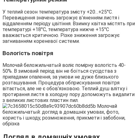
У теплий сезон температура змісту +20…+25°С.
Перевищення значень загрожує в’яненням листя і
віддаленням періоду цвітіння. Взимку квітка містять при
температурі +18°С, температура нижче +15°С
вважається критичною. Різке зниження загрожує
загниванням кореневої системи.
Вологість повітря
Молочай беложильчатый воліє помірну вологість 40-
50%. В зимовий період він не боїться сусідства з
приладами опалення, за умови не дуже близького
розташування. Процедура обприскування повітря
вітається, але не є обов’язковою. Теплий душ влітку і
протирання листя в холодну пору допоможуть видалити
з великих листових пластин пил.
Догляд в домашніх умовах