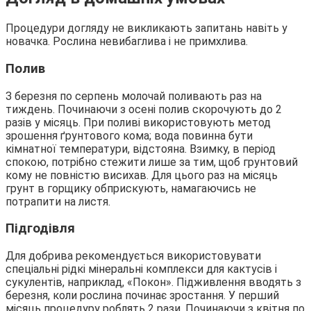
Процедури догляду не викликають запитань навіть у
новачка. Рослина невибаглива і не примхлива.
Полив
З березня по серпень молочай поливають раз на
тиждень. Починаючи з осені полив скорочують до 2
разів у місяць. При поливі використовують метод
зрошення ґрунтового кома; вода повинна бути
кімнатної температури, відстояна. Взимку, в період
спокою, потрібно стежити лише за тим, щоб грунтовий
кому не повністю висихав. Для цього раз на місяць
грунт в горщику обприскують, намагаючись не
потрапити на листя.
Підгодівля
Для добрива рекомендується використовувати
спеціальні рідкі мінеральні комплекси для кактусів і
сукулентів, наприклад, «Покон». Підживлення вводять з
березня, коли рослина починає зростання. У перший
місяць процедуру роблять 2 рази. Починаючи з квітня по