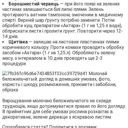
Борошнистий червець
— при його появі на зелених
частинах залишаються білі липкі плями. Зелень
протирають ватним тампоном, змоченим в медичному
спирті. Верхній шар ґрунту потрібно замінити. Потім
обробити кущ препаратом «Актара» (1 г на 1,25 л води),
обприскати листя і пролити грунт. Повторити через 12-
14 днів.
Щитівка
— залишає на листових пластинках плями
коричневого кольору. Проти комахи проводять обробку
засобом «Актара» (1 г на 1,25 л). Обробляють зелену
масу, з інтервалом в 10 днів проводять ще 2-3
процедури.
Вирощування молочаю беложильчатого не складе
труднощів, якщо дотримуватися правил по його догляду.
В прийнятних для себе умовах рослина розквітає в
декоративне, зелене деревце з яскравою листям.
Сподобалася стаття? Поділитися з друзями: