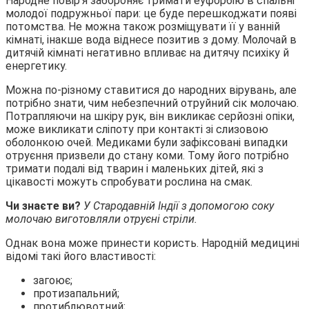
Народне повір’я забороняє тримати еуфорбію в спальні
молодої подружньої пари: це буде перешкоджати появі
потомства. Не можна також розміщувати її у ванній
кімнаті, інакше вода віднесе позитив з дому. Молочай в
дитячій кімнаті негативно впливає на дитячу психіку й
енергетику.
Можна по-різному ставитися до народних вірувань, але
потрібно знати, чим небезпечний отруйний сік молочаю.
Потрапляючи на шкіру рук, він викликає серйозні опіки,
може викликати сліпоту при контакті зі слизовою
оболонкою очей. Медиками були зафіксовані випадки
отруєння призвели до стану коми. Тому його потрібно
тримати подалі від тварин і маленьких дітей, які з
цікавості можуть спробувати рослина на смак.
Чи знаєте ви?
У Стародавній Індії з допомогою соку
молочаю виготовляли отруєні стріли.
Однак вона може принести користь. Народній медицині
відомі такі його властивості:
загоює;
протизапальний;
протиблювотний;