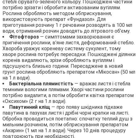
стеблі сірувато-зеленого кольору. Пошкоджені частини
потрібно зрізати і обробити активованим вугіллям.
Рослина обробляють методом обприскування,
використовують препарат «Фундазол». Для
приготування розчину 1 г речовини розводять в 100 мл
води, отриманий розчин доводять до літрового об’єму.
Фітофтороз
— симптомами захворювання є
пригнічення рослини, в’яне листя, деформований стебло.
Хвороба уражує кореневу систему сукулент, тому
хворе рослина потребує пересадки. Пошкоджені ділянки
коренів видаляють, зрізи обробляють вугіллям і
підсушують близько години. Пересаджене в новий
грунт рослина обробляють препаратом «Мікосан» (50 мл
на 1 л води).
Бактеріальна плямистість
— вражає листя і стебла
темними вологими плямами. Хворі частини рослини
потрібно видалити, а потім обробити квітка препаратом
«Оксихом» (2 г на 1 л води).
Павутинний кліщ
— про появу шкідника підкаже
павутина в пазухах листя і дрібні чорні крапки на листі.
Обробка проводиться поетапно: спочатку теплий душ з
мильним розчином, потім обприскування препаратом
«Акарин» (1 мл на 1 л води). Через 10 днів процедуру
повторюють при необхідності.