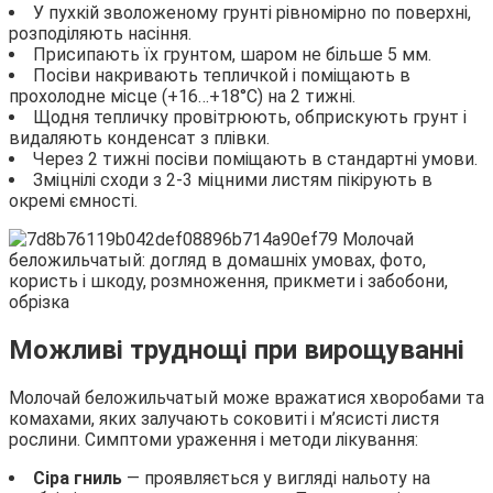
У пухкій зволоженому грунті рівномірно по поверхні,
розподіляють насіння.
Присипають їх грунтом, шаром не більше 5 мм.
Посіви накривають тепличкой і поміщають в
прохолодне місце (+16…+18°С) на 2 тижні.
Щодня тепличку провітрюють, обприскують грунт і
видаляють конденсат з плівки.
Через 2 тижні посіви поміщають в стандартні умови.
Зміцнілі сходи з 2-3 міцними листям пікірують в
окремі ємності.
Можливі труднощі при вирощуванні
Молочай беложильчатый може вражатися хворобами та
комахами, яких залучають соковиті і м’ясисті листя
рослини. Симптоми ураження і методи лікування:
Сіра гниль
— проявляється у вигляді нальоту на