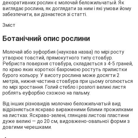
декоративних рослин є молочай беложильчатый. Як
виглядає рослина, як доглядати за ним і які умови йому
забезпечити, ви дізнаєтеся зі статті.
Зміст
Ботанічний опис рослини
Молочай або эуфорбия (наукова назва) по мірі
росту
утворює товстий, прямокутного типу стовбур.
Ребриста поверхня стовбура, складається з 4-5 граней,
по краю яких короткої бахромою ростуть прилистки
бурого кольору. У висоту рослина може досягти 2
метрів, нижня частина стовбура при цьому оголюється
по мірі зростання. Голий стебло і розлогі великі листя
роблять еуфорбію схожою на пальму.
Від інших різновидів молочаю беложильчатый вид
відрізняється яскраво вираженими білими прожилками
на листках. Яскраво-зелені, глянцеві листові пластини
дуже великі — до 20 см, видовжено-овальної форми з
довгими черешками.