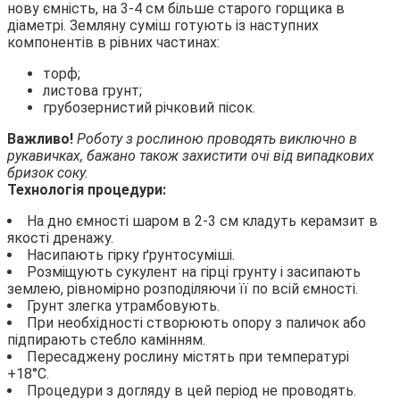
нову ємність, на 3-4 см більше старого горщика в
діаметрі. Земляну суміш готують із наступних
компонентів в рівних частинах:
торф;
листова грунт;
грубозернистий річковий пісок.
Важливо!
Роботу з рослиною проводять виключно в
рукавичках, бажано також захистити очі від випадкових
бризок соку.
Технологія процедури:
На дно ємності шаром в 2-3 см кладуть керамзит в
якості дренажу.
Насипають гірку ґрунтосуміші.
Розміщують сукулент на гірці грунту і засипають
землею, рівномірно розподіляючи її по всій ємності.
Грунт злегка утрамбовують.
При необхідності створюють опору з паличок або
підпирають стебло камінням.
Пересаджену рослину містять при температурі
+18°С.
Процедури з догляду в цей період не проводять.