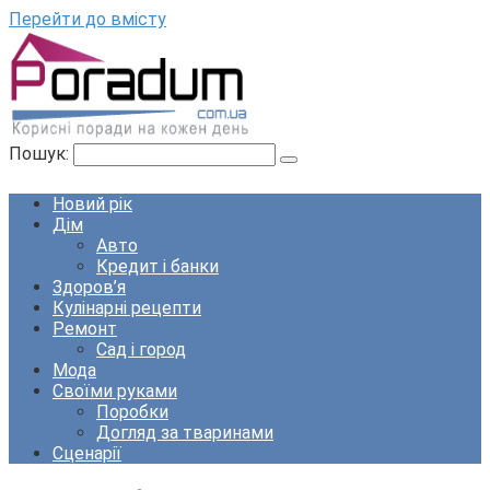
Перейти до вмісту
Пошук:
Новий рік
Дім
Авто
Кредит і банки
Здоров’я
Кулінарні рецепти
Ремонт
Сад і город
Мода
Своїми руками
Поробки
Догляд за тваринами
Сценарії