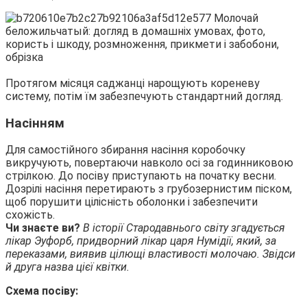
Протягом місяця саджанці нарощують кореневу
систему, потім їм забезпечують стандартний догляд.
Насінням
Для самостійного збирання насіння коробочку
викручують, повертаючи навколо осі за годинниковою
стрілкою. До посіву приступають на початку весни.
Дозрілі насіння перетирають з грубозернистим піском,
щоб порушити цілісність оболонки і забезпечити
схожість.
Чи знаєте ви?
В історії Стародавнього світу згадується
лікар Эуфорб, придворний лікар царя Нумідії, який, за
переказами, виявив цілющі властивості молочаю. Звідси
й друга назва цієї квітки.
Схема посіву: