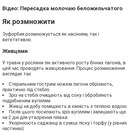
Відео: Пересадка молочаю беложильчатого
Як розмножити
Эуфорбия розмножується як насінням, так і
вегетативно.
Живцями
У травні у рослини пік активного росту бічних пагонів, в
цей час проводять живцювання. Процес розмноження
виглядає так:
Стерильним гострим ножем пагони обрізають,
практично під стебло.
Зріз на стеблі очищають від соку і обробляють
подрібненим вугіллям.
Живці на добу поміщають в ємність з теплою водою.
Після цього посипають зріз вугіллям і залишають ще
на 2 дні для утворення плівки.
Укорінюють саджанці в суміші піску і торфу (у рівних
частинах).