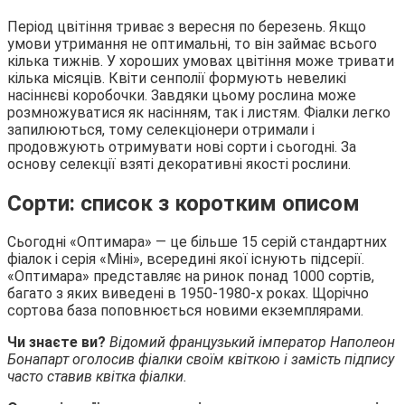
Період цвітіння триває з вересня по березень. Якщо
умови утримання не оптимальні, то він займає всього
кілька тижнів. У хороших умовах цвітіння може тривати
кілька місяців. Квіти сенполії формують невеликі
насіннєві коробочки. Завдяки цьому рослина може
розмножуватися як насінням, так і листям. Фіалки легко
запилюються, тому селекціонери отримали і
продовжують отримувати нові сорти і сьогодні. За
основу селекції взяті декоративні якості рослини.
Сорти: список з коротким описом
Сьогодні «Оптимара» — це більше 15 серій стандартних
фіалок і серія «Міні», всередині якої існують підсерії.
«Оптимара» представляє на ринок понад 1000 сортів,
багато з яких виведені в 1950-1980-х роках. Щорічно
сортова база поповнюється новими екземплярами.
Чи знаєте ви?
Відомий французький імператор Наполеон
Бонапарт оголосив фіалки своїм квіткою і замість підпису
часто ставив квітка фіалки.