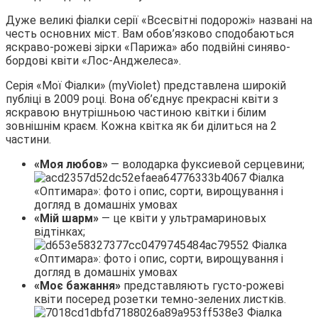
Дуже великі фіалки серії «Всесвітні подорожі» названі на
честь основних міст. Вам обов’язково сподобаються
яскраво-рожеві зірки «Парижа» або подвійні синяво-
бордові квіти «Лос-Анджелеса».
Серія «Мої Фіалки» (myViolet) представлена широкій
публіці в 2009 році. Вона об’єднує прекрасні квіти з
яскравою внутрішньою частиною квітки і білим
зовнішнім краєм. Кожна квітка як би ділиться на 2
частини.
«Моя любов»
— володарка фуксиевой серцевини;
«Мій шарм»
— це квіти у ультрамариновых
відтінках;
«Моє бажання»
представляють густо-рожеві
квіти посеред розетки темно-зелених листків.