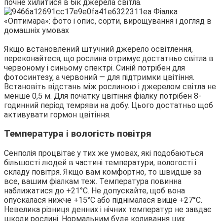
почне хилитися в бік джерела світла.
Якщо встановлений штучний джерело освітлення,
переконайтеся, що рослина отримує достатньо світла в
червоному і синьому спектрі. Синій потрібен для
фотосинтезу, а червоний — для підтримки цвітіння.
Встановіть відстань між рослиною і джерелом світла не
менше 0,5 м. Для початку цвітіння фіалку потрібен 8-
годинний період темряви на добу. Цього достатньо щоб
активувати гормон цвітіння.
Температура і вологість повітря
Сенполія процвітає у тих же умовах, які подобаються
більшості людей в частині температури, вологості і
складу повітря. Якщо вам комфортно, то швидше за
все, вашим фіалкам теж. Температура повинна
наближатися до +21°С. Не допускайте, щоб вона
опускалася нижче +15°С або піднімалася вище +27°С.
Невелика різниця денних і нічних температур не завдає
шкоди рослині. Нормальним буде коливання цих