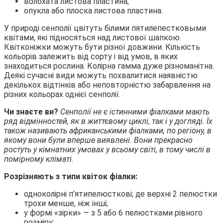
волохата листова пластина;
опукла або плоска листова пластина.
У природі сенполії цвітуть білими пятилепестковыми
квітами, які підносяться над листової шапкою.
Квітконіжки можуть бути різної довжини. Кількість
кольорів залежить від сорту і від умов, в яких
знаходиться рослина. Колірна гамма дуже різноманітна.
Деякі сучасні види можуть похвалитися наявністю
декількох відтінків або неповторністю забарвлення на
різних кольорах однієї сенполії.
Чи знаєте ви?
Сенполії не є істинними фіалками мають
ряд відмінностей, як в життєвому циклі, так і у догляді. Їх
також називають африканськими фіалками, по регіону, в
якому вони були вперше виявлені. Вони прекрасно
ростуть у кімнатних умовах у всьому світі, в тому числі в
помірному кліматі.
Розрізняють з типи квіток фіалки:
одноколірні п’ятипелюсткові; де верхні 2 пелюстки
трохи менше, ніж інші;
у формі «зірки» — з 5 або 6 пелюстками рівного
розміру;