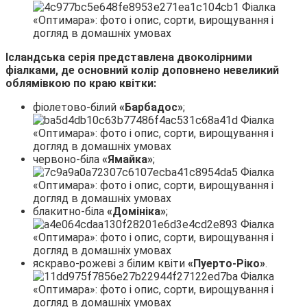
Ісландська серія представлена двоколірними
фіалками, де основний колір доповнено невеликий
облямівкою по краю квітки:
фіолетово-білий
«Барбадос»
;
червоно-біла
«Ямайка»
;
блакитно-біла
«Домініка»
;
яскраво-рожеві з білим квіти
«Пуерто-Ріко»
.