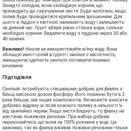
Занадто холодна, вона охолоджує коріння, що
призводить до скручування листя. Буде непогано, якщо
полив буде проводитися крапельним зрошенням. Для
цього в піддон з квіткою наливають воду і залишають
на деякий час. Грунт вбере рівно стільки води, скільки
необхідно коріння. Видалити воду з піддона через 30 або
40 хвилин.
Важливо!
Ніколи не використовуйте м’яку воду. Вона
збільшує вміст солей в грунті і змінює її кислотність,
зменшуючи здатність сенполії поглинати поживні
речовини.
Підгодівля
Сенполії потребують спеціальних добрив для фіалок з
більш високою дозою фосфору. Його повинно бути в 2
рази більше, ніж інших компонентів. Ви можете вносити
добриво відразу ж після кожного поливу в кількості ¼
від звичайної норми. Якщо листя бліднуть, то фіалку не
вистачає поживних речовин. При виборі добрив
переконайтеся, що вони на 100% розчинні у воді. Це
важливо, так як фіалка вживає поживні речовини тільки