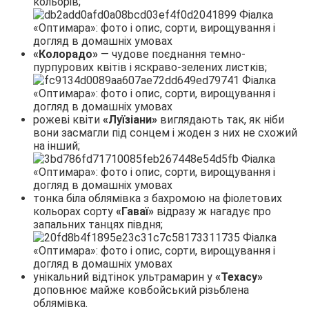
кольорів;
«Колорадо»
— чудове поєднання темно-
пурпурових квітів і яскраво-зелених листків;
рожеві квіти
«Луїзіани»
виглядають так, як ніби
вони засмагли під сонцем і жоден з них не схожий
на інший;
тонка біла облямівка з бахромою на фіолетових
кольорах сорту
«Гаваї»
відразу ж нагадує про
запальних танцях півдня;
унікальний відтінок ультрамарин у
«Техасу»
доповнює майже ковбойський різьблена
облямівка.