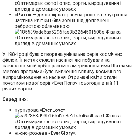
«Рита»
— двоколірна красуня: рожева внутрішня
частина квітки і біла зовнішня, доповнені
ребристою облямівкою.
У 1984 році була створена унікальна серія космічних
фіалок. Її кістяк склали насіння, які побували на
навколоземній орбіті разом з американськими Шатлами.
Метою програми було вивчення впливу космічного
випромінювання на насіння. Отримані квіти стали
початком нової серії «EverFloris» і сьогодні в ній 11
різних сортів.
Серед них:
пурпурова
«EverLovе»
;
ніжно-рожева
«EverGlory»
;