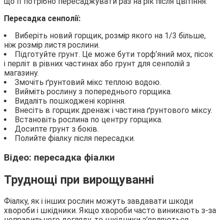
що її потрібно пересаджувати раз на рік після цвітіння.
Пересадка сенполії:
Виберіть новий горщик, розмір якого на 1/3 більше,
ніж розмір листя рослини.
Підготуйте грунт. Це може бути торф’яний мох, пісок
і перліт в рівних частинах або грунт для сенполій з
магазину.
Змочіть ґрунтовий мікс теплою водою.
Вийміть рослину з попереднього горщика.
Видаліть пошкоджені коріння.
Внесіть в горщик дренаж і частина ґрунтового міксу.
Встановіть рослина по центру горщика.
Досипте грунт з боків.
Полийте фіалку після пересадки.
Відео: пересадка фіалки
Труднощі при вирощуванні
Фіалку, як і інших рослин можуть завдавати шкоди
хвороби і шкідники. Якщо хвороби часто виникають з-за
неправильного догляду, то шкідники з’являються