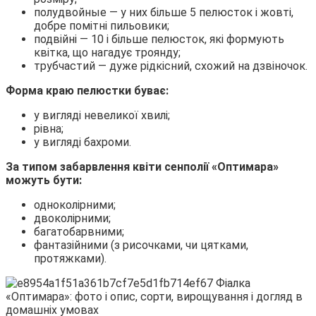
полудвойные — у них більше 5 пелюсток і жовті,
добре помітні пильовики;
подвійні — 10 і більше пелюсток, які формують
квітка, що нагадує троянду;
трубчастий — дуже рідкісний, схожий на дзвіночок.
Форма краю пелюстки буває:
у вигляді невеликої хвилі;
рівна;
у вигляді бахроми.
За типом забарвлення квіти сенполії «Оптимара»
можуть бути:
одноколірними;
двоколірними;
багатобарвними;
фантазійними (з рисочками, чи цятками,
протяжками).