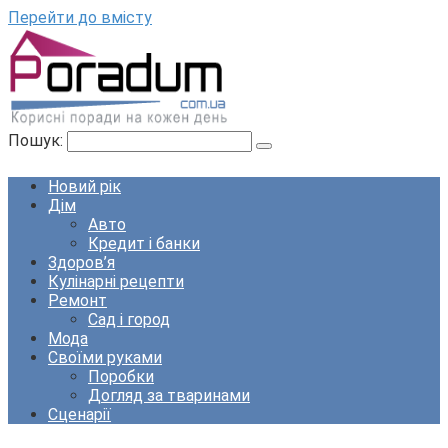
Перейти до вмісту
Пошук:
Новий рік
Дім
Авто
Кредит і банки
Здоров’я
Кулінарні рецепти
Ремонт
Сад і город
Мода
Своїми руками
Поробки
Догляд за тваринами
Сценарії