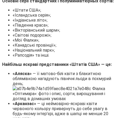
Основні серії стандартних і полуминиатюрных сортів:
«Штати США»;
«Ісландська серія»;
«Індіанське літо»;
«Південна краса»;
«Вікторіанський шарм»;
«Світові подорожі»;
«Мої Фіалки»;
«Канадські провінції»;
«Національний парк»;
«Рапсодія» та інші.
Найбільш яскраві представники «Штатів США» — це:
«Аляска»
— її матово-білі квіти з блакитною
облямівкою нагадують північні льоди в похмурий
день;
«Арканзас»
— ці неймовірно-яскраві квіти
червоного кольору привернуть до себе увагу в
будь-якому інтер’єрі, адже в шапці не менше 20