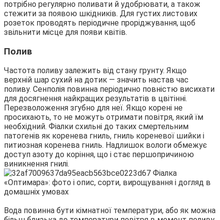
потрібно регулярно поливати й удобрювати, а також
стежити за появою шкідників. Для густих листових
розеток проводять періодичне проріджування, щоб
звільнити місце для появи квітів.
Полив
Частота поливу залежить від стану грунту. Якщо
верхній шар сухий на дотик — значить настав час
поливу. Сенполія повинна періодично повністю висихати
для досягнення найкращих результатів в цвітінні.
Перезволоження згубно для неї. Якщо корені не
просихають, то не можуть отримати повітря, який їм
необхідний. Фіалки схильні до таких смертельним
патогенів як коренева гниль, гниль кореневої шийки і
питиозная коренева гниль. Надлишок вологи обмежує
доступ азоту до коріння, що і стає першопричиною
виникнення гнилі.
Вода повинна бути кімнатної температури, або як можна
більш близька до температури повітря в момент поливу.