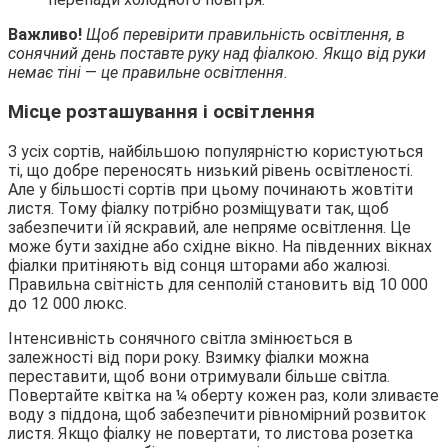
Важливо!
Щоб перевірити правильність освітлення, в
сонячний день поставте руку над фіалкою. Якщо від руки
немає тіні
—
це правильне освітлення.
Місце розташування і освітлення
З усіх сортів, найбільшою популярністю користуються
ті, що добре переносять низький рівень освітленості.
Але у більшості сортів при цьому починають жовтіти
листя. Тому фіалку потрібно розміщувати так, щоб
забезпечити їй яскравий, але непряме освітлення. Це
може бути західне або східне вікно. На південних вікнах
фіалки притіняють від сонця шторами або жалюзі.
Правильна світність для сенполій становить від 10 000
до 12 000 люкс.
Інтенсивність сонячного світла змінюється в
залежності від пори року. Взимку фіалки можна
переставити, щоб вони отримували більше світла.
Повертайте квітка на ¼ оберту кожен раз, коли зливаєте
воду з піддона, щоб забезпечити рівномірний розвиток
листя. Якщо фіалку не повертати, то листова розетка