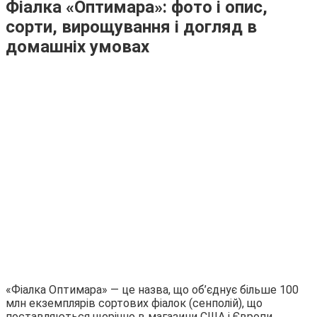
Фіалка «Оптимара»: фото і опис,
сорти, вирощування і догляд в
домашніх умовах
«Фіалка Оптимара» — це назва, що об’єднує більше 100
млн екземплярів сортових фіалок (сенполій), що
поставляються щорічно в магазини США і Європи.