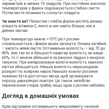
параметрів в межах 10 градусів. При постійних високих
температурах у фіалок подовжуються стебла і листя.
Потім листя починають сохнути і опадати.
Чи знаєте ви?
Пелюстки і стебла фіалок містять велику
кількість вітаміну С, якого в них навіть більше, ніж в
деяких овочах.
При температурі нижче +15°С ріст рослин
сповільнюється, і фіалка може загинути. Ознака загибелі
– висять мляві листя. Оптимальна вологість — від 70 до
80%. Але так як в більшості квартир вологість не вище
60%, то її можна збільшити за рахунок піддон з мокрою
галькою. При випаровуванні вологи вологість навколо
квітки збільшиться. Низька вологість перешкоджає
розкриттю колірних нирок.Навколо кожної рослини
повинно бути достатньо місця, щоб організувати
хорошу циркуляцію повітря. Це також запобігає
перенесення спорів грибів, якщо одна з рослин заболіло.
Догляд в домашніх умовах
Крім підтримки оптимального мікроклімату, сенполії