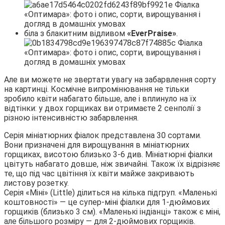
біла з блакитним відливом
«EverPraise»
.
Але ви можете не звертати увагу на забарвлення сорту
на картинці. Космічне випромінювання не тільки
зробило квіти набагато більше, але і вплинуло на їх
відтінки: у двох горщиках ви отримаєте 2 сенполії з
різною інтенсивністю забарвлення.
Серія мініатюрних фіалок представлена 30 сортами.
Вони призначені для вирощування в мініатюрних
горщиках, висотою близько 3-6 див. Мініатюрні фіалки
цвітуть набагато довше, ніж звичайні. Також їх відрізняє
те, що під час цвітіння їх квіти майже закривають
листову розетку.
Серія «Міні» (Little) ділиться на кілька підгруп. «Маленькі
коштовності» — це супер-міні фіалки для 1-дюймових
горщиків (близько 3 см). «Маленькі індіанці» також є міні,
але більшого розміру — для 2-дюймових горщиків.