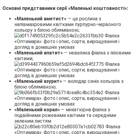
Основні представники серії «Маленькі коштовності»:
«Маленький аметист»
— це рослина з
напівмахровими квітками пурпурно-червоного
кольору з білою облямівкою;
«Маленький апатит»
— невелика фіалка з ліловими
квітами;
«Маленький азурит»
— володар синіх кольорів з
білою облямівкою;
«Маленький корал»
— мініатюрна фіалка з
подвійними рожевими квітами та середніми
зеленим листям.