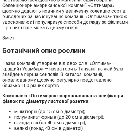
Селекціонери американської компанії «Оптимара»
щорічно додають новинки у величезну колекцію сортів,
виведених за час
існування компанії. «Оптимара» також
удосконалює і популяризує способи догляду за фіалками.
Про них і піде мова в цьому огляді.
Зміст
Ботанічний опис рослини
Назва компанії утворене від двох слів: «Оптима» —
кращий і Усамбара — назва гори в Танзанії, на якій була
знайдена перша сенполія. В каталозі компанії,
оновлюваному щорічно, регулярно представлено
близько 100 різних сортів.
Компанією «Оптимара» запропонована класифікація
фіалок по діаметру листової розетки:
мініатюрні (до 15 см в діаметрі);
полуминиатюрные (до 20 см в діаметрі);
стандартні (до 40 см в діаметрі);
великі (понад 43 см в діаметрі).