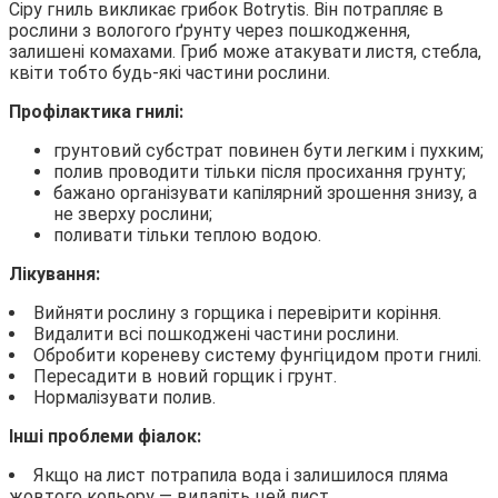
Сіру гниль викликає грибок Botrytis. Він потрапляє в
рослини з вологого ґрунту через пошкодження,
залишені комахами. Гриб може атакувати листя, стебла,
квіти тобто будь-які частини рослини.
Профілактика гнилі:
грунтовий субстрат повинен бути легким і пухким;
полив проводити тільки після просихання грунту;
бажано організувати капілярний зрошення знизу, а
не зверху рослини;
поливати тільки теплою водою.
Лікування:
Вийняти рослину з горщика і перевірити коріння.
Видалити всі пошкоджені частини рослини.
Обробити кореневу систему фунгіцидом проти гнилі.
Пересадити в новий горщик і грунт.
Нормалізувати полив.
Інші проблеми фіалок:
Якщо на лист потрапила вода і залишилося пляма
жовтого кольору — видаліть цей лист.