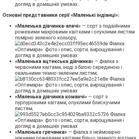
Основні представники серії «Маленькі індіанці»:
«Маленька дівчинка-апачі»
— сорт з подвійними
рожевими махровими квітками і опуклими листям
помірно зеленого кольору;
«Маленька ацтекська дівчинка»
— фіалка з
червоними квітами, іноді з білою серединою і
овальними темно-зеленим листям;
«Маленька дівчинка команчі»
— сорт з
пурпуровими квітами, опуклими блискучими
листям;
«Маленька гречанка»
— фіалка з неймовірно
ніжними рожевими квітами більш темного відтінку