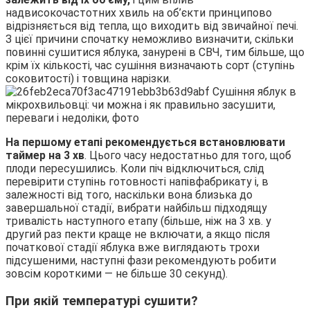
надвисокочастотних хвиль на об’єкти принципово
відрізняється від тепла, що виходить від звичайної печі.
З цієї причини спочатку неможливо визначити, скільки
повинні сушитися яблука, занурені в СВЧ, тим більше, що
крім їх кількості, час сушіння визначають сорт (ступінь
соковитості) і товщина нарізки.
На першому етапі рекомендується встановлювати
таймер на 3 хв
. Цього часу недостатньо для того, щоб
плоди пересушились. Коли піч відключиться, слід
перевірити ступінь готовності напівфабрикату і, в
залежності від того, наскільки вона близька до
завершальної стадії, вибрати найбільш підходящу
тривалість наступного етапу (більше, ніж на 3 хв. у
другий раз пекти краще не включати, а якщо після
початкової стадії яблука вже виглядають трохи
підсушеними, наступні фази рекомендують робити
зовсім короткими — не більше 30 секунд).
При якій температурі сушити?