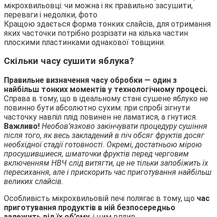
Кращою здається форма тонких слайсів, для отримання
яких часточки потрібно розрізати на кілька частин
плоскими пластинками однакової товщини.
Скільки часу сушити яблука?
Правильне визначення часу обробки — один з
найбільш тонких моментів у технологічному процесі.
Справа в тому, що в ідеальному стані сушене яблуко не
повинно бути абсолютно сухим: при спробі зігнути
часточку навпіл плід повинен не ламатися, а гнутися.
Важливо!
Необов’язково закінчувати процедуру сушіння
після того, як весь закладений в піч обсяг фруктів досяг
необхідної стадії готовності. Окремі, достатньою мірою
просушившиеся, шматочки фруктів перед черговим
включенням НВЧ слід витягти, це не тільки запобіжить їх
пересихання, але і прискорить час приготування найбільш
великих слайсів.
Особливість мікрохвильовій печі полягає в тому, що
час
приготування продуктів в ній безпосередньо
залежить від їх об’єму,
і цим вплив