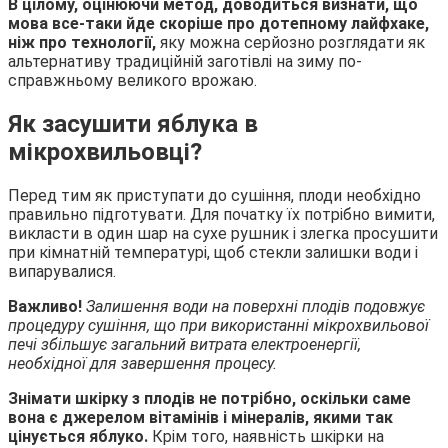
В цілому, оцінюючи метод, доводиться визнати, що
мова все-таки йде скоріше про дотепному лайфхаке,
ніж про технології,
яку можна серйозно розглядати як
альтернативу традиційній заготівлі на зиму по-
справжньому великого врожаю.
Як засушити яблука в
мікрохвильовці?
Перед тим як приступати до сушіння, плоди необхідно
правильно підготувати. Для початку їх потрібно вимити,
викласти в один шар на сухе рушник і злегка просушити
при кімнатній температурі, щоб стекли залишки води і
випарувалися.
Важливо!
Залишення води на поверхні плодів подовжує
процедуру сушіння, що при використанні мікрохвильової
печі збільшує загальний витрата електроенергії,
необхідної для завершення процесу.
Знімати шкірку з плодів не потрібно, оскільки саме
вона є джерелом вітамінів і мінералів, якими так
цінується яблуко.
Крім того, наявність шкірки на