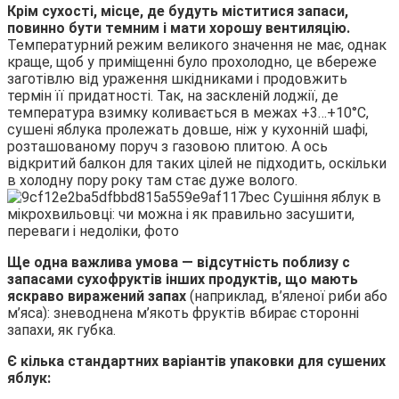
Крім сухості, місце, де будуть міститися запаси,
повинно бути темним і мати хорошу вентиляцію.
Температурний режим великого значення не має, однак
краще, щоб у приміщенні було прохолодно, це вбереже
заготівлю від ураження шкідниками і продовжить
термін її придатності. Так, на заскленій лоджії, де
температура взимку коливається в межах +3…+10°С,
сушені яблука пролежать довше, ніж у кухонній шафі,
розташованому поруч з газовою плитою. А ось
відкритий балкон для таких цілей не підходить, оскільки
в холодну пору року там стає дуже волого.
Ще одна важлива умова — відсутність поблизу с
запасами сухофруктів інших продуктів, що мають
яскраво виражений запах
(наприклад, в’яленої риби або
м’яса): зневоднена м’якоть фруктів вбирає сторонні
запахи, як губка.
Є кілька стандартних варіантів упаковки для сушених
яблук: