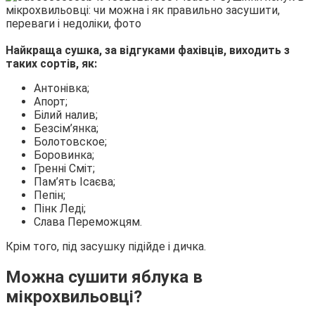
Найкраща сушка, за відгуками фахівців, виходить з
таких сортів, як:
Антонівка;
Апорт;
Білий налив;
Безсім’янка;
Болотовское;
Боровинка;
Гренні Сміт;
Пам’ять Ісаєва;
Пепін;
Пінк Леді;
Слава Переможцям.
Крім того, під засушку підійде і дичка.
Можна сушити яблука в
мікрохвильовці?