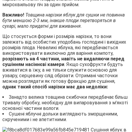
мікрохвильову піч за один прийом.
Важливо!
Товщина нарізки яблук для сушки не повинна
бути меншою 2-3 мм, інакше плоди перетворяться в
сухарі, мало придатні для вживання.
Що стосується форми і розмірів нарізки, то вони
залежать від особистих уподобань господині і вихідних
розмірів плода. Невеликі яблука, які передбачається
використовувати виключно для варіння компоту,
розрізають на 4 частини, навіть не видаляючи перед
сушінням насіннєві камери
. Якщо сухофрукти будуть
вживатися в їжу, а не тільки служити основою для
узвару, серцевину слід обрізати. Отримані часточки
можна розглядати як готову фракцію для сушіння,
однак такий спосіб нарізки має два недоліки:
Занадто велика товщина скибочки передбачає більш
тривалу обробку, необхідну для випаровування з м’якоті
основної частини вологи.
Сушені яблучні дольки виглядають зморщеними,
скрученими і не апетитними.