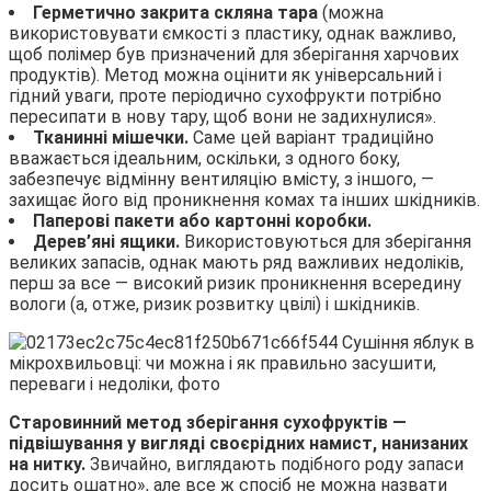
Герметично закрита скляна тара
(можна
використовувати ємкості з пластику, однак важливо,
щоб полімер був призначений для зберігання харчових
продуктів). Метод можна оцінити як універсальний і
гідний уваги, проте періодично сухофрукти потрібно
пересипати в нову тару, щоб вони не задихнулися».
Тканинні мішечки.
Саме цей варіант традиційно
вважається ідеальним, оскільки, з одного боку,
забезпечує відмінну вентиляцію вмісту, з іншого, —
захищає його від проникнення комах та інших шкідників.
Паперові пакети або картонні коробки.
Дерев’яні ящики.
Використовуються для зберігання
великих запасів, однак мають ряд важливих недоліків,
перш за все — високий ризик проникнення всередину
вологи (а, отже, ризик розвитку цвілі) і шкідників.
Старовинний метод зберігання сухофруктів —
підвішування у вигляді своєрідних намист, нанизаних
на нитку.
Звичайно, виглядають подібного роду запаси
досить ошатно», але все ж спосіб не можна назвати