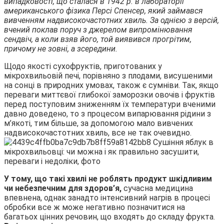
випадковості, що сталася в 1942 р. в лабораторії
американського фізика Персі Спенсер, який займався
вивченням надвисокочастотних хвиль. За однією з версій,
вчений поклав поруч з джерелом випромінювання
сендвіч, а коли взяв його, той виявився прогрітим,
причому не зовні, а зсередини.
Щодо якості сухофруктів, приготованих у
мікрохвильовій печі, порівняно з плодами, висушеними
на сонці в природних умовах, також є сумніви. Так, якщо
переваги миттєвої глибокої заморозки овочів і фруктів
перед поступовим зниженням їх температури вченими
давно доведено, то з процесом випарювання рідини з
м’якоті, тим більше, за допомогою мало вивчених
надвисокочастотних хвиль, все не так очевидно.
У тому, що такі хвилі не роблять продукт шкідливим
чи небезпечним для здоров’я,
сучасна медицина
впевнена, однак занадто інтенсивний нагрів в процесі
обробки все ж може негативно позначитися на
багатьох цінних речовин, що входять до складу фрукта.