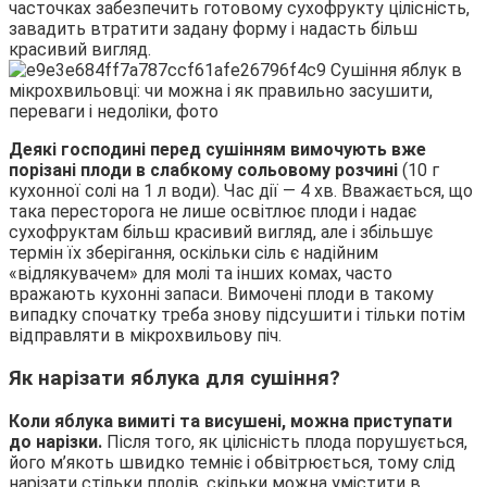
часточках забезпечить готовому сухофрукту цілісність,
завадить втратити задану форму і надасть більш
красивий вигляд.
Деякі господині перед сушінням вимочують вже
порізані плоди в слабкому сольовому розчині
(10 г
кухонної солі на 1 л води). Час дії — 4 хв. Вважається, що
така пересторога не лише освітлює плоди і надає
сухофруктам більш красивий вигляд, але і збільшує
термін їх зберігання, оскільки сіль є надійним
«відлякувачем» для молі та інших комах, часто
вражають кухонні запаси. Вимочені плоди в такому
випадку спочатку треба знову підсушити і тільки потім
відправляти в мікрохвильову піч.
Як нарізати яблука для сушіння?
Коли яблука вимиті та висушені, можна приступати
до нарізки.
Після того, як цілісність плода порушується,
його м’якоть швидко темніє і обвітрюється, тому слід
нарізати стільки плодів, скільки можна умістити в