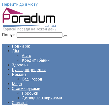
Перейти до вмісту
Пошук:
Новий рік
Дім
Авто
Кредит і банки
Здоров’я
Кулінарні рецепти
Ремонт
Сад і город
Мода
Своїми руками
Поробки
Догляд за тваринами
Сценарії