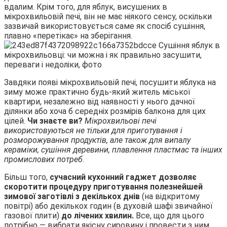
вдалим. Крім того, для яблук, висушених в
мікрохвильовій печі, він не має ніякого сенсу, оскільки
зазвичай використовується саме як спосіб сушіння,
плавно «перетікає» на зберігання.
Завдяки появі мікрохвильовій печі, посушити яблука на
зиму може практично будь-який житель міської
квартири, незалежно від наявності у нього дачної
ділянки або хоча б середніх розмірів балкона для цих
цілей.
Чи знаєте ви?
Мікрохвильові печі
використовуються не тільки для приготування і
розморожування продуктів, але також для випалу
кераміки, сушіння деревини, плавлення пластмас та інших
промислових потреб.
Більш того,
сучасний кухонний гаджет дозволяє
скоротити процедуру приготування полезнейшей
зимової заготівлі з декількох днів
(на відкритому
повітрі) або декількох годин (в духовій шафі звичайної
газової плити)
до лічених хвилин.
Все, що для цього
потрібно — вибрати якісну сировину і провести з ним