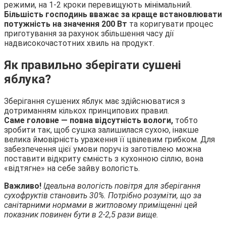
режими, на 1-2 кроки перевищують мінімальний.
Більшість господинь вважає за краще встановлювати
потужність на значення 200 Вт
та коригувати процес
приготування за рахунок збільшення часу дії
надвисокочастотних хвиль на продукт.
Як правильно зберігати сушені
яблука?
Зберігання сушених яблук має здійснюватися з
дотриманням кількох принципових правил.
Саме головне — повна відсутність вологи,
тобто
зробити так, щоб сушка залишилася сухою, інакше
велика ймовірність ураження її цвілевим грибком. Для
забезпечення цієї умови поруч із заготівлею можна
поставити відкриту ємність з кухонною сіллю, вона
«відтягне» на себе зайву вологість.
Важливо!
Ідеальна вологість повітря для зберігання
сухофруктів становить 30%. Потрібно розуміти, що за
санітарними нормами в житловому приміщенні цей
показник повинен бути в 2-2,5 рази вище.