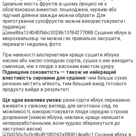
Ідеальне якість фруктів в цьому процесі не є
обов’язковою вимогою: пошкоджені, червиві або
підгнилі ділянки завжди можна обрізати. Для
приготування сухофруктів можна використовувати і
падалицю.
При наявності альтернативи краще сушити яблука
кислих або кисло-солодких сортів, сушка з них виходить
смачніше, ніж з плодів з високим вмістом цукру.
Підвищена соковитість — також не найкращий
властивість сировини для сушіння:
чим більше сухих
речовин містить м’якоть, тим більший вихід готового
продукту вийде в результаті.
Ще одна важлива умова:
ранні сорти яблук переважно
вживати у свіжому вигляді, для заготовок слід, по
можливості, використовувати плоди середніх строків
дозрівання (зимові яблука, навпаки, краще залишити
непереработанными, вони чудово збережуться до
наступної весни).