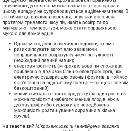
Ще однією перевагою мікрохвильовки порівняно із
звичайною духовкою можна назвати те, що сушка в
цьому випадку не супроводжується виділенням тепла. В
літній час це важлива перевага, оскільки включена
протягом тривалого часу піч, навіть розігріта до
мінімальної температури, може стати справжньою
мукою для домочадців.
Однак метод має й очевидні недоліки, а саме:
ризик зіпсувати заготівлю зважаючи
неправильного розрахунку часу і потужності
(необхідний певний навик);
енерговитратність (мікрохвильова піч споживає
приблизно в два рази більше електроенергії, ніж
електрична сушарка для овочів і фруктів, в той час
як в’ялення на відкритому повітрі — процес і зовсім
безкоштовний);
малий «вихід» готового продукту (за один раз в піч
можна помістити набагато менше плодів, ніж в
духову шафу або сушарку, де передбачена
можливість розташування сировини в кілька
ярусів).
Чи знаєте ви?
Мікрохвильова піч винайдена, завдяки