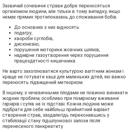
Зазвичай сочевичні страви добре переносяться
організмом людини, але тільки в тому випадку, якщо
немає прямих протипоказань до споживання бобів.
До основних з них відносять:
подагру;
хвороби суглобів;
дискінезію;
порушення моторики жовчних шляхів;
надмірне газоутворення через порушення
працездатності кишечника.
Не варто захоплюватися культурою вагітним жінкам і
краще не готувати каші для маленьких дітей, які важко
переносять підвищений метеоризм.
В іншому, з чечевичными плодами не повинно виникати
жодних проблем, особливо при помірному вживанні
гарнірів і супів на їх підставі. Кожна людина може
підібрати для себе найбільш прийнятний варіант
створення страв, заздалегідь переконавшись у
стабілізації стану підшлункової залози після
перенесеного панкреатиту.