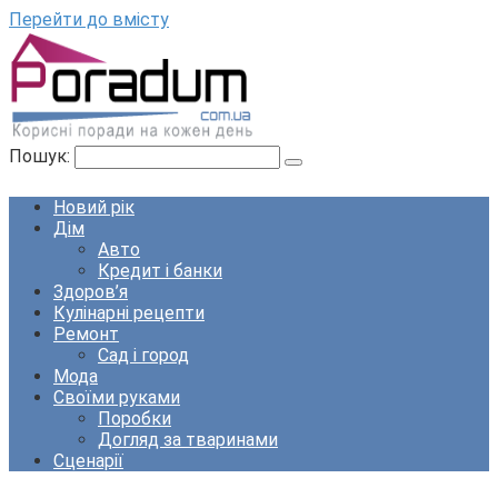
Перейти до вмісту
Пошук:
Новий рік
Дім
Авто
Кредит і банки
Здоров’я
Кулінарні рецепти
Ремонт
Сад і город
Мода
Своїми руками
Поробки
Догляд за тваринами
Сценарії