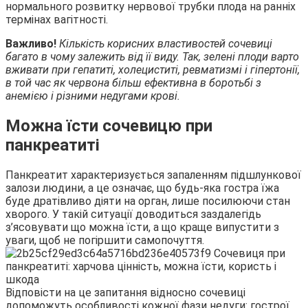
нормального розвитку нервової трубки плода на ранніх
термінах вагітності.
Важливо!
Кількість корисних властивостей сочевиці
багато в чому залежить від її виду. Так, зелені плоди варто
вживати при гепатиті, холециститі, ревматизмі і гіпертонії,
в той час як червона більш ефективна в боротьбі з
анемією і різними недугами крові.
Можна їсти сочевицю при
панкреатиті
Панкреатит характеризується запаленням підшлункової
залози людини, а це означає, що будь-яка гостра їжа
буде дратівливо діяти на орган, лише посилюючи стан
хворого. У такій ситуації доводиться заздалегідь
з’ясовувати що можна їсти, а що краще випустити з
уваги, щоб не погіршити самопочуття.
Відповісти на це запитання відносно сочевиці
допоможуть особливості кожної фази недуги: гострої,