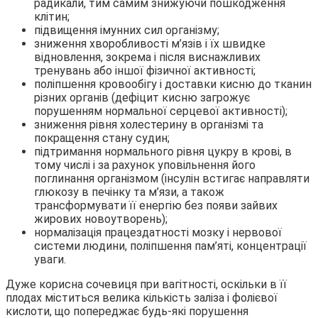
радикали, тим самим знижуючи пошкодження
клітин;
підвищення імунних сил організму;
зниження хворобливості м’язів і їх швидке
відновлення, зокрема і після виснажливих
тренувань або іншої фізичної активності;
поліпшення кровообігу і доставки кисню до тканин
різних органів (дефіцит кисню загрожує
порушенням нормальної серцевої активності);
зниження рівня холестерину в організмі та
покращення стану судин;
підтримання нормального рівня цукру в крові, в
тому числі і за рахунок уповільнення його
поглинання організмом (інсулін встигає направляти
глюкозу в печінку та м’язи, а також
трансформувати її енергію без появи зайвих
жирових новоутворень);
нормалізація працездатності мозку і нервової
системи людини, поліпшення пам’яті, концентрації
уваги.
Дуже корисна сочевиця при вагітності, оскільки в її
плодах міститься велика кількість заліза і фолієвої
кислоти, що попереджає будь-які порушення