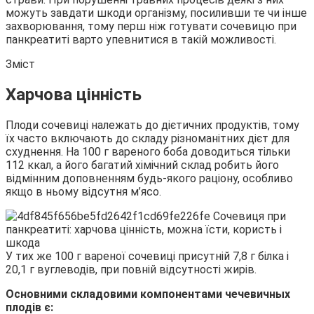
можуть завдати шкоди організму, посиливши те чи інше
захворювання, тому перш ніж готувати сочевицю при
панкреатиті варто
упевнитися в такій можливості.
Зміст
Харчова цінність
Плоди сочевиці належать до дієтичних продуктів, тому
їх часто включають до складу різноманітних дієт для
схуднення. На 100 г вареного боба доводиться тільки
112 ккал, а його багатий хімічний склад робить його
відмінним доповненням будь-якого раціону, особливо
якщо в ньому відсутня м’ясо.
У тих же 100 г вареної сочевиці присутній 7,8 г білка і
20,1 г вуглеводів, при повній відсутності жирів.
Основними складовими компонентами чечевичных
плодів є: