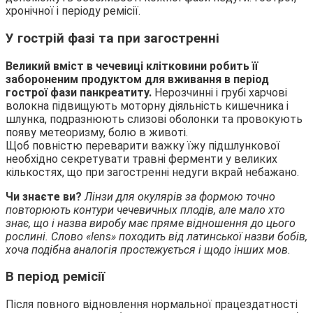
хронічної і періоду ремісії.
У гострій фазі та при загостренні
Великий вміст в чечевиці клітковини робить її
забороненим продуктом для вживання в період
гострої фази панкреатиту.
Нерозчинні і грубі харчові
волокна підвищують моторну діяльність кишечника і
шлунка, подразнюють слизові оболонки та провокують
появу метеоризму, болю в животі.
Щоб повністю переварити важку їжу підшлункової
необхідно секретувати травні ферменти у великих
кількостях, що при загостренні недуги вкрай небажано.
Чи знаєте ви?
Лінзи для окулярів за формою точно
повторюють контури чечевичных плодів, але мало хто
знає, що і назва виробу має пряме відношення до цього
рослині. Слово «lens» походить від латинської назви бобів,
хоча подібна аналогія простежується і щодо інших мов.
В період ремісії
Після повного відновлення нормальної працездатності