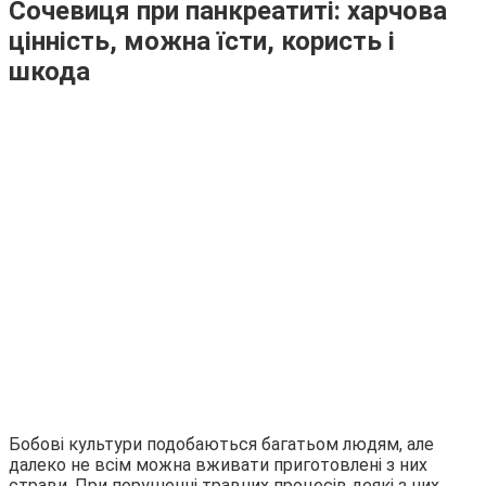
Сочевиця при панкреатиті: харчова
цінність, можна їсти, користь і
шкода
Бобові культури подобаються багатьом людям, але
далеко не всім можна вживати приготовлені з них
страви. При порушенні травних процесів деякі з них