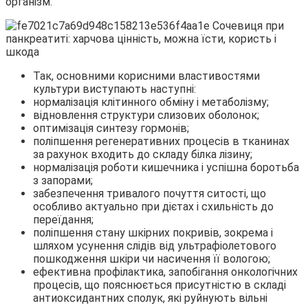
організм.
Так, основними корисними властивостями
культури виступають наступні:
нормалізація клітинного обміну і метаболізму;
відновлення структури слизових оболонок;
оптимізація синтезу гормонів;
поліпшення регенеративних процесів в тканинах
за рахунок входить до складу білка лізину;
нормалізація роботи кишечника і успішна боротьба
з запорами;
забезпечення тривалого почуття ситості, що
особливо актуально при дієтах і схильність до
переїдання;
поліпшення стану шкірних покривів, зокрема і
шляхом усунення слідів від ультрафіолетового
пошкодження шкіри чи насичення її вологою;
ефективна профілактика, запобігання онкологічних
процесів, що пояснюється присутністю в складі
антиоксидантних сполук, які руйнують вільні