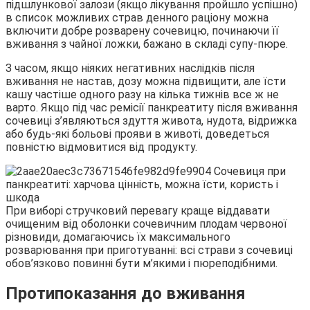
підшлункової залози (якщо лікування пройшло успішно)
в список можливих страв денного раціону можна
включити добре розварену сочевицю, починаючи її
вживання з чайної ложки, бажано в складі супу-пюре.
З часом, якщо ніяких негативних наслідків після
вживання не настав, дозу можна підвищити, але їсти
кашу частіше одного разу на кілька тижнів все ж не
варто. Якщо під час ремісії панкреатиту після вживання
сочевиці з’являються здуття живота, нудота, відрижка
або будь-які больові прояви в животі, доведеться
повністю відмовитися від продукту.
При виборі стручковий перевагу краще віддавати
очищеним від оболонки сочевичним плодам червоної
різновиди, домагаючись їх максимального
розварювання при приготуванні: всі страви з сочевиці
обов’язково повинні бути м’якими і пюреподібними.
Протипоказання до вживання