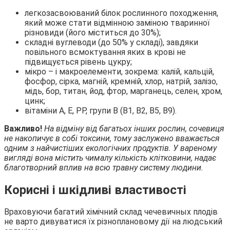
легкозасвоюваний білок рослинного походження,
який може стати відмінною заміною тваринної
різновиди (його міститься до 30%);
складні вуглеводи (до 50% у складі), завдяки
повільного всмоктування яких в крові не
підвищується рівень цукру;
мікро – і макроелементи, зокрема: калій, кальцій,
фосфор, сірка, магній, кремній, хлор, натрій, залізо,
мідь, бор, титан, йод, фтор, марганець, селен, хром,
цинк;
вітаміни А, Е, РР, групи В (В1, В2, В5, В9).
Важливо!
На відміну від багатьох інших рослин, сочевиця
не накопичує в собі токсини, тому заслужено вважається
одним з найчистіших екологічних продуктів. У вареному
вигляді вона містить чималу кількість клітковини, надає
благотворний вплив на всю травну систему людини.
Корисні і шкідливі властивості
Враховуючи багатий хімічний склад чечевичных плодів
не варто дивуватися їх різноплановому дії на людський