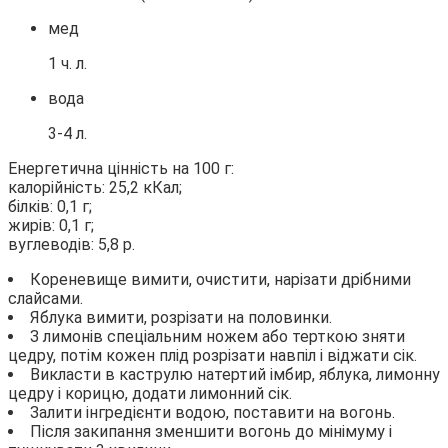
мед
1 ч. л.
вода
3-4 л.
Енергетична цінність на 100 г:
калорійність: 25,2 кКал;
білків: 0,1 г;
жирів: 0,1 г;
вуглеводів: 5,8 р.
Кореневище вимити, очистити, нарізати дрібними
слайсами.
Яблука вимити, розрізати на половинки.
З лимонів спеціальним ножем або терткою зняти
цедру, потім кожен плід розрізати навпіл і віджати сік.
Викласти в каструлю натертий імбир, яблука, лимонну
цедру і корицю, додати лимонний сік.
Залити інгредієнти водою, поставити на вогонь.
Після закипання зменшити вогонь до мінімуму і