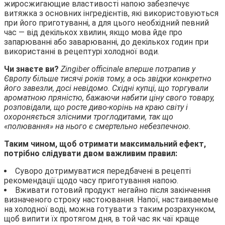
жиросжигающие властивості напою забезпечує
витяжка з основних інгредієнтів, які використовуються
при його приготуванні, а для цього необхідний певний
час — від декількох хвилин, якщо мова йде про
запарюванні або заварюванні, до декількох годин при
використанні в рецептурі холодної води.
Чи знаєте ви?
Zingiber officinаle вперше потрапив у
Європу більше тисячі років тому, а ось звідки конкретно
його завезли, досі невідомо. Східні купці, що торгували
ароматною пряністю, бажаючи набити ціну свого товару,
розповідали, що росте диво-корінь на краю світу і
охороняється злісними троглодитами, так що
«полювання» на нього є смертельно небезпечною.
Таким чином, щоб отримати максимальний ефект,
потрібно слідувати двом важливим правил:
Суворо дотримуватися передбачені в рецепті
рекомендації щодо часу приготування напою.
Вживати готовий продукт негайно після закінчення
визначеного строку настоювання. Напої, настаиваемые
на холодної воді, можна готувати з таким розрахунком,
щоб випити їх протягом дня, в той час як чаї краще