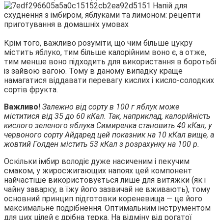
Крім того, важливо розуміти, що чим більше цукру
містить яблуко, тим більше калорійним воно є, а отже,
тим менше воно підходить для використання в боротьбі
із зайвою вагою. Тому в даному випадку краще
намагатися віддавати перевагу кислих і кисло-солодких
сортів фрукта.
Важливо!
Залежно від сорту в 100 г яблук може
міститися від 35 до 60 кКал. Так, наприклад, калорійність
кислого зеленого яблука Симиренка становить 40 кКал, у
червоного сорту Айдаред цей показник на 10 кКал вище, а
жовтий Голден містить 53 кКал з розрахунку на 100 р.
Оскільки імбир володіє дуже насиченим і пекучим
смаком, у жиросжигающих напоях цей компонент
найчастіше використовується лише для витяжки (як і
чайну заварку, в їжу його зазвичай не вживають), тому
основний принцип підготовки кореневища — це його
максимальне подрібнення. Оптимальним інструментом
для цих цілей є дрібна терка. На відміну від рогатої