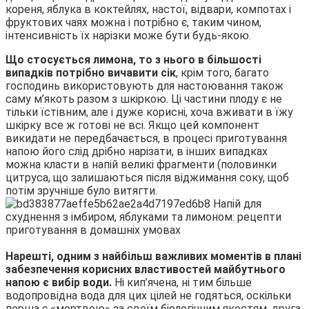
кореня, яблука в коктейлях, настої, відвари, компотах і
фруктових чаях можна і потрібно є, таким чином,
інтенсивність їх нарізки може бути будь-якою.
Що стосується лимона, то з нього в більшості
випадків потрібно вичавити сік
, крім того, багато
господинь використовують для настоювання також
саму м’якоть разом з шкіркою. Ці частини плоду є не
тільки їстівним, але і дуже корисні, хоча вживати в їжу
шкірку все ж готові не всі. Якщо цей компонент
викидати не передбачається, в процесі приготування
напою його слід дрібно нарізати, в інших випадках
можна класти в напій великі фрагменти (половинки
цитруса, що залишаються після віджимання соку, щоб
потім зручніше було витягти.
Нарешті, одним з найбільш важливих моментів в плані
забезпечення корисних властивостей майбутнього
напою є вибір води.
Ні кип’ячена, ні тим більше
водопровідна вода для цих цілей не годяться, оскільки
перша є «мертвою» за своїм біологічним якостям, друга,