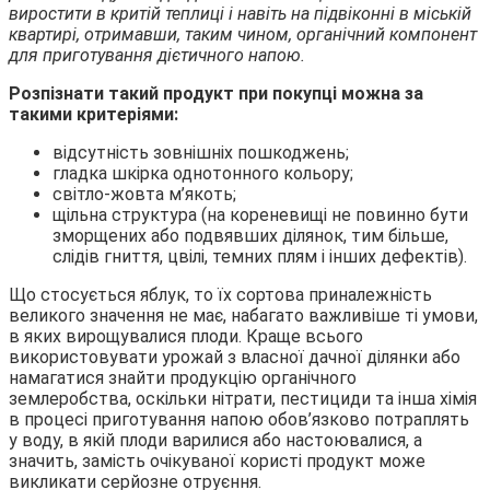
виростити в критій теплиці і навіть на підвіконні в міській
квартирі, отримавши, таким чином, органічний компонент
для приготування дієтичного напою.
Розпізнати такий продукт при покупці можна за
такими критеріями:
відсутність зовнішніх пошкоджень;
гладка шкірка однотонного кольору;
світло-жовта м’якоть;
щільна структура (на кореневищі не повинно бути
зморщених або подвявших ділянок, тим більше,
слідів гниття, цвілі, темних плям і інших дефектів).
Що стосується яблук, то їх сортова приналежність
великого значення не має, набагато важливіше ті умови,
в яких вирощувалися плоди. Краще всього
використовувати урожай з власної дачної ділянки або
намагатися знайти продукцію органічного
землеробства, оскільки нітрати, пестициди та інша хімія
в процесі приготування напою обов’язково потраплять
у воду, в якій плоди варилися або настоювалися, а
значить, замість очікуваної користі продукт може
викликати серйозне отруєння.