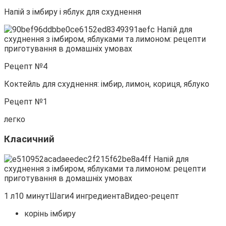
Напій з імбиру і яблук для схуднення
Рецепт №4
Коктейль для схуднення: імбир, лимон, кориця, яблуко
Рецепт №1
легко
Класичний
1 л10 минутШаги4 ингредиентаВидео-рецепт
корінь імбиру