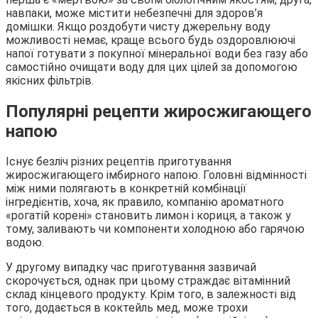
навпаки, може містити небезпечні для здоров’я
домішки. Якщо роздобути чисту джерельну воду
можливості немає, краще всього будь оздоровлюючі
напої готувати з покупної мінеральної води без газу або
самостійно очищати воду для цих цілей за допомогою
якісних фільтрів.
Популярні рецепти жиросжигающего
напою
Існує безліч різних рецептів приготування
жиросжигающего імбирного напою. Головні відмінності
між ними полягають в конкретній комбінації
інгредієнтів, хоча, як правило, компанію ароматного
«рогатій корені» становить лимон і кориця, а також у
тому, заливають чи компоненти холодною або гарячою
водою.
У другому випадку час приготування зазвичай
скорочується, однак при цьому страждає вітамінний
склад кінцевого продукту. Крім того, в залежності від
того, додається в коктейль мед, може трохи