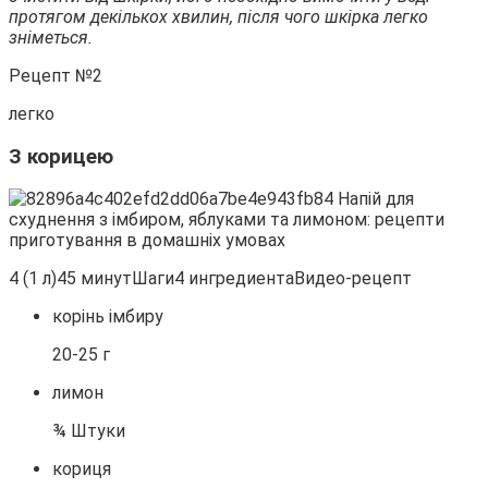
протягом декількох хвилин, після чого шкірка легко
зніметься.
Рецепт №2
легко
З корицею
4 (1 л)45 минутШаги4 ингредиентаВидео-рецепт
корінь імбиру
20-25 г
лимон
¾ Штуки
кориця