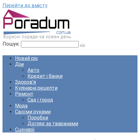
Перейти до вмісту
Пошук:
Новий рік
Дім
Авто
Кредит і банки
Здоров’я
Кулінарні рецепти
Ремонт
Сад і город
Мода
Своїми руками
Поробки
Догляд за тваринами
Сценарії