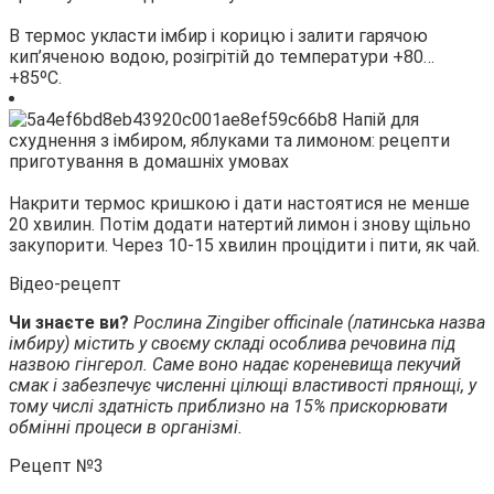
В термос укласти імбир і корицю і залити гарячою
кип’яченою водою, розігрітій до температури +80…
+85ºС.
Накрити термос кришкою і дати настоятися не менше
20 хвилин. Потім додати натертий лимон і знову щільно
закупорити. Через 10-15 хвилин процідити і пити, як чай.
Відео-рецепт
Чи знаєте ви?
Рослина Zingiber officinаle (латинська назва
імбиру) містить у своєму складі особлива речовина під
назвою гінгерол. Саме воно надає кореневища пекучий
смак і забезпечує численні цілющі властивості прянощі, у
тому числі здатність приблизно на 15% прискорювати
обмінні процеси в організмі.
Рецепт №3