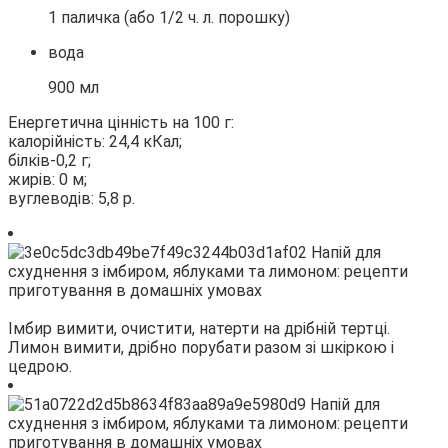
1 паличка (або 1/2 ч. л. порошку)
вода
900 мл
Енергетична цінність на 100 г:
калорійність: 24,4 кКал;
білків-0,2 г;
жирів: 0 м;
вуглеводів: 5,8 р.
Імбир вимити, очистити, натерти на дрібній тертці.
Лимон вимити, дрібно порубати разом зі шкіркою і
цедрою.