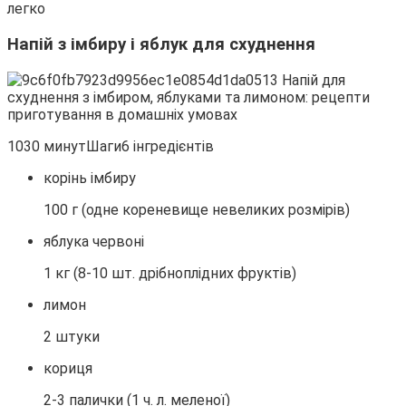
легко
Напій з імбиру і яблук для схуднення
1030 минутШаги6 інгредієнтів
корінь імбиру
100 г (одне кореневище невеликих розмірів)
яблука червоні
1 кг (8-10 шт. дрібноплідних фруктів)
лимон
2 штуки
кориця
2-3 палички (1 ч. л. меленої)