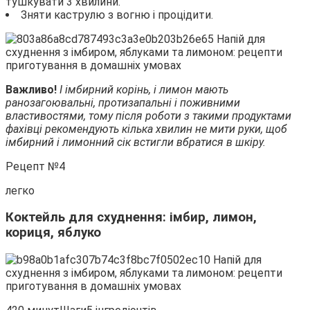
тушкувати 3 хвилини.
Зняти каструлю з вогню і процідити.
Важливо!
І імбирний корінь, і лимон мають
ранозагоювальні, протизапальні і поживними
властивостями, тому після роботи з такими продуктами
фахівці рекомендують кілька хвилин не мити руки, щоб
імбирний і лимонний сік встигли вбратися в шкіру.
Рецепт №4
легко
Коктейль для схуднення: імбир, лимон,
кориця, яблуко