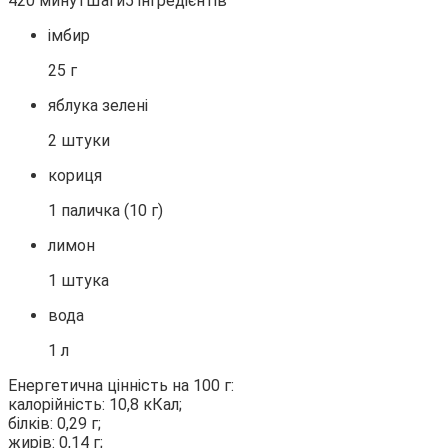
420 минутШаги5 інгредієнтів
імбир
25 г
яблука зелені
2 штуки
кориця
1 паличка (10 г)
лимон
1 штука
вода
1 л
Енергетична цінність на 100 г:
калорійність: 10,8 кКал;
білків: 0,29 г;
жирів: 0,14 г;