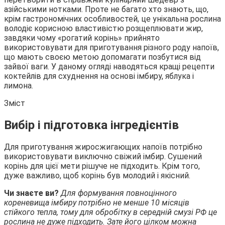
азійськими нотками. Проте не багато хто знають, що,
крім гастрономічних особливостей, це унікальна рослина
володіє корисною
властивістю розщеплювати жир,
завдяки чому «рогатий корінь» прийнято
використовувати для приготування різного роду напоїв,
що мають своєю метою допомагати позбутися від
зайвої ваги. У даному огляді наводяться кращі рецепти
коктейлів для схуднення на основі імбиру, яблука і
лимона.
Зміст
Вибір і підготовка інгредієнтів
Для приготування жиросжигающих напоїв потрібно
використовувати виключно свіжий імбир. Сушений
корінь для цієї мети рішуче не підходить. Крім того,
дуже важливо, щоб корінь був молодий і якісний.
Чи знаєте ви?
Для формування повноцінного
кореневища імбиру потрібно не менше 10 місяців
стійкого тепла, тому для обробітку в середній смузі РФ це
рослина не дуже підходить. Зате його цілком можна