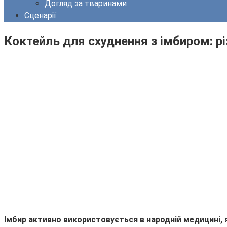
Догляд за тваринами
Сценарії
Коктейль для схуднення з імбиром: р
Імбир активно використовується в народній медицині, як 