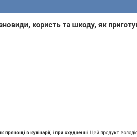
ізновиди, користь та шкоду, як пригот
прянощі в кулінарії, і при схудненні
. Цей продукт волод