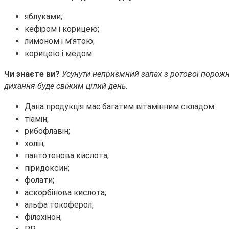
яблуками;
кефіром і корицею;
лимоном і м’ятою;
корицею і медом.
Чи знаєте ви?
Усунути неприємний запах з ротової порожн
дихання буде свіжим цілий день.
Дана продукція має багатим вітамінним складом:
тіамін;
рибофлавін;
холін;
пантотенова кислота;
піридоксин;
фолати;
аскорбінова кислота;
альфа токоферол;
філохінон;