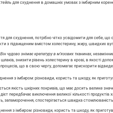
октейль для схуднення в домашніх умовах з імбирним
корен
я для схуднення, потрібно чітко усвідомити для себе, що 
кти з підвищеним вмістом холестерину, жиру, швидких вугл
н чудово знімає крепатуру в м’язових тканинах, незамінний 
шлаків, знизити рівень холестерину в крові, в якості доп
процесів, що в свою чергу, допомагає прискорити відведен
ється якість шкірних покривів, що має досить велике знач
 дієт передбачає виключення великої кількості продуктів 
ть, запаморочення, спостерігається швидка стомлюваність 