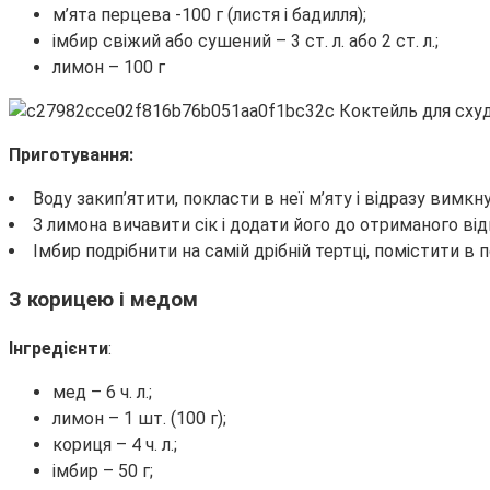
м’ята перцева -100 г (листя і бадилля);
імбир свіжий або сушений – 3 ст. л. або 2 ст. л.;
лимон – 100 г
Приготування:
Воду закип’ятити, покласти в неї м’яту і відразу вимкн
З лимона вичавити сік і додати його до отриманого від
Імбир подрібнити на самій дрібній тертці, помістити 
З корицею і медом
Інгредієнти
:
мед – 6 ч. л.;
лимон – 1 шт. (100 г);
кориця – 4 ч. л.;
імбир – 50 г;