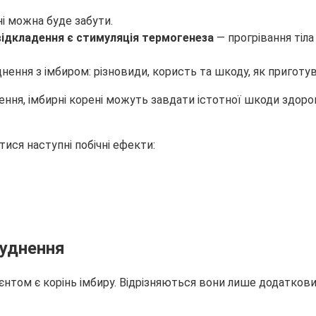
ні можна буде забути.
 відкладення є стимуляція термогенеза
— прогрівання тіла
ння, імбирні корені можуть завдати істотної шкоди здоро
ся наступні побічні ефекти:
худнення
едієнтом є корінь імбиру. Відрізняються вони лише додатко