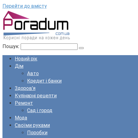
Перейти до вмісту
Пошук:
Новий рік
Дім
Авто
Кредит і банки
Здоров’я
Кулінарні рецепти
Ремонт
Сад і город
Мода
Своїми руками
Поробки