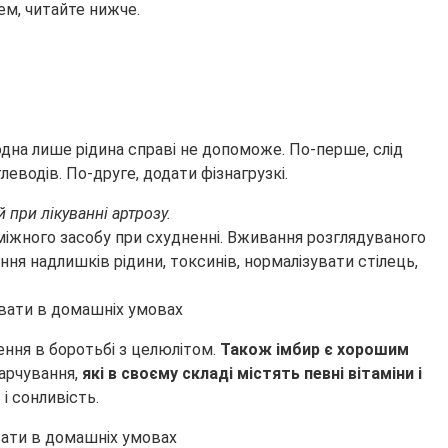
ем, читайте нижче.
одна лише рідина справі не допоможе. По-перше, слід
еводів. По-друге, додати фізнагрузкі.
при лікуванні артрозу.
оміжного засобу при схудненні. Вживання розглядуваного
ня надлишків рідини, токсинів, нормалізувати стілець,
ення в боротьбі з целюлітом.
Також імбир є хорошим
харчування,
які в своєму складі містять певні вітаміни і
і сонливість.