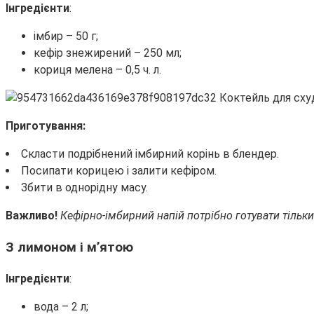
Інгредієнти
:
імбир – 50 г;
кефір знежирений – 250 мл;
кориця мелена – 0,5 ч. л.
Приготування:
Скласти подрібнений імбирний корінь в блендер.
Посипати корицею і залити кефіром.
Збити в однорідну масу.
Важливо!
Кефірно-імбирний напій потрібно готувати тільк
З лимоном і м’ятою
Інгредієнти
:
вода – 2 л;