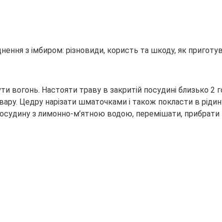
ути вогонь. Настояти траву в закритій посудині близько 2 г
вару. Цедру нарізати шматочками і також покласти в рідин
в посудину з лимонно-м’ятною водою, перемішати, прибрати