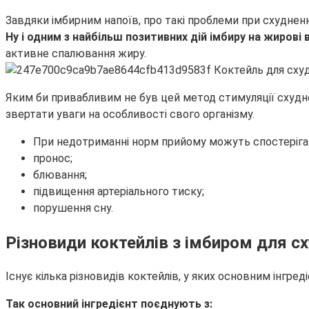
Завдяки імбирним напоїв, про такі проблеми при схуднен
Ну і одним з найбільш позитивних дій імбиру на жирові
активне спалювання жиру.
Яким би привабливим не був цей метод стимуляції схудне
звертати уваги на особливості свого організму.
При недотриманні норм прийому можуть спостерігати
пронос;
блювання;
підвищення артеріального тиску;
порушення сну.
Різновиди коктейлів з імбиром для с
Існує кілька різновидів коктейлів, у яких основним інгр
Так основний інгредієнт поєднують з: