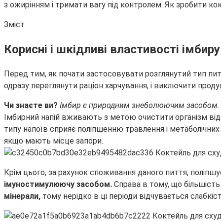
з ожирінням і тримати вагу під контролем. Як зробити к
Зміст
Корисні і шкідливі властивості імбиру
Перед тим, як почати застосовувати розглянутий тип питт
одразу переглянути раціон харчування, і виключити проду
Чи знаєте ви?
Імбир є природним знеболюючим засобом. Ві
Імбирний напій вживають з метою очистити організм від 
типу напоїв сприяє поліпшенню травлення і метаболічних 
якщо мають місце запори.
Крім цього, за рахунок споживання даного пиття, поліпшу
імуностимулюючу засобом.
Справа в тому, що більшість
мінерали,
тому нерідко в ці періоди відчувається слабкіс