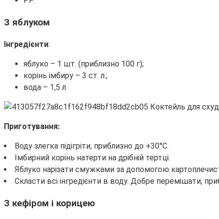
РР.
З яблуком
Інгредієнти
:
яблуко – 1 шт. (приблизно 100 г);
корінь імбиру – 3 ст. л.;
вода – 1,5 л.
Приготування:
Воду злегка підігріти, приблизно до +30°С.
Імбирний корінь натерти на дрібній тертці.
Яблуко нарізати смужками за допомогою картоплечис
Скласти всі інгредієнти в воду. Добре перемішати, пр
З кефіром і корицею