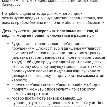
медикаментів, можливо, менш ефективних, але більш
безпечних.
Потрібно відзначити, що для кожного з двох
розглянутих продуктів існує власний перелік станів, при
яких їх прийом бажано виключити або значно обмежити.
Деякі пункти в цих переліках є загальними — так, ні
мед, ні імбир не повинні включатися в раціон при:
будь-яких захворюваннях, пов’язаних з
порушенням цілісності або підвищеної чутливості
слизових оболонок шлунково-кишкового тракту
(виразка, гастрит, панкреатит, коліт, ентерит, ерозії
тощо) — обидва продукту здатні дратівливо діяти
на слизову оболонку шлунку і кишечника, а також
провокувати посилене виділення підшлункового
(панкреатичного соку, погіршуючи тим самим стан
хворого;
жовчнокам’яної і сечокам’яної хвороби — обидва
продукти можуть спровокувати початок руху
каменів по протоках;
гостро протікають захворюваннях, що
супроводжуються підвищенням температури тіла,