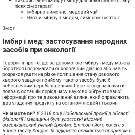
Використання імбиру і меду для полегшення стану
після хіміотерапії
Імбирно-лимонно-медовий чай
Настій імбиру з медом, лимоном і м’ятою
Зміст
Імбир і мед: застосування народних
засобів при онкології
Говорити про те, що за допомогою імбиру і меду можна
боротися і перемагати онкологічний діагноз або навіть
розраховувати на різке поліпшення стану ракового
хворого завдяки прийому такого засобу, було б
небезпечним перебільшенням. І все ж слід зазначити
поява в останній період часу науково обґрунтованої
інформації про те дивовижний вплив, який справляють
два згаданих продукту на організм людей і тварин.
Чи знаєте ви?
У 2018 році Нобелівської премії в області
фізіології і медицини були удостоєні відомий
американський учений Джеймс Еллісон і його колега з
Японії Тасуку Хондзе. Їх відкриття вважається проривом в