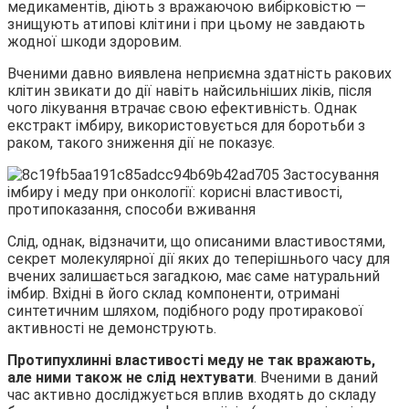
медикаментів, діють з вражаючою вибірковістю —
знищують атипові клітини і при цьому не завдають
жодної шкоди здоровим.
Вченими давно виявлена неприємна здатність ракових
клітин звикати до дії навіть найсильніших ліків, після
чого лікування втрачає свою ефективність. Однак
екстракт імбиру, використовується для боротьби з
раком, такого зниження дії не показує.
Слід, однак, відзначити, що описаними властивостями,
секрет молекулярної дії яких до теперішнього часу для
вчених залишається загадкою, має саме натуральний
імбир. Вхідні в його склад компоненти, отримані
синтетичним шляхом, подібного роду протиракової
активності не демонструють.
Протипухлинні властивості меду не так вражають,
але ними також не слід нехтувати
. Вченими в даний
час активно досліджується вплив входять до складу