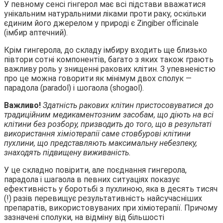
У певному сенсі гінгерол має всі підстави вважатися
унікальним натуральними ліками проти раку, оскільки
єдиним його джерелом у природі є Zingiber officinаle
(імбир аптечний).
Крім гингерола, до складу імбиру входить ще близько
півтори сотні компонентів, багато з яких також грають
важливу роль у знищенні ракових клітин. З упевненістю
про це можна говорити як мінімум двох сполук —
парадола (рaradol) і шогаола (shоgaol).
Важливо!
Здатність ракових клітин пристосовуватися до
традиційним медикаментозним засобам, що діють на всі
клітини без розбору, призводить до того, що в результаті
використання хіміотерапії саме стовбурові клітини
пухлини, що представляють максимальну небезпеку,
знаходять підвищену виживаність.
У це складно повірити, але поєднання гингерола,
парадола і шагаола в певних ситуаціях показує
ефективність у боротьбі з пухлиною, яка в десять тисяч
(!) разів перевищує результативність найсучасніших
препаратів, використовуваних при хіміотерапії. Причому
зазначені сполуки, на відміну від більшості