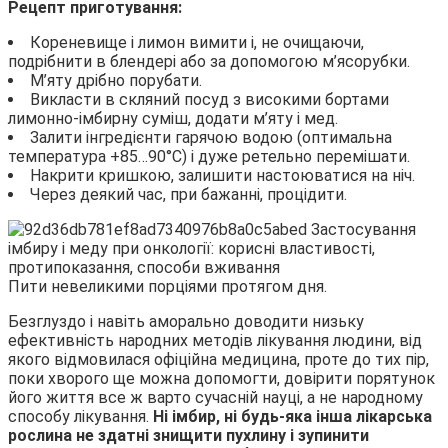
Рецепт приготування:
Кореневище і лимон вимити і, не очищаючи,
подрібнити в блендері або за допомогою м’ясорубки.
М’яту дрібно порубати.
Викласти в скляний посуд з високими бортами
лимонно-імбирну суміш, додати м’яту і мед.
Залити інгредієнти гарячою водою (оптимальна
температура +85…90°С) і дуже ретельно перемішати.
Накрити кришкою, залишити настоюватися на ніч.
Через деякий час, при бажанні, процідити.
Пити невеликими порціями протягом дня.
Безглуздо і навіть аморально доводити низьку
ефективність народних методів лікування людини, від
якого відмовилася офіційна медицина, проте до тих пір,
поки хворого ще можна допомогти, довірити порятунок
його життя все ж варто сучасній науці, а не народному
способу лікування.
Ні імбир, ні будь-яка інша лікарська
рослина не здатні знищити пухлину і зупинити