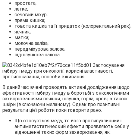
простата;
легке;
сечовий міхур;
пряма кишка;
товста кишка та її придаток (колоректальний рак);
яєчник;
матка;
молочна заліза;
передміхурова залоза;
підшлункова залоза.
В даний час вчені проводять активні дослідження щодо
ефективності імбиру і меду в боротьбі з онкологічними
захворюваннями печінки, шлунка, горла, крові, а також
шкіри (включаючи меланому). Однак про позитивні
результати цієї роботи поки говорити рано.
Що стосується меду, то його протипухлинний і
антиметастатический ефекти проявляють себе у
відношенні таких форм захворювання, як: