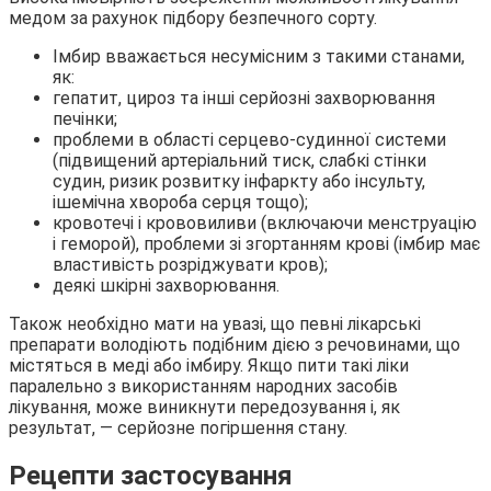
медом за рахунок підбору безпечного сорту.
Імбир вважається несумісним з такими станами,
як:
гепатит, цироз та інші серйозні захворювання
печінки;
проблеми в області серцево-судинної системи
(підвищений артеріальний тиск, слабкі стінки
судин, ризик розвитку інфаркту або інсульту,
ішемічна хвороба серця тощо);
кровотечі і крововиливи (включаючи менструацію
і геморой), проблеми зі згортанням крові (імбир має
властивість розріджувати кров);
деякі шкірні захворювання.
Також необхідно мати на увазі, що певні лікарські
препарати володіють подібним дією з речовинами, що
містяться в меді або імбиру. Якщо пити такі ліки
паралельно з використанням народних засобів
лікування, може виникнути передозування і, як
результат, — серйозне погіршення стану.
Рецепти застосування