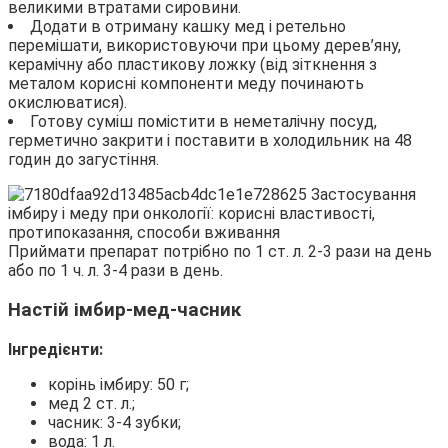
великими втратами сировини.
Додати в отриману кашку мед і ретельно
перемішати, використовуючи при цьому дерев’яну,
керамічну або пластикову ложку (від зіткнення з
металом корисні компоненти меду починають
окислюватися).
Готову суміш помістити в неметалічну посуд,
герметично закрити і поставити в холодильник на 48
годин до загустіння.
Приймати препарат потрібно по 1 ст. л. 2-3 рази на день
або по 1 ч. л. 3-4 рази в день.
Настій імбир-мед-часник
Інгредієнти:
корінь імбиру: 50 г;
мед 2 ст. л.;
часник: 3-4 зубки;
вода: 1 л.