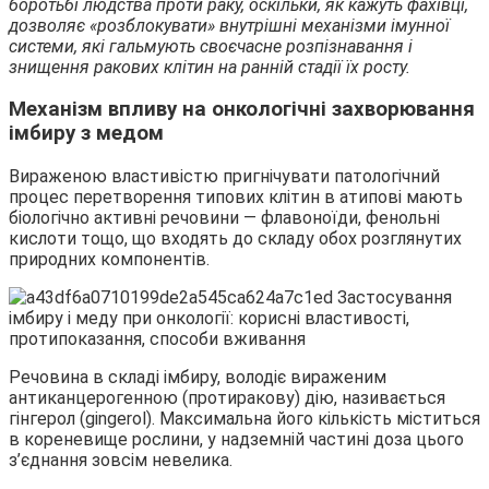
боротьбі людства проти раку, оскільки, як кажуть фахівці,
дозволяє «розблокувати» внутрішні механізми імунної
системи, які гальмують своєчасне розпізнавання і
знищення ракових клітин на ранній стадії їх росту.
Механізм впливу на онкологічні захворювання
імбиру з медом
Вираженою властивістю пригнічувати патологічний
процес перетворення типових клітин в атипові мають
біологічно активні речовини — флавоноїди, фенольні
кислоти тощо, що входять до складу обох розглянутих
природних компонентів.
Речовина в складі імбиру, володіє вираженим
антиканцерогенною (протиракову) дію, називається
гінгерол (gingerol). Максимальна його кількість міститься
в кореневище рослини, у надземній частині доза цього
з’єднання зовсім невелика.