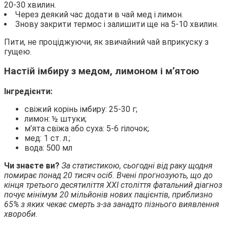
20-30 хвилин.
Через деякий час додати в чай мед і лимон.
Знову закрити термос і залишити ще на 5-10 хвилин.
Пити, не проціджуючи, як звичайний чай вприкуску з
гущею.
Настій імбиру з медом, лимоном і м’ятою
Інгредієнти:
свіжий корінь імбиру: 25-30 г;
лимон: ½ штуки;
м’ята свіжа або суха: 5-6 гілочок;
мед: 1 ст. л.;
вода: 500 мл
Чи знаєте ви?
За статистикою, сьогодні від раку щодня
помирає понад 20 тисяч осіб. Вчені прогнозують, що до
кінця третього десятиліття ХХ
I
століття фатальний діагноз
почує мінімум 20 мільйонів нових пацієнтів, приблизно
65% з яких чекає смерть з-за занадто пізнього виявлення
хвороби.