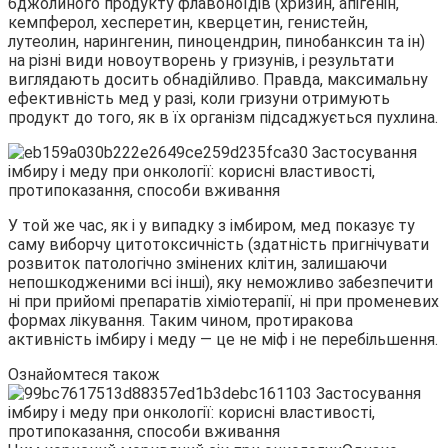
бджолиного продукту флавоноїдів (хризин, апігенін,
кемпферол, хесперетин, кверцетин, генистейн,
лутеолин, нарингенин, пиноцендрин, пинобанксин та ін)
на різні види новоутворень у гризунів, і результати
виглядають досить обнадійливо. Правда, максимальну
ефективність мед у разі, коли гризуни отримують
продукт до того, як в їх організм підсаджується пухлина.
У той же час, як і у випадку з імбиром, мед показує ту
саму виборчу цитотоксичність (здатність пригнічувати
розвиток патологічно змінених клітин, залишаючи
непошкодженими всі інші), яку неможливо забезпечити
ні при прийомі препаратів хіміотерапії, ні при променевих
формах лікування. Таким чином, протиракова
активність імбиру і меду — це не міф і не перебільшення.
Ознайомтеся також