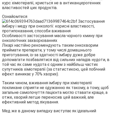
курс хіміотерапії, криється не в антиканцерогенних
властивостей цих продуктів.
Ознайомтеся
Особливості застосування масла чорного кмину при
онкологічних захворюваннях
Лікарі настійно рекомендують таким онкохворим
приймати препарати, у тому числі домашнього
приготування, із-за здатності імбиру дуже добре
допомагати позбавлятися від сильних нападів нудоти, в
той час як саме нудота є одним з найбільш частих
супутників хіміотерапії (за статистикою, цей побічний
ефект виникає у 70% хворих).
Таким чином, вживання імбиру при хіміотерапії
покликане сприяти не одужанню як такому, а тому, щоб
загальне самопочуття пацієнта могло ставати краще, а
отже, хворий легше переносив цей важкий, але
ефективний метод лікування.
Мед же в даному випадку виступає як ідеальний