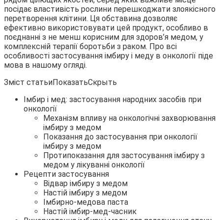
посідає властивість рослини перешкоджати злоякісного
перетворення клітини. Ця обставина дозволяє
ефективно
використовувати цей продукт, особливо в
поєднанні з не менш корисним для здоров’я медом, у
комплексній терапії боротьби з раком. Про всі
особливості застосування імбиру і меду в онкології піде
мова в нашому огляді.
Зміст статьиПоказатьСкрыть
Імбир і мед: застосування народних засобів при
онкології
Механізм впливу на онкологічні захворювання
імбиру з медом
Показання до застосування при онкології
імбиру з медом
Протипоказання для застосування імбиру з
медом у лікуванні онкології
Рецепти застосування
Відвар імбиру з медом
Настій імбиру з медом
Імбирно-медова паста
Настій імбир-мед-часник