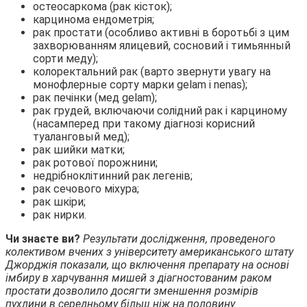
остеосаркома (рак кісток);
карцинома ендометрія;
рак простати (особливо активні в боротьбі з цим
захворюванням ялицевий, сосновий і тимьянный
сорти меду);
колоректальний рак (варто звернути увагу на
монофлерные сорту марки gelam і nenas);
рак печінки (мед gelam);
рак грудей, включаючи солідний рак і карциному
(насамперед при такому діагнозі корисний
туаланговый мед);
рак шийки матки;
рак ротової порожнини;
недрібноклітинний рак легенів;
рак сечового міхура;
рак шкіри;
рак нирки.
Чи знаєте ви?
Результати дослідження, проведеного
колективом вчених з університету американського штату
Джорджія показали, що включення препарату на основі
імбиру в харчування мишей з діагностованим раком
простати дозволило досягти зменшення розмірів
пухлини в середньому більш ніж на половину.