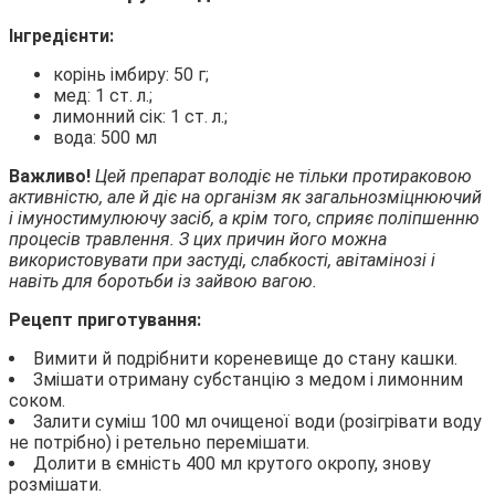
Інгредієнти:
корінь імбиру: 50 г;
мед: 1 ст. л.;
лимонний сік: 1 ст. л.;
вода: 500 мл
Важливо!
Цей препарат володіє не тільки протираковою
активністю, але й діє на організм як загальнозміцнюючий
і імуностимулюючу засіб, а крім того, сприяє поліпшенню
процесів травлення. З цих причин його можна
використовувати при застуді, слабкості, авітамінозі і
навіть для боротьби із зайвою вагою.
Рецепт приготування:
Вимити й подрібнити кореневище до стану кашки.
Змішати отриману субстанцію з медом і лимонним
соком.
Залити суміш 100 мл очищеної води (розігрівати воду
не потрібно) і ретельно перемішати.
Долити в ємність 400 мл крутого окропу, знову
розмішати.