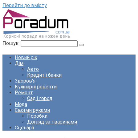
Перейти до вмісту
Пошук:
Новий рік
Дім
Авто
Кредит і банки
Здоров’я
Кулінарні рецепти
Ремонт
Сад і город
Мода
Своїми руками
Поробки
Догляд за тваринами
Сценарії