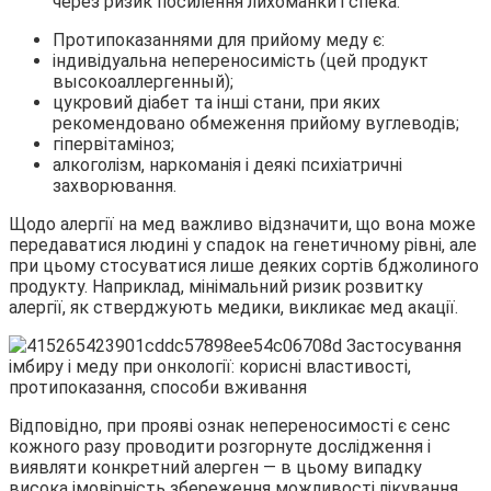
через ризик посилення лихоманки і спека.
Протипоказаннями для прийому меду є:
індивідуальна непереносимість (цей продукт
высокоаллергенный);
цукровий діабет та інші стани, при яких
рекомендовано обмеження прийому вуглеводів;
гіпервітаміноз;
алкоголізм, наркоманія і деякі психіатричні
захворювання.
Щодо алергії на мед важливо відзначити, що вона може
передаватися людині у спадок на генетичному рівні, але
при цьому стосуватися лише деяких сортів бджолиного
продукту. Наприклад, мінімальний ризик розвитку
алергії, як стверджують медики, викликає мед акації.
Відповідно, при прояві ознак непереносимості є сенс
кожного разу проводити розгорнуте дослідження і
виявляти конкретний алерген — в цьому випадку
висока імовірність збереження можливості лікування