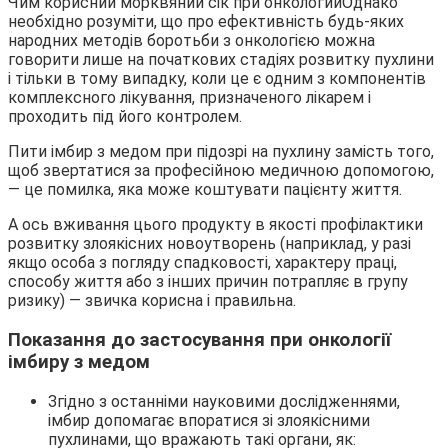
Чим корисний морквяний сік при онкологииОднако
необхідно розуміти, що про ефективність будь-яких
народних методів боротьби з онкологією можна
говорити лише на початкових стадіях розвитку пухлини
і тільки в тому випадку, коли це є одним з компонентів
комплексного лікування, призначеного лікарем і
проходить під його контролем.
Пити імбир з медом при підозрі на пухлину замість того,
щоб звертатися за професійною медичною допомогою,
— це помилка, яка може коштувати пацієнту життя.
А ось вживання цього продукту в якості профілактики
розвитку злоякісних новоутворень (наприклад, у разі
якщо особа з погляду спадковості, характеру праці,
способу життя або з інших причин потрапляє в групу
ризику) — звичка корисна і правильна.
Показання до застосування при онкології
імбиру з медом
Згідно з останніми науковими дослідженнями,
імбир допомагає впоратися зі злоякісними
пухлинами, що вражають такі органи, як: