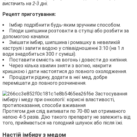
вистачить на 2-3 дні.
Рецепт приготування:
Імбир подрібнити будь-яким зручним способом.
Плоди шипшини розтовкти в ступці або розбити за
допомогою качалки.
Змішати імбир, шипшина і ромашку в невеликій
каструлі і залити водою у співвідношенні 3:10 (на 1 л
води знадобиться 300 г суміші).
Поставити ємність на вогонь і довести до кипіння.
Через кілька хвилин зняти з вогню, накрити
кришкою і дати настоятися до повного охолодження.
Процідити рідину, додати в неї мед, добре
перемішати до повного розчинення.
Протягом дня слід випивати по 70-80 мл отриманого
напою 4-5 разів. Дію такого препарату не залежить від
того, приймається на голодний шлунок або після їжі.
Настій імбиру з медом