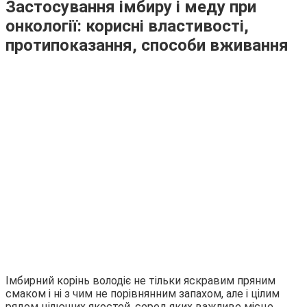
Застосування імбиру і меду при
онкології: корисні властивості,
протипоказання, способи вживання
Імбирний корінь володіє не тільки яскравим пряним
смаком і ні з чим не порівнянним запахом, але і цілим
рядом цілющих якостей, серед яких важливе місце