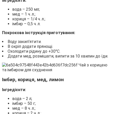
Інгредієнти:
вода – 250 мл;
мед – 1 ч. л.;
кориця – 1/4 ч. л.;
імбир – 0,5 ч. л.
Покрокова інструкція приготування:
Воду закип’ятити.
В окріп додати прянощі.
Охолодити рідину до +30°С.
Додати мед, розмішати, випити за 10 хвилин до їди.
Імбир, кориця, мед, лимон
Інгредієнти
:
вода – 2 л;
імбир – 50 г;
мед – 8 ч. л.;
кориця – 2 ч. л.;