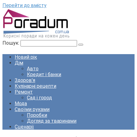
Перейти до вмісту
Пошук:
Новий рік
Дім
Авто
Кредит і банки
Здоров’я
Кулінарні рецепти
Ремонт
Сад і город
Мода
Своїми руками
Поробки
Догляд за тваринами
Сценарії