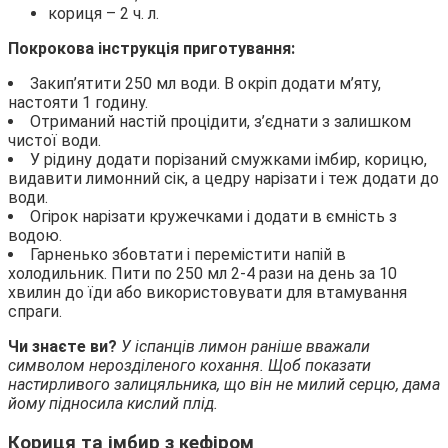
кориця – 2 ч. л.
Покрокова інструкція приготування:
Закип’ятити 250 мл води. В окріп додати м’яту,
настояти 1 годину.
Отриманий настій процідити, з’єднати з залишком
чистої води.
У рідину додати порізаний смужками імбир, корицю,
видавити лимонний сік, а цедру нарізати і теж додати до
води.
Огірок нарізати кружечками і додати в ємність з
водою.
Гарненько збовтати і перемістити напій в
холодильник. Пити по 250 мл 2-4 рази на день за 10
хвилин до їди або використовувати для втамування
спраги.
Чи знаєте ви?
У іспанців лимон раніше вважали
символом нерозділеного кохання. Щоб показати
настирливого залицяльника, що він не милий серцю, дама
йому підносила кислий плід.
Кориця та імбир з кефіром