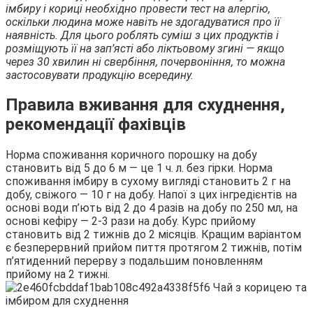
імбиру і кориці необхідно провести тест на алергію,
оскільки людина може навіть не здогадуватися про її
наявність. Для цього роблять суміш з цих продуктів і
розміщують її на зап’ясті або ліктьовому згині — якщо
через 30 хвилин ні свербіння, почервоніння, то можна
застосовувати продукцію всередину.
Правила вживання для схуднення,
рекомендації фахівців
Норма споживання коричного порошку на добу
становить від 5 до 6 м — це 1 ч. л. без гірки. Норма
споживання імбиру в сухому вигляді становить 2 г на
добу, свіжого — 10 г на добу. Напої з цих інгредієнтів на
основі води п’ють від 2 до 4 разів на добу по 250 мл, на
основі кефіру — 2-3 рази на добу. Курс прийому
становить від 2 тижнів до 2 місяців. Кращим варіантом
є безперервний прийом пиття протягом 2 тижнів, потім
п’ятиденний перерву з подальшим поновленням
прийому на 2 тижні.