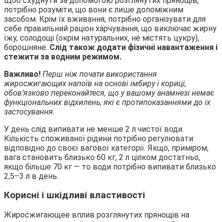
Щоб схуднути за допомогою розглянутих прянощів,
потрібно розуміти, що вони є лише допоміжним
засобом. Крім їх вживання, потрібно організувати для
себе правильний раціон харчування, що виключає жирну
їжу, солодощі (окрім натуральних, не містять цукру),
борошняне.
Слід також додати фізичні навантаження і
стежити за водним режимом.
Важливо!
Перш ніж почати використання
жиросжигающих напоїв на основі імбиру і кориці,
обов’язково переконайтеся, що у вашому анамнезі немає
функціональних відхилень, які є протипоказаннями до їх
застосування.
У день слід випивати не менше 2 л чистої води.
Кількість споживаної рідини потрібно регулювати
відповідно до своєї вагової категорії. Якщо, приміром,
вага становить близько 60 кг, 2 л цілком достатньо,
якщо більше 70 кг — то води потрібно випивати близько
2,5–3 л в день.
Корисні і шкідливі властивості
Жиросжигающее вплив розглянутих прянощів на