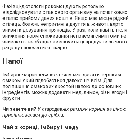
Фахівці-дієтологи рекомендують ретельно
відслідковувати стан свого організму на початкових
етапах прийому даних коштів. Якщо має місце рідкий
стілець, болючі, неприємні відчуття в животі, варто
знизити дозування прянощів. У разі, коли навіть після
зниження норм споживання неприємні симптоми не
зникають, необхідно виключити ці продукти зі свого
раціону і показатися лікарю.
Напої
Імбирно-коричнева коктейль має досить терпким
смаком, який подобається далеко не всім. Для
поліпшення смакових якостей напою до основних
інгредієнтів можна додавати мед, лимон, різні ягоди і
фрукти.
Чи знаєте ви?
У стародавніх римлян кориця за ціною
прирівнювалася до срібла.
Чай з кориці, імбиру і меду