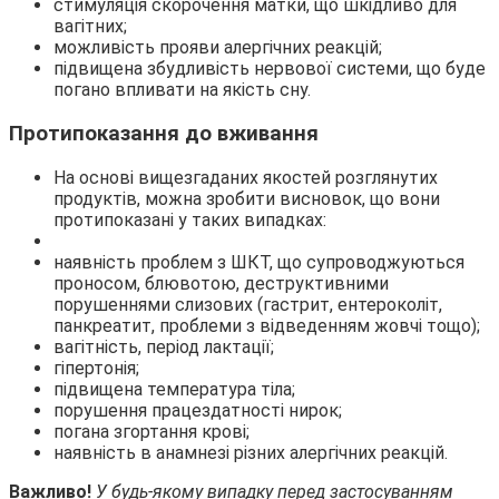
стимуляція скорочення матки, що шкідливо для
вагітних;
можливість прояви алергічних реакцій;
підвищена збудливість нервової системи, що буде
погано впливати на якість сну.
Протипоказання до вживання
На основі вищезгаданих якостей розглянутих
продуктів, можна зробити висновок, що вони
протипоказані у таких випадках:
наявність проблем з ШКТ, що супроводжуються
проносом, блювотою, деструктивними
порушеннями слизових (гастрит, ентероколіт,
панкреатит, проблеми з відведенням жовчі тощо);
вагітність, період лактації;
гіпертонія;
підвищена температура тіла;
порушення працездатності нирок;
погана згортання крові;
наявність в анамнезі різних алергічних реакцій.
Важливо!
У будь-якому випадку перед застосуванням