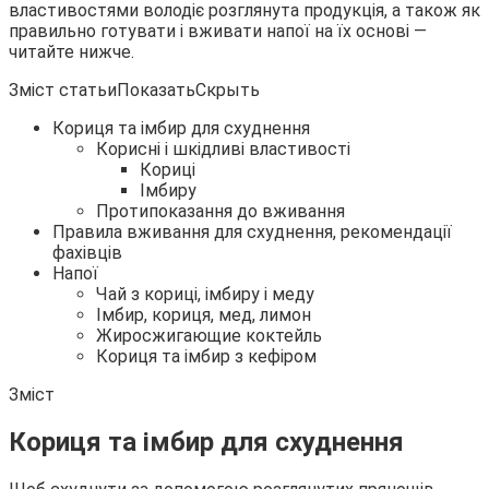
властивостями володіє розглянута продукція, а також як
правильно
готувати і вживати напої на їх основі —
читайте нижче.
Зміст статьиПоказатьСкрыть
Кориця та імбир для схуднення
Корисні і шкідливі властивості
Кориці
Імбиру
Протипоказання до вживання
Правила вживання для схуднення, рекомендації
фахівців
Напої
Чай з кориці, імбиру і меду
Імбир, кориця, мед, лимон
Жиросжигающие коктейль
Кориця та імбир з кефіром
Зміст
Кориця та імбир для схуднення