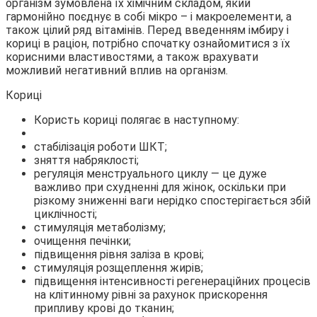
організм зумовлена їх хімічним складом, який
гармонійно поєднує в собі мікро – і макроелементи, а
також цілий ряд вітамінів. Перед введенням імбиру і
кориці в раціон, потрібно спочатку ознайомитися з їх
корисними властивостями, а також врахувати
можливий негативний вплив на організм.
Кориці
Користь кориці полягає в наступному:
стабілізація роботи ШКТ;
зняття набряклості;
регуляція менструального циклу — це дуже
важливо при схудненні для жінок, оскільки при
різкому зниженні ваги нерідко спостерігається збій
циклічності;
стимуляція метаболізму;
очищення печінки;
підвищення рівня заліза в крові;
стимуляція розщеплення жирів;
підвищення інтенсивності регенераційних процесів
на клітинному рівні за рахунок прискорення
припливу крові до тканин;