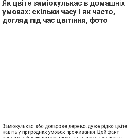
Як цвіте заміокулькас в домашніх
умовах: скільки часу і як часто,
догляд під час цвітіння, фото
Заміокулькас, або доларове дерево, дуже рідко цвіте
навіть у природних умовах проживання. Цей факт
породжує безліч питань щодо того, цвіте рослина в