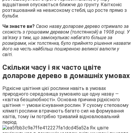
відцвітання опускається ближче до грунту. Квітконіс
розташований на невисокому стеблі, що росте прямо з
бульби.
Чи знаєте ви?
Свою назву доларове дерево отримало за
схожість з грошовим деревом (толстянкой) в 1908 році. У
зв’язку з тим, що заміокулькас набагато більше за
розмірами, ніж толстянка, було прийнято рішення назвати
його на честь найбільш поширеною великої валюти у
світі.
Скільки часу і як часто цвіте
доларове дерево в домашніх умовах
Рідкісне цвітіння цієї рослини навіть в умовах
природного середовища зумовило ще одну назву —
«квітка безшлюбності». Основна причина рідкісного
цвітіння — умови існування рослин. У сухому степовому
кліматі рослини втрачають багато сил на формування
квітів, тому їм потрібно тривалий відновлювальний
період.