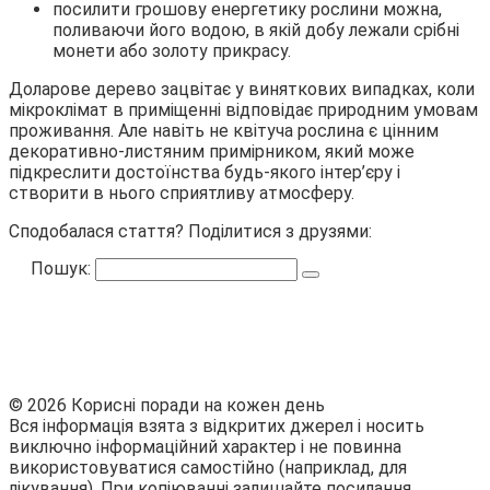
посилити грошову енергетику рослини можна,
поливаючи його водою, в якій добу лежали срібні
монети або золоту прикрасу.
Доларове дерево зацвітає у виняткових випадках, коли
мікроклімат в приміщенні відповідає природним умовам
проживання. Але навіть не квітуча рослина є цінним
декоративно-листяним примірником, який може
підкреслити достоїнства будь-якого інтер’єру і
створити в нього сприятливу атмосферу.
Сподобалася стаття? Поділитися з друзями:
Пошук:
© 2026 Корисні поради на кожен день
Вся інформація взята з відкритих джерел і носить
виключно інформаційний характер і не повинна
використовуватися самостійно (наприклад, для
лікування). При копіюванні залишайте посилання.