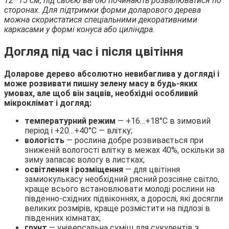
12
–
15 см, під своєю вагою починають розвалюватися по
сторонах. Для підтримки форми доларового дерева
можна скористатися спеціальними декоративними
каркасами у формі конуса або циліндра.
Догляд під час і після цвітіння
Доларове дерево абсолютно невибаглива у догляді і
може розвивати пишну зелену масу в будь-яких
умовах, але щоб він зацвів, необхідні особливий
мікроклімат і догляд:
температурний режим
— +16…+18°С в зимовий
період і +20…+40°С — влітку;
вологість
— рослина добре розвивається при
зниженій вологості влітку в межах 40%, оскільки за
зиму запасає вологу в листках;
освітлення і розміщення
— для цвітіння
замиокулькасу необхідний рясний розсіяне світло,
краще всього встановлювати молоді рослини на
південно-східних підвіконнях, а дорослі, які досягли
великих розмірів, краще розмістити на підлозі в
південних кімнатах;
грунт
— універсальна суміш для сукулентів з