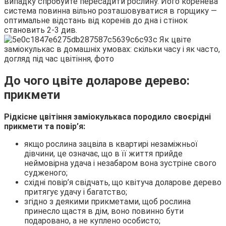
випадку спробуйте пересадити рослину. Його коренева
система повинна вільно розташовуватися в горщику —
оптимальне відстань від коренів до дна і стінок
становить 2-3 див.
До чого цвіте доларове дерево:
прикмети
Рідкісне цвітіння заміокулькаса породило своєрідні
прикмети та повір’я:
якщо рослина зацвіла в квартирі незаміжньої
дівчини, це означає, що в її життя прийде
неймовірна удача і незабаром вона зустріне свого
судженого;
східні повір’я свідчать, що квітуча доларове дерево
притягує удачу і багатство;
згідно з деякими прикметами, щоб рослина
принесло щастя в дім, воно повинно бути
подаровано, а не куплено особисто;