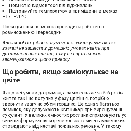
Повністю відмовтеся від підживлень.
Підтримуйте температуру в приміщенні в межах
+17…+20°С.
Після цвітіння не можна проводити роботи по
розмноженню і пересадки.
Важливо!
Потрібно розуміти, що заміокулькас може
взагалі не зацвісти в домашніх умовах навіть при
дотриманні всіх правил, тому не варто сильно
засмучуватися з цього приводу.
Що робити, якщо заміокулькас не
цвіте
Якщо всі умови дотримані, а заміокулькас за 5-6 років
життя так і не вступив у фазу цвітіння, потрібно
звернути увагу на об’єм горщика. Це одна з багатьох
помилок, яку допускають квітникарі при вирощуванні
сукулент. У великих ємностях рослини спрямовують усі
сили на формування кореневої системи, а в маленьких
страждають від нестачі поживних речовин. У такому