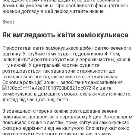
домашніх умовах чи ні. Про особливості фази цвітіння і
нюанси догляду в цей період читайте нижче.
Зміст
Як виглядають квіти
заміокулькаса
Різностатеві квіти заміокулькаса дрібні, світло-зеленого
відтінку. У трубчастому суцвітті, довжиною 4-7 см,
чоловічі квіти розташовуються у верхній частині, жіночі
— у нижній. У центральній частині суцвіття
розташовується так звана зона стерильності, що
складається з квітів, які не мають статевих ознак.
Основна роль цієї зони — запобігання самозапилення.
З зовнішньої сторони качана розташоване зелене
покривало, що досягає в середньому 8 див. За кольором
покривало схоже з листям, тому квітучий заміокулькас
складно відрізнити від не квітучого. Спочатку квітконіс
розташовується строго горизонтально, а у міру