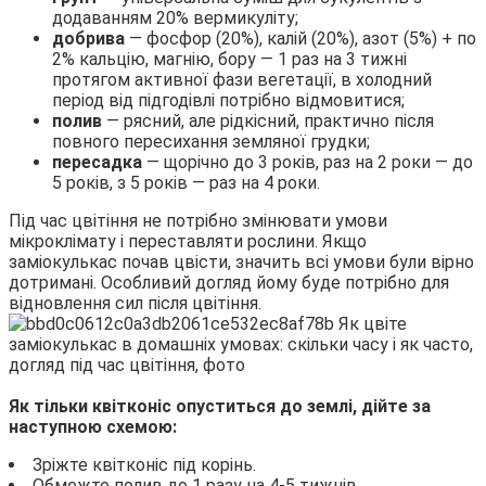
додаванням 20% вермикуліту;
добрива
— фосфор (20%), калій (20%), азот (5%) + по
2% кальцію, магнію, бору — 1 раз на 3 тижні
протягом активної фази вегетації, в холодний
період від підгодівлі потрібно відмовитися;
полив
— рясний, але рідкісний, практично після
повного пересихання земляної грудки;
пересадка
— щорічно до 3 років, раз на 2 роки — до
5 років, з 5 років — раз на 4 роки.
Під час цвітіння не потрібно змінювати умови
мікроклімату і переставляти рослини. Якщо
заміокулькас почав цвісти, значить всі умови були вірно
дотримані. Особливий догляд йому буде потрібно для
відновлення сил після цвітіння.
Як тільки квітконіс опуститься до землі, дійте за
наступною схемою:
Зріжте квітконіс під корінь.
Обмежте полив до 1 разу на 4-5 тижнів.