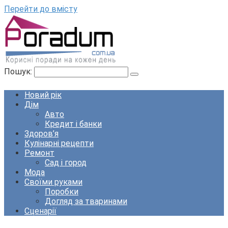
Перейти до вмісту
Пошук:
Новий рік
Дім
Авто
Кредит і банки
Здоров’я
Кулінарні рецепти
Ремонт
Сад і город
Мода
Своїми руками
Поробки
Догляд за тваринами
Сценарії