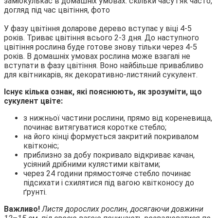
У фазу цвітіння доларове дерево вступає у віці 4-5
років. Триває цвітіння всього 2-3 дня. До наступного
цвітіння рослина буде готове знову тільки через 4-5
років. В домашніх умовах рослина може взагалі не
вступати в фазу цвітіння. Воно найбільше привабливо
для квітникарів, як декоративно-листяний сукулент.
Існує кілька ознак, які пояснюють, як зрозуміти, що
сукулент цвіте:
з нижньої частини рослини, прямо від кореневища,
починає витягуватися коротке стебло;
на його кінці формується закритий покривалом
квітконіс;
приблизно за добу покривало відкриває качан,
усіяний дрібними кулястими квітами;
через 24 години прямостояче стебло починає
підсихати і схилятися під вагою квітконосу до
ґрунті.
Важливо!
Листя дорослих рослин, досягаючи довжини