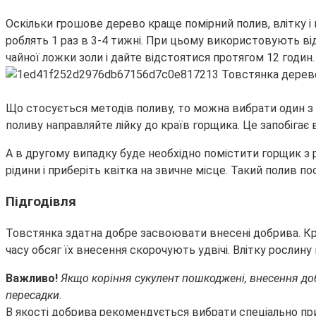
Оскільки грошове дерево краще помірний полив, влітку і 
роблять 1 раз в 3-4 тижні. При цьому використовують ві
чайної ложки золи і дайте відстоятися протягом 12 годин.
Що стосується методів поливу, то можна вибрати один з д
поливу направляйте лійку до країв горщика. Це запобігає 
А в другому випадку буде необхідно помістити горщик з р
рідини і приберіть квітка на звичне місце. Такий полив
Підгодівля
Товстянка здатна добре засвоювати внесені добрива. Крі
часу обсяг їх внесення скорочують удвічі. Влітку рослину
Важливо!
Якщо коріння сукулент пошкоджені, внесення добр
пересадки.
В якості добрива рекомендується вибрати спеціально призн