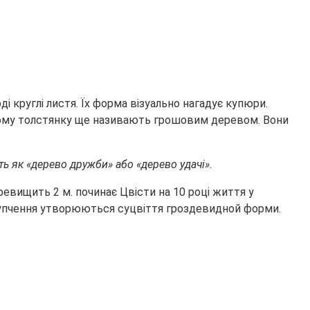
і круглі листя. Їх форма візуально нагадує купюри.
, чому толстянку ще називають грошовим деревом. Вони
ть як «дерево дружби» або «дерево удачі».
ревищить 2 м. починає Цвісти на 10 році життя у
скупчення утворюються суцвіття гроздевидной форми.