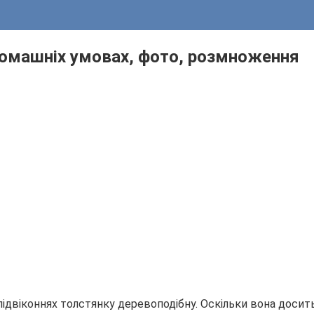
домашніх умовах, фото, розмноження
двіконнях толстянку деревоподібну. Оскільки вона досить н