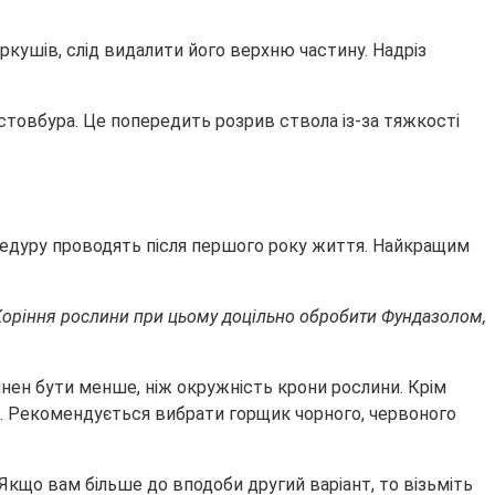
аркушів, слід видалити його верхню частину. Надріз
д стовбура. Це попередить розрив ствола із-за тяжкості
цедуру проводять після першого року життя. Найкращим
 Коріння рослини при цьому доцільно обробити Фундазолом,
инен бути менше, ніж окружність крони рослини. Крім
я. Рекомендується вибрати горщик чорного, червоного
Якщо вам більше до вподоби другий варіант, то візьміть