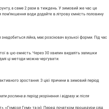
рунту, а саме 2 рази в тиждень. У зимовий же час це
я пом’якшення води додайте в літрову ємність половину
 знадобиться лійка, має розсіювач вузької форми. Під час
тої в цю ємність. Через 30 хвилин видаліть залишки
далі ці методи можна чергувати.
ктивного зростання. З цієї причини в зимовий період
ати рослина в період укорінення і відразу ж після
, «Гумісол Гумі» та ін). Перед початком процедури слід