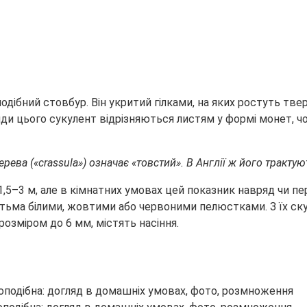
дібний стовбур. Він укритий гілками, на яких ростуть тверд
 види цього сукулент відрізняються листям у формі монет
рева («crassula») означає «товстий». В Англії ж його трактую
,5–3 м, але в кімнатних умовах цей показник навряд чи пе
п’ятьма білими, жовтими або червоними пелюстками. З їх 
розміром до 6 мм, містять насіння.