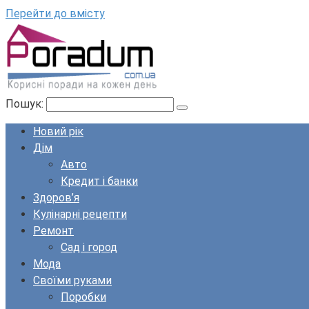
Перейти до вмісту
Пошук:
Новий рік
Дім
Авто
Кредит і банки
Здоров’я
Кулінарні рецепти
Ремонт
Сад і город
Мода
Своїми руками
Поробки