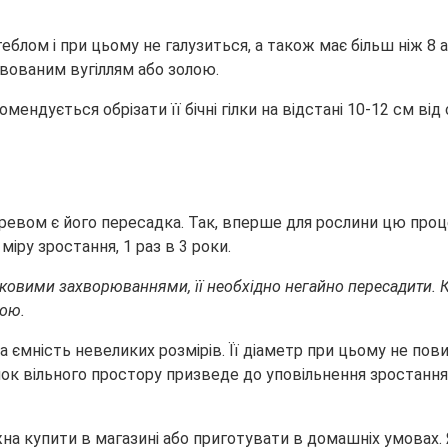
еблом і при цьому не галузиться, а також має більш ніж 8 
ивованим вугіллям або золою.
мендується обрізати її бічні гілки на відстані 10-12 см ві
ревом є його пересадка. Так, вперше для рослини цю про
іру зростання, 1 раз в 3 роки.
бковими захворюваннями, її необхідно негайно пересадити.
дою.
 ємність невеликих розмірів. Її діаметр при цьому не пов
шок вільного простору призведе до уповільнення зростанн
на купити в магазині або приготувати в домашніх умовах. 