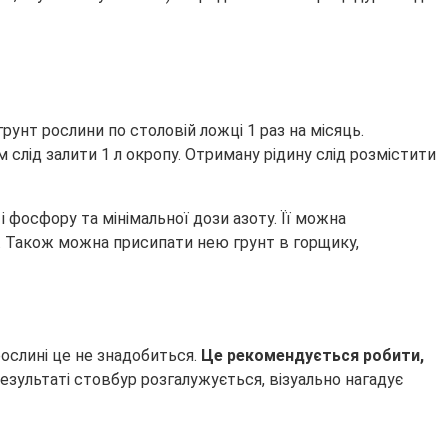
рунт рослини по столовій ложці 1 раз на місяць.
слід залити 1 л окропу. Отриману рідину слід розмістити
 фосфору та мінімальної дози азоту. Її можна
. Також можна присипати нею грунт в горщику,
рослині це не знадобиться.
Це рекомендується робити,
результаті стовбур розгалужується, візуально нагадує