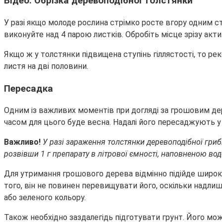
Відео: Обрізка деревоподібної толстянки
У разі якщо молоде рослина стрімко росте вгору одним ст
виконуйте над 4 парою листків. Обробіть місце зрізу акт
Якщо ж у толстянки підвищена ступінь гіллястості, то реко
листя на дві половини.
Пересадка
Одним із важливих моментів при догляді за грошовим де
часом для цього буде весна. Надалі його пересаджують у м
Важливо!
У разі зараження толстянки деревоподібної гри
розвівши 1 г препарату в літрової ємності, наповненою во
Для утримання грошового дерева відмінно підійде широка
того, він не повинен перевищувати його, оскільки надли
або зеленого кольору.
Також необхідно заздалегідь підготувати грунт. Його мож