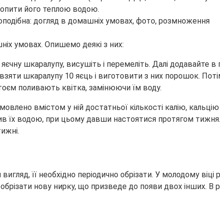
кропити його теплою водою.
шніх умовах. Опишемо деякі з них:
чну шкаралупу, висушіть і перемеліть. Далі додавайте в г
зяти шкаралупу 10 яєць і виготовити з них порошок. Потім 
стоєм поливають квітка, замінюючи їм воду.
влено вмістом у ній достатньої кількості калію, кальцію і
лив їх водою, при цьому давши настоятися протягом тижня
тижні.
игляд, її необхідно періодично обрізати. У молодому віці 
 обрізати нову нирку, що призведе до появи двох інших. В 