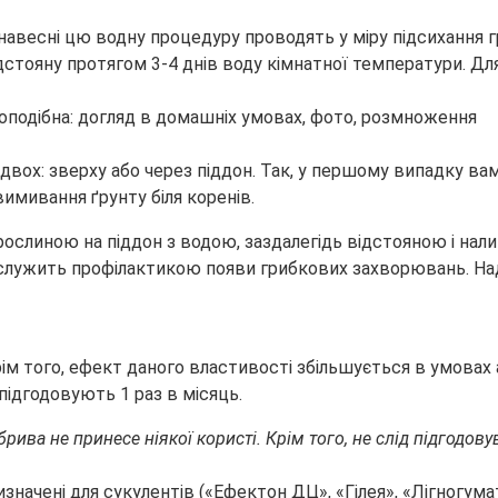
навесні цю водну процедуру проводять у міру підсихання г
дстояну протягом 3-4 днів воду кімнатної температури. Дл
вох: зверху або через піддон. Так, у першому випадку вам
вимивання ґрунту біля коренів.
ослиною на піддон з водою, заздалегідь відстояною і нали
 послужить профілактикою появи грибкових захворювань. На
м того, ефект даного властивості збільшується в умовах а
 підгодовують 1 раз в місяць.
ива не принесе ніякої користі. Крім того, не слід підгодовув
ачені для сукулентів («Ефектон ДЦ», «Гілея», «Лігногумат»