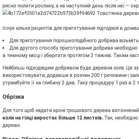
рясно полити рослину, а на наступний день після неї — о
Існує кілька рецептів для приготування підгодівлі в дома
Для приготування порошкоподібного добрива візьміть яє
Для другого способу приготування добрива необхідно в
в темному місці і зберігати протягом 2 тижнів. Таким на
Найбільш підходящим добривом буде деревна зола. Це зумо
використовувати, додавши в розчин 200 г речовини і за
утрамбуйте її на глибину 2 див. Таку процедуру 1 раз в 2 
Обрізка
Для того щоб надати кроні грошового дерева витончений в
коли на гілці виростає більше 12 листків.
Так, необхідно
дерево.