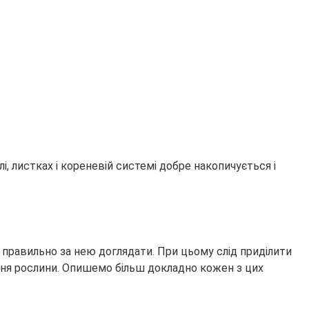
, листках і кореневій системі добре накопичується і
 правильно за нею доглядати. При цьому слід приділити
вання рослини. Опишемо більш докладно кожен з цих