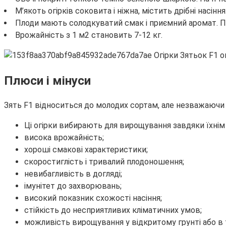
М’якоть огірків соковита і ніжна, містить дрібні насіння
Плоди мають солодкуватий смак і приємний аромат. Пр
Врожайність з 1 м2 становить 7-12 кг.
Плюси і мінуси
Зять F1 відноситься до молодих сортам, але незважаючи н
Ці огірки вибирають для вирощування завдяки їхні
висока врожайність;
хороші смакові характеристики;
скоростиглість і тривалий плодоношення;
невибагливість в догляді;
імунітет до захворювань;
високий показник схожості насіння;
стійкість до несприятливих кліматичних умов;
можливість вирощування у відкритому грунті або в 