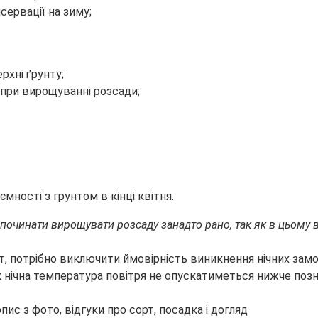
сервації на зиму;
рхні ґрунту;
 при вирощуванні розсади;
ємності з грунтом в кінці квітня.
починати вирощувати розсаду занадто рано, так як в цьому в
нт, потрібно виключити ймовірність виникнення нічних замо
як нічна температура повітря не опускатиметься нижче позн