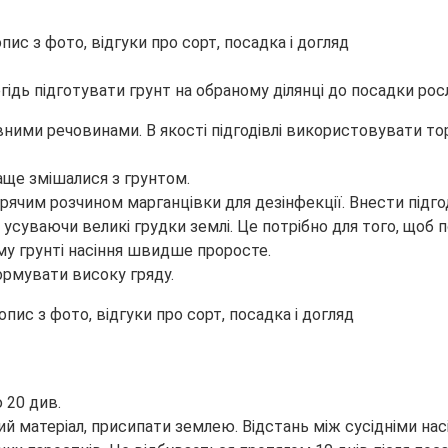
гідь підготувати грунт на обраному ділянці до посадки рос
ними речовинами. В якості підгодівлі використовувати торф
аще змішалися з грунтом.
арячим розчином марганцівки для дезінфекції. Внести підго
 усуваючи великі грудки землі. Це потрібно для того, щоб 
му грунті насіння швидше проросте.
формувати високу гряду.
 20 див.
й матеріал, присипати землею. Відстань між сусідніми нас