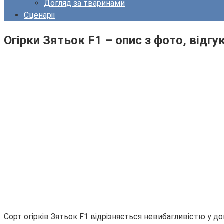
Догляд за тваринами
Сценарії
Огірки Зятьок F1 – опис з фото, відгу
Сорт огірків Зятьок F1 відрізняється невибагливістю у д