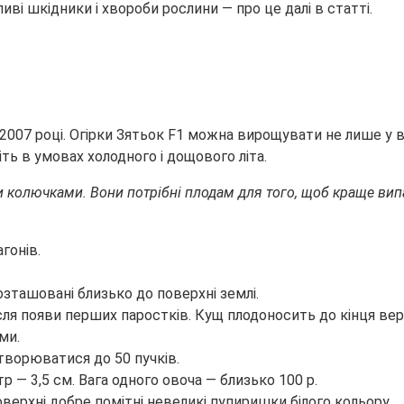
ливі шкідники і хвороби рослини — про це далі в
статті.
007 році. Огірки Зятьок F1 можна вирощувати не лише у в
ть в умовах холодного і дощового літа.
 колючками. Вони потрібні плодам для того, щоб краще випа
гонів.
озташовані близько до поверхні землі.
ісля появи перших паростків. Кущ плодоносить до кінця вер
ми.
творюватися до 50 пучків.
р — 3,5 см. Вага одного овоча — близько 100 р.
верхні добре помітні невеликі пупиришки білого кольору.