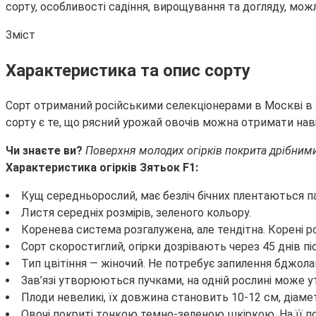
сорту, особливості садіння, вирощування та догляду, мож
Зміст
Характеристика та опис сорту
Сорт отриманий російськими селекціонерами в Москві в 2
сорту є те, що рясний урожай овочів можна отримати наві
Чи знаєте ви?
Поверхня молодих огірків покрита дрібними
Характеристика огірків Зятьок F1:
Кущ середньорослий, має безліч бічних плентаються па
Листя середніх розмірів, зеленого кольору.
Коренева система розгалужена, але тендітна. Корені р
Сорт скоростиглий, огірки дозрівають через 45 днів п
Тип цвітіння — жіночий. Не потребує запилення бджола
Зав’язі утворюються пучками, на одній рослині може у
Плоди невеликі, їх довжина становить 10-12 см, діамет
Овочі покриті тонкою темно-зеленою шкіркою. На її по