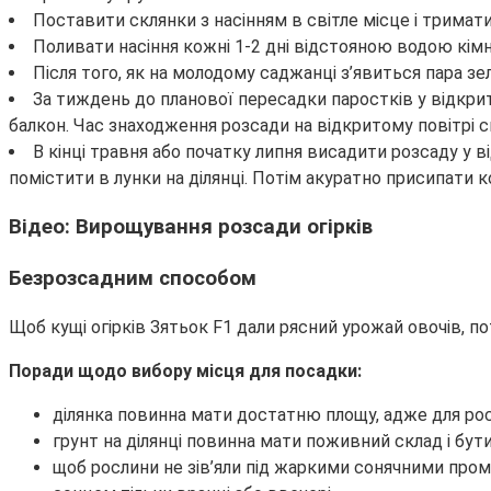
Поставити склянки з насінням в світле місце і тримат
Поливати насіння кожні 1-2 дні відстояною водою кім
Після того, як на молодому саджанці з’явиться пара зе
За тиждень до планової пересадки паростків у відкри
балкон. Час знаходження розсади на відкритому повітрі 
В кінці травня або початку липня висадити розсаду у 
помістити в лунки на ділянці. Потім акуратно присипати 
Відео: Вирощування розсади огірків
Безрозсадним способом
Щоб кущі огірків Зятьок F1 дали рясний урожай овочів, пот
Поради щодо вибору місця для посадки:
ділянка повинна мати достатню площу, адже для рост
грунт на ділянці повинна мати поживний склад і бути
щоб рослини не зів’яли під жаркими сонячними пром