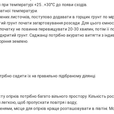
и при температурі +25…+30°С до появи сходів.
натної температури.
лених листочків, поступово додавати в горщик грунт по мір
тий грунт почати загартовування розсади. Для цього ємно
спочатку не повинна перевищувати 20-30 хвилин, потім її 
відкритий грунт. Саджанці потрібно акуратно витягти з інд
коріння землею.
рібно садити їх на правильно підібраному ділянці.
у огірків потрібно багато вільного простору. Кількість ро
 легкою, щоб пропускати повітря і воду;
енями, місце для огірків краще розташовувати в півтіні. 