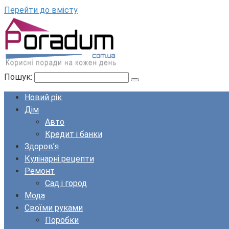
Перейти до вмісту
Пошук:
Новий рік
Дім
Авто
Кредит і банки
Здоров’я
Кулінарні рецепти
Ремонт
Сад і город
Мода
Своїми руками
Поробки