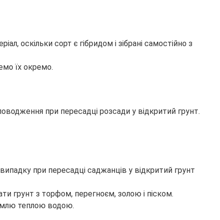
л, оскільки сорт є гібридом і зібрані самостійно з
емо їх окремо.
оводження при пересадці розсади у відкритий грунт.
 випадку при пересадці саджанців у відкритий грунт
ти грунт з торфом, перегноєм, золою і піском.
землю теплою водою.