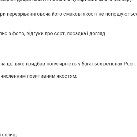
.
и перезріванні овоча його смакові якості не погіршуються
а це, вже придбав популярність у багатьох регіонах Росії.
м численним позитивним якостям:
теплиці;