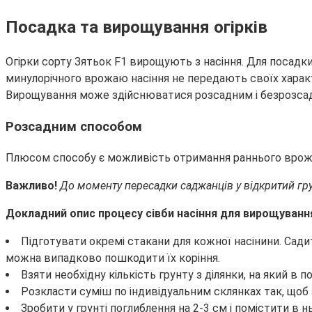
Посадка та вирощування огірків
Огірки сорту Зятьок F1 вирощують з насіння. Для посадки
минулорічного врожаю насіння не передають своїх хара
Вирощування може здійснюватися розсадним і безрозсадн
Розсадним способом
Плюсом способу є можливість отримання раннього врожаю
Важливо!
До моменту пересадки саджанців у відкритий гру
Докладний опис процесу сівби насіння для вирощуванн
Підготувати окремі стакани для кожної насінини. Сади
можна випадково пошкодити їх коріння.
Взяти необхідну кількість грунту з ділянки, на який 
Розкласти суміш по індивідуальним склянках так, щоб
Зробити у грунті поглиблення на 2-3 см і помістити в 