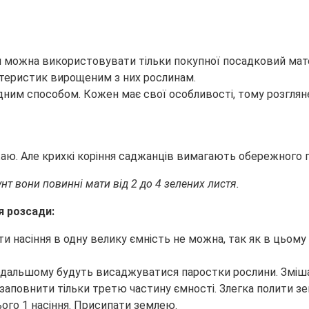
 можна використовувати тільки покупної посадковий матеріа
ктеристик вирощеним з них рослинам.
им способом. Кожен має свої особливості, тому розглян
. Але крихкі коріння саджанців вимагають обережного п
нт вони повинні мати від 2 до 4 зелених листя.
я розсади:
ти насіння в одну велику ємність не можна, так як в цьому
в подальшому будуть висаджуватися паростки рослини. Зміша
 заповнити тільки третю частину ємності. Злегка полити 
нього 1 насіння. Присипати землею.