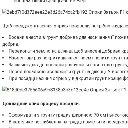
сонцем тільки вранці або ввечері.
Щоб посаджені насіння огірків проросли, потрібно заздале
Восени внести в грунт добрива для насичення її пожив
добрив.
Перекопати землю на ділянці, щоб внесені добрива кр
Навесні ще раз покрити ділянку гноєм і полити грунт г
За кілька днів до посадки розпушити поверхню грунту,
Перед посадкою зволожити грунт на ділянці. У волого
При посадці насіння огірків у відкритий грунт краще 
Докладний опис процесу посадки:
Сформувати з грунту грядку шириною 70 см і висотою
В невелике поглиблення на грядці помістити посадкови