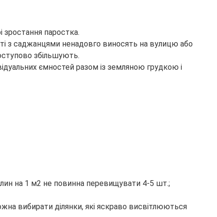
і зростання паростка.
сті з саджанцями ненадовго виносять на вулицю або
поступово збільшують.
ивідуальних ємностей разом із земляною грудкою і
слин на 1 м2 не повинна перевищувати 4-5 шт.;
Можна вибирати ділянки, які яскраво висвітлюються