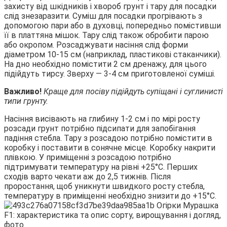
захисту від шкідників і хвороб грунт і тару для посадки
слід знезаразити. Суміш для посадки прогрівають з
допомогою пари або в духовці, попередньо помістивши
її в платтяна мішок. Тару слід також обробити парою
або окропом. Розсаджувати насіння слід форми
діаметром 10-15 см (наприклад, пластикові стаканчики).
На дно необхідно помістити 2 см дренажу, для цього
підійдуть тирсу. Зверху — 3-4 см приготовленої суміші.
Важливо!
Краще для посіву підійдуть супіщані і суглинисті
типи грунту.
Насіння висівають на глибину 1-2 см і по мірі росту
розсади грунт потрібно підсипати для запобігання
падіння стебла. Тару з розсадою потрібно помістити в
коробку і поставити в сонячне місце. Коробку накрити
плівкою. У приміщенні з розсадою потрібно
підтримувати температуру на рівні +25°С. Перших
сходів варто чекати аж до 2,5 тижнів. Після
проростання, щоб уникнути швидкого росту стебла,
температуру в приміщенні необхідно знизити до +15°С.