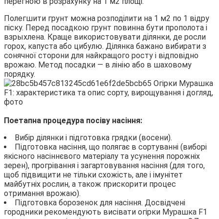
перегною в розрахунку на 1 м2 площі.
Полегшити грунт можна розподілити на 1 м2 по 1 відру
піску. Перед посадкою грунт повинна бути прополота і
взрыхлена. Краще використовувати ділянки, де росли
горох, капуста або цибулю. Ділянка бажано вибирати з
сонячної сторони для найкращого росту і відповідно
врожаю. Метод посадки — в лінію або в шаховому
порядку.
Поетапна процедура посіву насіння:
Вибір ділянки і підготовка грядки (восени).
Підготовка насіння, що полягає в сортуванні (виборі
якісного насіннєвого матеріалу та усунення порожніх
зерен), прогрівання і загартовування насіння (для того,
щоб підвищити не тільки схожість, але і імунітет
майбутніх рослин, а також прискорити процес
отримання врожаю).
Підготовка борозенок для насіння. Досвідчені
городники рекомендують висівати огірки Мурашка F1