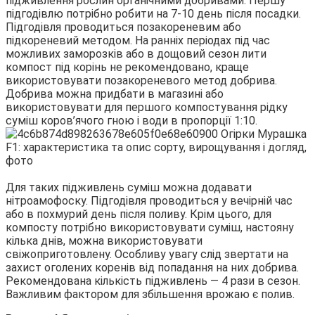
підживлення рослин органічними добривами. Першу
підгодівлю потрібно робити на 7-10 день після посадки.
Підгодівля проводиться позакореневим або
підкореневий методом. На ранніх періодах під час
можливих заморозків або в дощовий сезон лити
компост під корінь не рекомендовано, краще
використовувати позакореневого метод добрива.
Добрива можна придбати в магазині або
використовувати для першого компостування рідку
суміш коров’ячого гною і води в пропорції 1:10.
Для таких підживлень суміш можна додавати
нітроамофоску. Підгодівля проводиться у вечірній час
або в похмурий день після поливу. Крім цього, для
компосту потрібно використовувати суміш, настояну
кілька днів, можна використовувати
свіжоприготовлену. Особливу увагу слід звертати на
захист оголених коренів від попадання на них добрива.
Рекомендована кількість підживлень — 4 рази в сезон.
Важливим фактором для збільшення врожаю є полив.