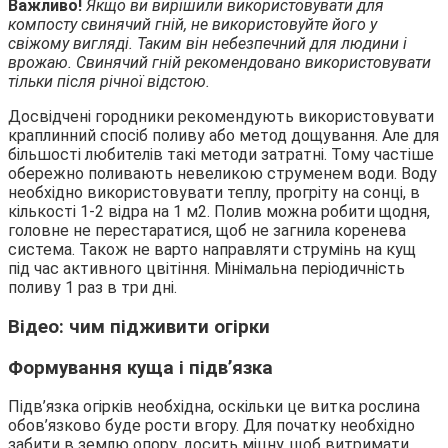
Важливо!
Якщо ви вирішили використовувати для
компосту свинячий гній, не використовуйте його у
свіжому вигляді. Таким він небезпечний для людини і
врожаю. Свинячий гній рекомендовано використовувати
тільки після річної відстою.
Досвідчені городники рекомендують використовувати
краплинний спосіб поливу або метод дощування. Але для
більшості любителів такі методи затратні. Тому частіше
обережно поливають невеликою струменем води. Воду
необхідно використовувати теплу, прогріту на сонці, в
кількості 1-2 відра на 1 м2. Полив можна робити щодня,
головне не перестаратися, щоб не загнила коренева
система. Також не варто направляти струмінь на кущ
під час активного цвітіння. Мінімальна періодичність
поливу 1 раз в три дні.
Відео: чим підживити огірки
Формування куща і підв’язка
Підв’язка огірків необхідна, оскільки це витка рослина
обов’язково буде рости вгору. Для початку необхідно
забити в землю опору, досить міцну, щоб витримати