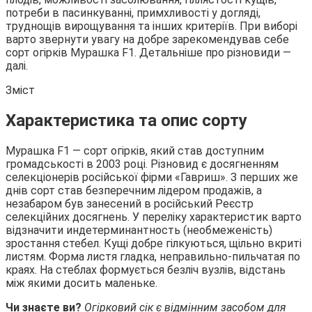
потреби в пасинкуванні, примхливості у догляді,
труднощів вирощування та інших критеріїв. При виборі
варто
звернути увагу на добре зарекомендував себе
сорт огірків Мурашка F1. Детальніше про різновиди —
далі.
Зміст
Характеристика та опис сорту
Мурашка F1 — сорт огірків, який став доступним
громадськості в 2003 році. Різновид є досягненням
селекціонерів російської фірми «Гавриш». З перших же
днів сорт став безперечним лідером продажів, а
незабаром був занесений в російський Реєстр
селекційних досягнень. У переліку характеристик варто
відзначити индетерминантность (необмеженість)
зростання стебел. Кущі добре гілкуються, щільно вкриті
листям. Форма листя гладка, неправильно-пильчатая по
краях. На стеблах формується безліч вузлів, відстань
між якими досить маленьке.
Чи знаєте ви?
Огірковий сік є відмінним засобом для