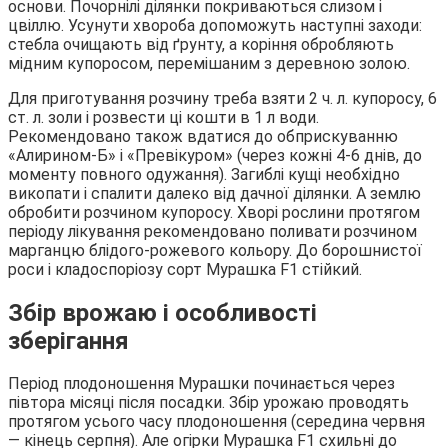
основи. Почорнілі ділянки покриваються слизом і
цвіллю. Усунути хвороба допоможуть наступні заходи:
стебла очищають від ґрунту, а коріння обробляють
мідним купоросом, перемішаним з деревною золою.
Для приготування розчину треба взяти 2 ч. л. купоросу, 6
ст. л. золи і розвести ці кошти в 1 л води.
Рекомендовано також вдатися до обприскуванню
«Алирином-Б» і «Превікуром» (через кожні 4-6 днів, до
моменту повного одужання). Загиблі кущі необхідно
викопати і спалити далеко від дачної ділянки. А землю
обробити розчином купоросу. Хворі рослини протягом
періоду лікування рекомендовано поливати розчином
марганцю блідого-рожевого кольору. До борошнистої
роси і кладоспоріозу сорт Мурашка F1 стійкий.
Збір врожаю і особливості
зберігання
Період плодоношення Мурашки починається через
півтора місяці після посадки. Збір урожаю проводять
протягом усього часу плодоношення (середина червня
— кінець серпня). Але огірки Мурашка F1 схильні до