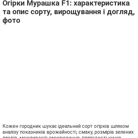
Огірки Мурашка F1: характеристика
та опис сорту, вирощування і догляд,
фото
Кожен городник шукає ідеальний сорт огірків шляхом
аналізу показників врожайності, смаку, розмірів зелених
плодів, можливості засолювання, гіллястості кущів,