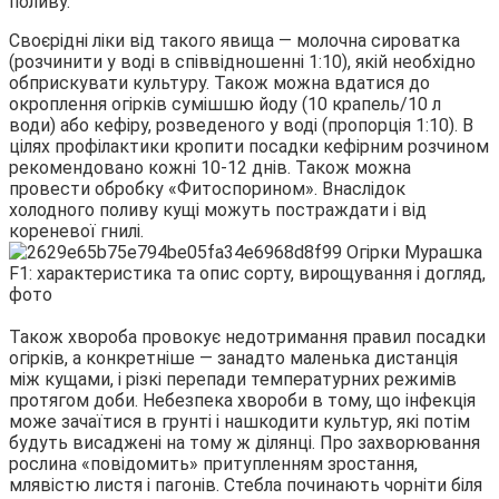
поливу.
Своєрідні ліки від такого явища — молочна сироватка
(розчинити у воді в співвідношенні 1:10), якій необхідно
обприскувати культуру. Також можна вдатися до
окроплення огірків сумішшю йоду (10 крапель/10 л
води) або кефіру, розведеного у воді (пропорція 1:10). В
цілях профілактики кропити посадки кефірним розчином
рекомендовано кожні 10-12 днів. Також можна
провести обробку «Фитоспорином». Внаслідок
холодного поливу кущі можуть постраждати і від
кореневої гнилі.
Також хвороба провокує недотримання правил посадки
огірків, а конкретніше — занадто маленька дистанція
між кущами, і різкі перепади температурних режимів
протягом доби. Небезпека хвороби в тому, що інфекція
може зачаїтися в грунті і нашкодити культур, які потім
будуть висаджені на тому ж ділянці. Про захворювання
рослина «повідомить» притупленням зростання,
млявістю листя і пагонів. Стебла починають чорніти біля