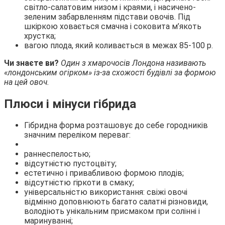
світло-салатовим низом і краями, і насичено-
зеленим забарвленням підстави овочів. Під
шкіркою ховається смачна і соковита м’якоть
хрустка;
вагою плода, який коливається в межах 85-100 р.
Чи знаєте ви?
Один з хмарочосів Лондона називають
«лондонським огірком» із-за схожості будівлі за формою
на цей овоч
.
Плюси і мінуси гібрида
Гібридна форма розташовує до себе городників
значним переліком переваг:
раннеспелостью;
відсутністю пустоцвіту;
естетично і привабливою формою плодів;
відсутністю гіркоти в смаку;
універсальністю використання: свіжі овочі
відмінно доповнюють багато салатні різновиди,
володіють унікальним присмаком при солінні і
маринуванні;