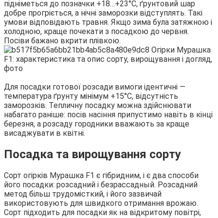
підніметься до позначки +18…+23°С, ґрунтовий шар
добре прогріється, а нічні заморозки відступлять. Такі
умови відповідають травня. Якщо зима була затяжною і
холодною, краще почекати з посадкою до червня.
Посіви бажано вкрити плівкою.
Для посадки готової розсади вимоги ідентичні —
температура ґрунту мінімум +15°С, відсутність
заморозків. Тепличну посадку можна здійснювати
набагато раніше: посів насіння припустимо навіть в кінці
березня, а розсаду городники вважають за краще
висаджувати в квітні.
Посадка та вирощування сорту
Сорт огірків Мурашка F1 є гібридним, і є два способи
його посадки: розсадний і безрассадный. Розсадний
метод більш трудомісткий, і його зазвичай
використовують для швидкого отримання врожаю.
Сорт підходить для посадки як на відкритому повітрі,