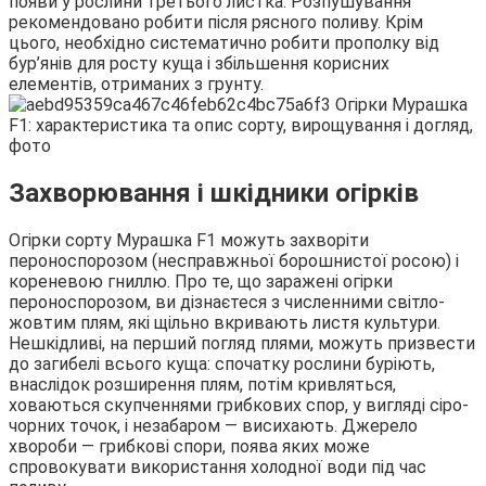
появи у рослини третього листка. Розпушування
рекомендовано робити після рясного поливу. Крім
цього, необхідно систематично робити прополку від
бур’янів для росту куща і збільшення корисних
елементів, отриманих з грунту.
Захворювання і шкідники огірків
Огірки сорту Мурашка F1 можуть захворіти
пероноспорозом (несправжньої борошнистої росою) і
кореневою гниллю. Про те, що заражені огірки
пероноспорозом, ви дізнаєтеся з численними світло-
жовтим плям, які щільно вкривають листя культури.
Нешкідливі, на перший погляд плями, можуть призвести
до загибелі всього куща: спочатку рослини буріють,
внаслідок розширення плям, потім кривляться,
ховаються скупченнями грибкових спор, у вигляді сіро-
чорних точок, і незабаром — висихають. Джерело
хвороби — грибкові спори, поява яких може
спровокувати використання холодної води під час