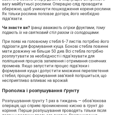
вагу майбутньої рослини. Операцію слід проводити
обережно, щоб уникнути пошкодження кореня рослини.
Як тільки рослина поповзе догори, його необхідно
підв’язати.
Чи знаєте ви?
Іранці вважають огірки фруктами, тому
подають їх на святковий стіл разом із солодощами.
При появі на головному стеблі 6-7 листів потрібно його
підрізати для формування куща. Бокові стебла повинні
мати довжину не більше 50 див Всі стебла потрібно
розплутувати за необхідності і підв’язувати для
поліпшення процесів запилення і отримання сонячних
променів. Якщо запустити процес підв’язки і
формування куща і допустити множинні переплетення
стебел, процес формування зав’язей погіршиться, що
несприятливо впливає на врожай.
Прополка і розпушування ґрунту
Розпушування грунту 1 раз в тиждень — обов’язкова
операція, що сприяє проникненню кисню в грунт до
коріння. Перше розпушування проводять тільки після