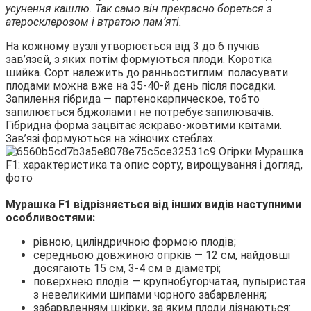
усунення кашлю. Так само він прекрасно бореться з
атеросклерозом і втратою пам’яті.
На кожному вузлі утворюється від 3 до 6 пучків
зав’язей, з яких потім формуються плоди. Коротка
шийка. Сорт належить до ранньостиглим: поласувати
плодами можна вже на 35-40-й день після посадки.
Запилення гібрида — партенокарпическое, тобто
запилюється бджолами і не потребує запилювачів.
Гібридна форма зацвітає яскраво-жовтими квітами.
Зав’язі формуються на жіночих стеблах.
Мурашка F1 відрізняється від інших видів наступними
особливостями:
рівною, циліндричною формою плодів;
середньою довжиною огірків — 12 см, найдовші
досягають 15 см, 3-4 см в діаметрі;
поверхнею плодів — крупнобугорчатая, пупыристая
з невеликими шипами чорного забарвлення;
забарвленням шкірки, за яким плоди дізнаються: