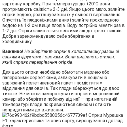
картонну коробку. При температурі до +20°С вони
протримають свіжість 2-3 дні. Якщо цього мало, залийте
огірки водою, розташувавши їх у ємності вертикально.
Опустіть їх плодоніжками вниз і залийте прохолодною
водою на 1-2 см вище плодів. Воду потрібно міняти раз в
1-2 дні. Огірки залишаться свіжими аж до трьох тижнів.
Добре зарекомендувало себе зберігання в
холодильнику.
Важливо!
Не зберігайте огірки в холодильнику разом зі
свіжими фруктами і овочами. Вони виділяють етилен,
який сприяє перезрівання огірків.
Для цього огірки необхідно обмотати марлею або
паперовими серветками, запакувати в нещільно
зав’язаний поліетиленовий пакет і помістити у
відділення для овочів. Так плоди збережуться до двох
тижнів. Не можна заморожувати огірки в морозильній
камері або зберігати поблизу від неї — при негативній
температурі плоди покриваються слизом і стають
непридатними до вживання.