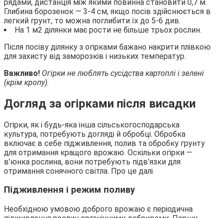
рядами, дистанція між якими повинна становити 0,7 м.
Глибина борозенок — 3-4 см, якщо посів здійснюється в
легкий грунт, то можна поглибити їх до 5-6 див.
На 1 м2 ділянки має рости не більше трьох рослин.
Після посіву ділянку з огірками бажано накрити плівкою
для захисту від заморозків і низьких температур.
Важливо!
Огірки не люблять сусідства картоплі і зелені
(крім кропу).
Догляд за огірками після висадки
Огірки, як і будь-яка інша сільськогосподарська
культура, потребують догляді й обробці. Обробка
включає в себе підживлення, полив та обробку грунту
для отримання кращого врожаю. Оскільки огірки —
в’юнка рослина, вони потребують підв’язки для
отримання сонячного світла. Про це далі.
Підживлення і режим поливу
Необхідною умовою доброго врожаю є періодична