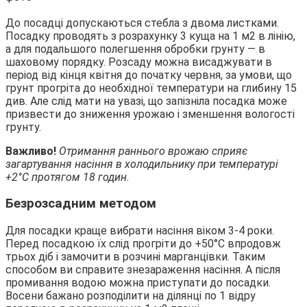
До посадці допускаються стебла з двома листками.
Посадку проводять з розрахунку 3 куща на 1 м2 в лінію,
а для подальшого полегшення обробки грунту — в
шаховому порядку. Розсаду можна висаджувати в
період від кінця квітня до початку червня, за умови, що
грунт прогріта до необхідної температури на глибину 15
див. Але слід мати на увазі, що запізніла посадка може
призвести до зниження урожаю і зменшення вологості
грунту.
Важливо!
Отримання раннього врожаю сприяє
загартування насіння в холодильнику при температурі
+2°С протягом 18 годин.
Безрозсадним методом
Для посадки краще вибрати насіння віком 3-4 роки.
Перед посадкою їх слід прогріти до +50°С впродовж
трьох діб і замочити в розчині марганцівки. Таким
способом ви справите знезараження насіння. А після
промивання водою можна приступати до посадки.
Восени бажано розподілити на ділянці по 1 відру