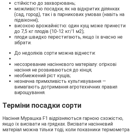
стійкістю до захворювань;
можливістю посадки, як на відкритих ділянках
(сад, город), так і в парникових умовах (навіть на
підвіконні);
високою врожайністю: один кущ може принести
до 7,5 кг плодів (10-12 кг/1 м2);
плоди швидко перестигають, якщо їх вчасно не
зібрати.
До недоліків сорти можна віднести:
несозревание насіннєвого матеріалу: огіркові
насіння не розвиваються до кінця;
необмежений ріст кущів;
незначна примхливість культивування —
вимагають дотримання агротехнічних правил
вирощування.
Терміни посадки сорти
Насіння Мурашка F1 відрізняються гарною схожістю,
якщо їх висівати на грядках. Висівати насіннєвий
матеріал можна тільки тоді, коли показники термометра