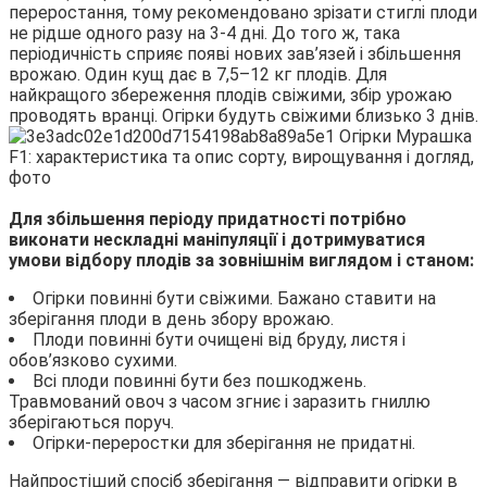
переростання, тому рекомендовано зрізати стиглі плоди
не рідше одного разу на 3-4 дні. До того ж, така
періодичність сприяє появі нових зав’язей і збільшення
врожаю. Один кущ дає в 7,5–12 кг плодів. Для
найкращого збереження плодів свіжими, збір урожаю
проводять вранці. Огірки будуть свіжими близько 3 днів.
Для збільшення періоду придатності потрібно
виконати нескладні маніпуляції і дотримуватися
умови відбору плодів за зовнішнім виглядом і станом:
Огірки повинні бути свіжими. Бажано ставити на
зберігання плоди в день збору врожаю.
Плоди повинні бути очищені від бруду, листя і
обов’язково сухими.
Всі плоди повинні бути без пошкоджень.
Травмований овоч з часом згниє і заразить гниллю
зберігаються поруч.
Огірки-переростки для зберігання не придатні.
Найпростіший спосіб зберігання — відправити огірки в