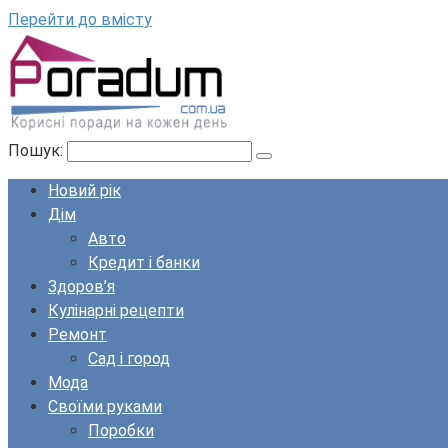
Перейти до вмісту
Пошук:
Новий рік
Дім
Авто
Кредит і банки
Здоров’я
Кулінарні рецепти
Ремонт
Сад і город
Мода
Своїми руками
Поробки