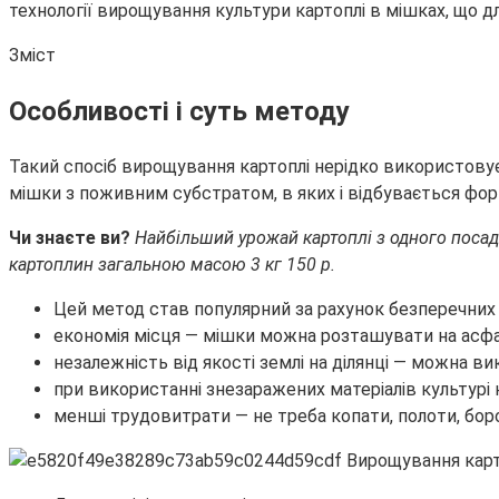
технології вирощування культури картоплі в мішках, що д
Зміст
Особливості і суть методу
Такий спосіб вирощування картоплі нерідко використовує
мішки з поживним субстратом, в яких і відбувається ф
Чи знаєте ви?
Найбільший урожай картоплі з одного посадк
картоплин загальною масою 3 кг 150 р.
Цей метод став популярний за рахунок безперечних 
економія місця — мішки можна розташувати на асфальт
незалежність від якості землі на ділянці — можна в
при використанні знезаражених матеріалів культурі
менші трудовитрати — не треба копати, полоти, бор