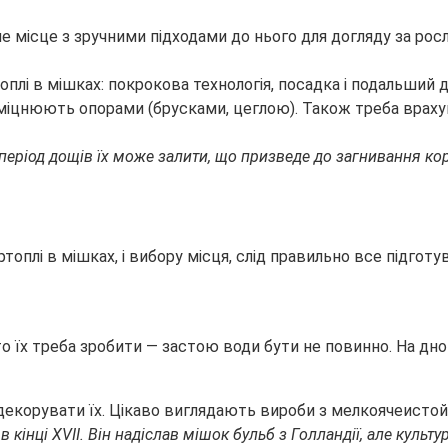
е місце з зручними підходами до нього для догляду за рос
міцнюють опорами (брусками, цеглою). Також треба врахув
 період дощів їх може залити, що призведе до загнивання ко
оплі в мішках, і вибору місця, слід правильно все підготув
то їх треба зробити — застою води бути не повинно. На д
екорувати їх. Цікаво виглядають вироби з мелкоячеистой с
в кінці XVII. Він надіслав мішок бульб з Голландії, але культу