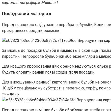
картопляних реформ Миколи I.
Посадковий матеріал
Перед посадкою слід уважно перебрати бульби. Вони пови
примірниках середніх розмірів.
За місяць до посадки бульби виймають із сховища і поміщ
паростки. Непроросле бульбочки або екземпляри з малою
Для кращого проростання вічок рекомендуються кілька ра
будуть сприяти ранній появі сходів після посадки.
Для вирощування ранньої картоплі великі бульби не реко
10 діб у спеціальному субстраті з перегною, торфу, ко
тиждень.
Перед посадкою в мішки бульби обов’язково треба протрав