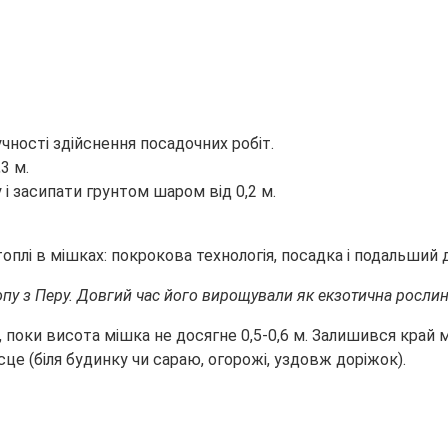
чності здійснення посадочних робіт.
3 м.
і засипати грунтом шаром від 0,2 м.
ропу з Перу. Довгий час його вирощували як екзотична рослин
, поки висота мішка не досягне 0,5-0,6 м. Залишився край 
це (біля будинку чи сараю, огорожі, уздовж доріжок).