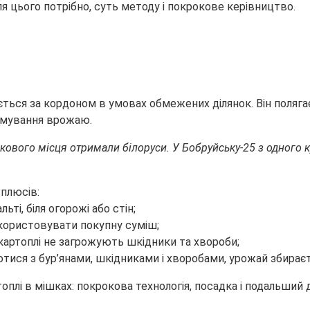
ля цього потрібно, суть методу і покрокове
керівництво.
ться за кордоном в умовах обмежених ділянок. Він полягає
ормування врожаю.
ового місця отримали білоруси. У Бобруйську-25 з одного к
плюсів:
і, біля огорожі або стін;
икористовувати покупну суміш;
 картоплі не загрожують шкідники та хвороби;
отися з бур’янами, шкідниками і хворобами, урожай збира