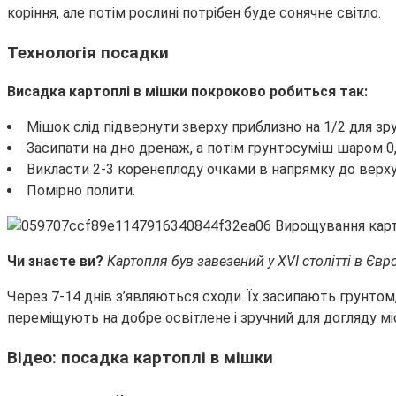
коріння, але потім рослині потрібен буде сонячне світло.
Технологія посадки
Висадка картоплі в мішки покроково робиться так:
Мішок слід підвернути зверху приблизно на 1/2 для зру
Засипати на дно дренаж, а потім грунтосуміш шаром 0,
Викласти 2-3 коренеплоду очками в напрямку до верху 
Помірно полити.
Чи знаєте ви?
Картопля був завезений у XVI столітті в Єв
Через 7-14 днів з’являються сходи. Їх засипають грунтом
переміщують на добре освітлене і зручний для догляду міс
Відео: посадка картоплі в мішки