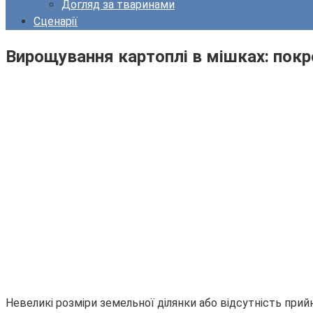
Догляд за тваринами
Сценарії
Вирощування картоплі в мішках: покр
Невеликі розміри земельної ділянки або відсутність при