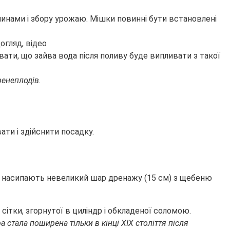
линами і збору урожаю. Мішки повинні бути встановлені
ати, що зайва вода після поливу буде випливати з такої
ренеплодів.
ати і здійснити посадку.
но насипають невеликий шар дренажу (15 см) з щебеню
ітки, згорнутої в циліндр і обкладеної соломою.
ра стала поширена тільки в кінці XIX століття після