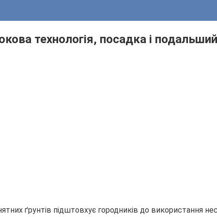
окова технологія, посадка і подальший
йнятних ґрунтів підштовхує городників до використання н