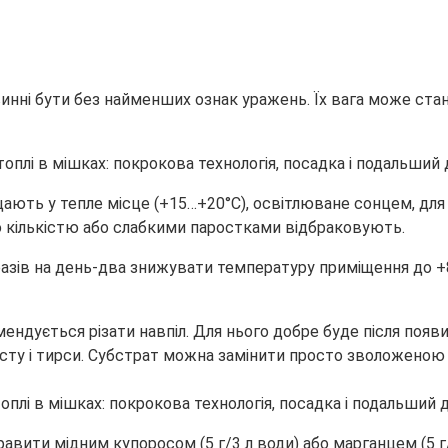
нні бути без найменших ознак уражень. Їх вага може стан
ають у тепле місце (+15…+20°С), освітлюване сонцем, для 
 кількістю або слабкими паростками відбраковують.
зів на день-два знижувати температуру приміщення до +8°
мендується різати навпіл. Для нього добре буде після по
мпосту і тирси. Субстрат можна замінити просто зволоже
ити мідним купоросом (5 г/3 л води) або марганцем (5 г/5