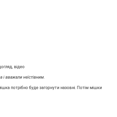
а і вважали неїстівним.
мішка потрібно буде загорнути назовні. Потім мішки