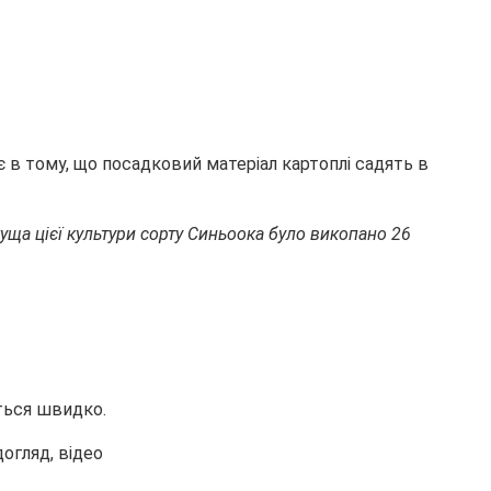
 в тому, що посадковий матеріал картоплі садять в
уща цієї культури сорту Синьоока було викопано 26
ється швидко.