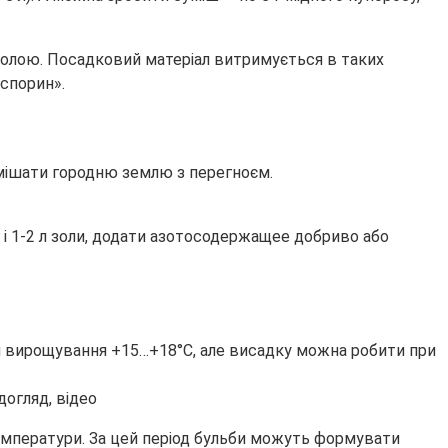
 золою. Посадковий матеріал витримується в таких
спорин».
змішати городню землю з перегноєм.
у і 1-2 л золи, додати азотосодержащее добриво або
ля вирощування +15…+18°С, але висадку можна робити при
температури. За цей період бульби можуть формувати