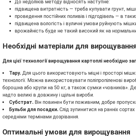
До недоліків методу відносять наступне:
підвищена витратність — треба купувати грунт, міш
проведення постійних поливів і підгодівель — в так
підвищена вологість і вуличні умови руйнують мішк
врожайність буде не такий високий як на нормальни
Необхідні матеріали для вирощуванн
Для цієї технології вирощування картоплі необхідно за
Тару.
Для цього використовують міцні і просторі мішк
технології. Можна використовувати поліпропіленові вироби
борошна або крупи на 50 кг, а також сумки «човників». 
надто великі в довжину і щільні вироби.
Субстрат.
Він повинен бути поживним, добре пропуска
Бульби для посадки.
Слід зупинитися на ранніх сорт
середніми термінами дозрівання.
Оптимальні умови для вирощування