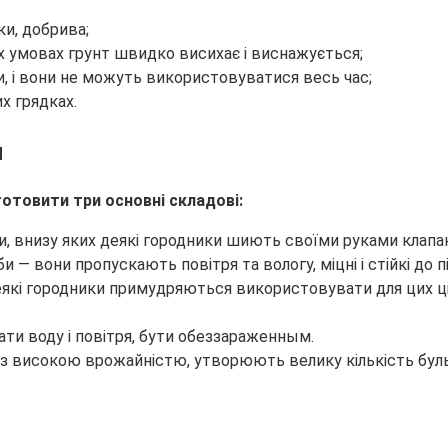
ки, добрива;
их умовах грунт швидко висихає і виснажується;
и, і вони не можуть використовуватися весь час;
х грядках.
я
готовити три основні складові:
и, внизу яких деякі городники шиють своїми руками клапан
 — вони пропускають повітря та вологу, міцні і стійкі до п
Деякі городники примудряються використовувати для цих ц
ти воду і повітря, бути обеззараженным.
ах з високою врожайністю, утворюють велику кількість бу