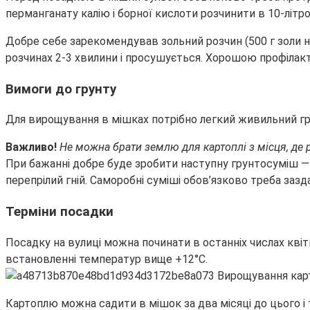
перманганату калію і борної кислоти розчинити в 10-літро
Добре себе зарекомендував зольний розчин (500 г золи 
розчинах 2-3 хвилини і просушується. Хорошою профілак
Вимоги до грунту
Для вирощування в мішках потрібно легкий живильний гр
Важливо!
Не можна брати землю для картоплі з місця, де 
При бажанні добре буде зробити наступну грунтосуміш — п
перепрілий гній. Саморобні суміші обов’язково треба зазд
Терміни посадки
Посадку на вулиці можна починати в останніх числах кв
встановленні температур вище +12°С.
Картоплю можна садити в мішок за два місяці до цього і