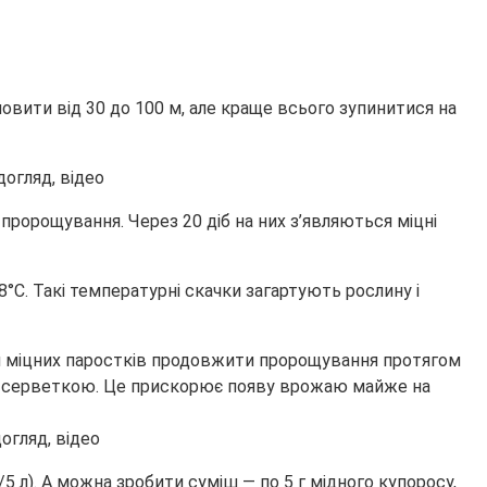
овити від 30 до 100 м, але краще всього зупинитися на
пророщування. Через 20 діб на них з’являються міцні
С. Такі температурні скачки загартують рослину і
яви міцних паростків продовжити пророщування протягом
ною серветкою. Це прискорює появу врожаю майже на
 л). А можна зробити суміш — по 5 г мідного купоросу,