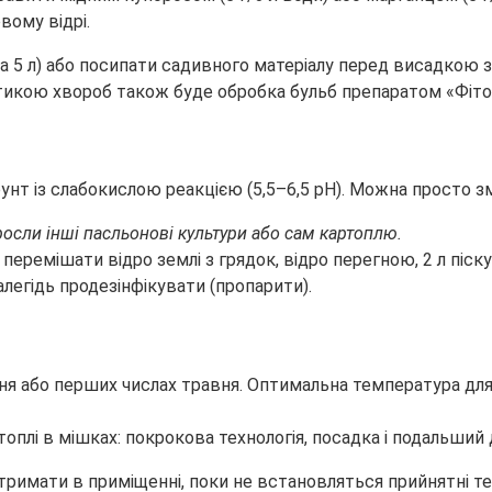
вому відрі.
на 5 л) або посипати садивного матеріалу перед висадкою
тикою хвороб також буде обробка бульб препаратом «Фіто
унт із слабокислою реакцією (5,5–6,5 pH). Можна просто 
росли інші пасльонові культури або сам картоплю.
еремішати відро землі з грядок, відро перегною, 2 л піск
алегідь продезінфікувати (пропарити).
ітня або перших числах травня. Оптимальна температура д
 тримати в приміщенні, поки не встановляться прийнятні 