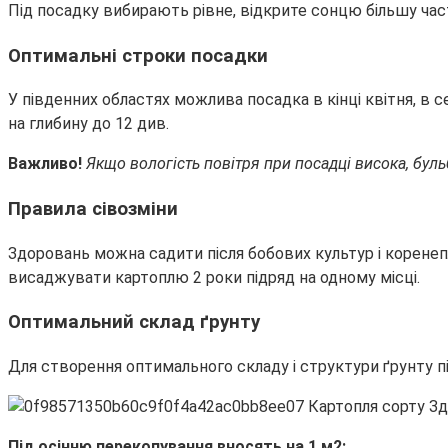
Під посадку вибирають рівне, відкрите сонцю більшу част
Оптимальні строки посадки
У південних областях можлива посадка в кінці квітня, в с
на глибину до 12 див.
Важливо!
Якщо вологість повітря при посадці висока, бульб
Правила сівозміни
Здоровань можна садити після бобових культур і коренепл
висаджувати картоплю 2 роки підряд на одному місці.
Оптимальний склад ґрунту
Для створення оптимального складу і структури ґрунту пі
Під осінню перекопування вносять на 1 м2: