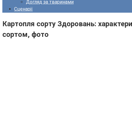
Догляд за тваринами
Сценарії
Картопля сорту Здоровань: характерис
сортом, фото