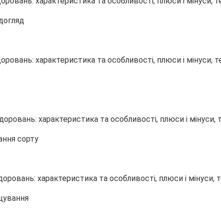
 догляд
ання сорту
ощування