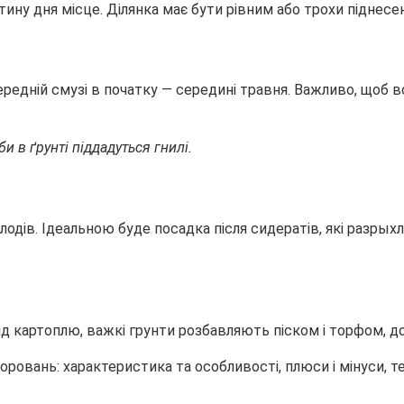
ину дня місце. Ділянка має бути рівним або трохи піднесе
ередній смузі в початку — середині травня. Важливо, щоб во
и в ґрунті піддадуться гнилі.
одів. Ідеальною буде посадка після сидератів, які разрыхл
д картоплю, важкі грунти розбавляють піском і торфом, до