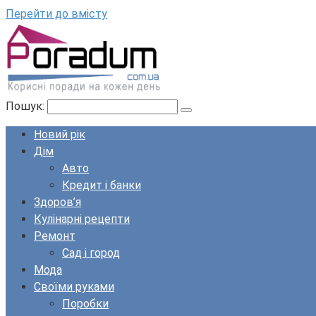
Перейти до вмісту
Пошук:
Новий рік
Дім
Авто
Кредит і банки
Здоров’я
Кулінарні рецепти
Ремонт
Сад і город
Мода
Своїми руками
Поробки