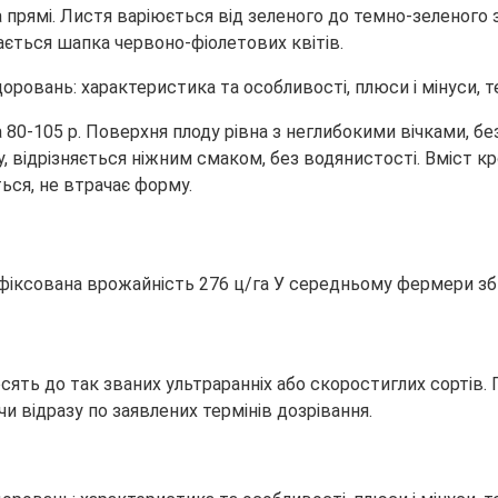
 прямі. Листя варіюється від зеленого до темно-зеленого 
вається шапка червоно-фіолетових квітів.
 80-105 р. Поверхня плоду рівна з неглибокими вічками, бе
 відрізняється ніжним смаком, без водянистості. Вміст кр
ться, не втрачає форму.
афіксована врожайність 276 ц/га У середньому фермери зб
сять до так званих ультраранніх або скоростиглих сортів. 
и відразу по заявлених термінів дозрівання.