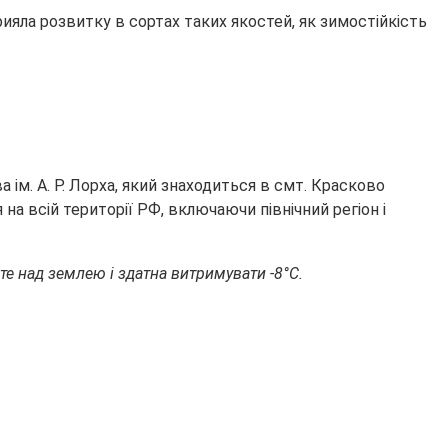
ияла розвитку в сортах таких якостей, як зимостійкість
ім. А. Р. Лорха, який знаходиться в смт. Красково
а всій території РФ, включаючи північний регіон і
сте над землею і здатна витримувати -8°С.