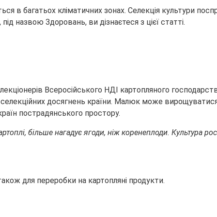
ся в багатьох кліматичних зонах. Селекція культури поспр
, під назвою Здоровань, ви дізнаєтеся з цієї
статті.
екціонерів Всеросійського НДІ картопляного господарства 
 селекційних досягнень країни. Малюк може вирощуватися н
країн пострадянського простору.
артоплі, більше нагадує ягоди, ніж коренеплоди. Культура ро
акож для переробки на картопляні продукти.