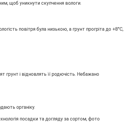
ним, щоб уникнути скупчення вологи.
логість повітря була низькою, а грунт прогріта до +8°С,
ят грунт і відновлять її родючість. Небажано
дають органіку.