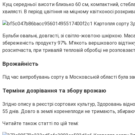
Кущ середньої висоти близько 60 см, компактний, стебла
хвилясті. В період цвітіння на міцному квітконосі розкри
Бульби овальні, довгасті, зі світло-жовтою шкіркою. Маса
збереженість продукту 97%. М’якоть вершкового відтінку,
розсипчаста, при тривалій тепловій обробці не розповзає
Врожайність
Під час випробувань сорту в Московській області була з
Терміни дозрівання та збору врожаю
Згідно опису в реєстрі сортових культур, Здоровань відно
55 днів. Довго в землі коренеплоди не тримають, збираюч
Читайте також статті по цій темі: