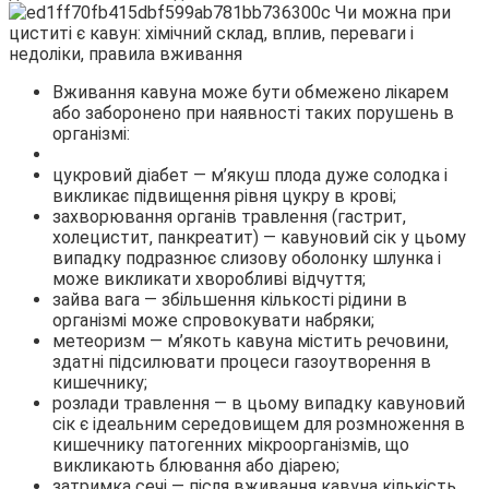
Вживання кавуна може бути обмежено лікарем
або заборонено при наявності таких порушень в
організмі:
цукровий діабет — м’якуш плода дуже солодка і
викликає підвищення рівня цукру в крові;
захворювання органів травлення (гастрит,
холецистит, панкреатит) — кавуновий сік у цьому
випадку подразнює слизову оболонку шлунка і
може викликати хворобливі відчуття;
зайва вага — збільшення кількості рідини в
організмі може спровокувати набряки;
метеоризм — м’якоть кавуна містить речовини,
здатні підсилювати процеси газоутворення в
кишечнику;
розлади травлення — в цьому випадку кавуновий
сік є ідеальним середовищем для розмноження в
кишечнику патогенних мікроорганізмів, що
викликають блювання або діарею;
затримка сечі — після вживання кавуна кількість