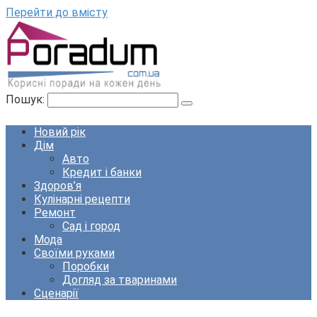
Перейти до вмісту
Пошук:
Новий рік
Дім
Авто
Кредит і банки
Здоров’я
Кулінарні рецепти
Ремонт
Сад і город
Мода
Своїми руками
Поробки
Догляд за тваринами
Сценарії