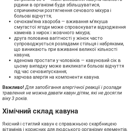
рідини в організмі буде збільшуватися,
спричиняючи розтягнення сечового міхура і
больові відчуття;
сечокам’яна хвороба — вживання м’якуша
смугастої ягоди може спровокувати відходження
каменів з нирок і жовчного міхура;
друга половина вагітності у жінок часто
супроводжується розладами стільця і набряками,
що виникають при вживанні великої кількості
кавуна;
аденома простати у чоловіків — кавуновий сік в
цьому випадку може викликати больові відчуття
під час сечовипускання;
харчова алергія на компоненти кавуна.
Важливо!
Для запобігання алергічної реакції і розлади
травлення не можна давати кавун дітям, які не досягли
віку 3 років.
Хімічний склад кавуна
Якісний і стиглий кавун є справжньою скарбницею
вітамінів і корисних для людського організму елементів.