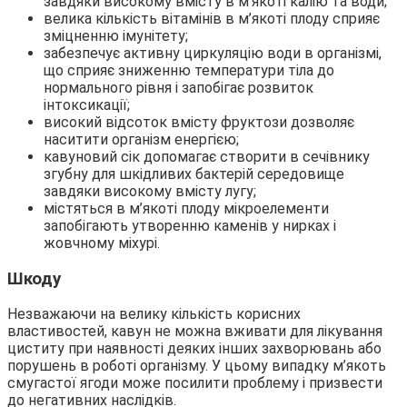
завдяки високому вмісту в м’якоті калію та води;
велика кількість вітамінів в м’якоті плоду сприяє
зміцненню імунітету;
забезпечує активну циркуляцію води в організмі,
що сприяє зниженню температури тіла до
нормального рівня і запобігає розвиток
інтоксикації;
високий відсоток вмісту фруктози дозволяє
наситити організм енергією;
кавуновий сік допомагає створити в сечівнику
згубну для шкідливих бактерій середовище
завдяки високому вмісту лугу;
містяться в м’якоті плоду мікроелементи
запобігають утворенню каменів у нирках і
жовчному міхурі.
Шкоду
Незважаючи на велику кількість корисних
властивостей, кавун не можна вживати для лікування
циститу при наявності деяких інших захворювань або
порушень в роботі організму. У цьому випадку м’якоть
смугастої ягоди може посилити проблему і призвести
до негативних наслідків.