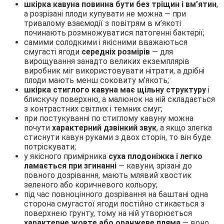
шкірка кавуна повинна бути без тріщин і вм’ятин
,
а розрізані плоди купувати не можна — при
тривалому взаємодії з повітрям в м’якоті
починають розмножуватися патогенні бактерії;
самими солодкими і якісними вважаються
смугасті ягоди
середніх розмірів
— для
вирощування занадто великих екземплярів
виробник міг використовувати нітрати, а дрібні
плоди мають менш соковиту м’якоть;
шкірка стиглого кавуна має щільну структуру
і
блискучу поверхню, а малюнок на ній складається
з контрастних світлих і темних смуг;
при постукуванні по стиглому кавуну можна
почути
характерний дзвінкий звук
, а якщо злегка
стиснути кавун руками з двох сторін, то він буде
потріскувати;
у якісного примірника
суха плодоніжка і легко
ламається при згинанні
— кавуни, зрізані до
повного дозрівання, мають млявий хвостик
зеленого або коричневого кольору;
під час повноцінного дозрівання на баштані одна
сторона смугастої ягоди постійно стикається з
поверхнею грунту, тому на ній утворюється
характерне жовте або оранжеве пляма
— воно