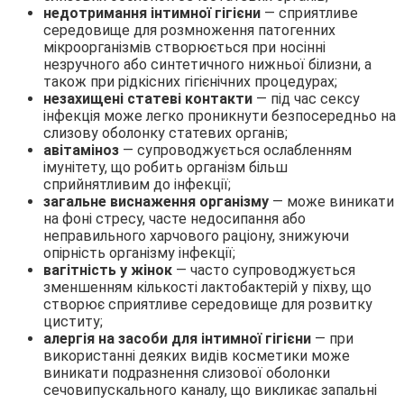
недотримання інтимної гігієни
— сприятливе
середовище для розмноження патогенних
мікроорганізмів створюється при носінні
незручного або синтетичного нижньої білизни, а
також при рідкісних гігієнічних процедурах;
незахищені статеві контакти
— під час сексу
інфекція може легко проникнути безпосередньо на
слизову оболонку статевих органів;
авітаміноз
— супроводжується ослабленням
імунітету, що робить організм більш
сприйнятливим до інфекції;
загальне виснаження організму
— може виникати
на фоні стресу, часте недосипання або
неправильного харчового раціону, знижуючи
опірність організму інфекції;
вагітність у жінок
— часто супроводжується
зменшенням кількості лактобактерій у піхву, що
створює сприятливе середовище для розвитку
циститу;
алергія на засоби для інтимної гігієни
— при
використанні деяких видів косметики може
виникати подразнення слизової оболонки
сечовипускального каналу, що викликає запальні