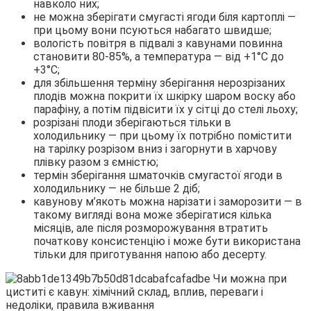
навколо них;
не можна зберігати смугасті ягоди біля картоплі —
при цьому вони псуються набагато швидше;
вологість повітря в підвалі з кавунами повинна
становити 80-85%, а температура — від +1°С до
+3°С;
для збільшення терміну зберігання нерозрізаних
плодів можна покрити їх шкірку шаром воску або
парафіну, а потім підвісити їх у сітці до стелі льоху;
розрізані плоди зберігаються тільки в
холодильнику — при цьому їх потрібно помістити
на тарілку розрізом вниз і загорнути в харчову
плівку разом з ємністю;
термін зберігання шматочків смугастої ягоди в
холодильнику — не більше 2 діб;
кавунову м’якоть можна нарізати і заморозити — в
такому вигляді вона може зберігатися кілька
місяців, але після розморожування втратить
початкову консистенцію і може бути використана
тільки для приготування напою або десерту.