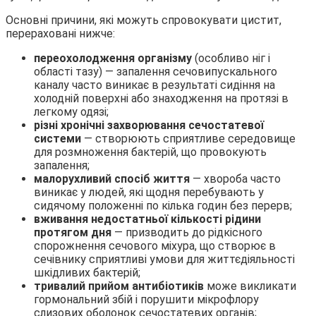
Основні причини, які можуть спровокувати цистит,
перераховані нижче:
переохолодження організму
(особливо ніг і
області тазу) — запалення сечовипускального
каналу часто виникає в результаті сидіння на
холодній поверхні або знаходження на протязі в
легкому одязі;
різні хронічні захворювання сечостатевої
системи
— створюють сприятливе середовище
для розмноження бактерій, що провокують
запалення;
малорухливий спосіб життя
— хвороба часто
виникає у людей, які щодня перебувають у
сидячому положенні по кілька годин без перерв;
вживання недостатньої кількості рідини
протягом дня
— призводить до рідкісного
спорожнення сечового міхура, що створює в
сечівнику сприятливі умови для життєдіяльності
шкідливих бактерій;
тривалий прийом антибіотиків
може викликати
гормональний збій і порушити мікрофлору
слизових оболонок сечостатевих органів;