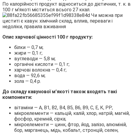
По калорійності продукт відноситься до дієтичних, т. к. в
100 г м’якоті міститься всього 27 ккал.
Опис харчової цінності 100 г продукту:
білки — 0,7 м;
жири — 0,1 г;
вуглеводи — 5,8 м;
органічні кислоти — 0,1 г;
харчові волокна — 0,4 г;
вода — 92,6 м;
зола — 0,4 р.
До складу кавунової м’якоті також входять такі
компоненти:
вітаміни — А, В1, В2, В4, В5, В6, В9, С, Е, К, РР;
мікроелементи — кальцій, калій, хлор, натрій, магній,
фосфор, кремній, сірка;
мікроелементи — цинк, фтор, йод, залізо, алюміній,
бор, марганець, мідь, кобальт, стронцій, селен,