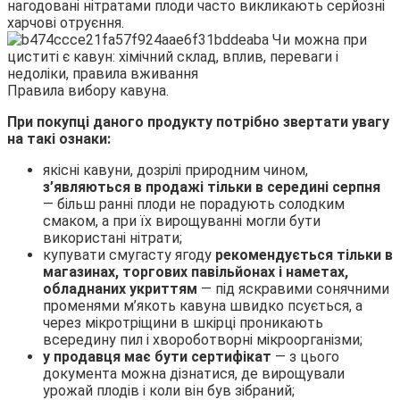
нагодовані нітратами плоди часто викликають серйозні
харчові отруєння.
Правила вибору кавуна.
При покупці даного продукту потрібно звертати увагу
на такі ознаки:
якісні кавуни, дозрілі природним чином,
з’являються в продажі тільки в середині серпня
— більш ранні плоди не порадують солодким
смаком, а при їх вирощуванні могли бути
використані нітрати;
купувати смугасту ягоду
рекомендується тільки в
магазинах, торгових павільйонах і наметах,
обладнаних укриттям
— під яскравими сонячними
променями м’якоть кавуна швидко псується, а
через мікротріщини в шкірці проникають
всередину пил і хвороботворні мікроорганізми;
у продавця має бути сертифікат
— з цього
документа можна дізнатися, де вирощували
урожай плодів і коли він був зібраний;