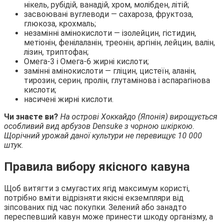
нікель, рубідій, ванадій, хром, молібден, літій;
засвоювані вуглеводи — сахароза, фруктоза,
глюкоза, крохмаль;
незамінні амінокислоти — ізолейцин, гістидин,
метіонін, фенілаланін, треонін, аргінін, лейцин, валін,
лізин, триптофан;
Омега-3 і Омега-6 жирні кислоти;
замінні амінокислоти — гліцин, цистеїн, аланін,
тирозин, серин, пролін, глутамінова і аспарагінова
кислоти;
насичені жирні кислоти.
Чи знаєте ви?
На острові Хоккайдо (Японія) вирощується
особливий вид арбузов Densuke з чорною шкіркою.
Щорічний урожай даної культури не перевищує 10 000
штук.
Правила вибору якісного кавуна
Щоб витягти з смугастих ягід максимум користі,
потрібно вміти відрізняти якісні екземпляри від
зіпсованих під час покупки. Зелений або занадто
переспевший кавун може принести шкоду організму, а