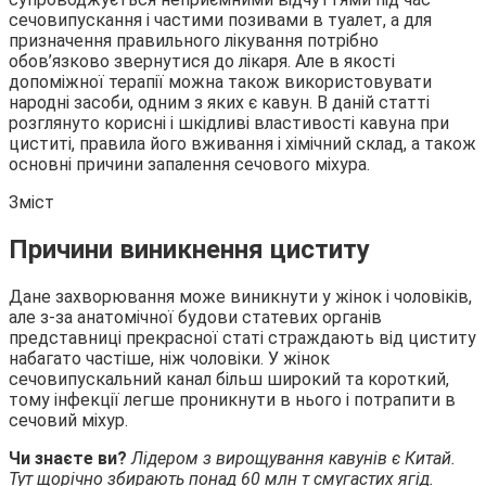
сечовипускання і частими позивами в туалет, а для
призначення правильного лікування потрібно
обов’язково
звернутися до лікаря. Але в якості
допоміжної терапії можна також використовувати
народні засоби, одним з яких є кавун. В даній статті
розглянуто корисні і шкідливі властивості кавуна при
циститі, правила його вживання і хімічний склад, а також
основні причини запалення сечового міхура.
Зміст
Причини виникнення циститу
Дане захворювання може виникнути у жінок і чоловіків,
але з-за анатомічної будови статевих органів
представниці прекрасної статі страждають від циститу
набагато частіше, ніж чоловіки. У жінок
сечовипускальний канал більш широкий та короткий,
тому інфекції легше проникнути в нього і потрапити в
сечовий міхур.
Чи знаєте ви?
Лідером з вирощування кавунів є Китай.
Тут щорічно збирають понад 60 млн т смугастих ягід.