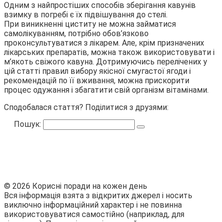
Одним з найпростіших способів зберігання кавунів
взимку в погребі є їх підвішування до стелі.
При виникненні циститу не можна займатися
самолікуванням, потрібно обов’язково
проконсультуватися з лікарем. Але, крім призначених
лікарських препаратів, можна також використовувати і
м’якоть свіжого кавуна. Дотримуючись перелічених у
цій статті правил вибору якісної смугастої ягоди і
рекомендацій по її вживання, можна прискорити
процес одужання і збагатити свій організм вітамінами.
Сподобалася стаття? Поділитися з друзями:
Пошук:
© 2026 Корисні поради на кожен день
Вся інформація взята з відкритих джерел і носить
виключно інформаційний характер і не повинна
використовуватися самостійно (наприклад, для