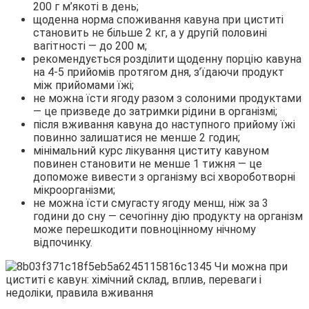
200 г м’якоті в день;
щоденна норма споживання кавуна при циститі
становить не більше 2 кг, а у другій половині
вагітності — до 200 м;
рекомендується розділити щоденну порцію кавуна
на 4-5 прийомів протягом дня, з’їдаючи продукт
між прийомами їжі;
не можна їсти ягоду разом з солоними продуктами
— це призведе до затримки рідини в організмі;
після вживання кавуна до наступного прийому їжі
повинно залишатися не менше 2 годин;
мінімальний курс лікування циститу кавуном
повинен становити не менше 1 тижня — це
допоможе вивести з організму всі хвороботворні
мікроорганізми;
не можна їсти смугасту ягоду менш, ніж за 3
години до сну — сечогінну дію продукту на організм
може перешкодити повноцінному нічному
відпочинку.