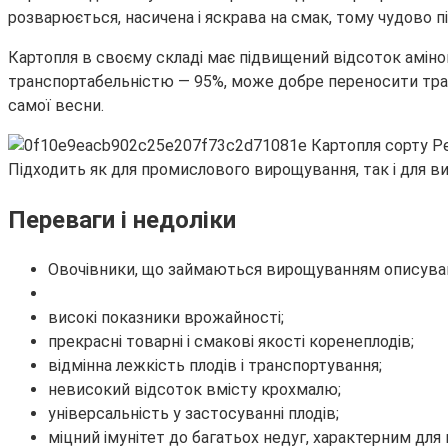
розварюється, насичена і яскрава на смак, тому чудово 
Картопля в своєму складі має підвищений відсоток амінок
транспортабельністю — 95%, може добре переносити транс
самої весни.
Підходить як для промислового вирощування, так і для 
Переваги і недоліки
Овочівники, що займаються вирощуванням описувано
високі показники врожайності;
прекрасні товарні і смакові якості коренеплодів;
відмінна лежкість плодів і транспортування;
невисокий відсоток вмісту крохмалю;
універсальність у застосуванні плодів;
міцний імунітет до багатьох недуг, характерним для п