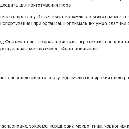
підходить для приготування пюре.
ислот, протеїну і білка. Вміст крохмалю в м’якоті може к
портування і при організації оптимальних умов здатний з
вирощування з метою самостійного вживання
го перспективного сорту, відзначають широкий спектр пе
асльонових, зокрема, парші, раку, мокрої гнилі, чорної ніж