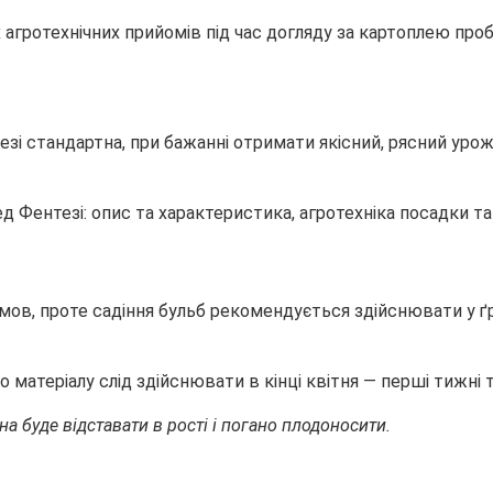
х агротехнічних прийомів під час догляду за картоплею пр
зі стандартна, при бажанні отримати якісний, рясний уро
ов, проте садіння бульб рекомендується здійснювати у ґру
 матеріалу слід здійснювати в кінці квітня — перші тижні 
на буде відставати в рості і погано плодоносити.