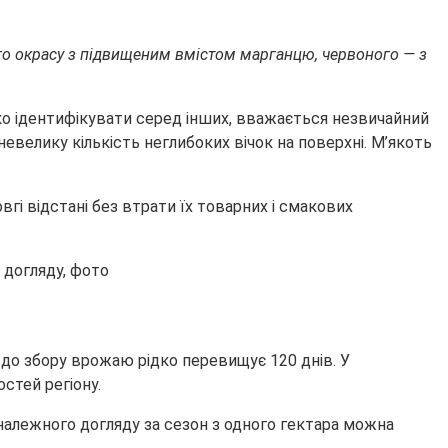
ного окрасу з підвищеним вмістом марганцю, червоного — з
гко ідентифікувати серед інших, вважається незвичайний
велику кількість неглибоких вічок на поверхні. М’якоть
і відстані без втрати їх товарних і смакових
т до збору врожаю рідко перевищує 120 днів. У
стей регіону.
алежного догляду за сезон з одного гектара можна