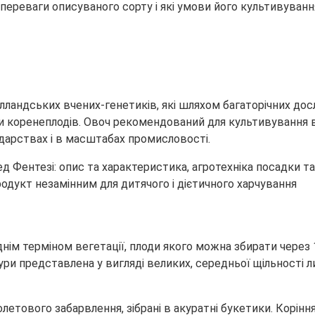
і переваги описуваного сорту і які умови його
культивування
лландських вчених-генетиків, які шляхом багаторічних дос
 коренеплодів. Овоч рекомендований для культивування в 
дарствах і в масштабах промисловості.
родукт незамінним для дитячого і дієтичного харчування
днім терміном вегетації, плоди якого можна збирати через 
тури представлена у вигляді великих, середньої щільності л
летового забарвлення, зібрані в акуратні букетики. Корінн