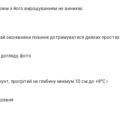
облем з його вирощуванням не виникає.
жай овочівники повинні дотримуватися деяких простих
нт, прогрітий на глибину мінімум 10 см до +8°С і
травня.