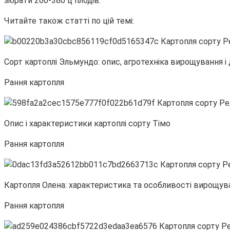
зібрати 260-380 ц плодів.
Читайте також статті по цій темі:
Сорт картоплі Эльмундо: опис, агротехніка вирощування і
Рання картопля
Опис і характеристики картоплі сорту Тімо
Рання картопля
Картопля Олена: характеристика та особливості вирощув
Рання картопля