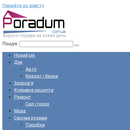
Перейти до вмісту
Пошук:
Новий рік
Дім
Авто
Кредит і банки
Здоров’я
Кулінарні рецепти
Ремонт
Сад і город
Мода
Своїми руками
Поробки