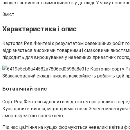
плодів і невисокої вимогливості у догляді. У чому основн
Зміст
Характеристика і опис
Картопля Ред Фентезі є результатом селекційних робіт го
відрізняється високими товарними і смаковими якостями
підходить для вирощування у невеликих приватних госпо
Збалансований склад і низька калорійність роблять цей п
Ботанічний опис
Сорт Ред Фентезі відноситься до категорії рослин з сере
Кущі досить високі, міцні, прямостоячі. Зелена маса куль
зморшкуватою поверхнею.
Під час цвітіння на кущах формуються невеликі квітки фіо