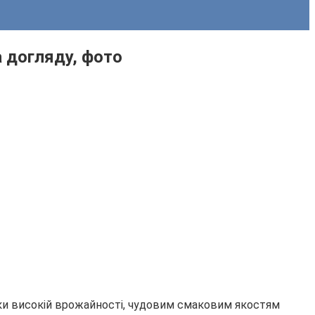
а догляду, фото
яки високій врожайності, чудовим смаковим якостям