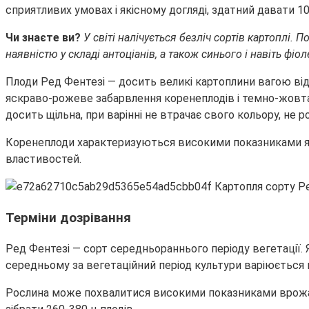
сприятливих умовах і якісному догляді, здатний давати 1
Чи знаєте ви?
У світі налічується безліч сортів картоплі
наявністю у складі антоціанів, а також синього і навіть фіо
Плоди Ред Фентезі — досить великі картоплини вагою від
яскраво-рожеве забарвлення коренеплодів і темно-жовта 
досить щільна, при варінні не втрачає свого кольору, не
Коренеплоди характеризуються високими показниками якос
властивостей.
Терміни дозрівання
Ред Фентезі — сорт середньораннього періоду вегетації. 
середньому за вегетаційний період культури варіюється в
Рослина може похвалитися високими показниками врожайн