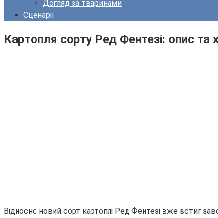
Догляд за тваринами
Сценарії
Картопля сорту Ред Фентезі: опис та 
Відносно новий сорт картоплі Ред Фентезі вже встиг за