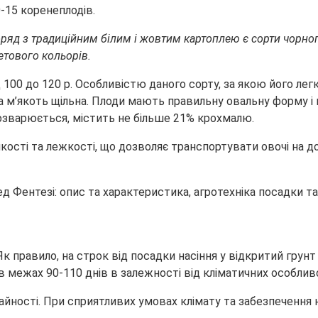
0-15 коренеплодів.
. Поряд з традиційним білим і жовтим картоплею є сорти чор
летового кольорів.
 100 до 120 р. Особливістю даного сорту, за якою його ле
м’якоть щільна. Плоди мають правильну овальну форму і не
 розварюється, містить не більше 21% крохмалю.
ті та лежкості, що дозволяє транспортувати овочі на довг
Як правило, на строк від посадки насіння у відкритий грун
 межах 90-110 днів в залежності від кліматичних особливо
ості. При сприятливих умовах клімату та забезпечення н