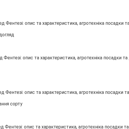
 догляд
ання сорту