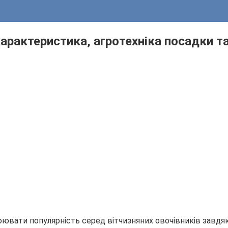
характеристика, агротехніка посадки т
воювати популярність серед вітчизняних овочівників завд