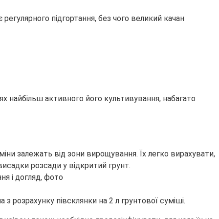
 регулярного підгортання, без чого великий качан
ях найбільш активного його культивування, набагато
рміни залежать від зони вирощування. Їх легко вирахувати,
 висадки розсади у відкритий грунт.
а з розрахунку півсклянки на 2 л грунтової суміші.