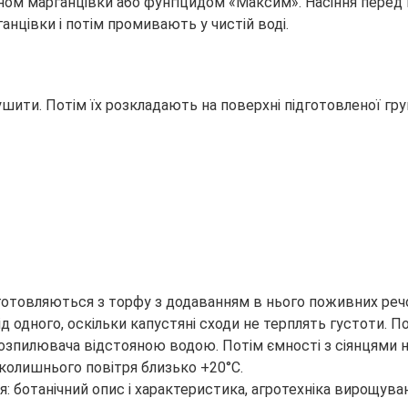
м марганцівки або фунгіцидом «Максим». Насіння перед ви
цівки і потім промивають у чистій воді.
шити. Потім їх розкладають на поверхні підготовленої грун
иготовляються з торфу з додаванням в нього поживних реч
ід одного, оскільки капустяні сходи не терплять густоти
з розпилювача відстояною водою. Потім ємності з сіянцям
колишнього повітря близько +20°С.