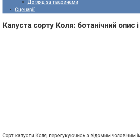
Догляд за тваринами
Сценарії
Капуста сорту Коля: ботанічний опис 
Сорт капусти Коля, перегукуючись з відомим чоловічим ім’