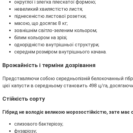
округлої і злегка плескатої формою;
невеликий хвилястістю листя;
піднесеністю листової розетки;
масою, що досягає 8 кг;
зовнішнім світло-зеленим кольором;
білим кольором на зрізі;
однорідністю внутрішньої структури;
середнім розміром внутрішнього качана.
Врожайність і терміни дозрівання
Представляючи собою середньопізній белокочанный гібрид
цієї капусти в середньому становить 498 ц/га, досягаючи
Стійкість сорту
Гібрид не володіє великою морозостійкістю, зате має с
слизового бактеріозу;
фузаріозу;