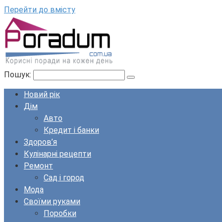
Перейти до вмісту
Пошук:
Новий рік
Дім
Авто
Кредит і банки
Здоров’я
Кулінарні рецепти
Ремонт
Сад і город
Мода
Своїми руками
Поробки