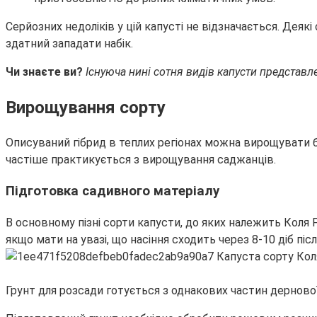
Серйозних недоліків у цій капусті не відзначається. Деяк
здатний западати набік.
Чи знаєте ви?
Існуюча нині сотня видів капусти представле
Вирощування сорту
Описуваний гібрид в теплих регіонах можна вирощувати б
частіше практикується з вирощування саджанців.
Підготовка садивного матеріалу
В основному пізні сорти капусти, до яких належить Коля F
якщо мати на увазі, що насіння сходить через 8-10 діб піс
Грунт для розсади готується з однакових частин дернової 