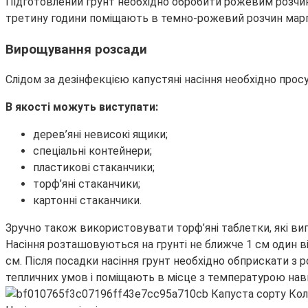
Підготовлений грунт необхідно обробити рожевим розчино
третину години поміщають в темно-рожевий розчин марган
Вирощування розсади
Слідом за дезінфекцією капустяні насіння необхідно просу
В якості можуть виступати:
дерев’яні невисокі ящики;
спеціальні контейнери;
пластикові стаканчики;
торф’яні стаканчики;
картонні стаканчики.
Зручно також використовувати торф’яні таблетки, які в
Насіння розташовуються на грунті не ближче 1 см один в
см. Після посадки насіння грунт необхідно обприскати 
тепличних умов і поміщають в місце з температурою нав