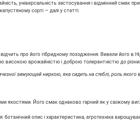
айність, універсальність застосування і відмінний
смак при
апустяному сорті — далі у статті.
свідчить про його гібридному походження. Вивели його в Н
льно високою врожайністю і доброю толерантністю до різни
ичезної зимующей ниркою, яка сидить на стеблі, роль якого 
ми якостями. Його смак однаково гарний як у свіжому вигл