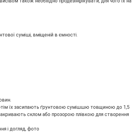
сівом також необхідно продезінфікувати, для чого їх на
тової суміші, вміщеній в ємності.
овин.
. Потім їх засипають ґрунтовою сумішшю товщиною до 1,5
и накривають склом або прозорою плівкою для створення