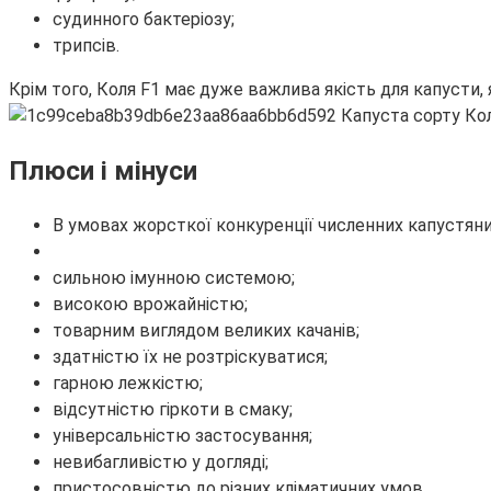
судинного бактеріозу;
трипсів.
Крім того, Коля F1 має дуже важлива якість для капусти, 
Плюси і мінуси
В умовах жорсткої конкуренції численних капустяних
сильною імунною системою;
високою врожайністю;
товарним виглядом великих качанів;
здатністю їх не розтріскуватися;
гарною лежкістю;
відсутністю гіркоти в смаку;
універсальністю застосування;
невибагливістю у догляді;
пристосовністю до різних кліматичних умов.