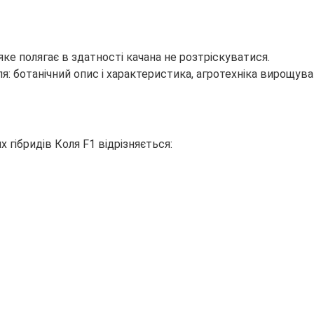
яке полягає в здатності качана не розтріскуватися.
 гібридів Коля F1 відрізняється: