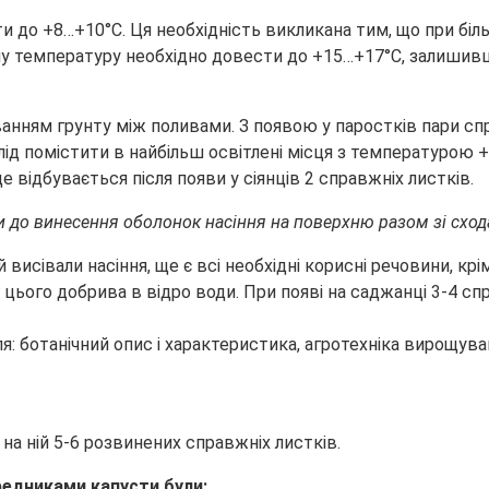
зити до +8…+10°С. Ця необхідність викликана тим, що при 
денну температуру необхідно довести до +15…+17°С, залиш
уванням грунту між поливами. З появою у паростків пари с
 слід помістити в найбільш освітлені місця з температуро
е відбувається після появи у сіянців 2 справжніх листків.
 до винесення оболонок насіння на поверхню разом зі схода
 висівали насіння, ще є всі необхідні корисні речовини, кр
 цього добрива в відро води. При появі на саджанці 3-4 с
на ній 5-6 розвинених справжніх листків.
редниками капусти були: