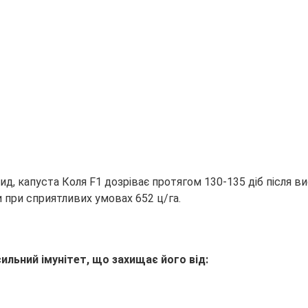
, капуста Коля F1 дозріває протягом 130-135 діб після в
 при сприятливих умовах 652 ц/га.
ильний імунітет, що захищає його від: