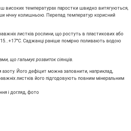
більш високих температурах паростки швидко витягуються,
ивши нічну колишньою. Перепад температур корисний
правжніх листків рослини, що ростуть в пластикових або
ю +15…+17°С. Саджанці раніше помірно поливають водою
ми, що гальмує розвиток сіянців.
ім азоту. Його дефіцит можна заповнити, наприклад,
правжніх листків його підгодовують повним мінеральним