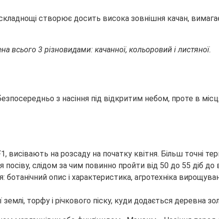
і складнощі створює досить висока зовнішня качан, вимагає
на всього 3 різновидами: качанної, кольоровий і листяної.
езпосередньо з насіння під відкритим небом, проте в місц
1, висівають на розсаду на початку квітня. Більш точні те
ля посіву, слідом за чим повинно пройти від 50 до 55 діб до
землі, торфу і річкового піску, куди додається деревна зол