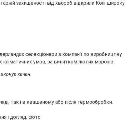
 гарній захищеності від хвороб відкрили Колі широку
ідерландах селекціонери з компанії по виробництву
х кліматичних умов, за винятком лютих морозів.
виконує качан.
яді, так і в квашеному або після термообробки.