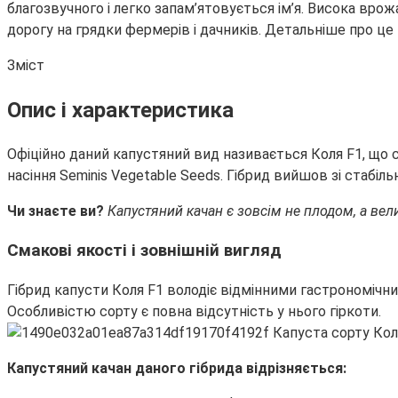
благозвучного і легко запам’ятовується ім’я. Висока врож
дорогу на грядки фермерів і дачників. Детальніше про це к
Зміст
Опис і характеристика
Офіційно даний капустяний вид називається Коля F1, що 
насіння Seminis Vegetable Seeds. Гібрид вийшов зі стабі
Чи знаєте ви?
Капустяний качан є зовсім не плодом, а вел
Смакові якості і зовнішній вигляд
Гібрид капусти Коля F1 володіє відмінними гастрономічни
Особливістю сорту є повна відсутність у нього гіркоти.
Капустяний качан даного гібрида відрізняється: