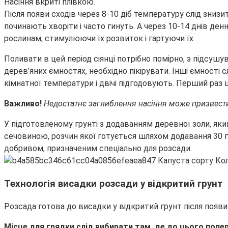
Насіння вкриті плівкою.
Після появи сходів через 8-10 діб температуру слід зни
починають хворіти і часто гинуть. А через 10-14 днів 
рослинам, стимулюючи їх розвиток і гартуючи їх.
Поливати в цей період сіянці потрібно помірно, з підсуш
дерев’яних ємностях, необхідно пікірувати. Інші ємності
кімнатної температури і двічі підгодовують. Перший раз ц
Важливо!
Недостатнє заглиблення насіння може призвести
У підготовленому грунті з додаванням деревної золи, який
сечовиною, розчин якої готується шляхом додавання 30 г
добривом, призначеним спеціально для розсади.
Технологія висадки розсади у відкритий грунт
Розсада готова до висадки у відкритий грунт після появи 
Місце для грядки слід вибирати там, де до цього попе