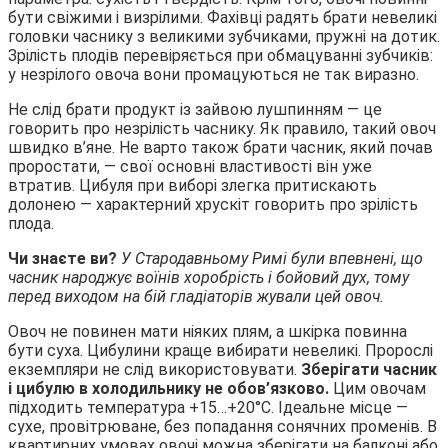
бути свіжими і визрілими. Фахівці радять брати невеликі
головки часнику з великими зубчиками, пружні на дотик.
Зрілість плодів перевіряється при обмацуванні зубчиків:
у незрілого овоча вони промацуються не так виразно.
Не слід брати продукт із зайвою лушпинням — це
говорить про незрілість часнику. Як правило, такий овоч
швидко в’яне. Не варто також брати часник, який почав
проростати, — свої основні властивості він уже
втратив. Цибуля при виборі злегка притискають
долонею — характерний хрускіт говорить про зрілість
плода.
Чи знаєте ви?
У Стародавньому Римі були впевнені, що
часник народжує воїнів хоробрість і бойовий дух, тому
перед виходом на бій гладіаторів жували цей овоч.
Овоч не повинен мати ніяких плям, а шкірка повинна
бути суха. Цибулини краще вибирати невеликі. Пророслі
екземпляри не слід використовувати.
Зберігати часник
і цибулю в холодильнику не обов’язково.
Цим овочам
підходить температура +15…+20°C. Ідеальне місце —
сухе, провітрюване, без попадання сонячних променів. В
квартирних умовах овочі можна зберігати на балконі або