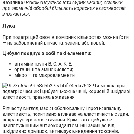
Важливо!
Рекомендується їсти сирий часник, оскільки
при термічній обробці більшість корисних властивостей
втрачається.
Лука
При подагрі цей овоч в помірних кількостях можна їсти
— не заборонений ріпчаста, зелень або порей.
Цибуля поєднує в собі такі елементи:
вітаміни групи B, C, A, K, E;
органічні та амінокислоти;
мікро – та макроелементи.
Ріпчасту вигляд має знеболювальну і протизапальну
властивість, позитивно впливає на еластичність судин,
покращує кровопостачання. Крім того, цибулю є
найпотужнішим антиоксидантом. Він захищає від
шкідливих домішок, активізує виведення токсинів,