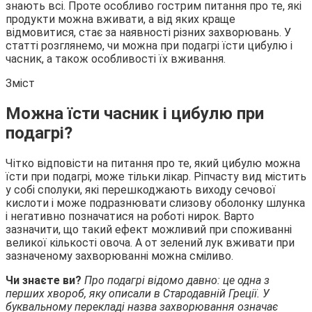
знають всі. Проте особливо гострим питання про те, які
продукти можна вживати, а від яких краще
відмовитися, стає за наявності різних захворювань. У
статті розглянемо, чи можна при подагрі їсти цибулю і
часник, а також
особливості їх вживання.
Зміст
Можна їсти часник і цибулю при
подагрі?
Чітко відповісти на питання про те, який цибулю можна
їсти при подагрі, може тільки лікар. Ріпчасту вид містить
у собі сполуки, які перешкоджають виходу сечової
кислоти і може подразнювати слизову оболонку шлунка
і негативно позначатися на роботі нирок. Варто
зазначити, що такий ефект можливий при споживанні
великої кількості овоча. А от зелений лук вживати при
зазначеному захворюванні можна сміливо.
Чи знаєте ви?
Про подагрі відомо давно: це одна з
перших хвороб, яку описали в Стародавній Греції. У
буквальному перекладі назва захворювання означає