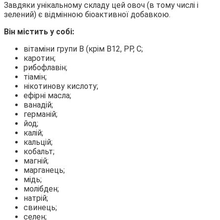
Завдяки унікальному складу цей овоч (в тому числі і
зелений) є відмінною біоактивної добавкою.
Він містить у собі:
вітаміни групи B (крім B12, PP, C;
каротин;
рибофлавін;
тіамін;
нікотинову кислоту;
ефірні масла;
ванадій;
германій;
йод;
калій;
кальцій;
кобальт;
магній;
марганець;
мідь;
молібден;
натрій;
свинець;
селен;