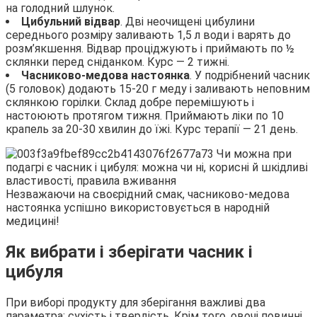
на голодний шлунок.
Цибульний відвар
. Дві неочищені цибулини
середнього розміру заливають 1,5 л води і варять до
розм’якшення. Відвар проціджують і приймають по ½
склянки перед сніданком. Курс — 2 тижні.
Часниково-медова настоянка
. У подрібнений часник
(5 головок) додають 15-20 г меду і заливають неповним
склянкою горілки. Склад добре перемішують і
настоюють протягом тижня. Приймають ліки по 10
крапель за 20-30 хвилин до їжі. Курс терапії — 21 день.
Незважаючи на своєрідний смак, часниково-медова
настоянка успішно використовується в народній
медицині!
Як вибрати і зберігати часник і
цибуля
При виборі продукту для зберігання важливі два
параметра: сухість і твердість. Крім того, овочі повинні