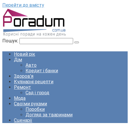
Перейти до вмісту
Пошук:
Новий рік
Дім
Авто
Кредит і банки
Здоров’я
Кулінарні рецепти
Ремонт
Сад і город
Мода
Своїми руками
Поробки
Догляд за тваринами
Сценарії