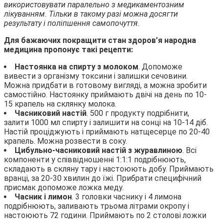
використовувати паралельно з медикаментозним
лікуванням. Тільки в такому разі можна досягти
результату і поліпшення самопочуття.
Для бажаючих покращити стан здоров’я народна
медицина пропонує такі рецепти:
Настоянка на спирту з молоком
. Допоможе
вивести з організму токсини і залишки сечовини.
Можна придбати в готовому вигляді, а можна зробити
самостійно. Настоянку приймають двічі на день по 10-
15 крапель на склянку молока.
Часниковий настій
. 500 г продукту подрібнити,
залити 1000 мл спирту і залишити на сонці на 10-14 діб.
Настій проціджують і приймають натщесерце по 20-40
крапель. Можна розвести в соку.
Цибульно-часниковий настій з журавлиною
. Всі
компоненти у співвідношенні 1:1:1 подрібнюють,
складають в скляну тару і настоюють добу. Приймають
вранці, за 20-30 хвилин до їжі. Прибрати специфічний
присмак допоможе ложка меду.
Часник і лимон
. 3 головки часнику і 4 лимона
подрібнюють, заливають трьома літрами окропу і
настоюють 72 години. Приймають по 2 столові ложки