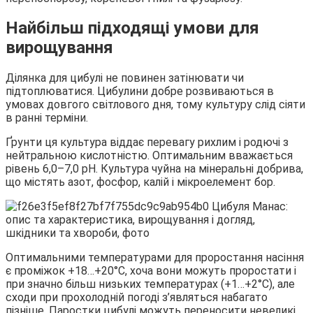
Найбільш підходящі умови для
вирощування
Ділянка для цибулі не повинен затінювати чи
підтоплюватися. Цибулини добре розвиваються в
умовах довгого світлового дня, тому культуру слід сіяти
в ранні терміни.
Ґрунти ця культура віддає перевагу рихлим і родючі з
нейтральною кислотністю. Оптимальним вважається
рівень 6,0–7,0 рН. Культура чуйна на мінеральні добрива,
що містять азот, фосфор, калій і мікроелемент бор.
Оптимальними температурами для проростання насіння
є проміжок +18…+20°С, хоча вони можуть проростати і
при значно більш низьких температурах (+1…+2°С), але
сходи при прохолодній погоді з’являться набагато
пізніше. Паростки цибулі можуть переносити невеликі