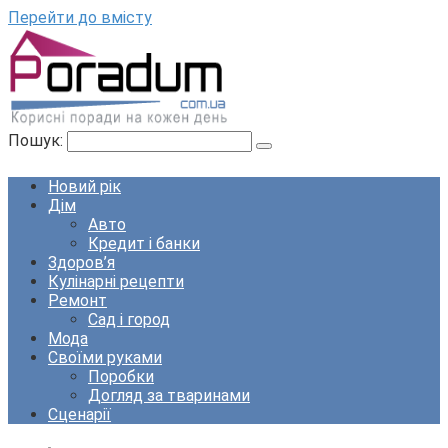
Перейти до вмісту
Пошук:
Новий рік
Дім
Авто
Кредит і банки
Здоров’я
Кулінарні рецепти
Ремонт
Сад і город
Мода
Своїми руками
Поробки
Догляд за тваринами
Сценарії