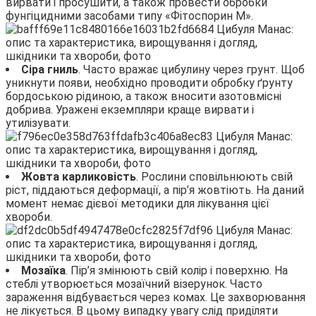
вирвати і просушити, а також провести обробки
фунгіцидними засобами типу «Фітоспорин М».
Сіра гниль
. Часто вражає цибулину через грунт. Щоб
уникнути появи, необхідно проводити обробку ґрунту
бордоською рідиною, а також вносити азотовмісні
добрива. Уражені екземпляри краще вирвати і
утилізувати.
Жовта карликовість
. Рослини сповільнюють свій
ріст, піддаються деформації, а пір’я жовтіють. На даний
момент немає дієвої методики для лікування цієї
хвороби.
Мозаїка
. Пір’я змінюють свій колір і поверхню. На
стеблі утворюється мозаїчний візерунок. Часто
зараження відбувається через комах. Це захворювання
не лікується. В цьому випадку увагу слід приділяти