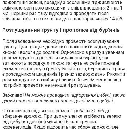
пожовтіння зелені, посадку з рослинами підживлюють
аміачною селітрою виходячи із співвідношення 2 г на 1
м2. Перший раз таку підгодівлю проводять після
зрізання пір’я, а потім проводять повторно через 14 діб.
Розпушування грунту і прополка від бур’янів
Після зволоження необхідно провести розпушування
грунту. Цей процес дозволить поліпшити надходження
кисню і вологи до рослині. Одночасно з розпушуванням
рекомендують провести видалення бур’янів, які
затінюють посадку, а також тягнуть на себе поживні
елементи і вологу з ґрунту. Більш того, бур’яниста трава
є розсадником шкідників і різних захворювань. Рихлити
рекомендують в глибину близько 6 см. За весь період
потрібно провести не менше 4 розпушувань.
Важливо!
Не можна проводити підгортання цибулі, так як
даний процес сповільнює процес дозрівання цибулі.
Останній раз подрихліть землю треба за 30 діб до
збирання врожаю. При цьому злегка згрібають землю
від цибулин для формування більш крупних
коренеплодів. Якщо підходить час збору врожаю, але