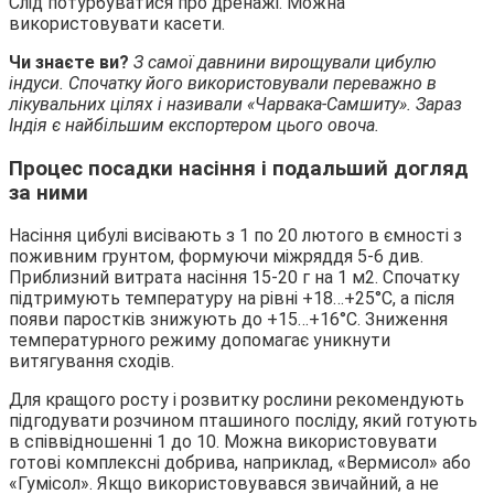
Слід потурбуватися про дренажі. Можна
використовувати касети.
Чи знаєте ви?
З самої давнини вирощували цибулю
індуси. Спочатку його використовували переважно в
лікувальних цілях і називали «Чарвака-Самшиту». Зараз
Індія є найбільшим експортером цього овоча.
Процес посадки насіння і подальший догляд
за ними
Насіння цибулі висівають з 1 по 20 лютого в ємності з
поживним грунтом, формуючи міжряддя 5-6 див.
Приблизний витрата насіння 15-20 г на 1 м2. Спочатку
підтримують температуру на рівні +18…+25°C, а після
появи паростків знижують до +15…+16°С. Зниження
температурного режиму допомагає уникнути
витягування сходів.
Для кращого росту і розвитку рослини рекомендують
підгодувати розчином пташиного посліду, який готують
в співвідношенні 1 до 10. Можна використовувати
готові комплексні добрива, наприклад, «Вермисол» або
«Гумісол». Якщо використовувався звичайний, а не