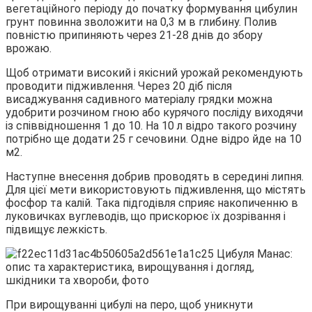
вегетаційного періоду до початку формування цибулин
грунт повинна зволожити на 0,3 м в глибину. Полив
повністю припиняють через 21-28 днів до збору
врожаю.
Щоб отримати високий і якісний урожай рекомендують
проводити підживлення. Через 20 діб після
висаджування садивного матеріалу грядки можна
удобрити розчином гною або курячого посліду виходячи
із співвідношення 1 до 10. На 10 л відро такого розчину
потрібно ще додати 25 г сечовини. Одне відро йде на 10
м2.
Наступне внесення добрив проводять в середині липня.
Для цієї мети використовують підживлення, що містять
фосфор та калій. Така підгодівля сприяє накопиченню в
луковичках вуглеводів, що прискорює їх дозрівання і
підвищує лежкість.
При вирощуванні цибулі на перо, щоб уникнути