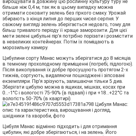
вирощувати в довжину цю рослинну культуру туру не
більше ніж 0,4 м, так як в цьому випадку можна
отримати соковиту зелень без гіркого смаку. Урожай
збирають з кінця липня до перших чисел серпня. У
свіжому вигляді зелень зберігається недовго, тому для
більш тривалого періоду її краще заморозити. Для цієї
мети зелені цибульні пір’я потрібно порізати і розмістити
в невеликих контейнерах. Потім їх поміщають в
морозильну камеру.
Цибулини сорту Манас можуть зберігатися до 8 місяців
в темному прохолодному приміщенні (погребі, підлогою).
Після викопування їх добре просушують протягом 2-х
тижнів, сортують, видаляючи пошкоджені і зіпсовані
екземпляри. Пір’я зрізують, залишаючи тільки 5 див.
Зберігати цибулю можна в ящиках, мішках, косах при
0…-1°С і вологості 75-90% (в підвалі) і при +18…+22°С та
вологість 50-70% (в квартирі).
Цибуля Манас відмінно підходить і для отримання
цибулин, які добре зберігаються, і на зелень. Його