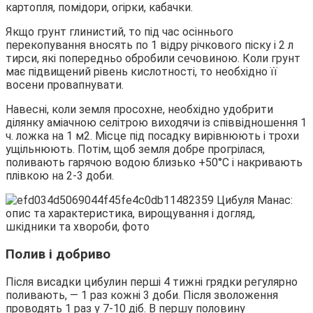
картопля, помідори, огірки, кабачки.
Якщо грунт глинистий, то під час осіннього
перекопування вносять по 1 відру річкового піску і 2 л
тирси, які попередньо обробили сечовиною. Коли грунт
має підвищений рівень кислотності, то необхідно її
восени провапнувати.
Навесні, коли земля просохне, необхідно удобрити
ділянку аміачною селітрою виходячи із співвідношення 1
ч. ложка на 1 м2. Місце під посадку вирівнюють і трохи
ущільнюють. Потім, щоб земля добре прогрілася,
поливають гарячою водою близько +50°С і накривають
плівкою на 2-3 доби.
Полив і добриво
Після висадки цибулин перші 4 тижні грядки регулярно
поливають, — 1 раз кожні 3 доби. Після зволоження
проводять 1 раз у 7-10 діб. В першу половину