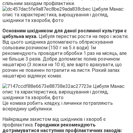
спільним заходам профілактики.
Основним шкідником для даної рослинної культури є
цибульна муха.
Цибуля перестає рости на перо і жовтіє.
Від цього шкідника допомагають обприскування
сольовим розчином (150 г на 5 л води). Їм
рекомендують проводити обробки 1 раз на місяць, але
не більше 3 разів. Добре допомагає полив розчином
нашатирю (3 ложки на 10 л), але варто врахувати, що
розчин не повинен потрапити на листя. Різкий запах
нашатирю відлякує комах.
Це комаха робить кладку, і личинки потрапляють
всередину цибулинки.
Найкращим захистом від шкідників і хвороб є
профілактика.
Городники рекомендують
дотримуватися наступних профілактичних заходів: