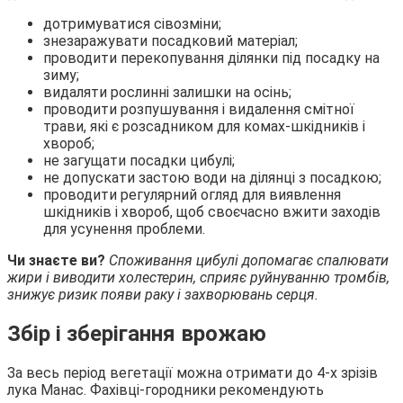
дотримуватися сівозміни;
знезаражувати посадковий матеріал;
проводити перекопування ділянки під посадку на
зиму;
видаляти рослинні залишки на осінь;
проводити розпушування і видалення смітної
трави, які є розсадником для комах-шкідників і
хвороб;
не загущати посадки цибулі;
не допускати застою води на ділянці з посадкою;
проводити регулярний огляд для виявлення
шкідників і хвороб, щоб своєчасно вжити заходів
для усунення проблеми.
Чи знаєте ви?
Споживання цибулі допомагає спалювати
жири і виводити холестерин, сприяє руйнуванню тромбів,
знижує ризик появи раку і захворювань серця.
Збір і зберігання врожаю
За весь період вегетації можна отримати до 4-х зрізів
лука Манас. Фахівці-городники рекомендують