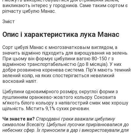
викликають інтерес у городників. Саме таким сортом є
ріпчасту цибулю Манас.
Зміст
Опис і характеристика лука Манас
Сорт цибулі Манас є многозачатковым виглядом, а
значить відмінно підходить для вирощування на зелень.
При цьому він формує цибулини вагою 80-150 г з
відмінною транспортабельністю (до 8 місяців). У них
добре розвинена коренева система. Пір’я мають темний
зелений колір, на яких спостерігається невеликий
восковий наліт.
Цибулини одновимірного розміру, округлої форми з
лушпинням оранжево-жовтого кольору. Соковита
м’якоть білого кольору з напівгострий смак має хорошу
щільність. Містить 9,1% сухих речовин.
Чи знаєте ви?
Стародавні греки вважали цибулину
символом Всесвіту. Цибульні лусочки прирівнювалися до
небесних сфер. Їх приносили в дар і використовували для