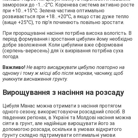
заморозки до -1…-2°С. Коренева система активно росте
при +10…+15°С. Зелена частина оптимально
розвивається при +18…+20°С, а якщо стає дуже тепло
(вище +25°С), то пір’я починають повільно зростати.
При пророщуванні насіння потрібна висока вологість. В
період формування і зростання цибулин йому необхідно
добре зволоження. Коли цибулини вже сформовані
(серпень-вересень) для їх визрівання потрібна суха
погода.
Важливо!
Не варто висаджувати цибулю повторно на
одному і тому ж місці або після моркви, часнику, щоб
уникнути виснаження грунту.
Вирощування з насіння на розсаду
Цибуля Манас можна отримати з насіння протягом
одного сезону, використовуючи розсадний спосіб. В
південних регіонах, в Україні та Молдові насіння можна
сіяти в грунт, але надійніше вирощувати його за
допомогою розсади, оскільки в умовах відкритого
ґрунту складно підтримувати оптимальні умови.