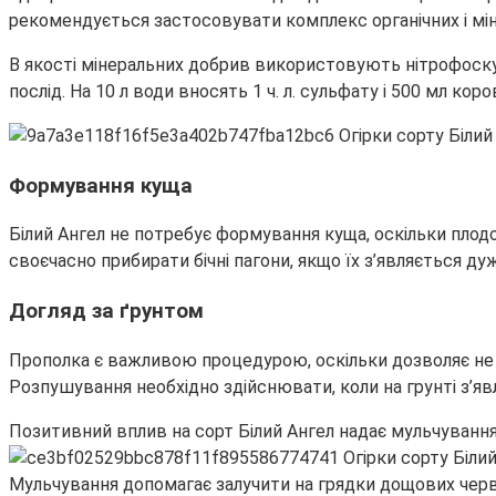
рекомендується застосовувати комплекс органічних і мі
В якості мінеральних добрив використовують нітрофоску,
послід. На 10 л води вносять 1 ч. л. сульфату і 500 мл кор
Формування куща
Білий Ангел не потребує формування куща, оскільки плодо
своєчасно прибирати бічні пагони, якщо їх з’являється ду
Догляд за ґрунтом
Прополка є важливою процедурою, оскільки дозволяє не т
Розпушування необхідно здійснювати, коли на грунті з’явл
Позитивний вплив на сорт Білий Ангел надає мульчуванн
Мульчування допомагає залучити на грядки дощових черв’