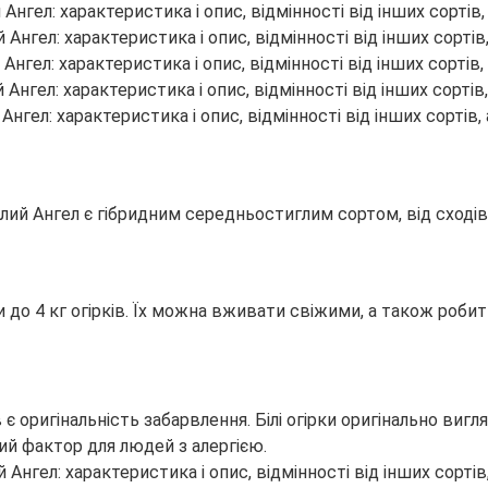
Білий Ангел є гібридним середньостиглим сортом, від сході
до 4 кг огірків. Їх можна вживати свіжими, а також робити
є оригінальність забарвлення. Білі огірки оригінально вигля
ий фактор для людей з алергією.