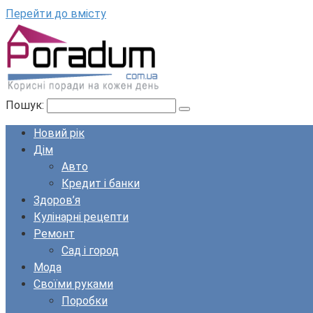
Перейти до вмісту
Пошук:
Новий рік
Дім
Авто
Кредит і банки
Здоров’я
Кулінарні рецепти
Ремонт
Сад і город
Мода
Своїми руками
Поробки