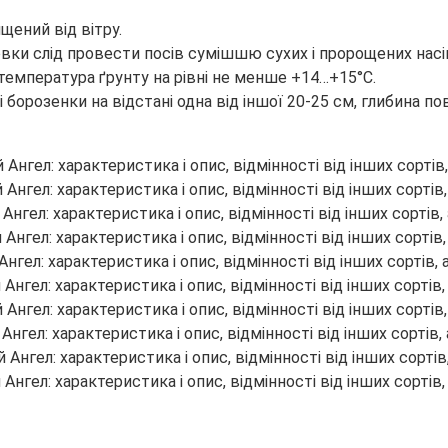
щений від вітру.
ховки слід провести посів сумішшю сухих і пророщених насі
температура ґрунту на рівні не менше +14…+15°С.
борозенки на відстані одна від іншої 20-25 см, глибина п