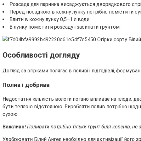
Розсада для парника висаджується дворядкового стріч
Перед посадкою в кожну лунку потрібно помістити сум
Влити в кожну лунку 0,5–1 л води.
В лунку помістити розсаду і засипати грунтом.
Особливості догляду
Догляд за огірками полягає в поливі і підгодівлі, формуван
Полив і добрива
Недостатня кількість вологи погано впливає на плоди, де
бути теплою відстояною. Виробляти полив потрібно щодня 
сухою.
Важливо!
Поливати потрібно тільки грунт біля коренів, не
Удобрювати Білий Ангел необхідно для активізації його з