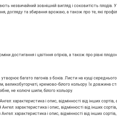
чають незвичайний зовнішній вигляд і соковитість плодів. У
я, догляду та збирання врожаю, а також про те, які
профіл
рміни достигання і цвітіння огірків, а також про рівні плодо
н утворює багато пагонів з боків. Листи на кущі середнього
и, великобугорчаті, кремово-білого кольору. Їх довжина ст
ібне, не колючі шипи, білого кольору.