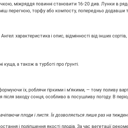
кою, міжряддя повинні становити 16-20 див. Лунки в ряда
іш перегною, торфу або компосту, попередньо додавши туди
ні куща, а також в турботі про ґрунті.
формуючи їх, роблячи гіркими і м’якими, — тому поливу вар
після заходу сонця, особливо в посушливу погоду. В періо
 зачіпаючи плоди і листя. Їх дозволяється лише раз на тижд
ростання і поліпшення якості плодів. За час вегетації рек