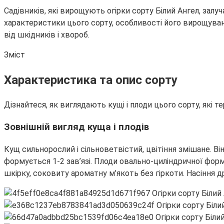
Садівників, які вирощують огірки сорту Білий Ангел, залу
характеристики цього сорту, особливості його вирощуванн
від шкідників і хвороб.
Зміст
Характеристика та опис сорту
Дізнайтеся, як виглядають кущі і плоди цього сорту, які те
Зовнішній вигляд куща і плодів
Кущ сильнорослий і сільноветвістий, цвітіння змішане. Ві
формується 1-2 зав’язі. Плоди овально-циліндричної форм
шкірку, соковиту ароматну м’якоть без гіркоти. Насіння др