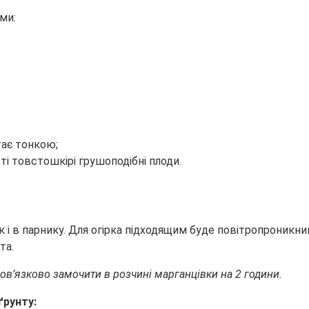
ми:
тає тонкою;
і товстошкірі грушоподібні плоди.
ак і в парнику. Для огірка підходящим буде повітропрони
та.
обов’язково замочити в розчині марганцівки на 2 години.
ґрунту: