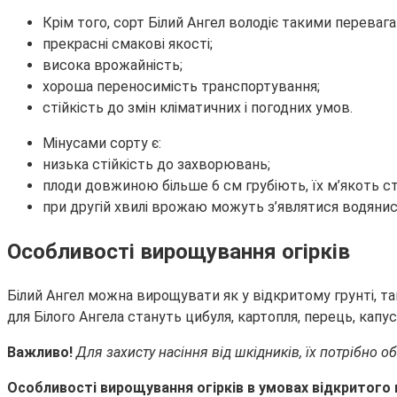
Крім того, сорт Білий Ангел володіє такими перевага
прекрасні смакові якості;
висока врожайність;
хороша переносимість транспортування;
стійкість до змін кліматичних і погодних умов.
Мінусами сорту є:
низька стійкість до захворювань;
плоди довжиною більше 6 см грубіють, їх м’якоть с
при другій хвилі врожаю можуть з’являтися водянист
Особливості вирощування огірків
Білий Ангел можна вирощувати як у відкритому грунті, т
для Білого Ангела стануть цибуля, картопля, перець, капус
Важливо!
Для захисту насіння від шкідників, їх потрібно 
Особливості вирощування огірків в умовах відкритого 