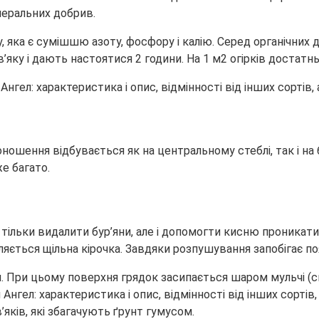
неральних добрив.
 яка є сумішшю азоту, фосфору і калію. Серед органічних
ов’яку і дають настоятися 2 години. На 1 м2 огірків достатнь
ношення відбувається як на центральному стеблі, так і на 
же багато.
ільки видалити бур’яни, але і допомогти кисню проникати
яється щільна кірочка. Завдяки розпушування запобігає поя
я. При цьому поверхня грядок засипається шаром мульчі 
яків, які збагачують ґрунт гумусом.