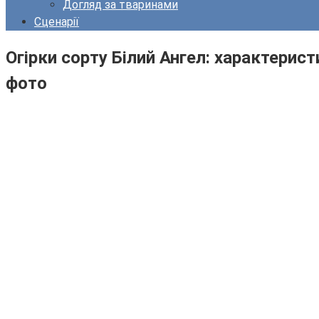
Догляд за тваринами
Сценарії
Огірки сорту Білий Ангел: характерист
фото