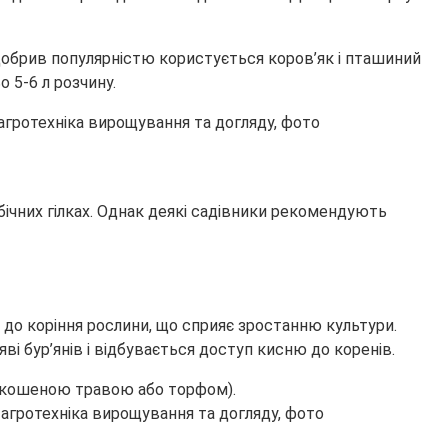
 добрив популярністю користується коров’як і пташиний
о 5-6 л розчину.
бічних гілках. Однак деякі садівники рекомендують
 до коріння рослини, що сприяє зростанню культури.
ві бур’янів і відбувається доступ кисню до коренів.
(скошеною травою або торфом).