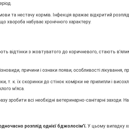
ріод.
ви та нестачу кормів. Інфекція вражає відкритий розплід
кщо хвороба набуває хронічного характеру.
ть відтінки з жовтуватого до коричневого, стають в’яли
 т. к. їх скоринки до стінок комірки не прилипли і висохл
клого м’яса.
у зробити всі необхідні ветеринарно-санітарні заходи. На 
дночасно розплід однієї бджолосім’ї.
У цьому випадку х