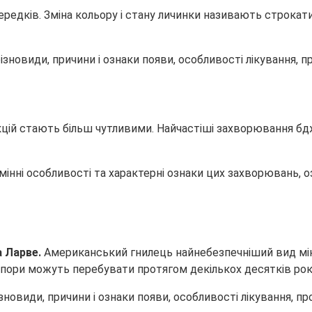
ередків. Зміна кольору і стану личинки називають строкат
нфекцій стають більш чутливими. Найчастіші захворювання 
дмінні особливості та характерні ознаки цих захворювань,
а Ларве.
Американський гнилець найнебезпечніший вид мік
 спори можуть перебувати протягом декількох десятків рок