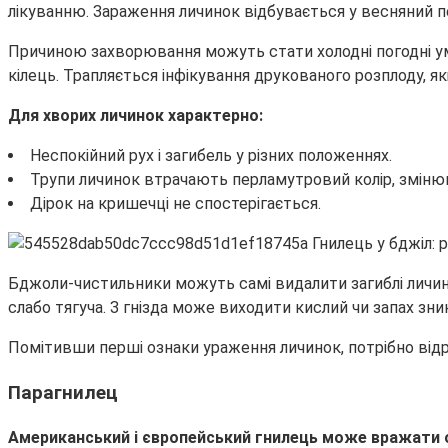
лікуванню. Зараження личинок відбувається у весняний пе
Причиною захворювання можуть стати холодні погодні умо
кілець. Трапляється інфікування друкованого розплоду, я
Для хворих личинок характерно:
Неспокійний рух і загибель у різних положеннях.
Трупи личинок втрачають перламутровий колір, змінюю
Дірок на кришечці не спостерігається.
Бджоли-чистильники можуть самі видалити загиблі личинки,
слабо тягуча. З гнізда може виходити кислий чи запах зни
Помітивши перші ознаки ураження личинок, потрібно відраз
Парагнилец
Американський і європейський гнилець може вражати о