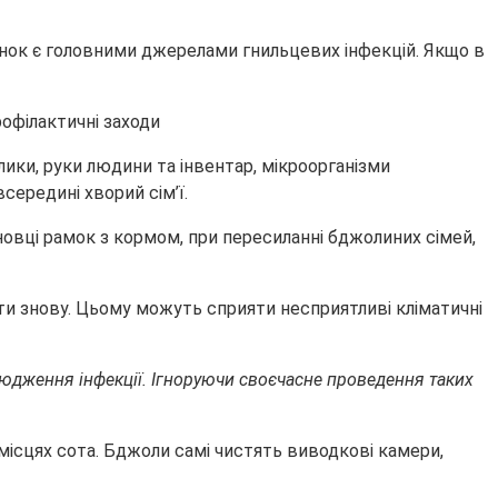
чинок є головними джерелами гнильцевих інфекцій. Якщо в
лики, руки людини та інвентар, мікроорганізми
ередині хворий сім’ї.
новці рамок з кормом, при пересиланні бджолиних сімей,
ти знову. Цьому можуть сприяти несприятливі кліматичні
юдження інфекції. Ігноруючи своєчасне проведення таких
 місцях сота. Бджоли самі чистять виводкові камери,