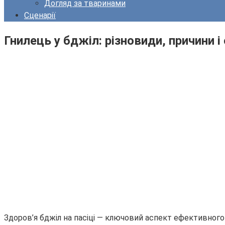
Догляд за тваринами
Сценарії
Гнилець у бджіл: різновиди, причини і
Здоров’я бджіл на пасіці — ключовий аспект ефективного