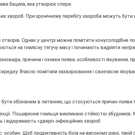
ива бацила, яка утворює спори.
их хвороб. При хронічному перебігу хвороби можуть бути вр
отворів. Однак у центрі можна помітити конусоподібне по
ються на гнилісну тягучу масу і починають виділяти непри
середку. Вчасно помітили захворювання і своєчасне лікува
бути обізнаним в питаннях, що стосуються причин появи гн
нфекції. Поширення гнильця викликано стійкістю збудникі
 і відкривають «двері» інфекційних хвороб.
с. особин. Щоб продуктивність була на високому рівні, такій 