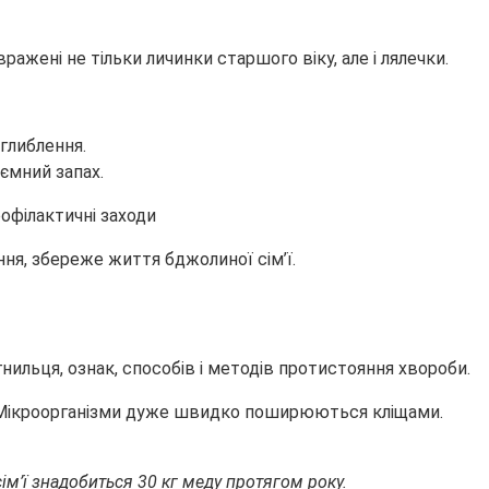
ажені не тільки личинки старшого віку, але і лялечки.
глиблення.
ємний запах.
ння, збереже життя бджолиної сім’ї.
ильця, ознак, способів і методів протистояння хвороби.
в. Мікроорганізми дуже швидко поширюються кліщами.
сім’ї знадобиться 30 кг меду протягом року.