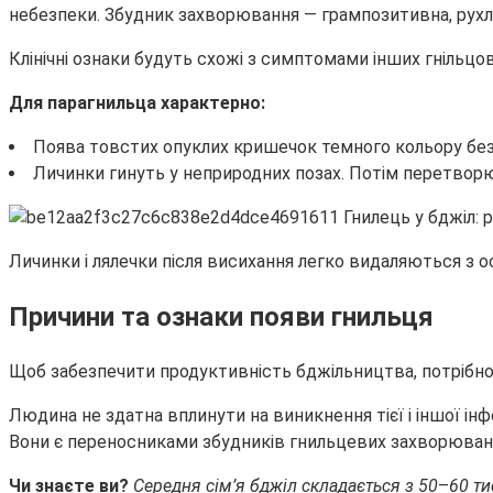
небезпеки. Збудник захворювання — грампозитивна, рухл
Клінічні ознаки будуть схожі з симптомами інших гнільцов
Для парагнильца характерно:
Поява товстих опуклих кришечок темного кольору без 
Личинки гинуть у неприродних позах. Потім перетворю
Личинки і лялечки після висихання легко видаляються з о
Причини та ознаки появи гнильця
Щоб забезпечити продуктивність бджільництва, потрібно 
Людина не здатна вплинути на виникнення тієї і іншої і
Вони є переносниками збудників гнильцевих захворювань
Чи знаєте ви?
Середня сім’я бджіл складається з 50
–
60 ти