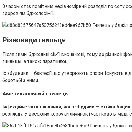
З часом стає помітним нерівномірний розподіл по соту ос
здоров’ям бджолосім’ї.
Різновиди гнильця
Після зими, бджолині сім’ї виснажені, тому до різних і
гнильцы, а також парагнилец.
Їх збудники — бактерії, що утворюють спори. Існують ві
боротьбі з ними.
Американський гнилець
Інфекційне захворювання, його збудник — стійка бацил
розплоду. У висохлих корочки личинок і частково в меді,