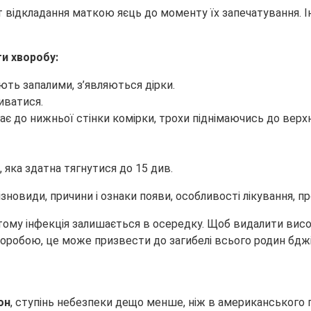
т відкладання маткою яєць до моменту їх запечатування. Ін
и хворобу:
ть запалими, з’являються дірки.
иватися.
ає до нижньої стінки комірки, трохи піднімаючись до верх
 яка здатна тягнутися до 15 див.
тому інфекція залишається в осередку. Щоб видалити вис
воробою, це може призвести до загибелі всього родин бджіл
он
, ступінь небезпеки дещо менше, ніж в американського 