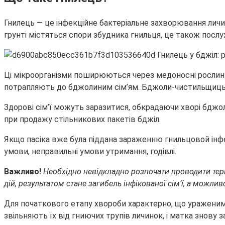
Гнилець — це інфекційне бактеріальне захворювання личи
грунті містяться спори збудника гнильця, це також посл
Ці мікроорганізми поширюються через медоносні рослини з
потрапляють до бджолиним сім’ям. Бджоли-чистильщицы 
Здорові сім’ї можуть заразитися, обкрадаючи хворі бджо
при продажу стільникових пакетів бджіл.
Якщо пасіка вже була піддана зараженню гнильцовой інф
умови, неправильні умови утримання, годівлі.
Важливо!
Необхідно невідкладно розпочати проводити тер
дій, результатом стане загибель інфікованої сім’ї, а можливо,
Для початкового етапу хвороби характерно, що ураженими,
звільняють їх від гниючих трупів личинок, і матка знову з