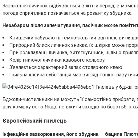
Зараження личинок відбувається в літній період, в момен
погода сприятливо позначається на розвитку збудника.
Незабаром після запечатування, пасічник може помітит
Кришечки набувають темно-жовтий відтінок, виглядаю
Природний блиск личинок зникає, їх шкірка може прор
При розкладанні личинка, витягнувшись, щільно приляг
Колір гниючої личинки кавового кольору.
З’являється характерний запах столярного клею.
Гнильна клейка субстанція має вигляд тонкої павутини,
Бджоли-чистильники не можуть її самостійно прибрати, 
цілу комірку сота. Якщо не вжити заходів по боротьбі з х
Європейський гнилець
Інфекційне захворювання, його збудник — бацила Плют