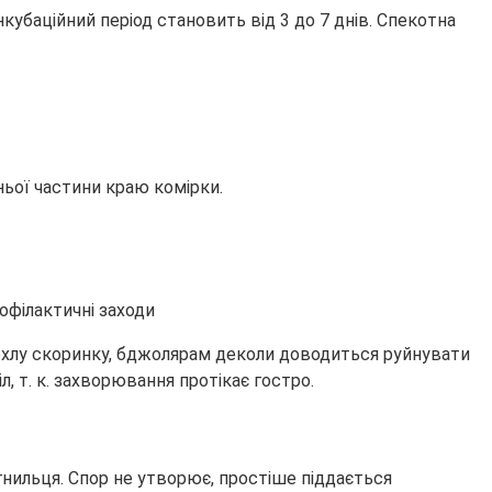
кубаційний період становить від 3 до 7 днів. Спекотна
ньої частини краю комірки.
охлу скоринку, бджолярам деколи доводиться руйнувати
, т. к. захворювання протікає гостро.
гнильця. Спор не утворює, простіше піддається