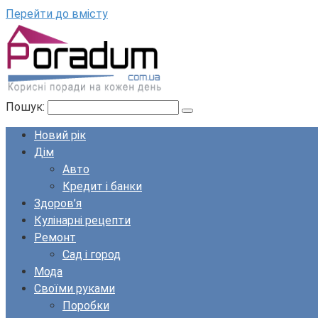
Перейти до вмісту
Пошук:
Новий рік
Дім
Авто
Кредит і банки
Здоров’я
Кулінарні рецепти
Ремонт
Сад і город
Мода
Своїми руками
Поробки