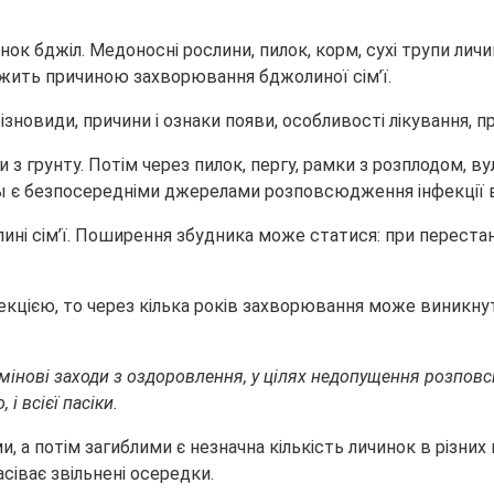
нок бджіл. Медоносні рослини, пилок, корм, сухі трупи ли
ужить причиною захворювання бджолиної сім’ї.
 грунту. Потім через пилок, пергу, рамки з розплодом, ву
є безпосередніми джерелами розповсюдження інфекції вс
лині сім’ї. Поширення збудника може статися: при переста
екцією, то через кілька років захворювання може виникну
мінові заходи з оздоровлення, у цілях недопущення розповс
 і всієї пасіки.
 а потім загиблими є незначна кількість личинок в різних
асіває звільнені осередки.