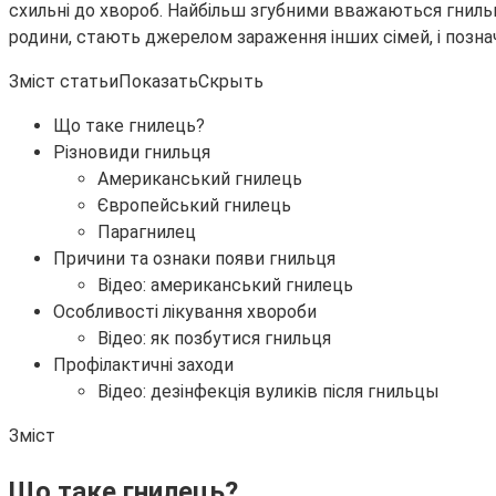
схильні до хвороб. Найбільш згубними вважаються гнил
родини, стають джерелом зараження інших сімей, і познача
Зміст статьиПоказатьСкрыть
Що таке гнилець?
Різновиди гнильця
Американський гнилець
Європейський гнилець
Парагнилец
Причини та ознаки появи гнильця
Відео: американський гнилець
Особливості лікування хвороби
Відео: як позбутися гнильця
Профілактичні заходи
Відео: дезінфекція вуликів після гнильцы
Зміст
Що таке гнилець?