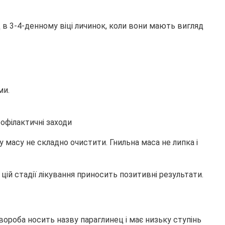
 в 3-4-денному віці личинок, коли вони мають вигляд
ми.
у масу не складно очистити. Гнильна маса не липка і
цій стадії лікування приносить позитивні результати.
вороба носить назву параглинец і має низьку ступінь