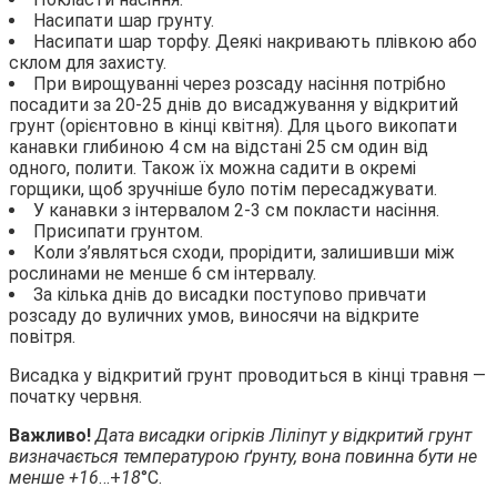
Насипати шар грунту.
Насипати шар торфу. Деякі накривають плівкою або
склом для захисту.
При вирощуванні через розсаду насіння потрібно
посадити за 20-25 днів до висаджування у відкритий
грунт (орієнтовно в кінці квітня). Для цього викопати
канавки глибиною 4 см на відстані 25 см один від
одного, полити. Також їх можна садити в окремі
горщики, щоб зручніше було потім пересаджувати.
У канавки з інтервалом 2-3 см покласти насіння.
Присипати грунтом.
Коли з’являться сходи, прорідити, залишивши між
рослинами не менше 6 см інтервалу.
За кілька днів до висадки поступово привчати
розсаду до вуличних умов, виносячи на відкрите
повітря.
Висадка у відкритий грунт проводиться в кінці травня —
початку червня.
Важливо!
Дата висадки огірків Ліліпут у відкритий грунт
визначається температурою ґрунту, вона повинна бути не
менше +16
…+
18
°С.