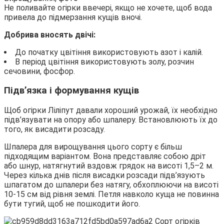
Не поливайте огірки ввечері, якщо не хочете, щоб вода
привела до підмерзання кущів вночі.
Добрива вносять двічі:
До початку цвітіння використовують азот і калій.
В період цвітіння використовують золу, розчин
сечовини, фосфор.
Підв’язка і формування кущів
Щоб огірки Ліліпут давали хороший урожай, їх необхідно
підв’язувати на опору або шпалеру. Встановлюють їх до
того, як висадити розсаду.
Шпалера для вирощування цього сорту є більш
підходящим варіантом. Вона представляє собою дріт
або шнур, натягнутий вздовж грядок на висоті 1,5–2 м.
Через кілька днів після висадки розсади підв’язують
шпагатом до шпалери без натягу, обхоплюючи на висоті
10-15 см від рівня землі. Петля навколо куща не повинна
бути тугий, щоб не пошкодити його.