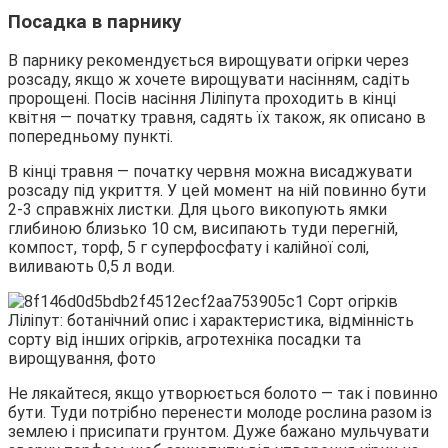
Посадка в парнику
В парнику рекомендується вирощувати огірки через
розсаду, якщо ж хочете вирощувати насінням, садіть
пророщені. Посів насіння Ліліпута проходить в кінці
квітня — початку травня, садять їх також, як описано в
попередньому пункті.
В кінці травня — початку червня можна висаджувати
розсаду під укриття. У цей момент на ній повинно бути
2-3 справжніх листки. Для цього викопують ямки
глибиною близько 10 см, висипають туди перегній,
компост, торф, 5 г суперфосфату і калійної солі,
виливають 0,5 л води.
Не лякайтеся, якщо утворюється болото — так і повинно
бути. Туди потрібно перенести молоде рослина разом із
землею і присипати грунтом. Дуже бажано мульчувати