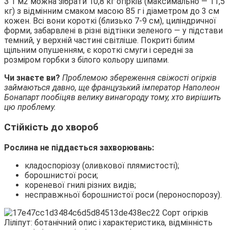
З 1 м2 можна зібрати 10,8 кг огірків (максимально — 11,5
кг) з відмінним смаком масою 85 г і діаметром до 3 см
кожен. Всі вони короткі (близько 7-9 см), циліндричної
форми, забарвлені в різні відтінки зеленого — у підстави
темний, у верхній частині світліше. Покриті білим
щільним опушенням, є короткі смуги і середні за
розміром горбки з білого кольору шипами.
Чи знаєте ви?
Проблемою збереження свіжості огірків
займаються давно, ще французький імператор Наполеон
Бонапарт пообіцяв велику винагороду тому, хто вирішить
цю проблему.
Стійкість до хвороб
Рослина не піддається захворювань:
кладоспоріозу (оливкової плямистості);
борошнистої роси;
кореневої гнилі різних видів;
несправжньої борошнистої роси (пероноспорозу).