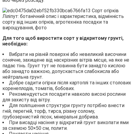
або через розсаду.
Для того щоб виростити сорт у відкритому грунті,
необхідно:
Вибрати на рівній поверхні або невеликий височини
сонячне, захищене від наскрізних вітрів місце, на яке не
падає тінь. Грунт тут не повинна бути занадто кислою
або занадто важкою, допускається слабокисла або
нейтральна грунт.
Добре садити огірки після картоплі та інших столових
коренеплодів, томатів, бобових.
Рекомендується посадити навколо високі рослини
для захисту від вітру.
Для поліпшення структури грунту потрібно внести
гній, перегній, торф, тирса, різану солому,
грубозернистий пісок, мінеральні добрива.
При висадці насіння у відкритий грунт викопати ями
за схемою 50×50 см, полити.
Покласти насіння.