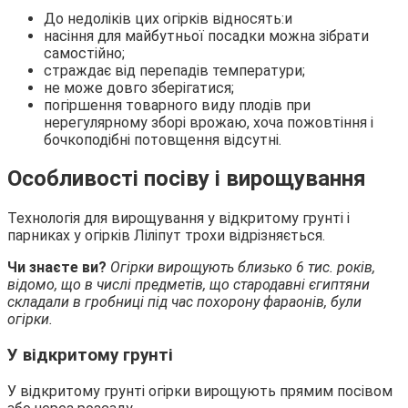
До недоліків цих огірків відносять:и
насіння для майбутньої посадки можна зібрати
самостійно;
страждає від перепадів температури;
не може довго зберігатися;
погіршення товарного виду плодів при
нерегулярному зборі врожаю, хоча пожовтіння і
бочкоподібні потовщення відсутні.
Особливості посіву і вирощування
Технологія для вирощування у відкритому грунті і
парниках у огірків Ліліпут трохи відрізняється.
Чи знаєте ви?
Огірки вирощують близько 6 тис. років,
відомо, що в числі предметів, що стародавні єгиптяни
складали в гробниці під час похорону фараонів, були
огірки.
У відкритому грунті
У відкритому грунті огірки вирощують прямим посівом