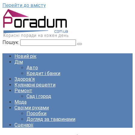
Перейти до вмісту
Пошук:
Новий рік
Дім
Авто
Кредит і банки
Здоров’я
Кулінарні рецепти
Ремонт
Сад і город
Мода
Своїми руками
Поробки
Догляд за тваринами
Сценарії