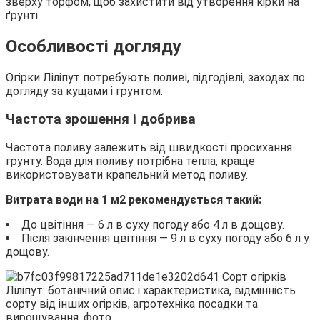
зверху торфом, щоб захистити від утворення кірки на
ґрунті.
Особливості догляду
Огірки Ліліпут потребують поливі, підгодівлі, заходах по
догляду за кущами і грунтом.
Частота зрошення і добрива
Частота поливу залежить від швидкості просихання
грунту. Вода для поливу потрібна тепла, краще
використовувати крапельний метод поливу.
Витрата води на 1 м2 рекомендується такий:
До цвітіння — 6 л в суху погоду або 4 л в дощову.
Після закінчення цвітіння — 9 л в суху погоду або 6 л у
дощову.