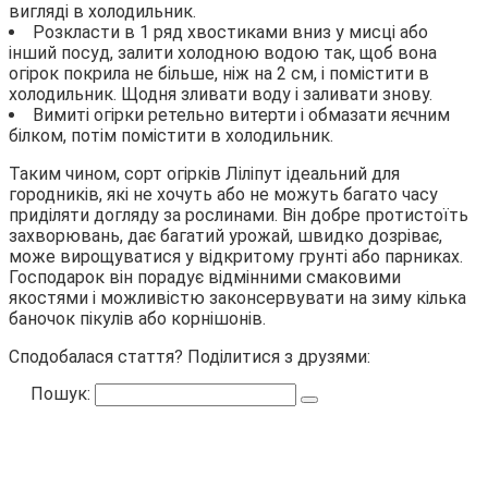
вигляді в холодильник.
Розкласти в 1 ряд хвостиками вниз у мисці або
інший посуд, залити холодною водою так, щоб вона
огірок покрила не більше, ніж на 2 см, і помістити в
холодильник. Щодня зливати воду і заливати знову.
Вимиті огірки ретельно витерти і обмазати яєчним
білком, потім помістити в холодильник.
Таким чином, сорт огірків Ліліпут ідеальний для
городників, які не хочуть або не можуть багато часу
приділяти догляду за рослинами. Він добре протистоїть
захворювань, дає багатий урожай, швидко дозріває,
може вирощуватися у відкритому грунті або парниках.
Господарок він порадує відмінними смаковими
якостями і можливістю законсервувати на зиму кілька
баночок пікулів або корнішонів.
Сподобалася стаття? Поділитися з друзями:
Пошук: