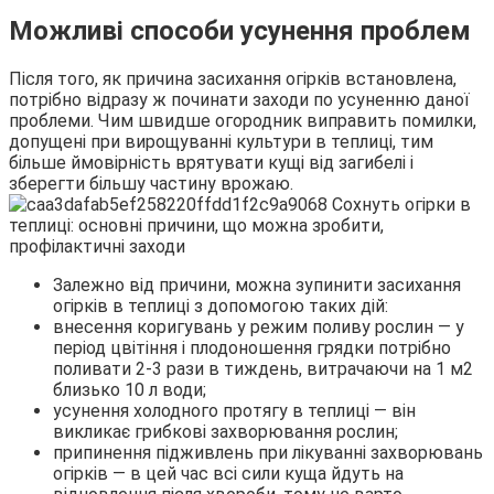
Можливі способи усунення проблем
Після того, як причина засихання огірків встановлена,
потрібно відразу ж починати заходи по усуненню даної
проблеми. Чим швидше огородник виправить помилки,
допущені при вирощуванні культури в теплиці, тим
більше ймовірність врятувати кущі від загибелі і
зберегти більшу частину врожаю.
Залежно від причини, можна зупинити засихання
огірків в теплиці з допомогою таких дій:
внесення коригувань у режим поливу рослин — у
період цвітіння і плодоношення грядки потрібно
поливати 2-3 рази в тиждень, витрачаючи на 1 м2
близько 10 л води;
усунення холодного протягу в теплиці — він
викликає грибкові захворювання рослин;
припинення підживлень при лікуванні захворювань
огірків — в цей час всі сили куща йдуть на