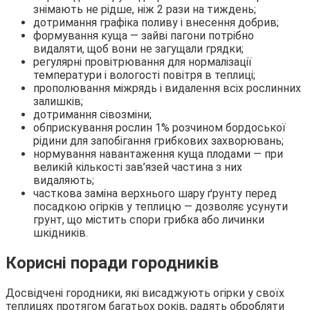
знімають не рідше, ніж 2 рази на тиждень;
дотримання графіка поливу і внесення добрив;
формування куща — зайві пагони потрібно
видаляти, щоб вони не загущали грядки;
регулярні провітрювання для нормалізації
температури і вологості повітря в теплиці;
прополювання міжрядь і видалення всіх рослинних
залишків;
дотримання сівозміни;
обприскування рослин 1% розчином бордоської
рідини для запобігання грибкових захворювань;
нормування навантаження куща плодами — при
великій кількості зав’язей частина з них
видаляють;
часткова заміна верхнього шару ґрунту перед
посадкою огірків у теплицю — дозволяє усунути
грунт, що містить спори грибка або личинки
шкідників.
Корисні поради городників
Досвідчені городники, які висаджують огірки у своїх
теплицях протягом багатьох років, радять обробляти