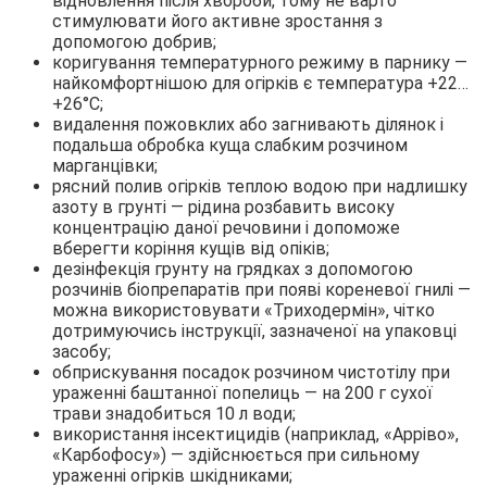
відновлення після хвороби, тому не варто
стимулювати його активне зростання з
допомогою добрив;
коригування температурного режиму в парнику —
найкомфортнішою для огірків є температура +22…
+26°С;
видалення пожовклих або загнивають ділянок і
подальша обробка куща слабким розчином
марганцівки;
рясний полив огірків теплою водою при надлишку
азоту в грунті — рідина розбавить високу
концентрацію даної речовини і допоможе
вберегти коріння кущів від опіків;
дезінфекція грунту на грядках з допомогою
розчинів біопрепаратів при появі кореневої гнилі —
можна використовувати «Триходермін», чітко
дотримуючись інструкції, зазначеної на упаковці
засобу;
обприскування посадок розчином чистотілу при
ураженні баштанної попелиць — на 200 г сухої
трави знадобиться 10 л води;
використання інсектицидів (наприклад, «Арріво»,
«Карбофосу») — здійснюється при сильному
ураженні огірків шкідниками;