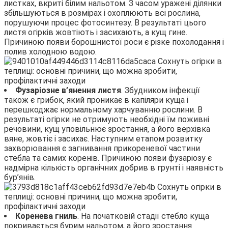
листках, вкриті білим нальотом. З часом уражені ділянки
збільшуються в розмірах і охоплюють всі рослина,
порушуючи процес фотосинтезу. В результаті цього
листя огірків жовтіють і засихають, а кущ гине.
Причиною появи борошнистої роси є різке похолодання і
полив холодною водою.
Фузаріозне в’янення листя
. Збудником інфекції
також є грибок, який проникає в капіляри куща і
перешкоджає нормальному харчуванню рослини. В
результаті огірки не отримують необхідні їм поживні
речовини, кущ уповільнює зростання, а його верхівка
вяне, жовтіє і засихає. Наступним етапом розвитку
захворювання є загнивання прикореневої частини
стебла та самих коренів. Причиною появи фузаріозу є
надмірна кількість органічних добрив в грунті і наявність
бур’янів.
Коренева гниль
. На початковій стадії стебло куща
покривається бурим нальотом, а його зростання