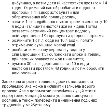
цибулиння, а потім дати їй настоятися протягом 14
годин. Отриманий настій розбавити водою в
пропорції 1:4 і використовувати для
обприскування або поливу рослин;
залити 1 кг подрібненої свіжої трави живокосту 10
л води і залишити настоятися на 7 днів. Потім
розвести отриманий концентрат водою у
співвідношенні 1:9 і зрошувати грядки з огірками;
розчинити 1 ст. л. соди на 10 л води і полити
отриманою сумішшю молоді кущі;
розбавити молочну сироватку водою у
співвідношенні 1:5 і обприскати огірки в теплиці
при перших ознаках пожовтіння листя;
суміш з 30 ст. л. деревної золи і 10 л води,
настоювати протягом 48 годин, а потім обробити
нею рослини.
Засихання огірків в теплиці є досить поширеною
проблемою, яка може викликати загибель всього
врожаю. Але з допомогою перелічених у цій статті
порад і рекомендацій можна успішно вилікувати
рослини, а також попередити виникнення подібних
труднощів у майбутньому.