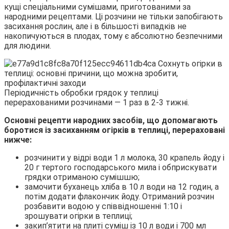
кущі спеціальними сумішами, приготованими за
народними рецептами. Ці розчини не тільки запобігають
засихання рослин, але і в більшості випадків не
накопичуються в плодах, тому є абсолютно безпечними
для людини.
Періодичність обробки грядок у теплиці
перерахованими розчинами — 1 раз в 2-3 тижні.
Основні рецепти народних засобів, що допомагають
боротися із засиханням огірків в теплиці, перераховані
нижче:
розчинити у відрі води 1 л молока, 30 крапель йоду і
20 г тертого господарського мила і обприскувати
грядки отриманою сумішшю;
замочити буханець хліба в 10 л води на 12 годин, а
потім додати флакончик йоду. Отриманий розчин
розбавити водою у співвідношенні 1:10 і
зрошувати огірки в теплиці;
закип’ятити на плиті суміш із 10 л води і 700 мл