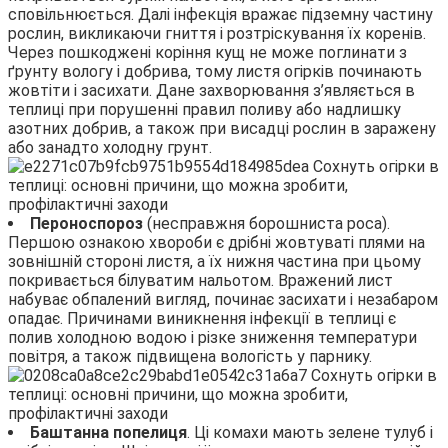
сповільнюється. Далі інфекція вражає підземну частину
рослин, викликаючи гниття і розтріскування їх коренів.
Через пошкоджені коріння кущ не може поглинати з
ґрунту вологу і добрива, тому листя огірків починають
жовтіти і засихати. Дане захворювання з’являється в
теплиці при порушенні правил поливу або надлишку
азотних добрив, а також при висадці рослин в заражену
або занадто холодну грунт.
Пероноспороз
(несправжня борошниста роса).
Першою ознакою хвороби є дрібні жовтуваті плями на
зовнішній стороні листя, а їх нижня частина при цьому
покривається білуватим нальотом. Вражений лист
набуває обпалений вигляд, починає засихати і незабаром
опадає. Причинами виникнення інфекції в теплиці є
полив холодною водою і різке зниження температури
повітря, а також підвищена вологість у парнику.
Баштанна попелиця
. Ці комахи мають зелене тулуб і