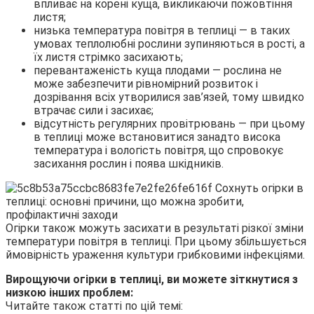
впливає на корені куща, викликаючи пожовтіння
листя;
низька температура повітря в теплиці — в таких
умовах теплолюбні рослини зупиняються в рості, а
їх листя стрімко засихають;
перевантаженість куща плодами — рослина не
може забезпечити рівномірний розвиток і
дозрівання всіх утворилися зав’язей, тому швидко
втрачає сили і засихає;
відсутність регулярних провітрювань — при цьому
в теплиці може встановитися занадто висока
температура і вологість повітря, що спровокує
засихання рослин і поява шкідників.
Огірки також можуть засихати в результаті різкої зміни
температури повітря в теплиці. При цьому збільшується
ймовірність ураження культури грибковими інфекціями.
Вирощуючи огірки в теплиці, ви можете зіткнутися з
низкою інших проблем:
Читайте також статті по цій темі: