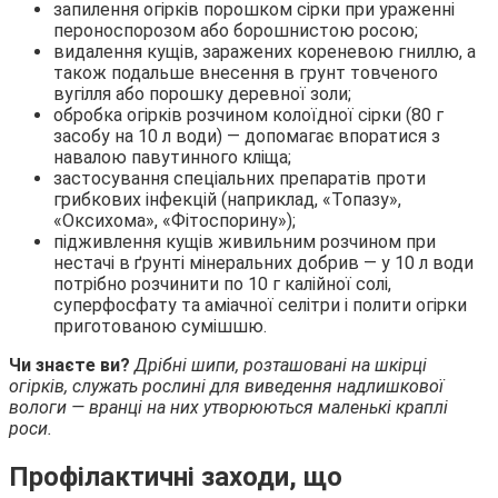
запилення огірків порошком сірки при ураженні
пероноспорозом або борошнистою росою;
видалення кущів, заражених кореневою гниллю, а
також подальше внесення в грунт товченого
вугілля або порошку деревної золи;
обробка огірків розчином колоїдної сірки (80 г
засобу на 10 л води) — допомагає впоратися з
навалою павутинного кліща;
застосування спеціальних препаратів проти
грибкових інфекцій (наприклад, «Топазу»,
«Оксихома», «Фітоспорину»);
підживлення кущів живильним розчином при
нестачі в ґрунті мінеральних добрив — у 10 л води
потрібно розчинити по 10 г калійної солі,
суперфосфату та аміачної селітри і полити огірки
приготованою сумішшю.
Чи знаєте ви?
Дрібні шипи, розташовані на шкірці
огірків, служать рослині для виведення надлишкової
вологи — вранці на них утворюються маленькі краплі
роси.
Профілактичні заходи, що