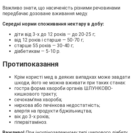
Важливо знати, що насиченість різними речовинами
передбачає дозоване вживання меду.
Середні норми споживання нектару в добу:
діти від 3-х до 12 років — до 20-25 г;
від 12 років і старше — 50-70 г;
старше 55 років — 30-40 г;
діабетикам — 5-10 р.
Протипоказання
Крім користі мед в деяких випадках може завдати
шкоди, його не можна вживати при таких станах:
гостра форма хвороби органів ШЛУНКОВО-
кишкового тракту;
сечокам’яна хвороба;
ниркова або печінкова недостатність;
алергія на продукти бджільництва;
вік до 3-х років;
гіпервітаміноз.
Важливо!
При інсулінозалежному типі цукрового діабету