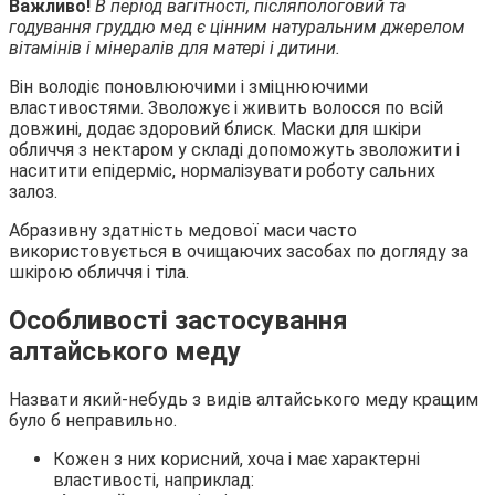
Важливо!
В період вагітності, післяпологовий та
годування груддю мед є цінним натуральним джерелом
вітамінів і мінералів для матері і дитини.
Він володіє поновлюючими і зміцнюючими
властивостями. Зволожує і живить волосся по всій
довжині, додає здоровий блиск. Маски для шкіри
обличчя з нектаром у складі допоможуть зволожити і
наситити епідерміс, нормалізувати роботу сальних
залоз.
Абразивну здатність медової маси часто
використовується в очищаючих засобах по догляду за
шкірою обличчя і тіла.
Особливості застосування
алтайського меду
Назвати який-небудь з видів алтайського меду кращим
було б неправильно.
Кожен з них корисний, хоча і має характерні
властивості, наприклад: