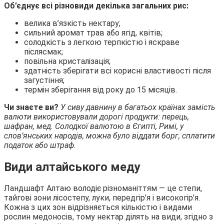
Об’єднує всі різновиди декілька загальних рис:
велика в’язкість нектару;
сильний аромат трав або ягід, квітів;
солодкість з легкою терпкістю і яскраве
післясмак;
повільна кристалізація;
здатність зберігати всі корисні властивості після
загустіння;
термін зберігання від року до 15 місяців.
Чи знаєте ви?
У сиву давнину в багатьох країнах замість
валюти використовували дорогі продукти: перець,
шафран, мед. Солодкої валютою в Єгипті, Римі, у
слов’янських народів, можна було віддати борг, сплатити
податок або штраф.
Види алтайського меду
Ландшафт Алтаю володіє різноманіттям — це степи,
тайгові зони лісостепу, луки, передгір’я і високогір’я.
Кожна з цих зон відрізняється кількістю і видами
рослин медоносів, тому нектар ділять на види, згідно з