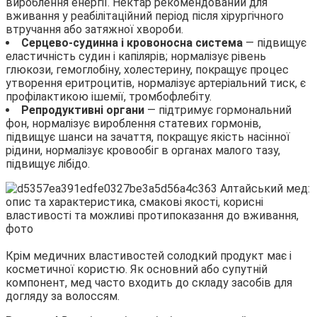
вироблення енергії. Нектар рекомендований для
вживання у реабілітаційний період після хірургічного
втручання або затяжної хвороби.
Серцево-судинна і кровоносна система
— підвищує
еластичність судин і капілярів; нормалізує рівень
глюкози, гемоглобіну, холестерину, покращує процес
утворення еритроцитів, нормалізує артеріальний тиск, є
профілактикою ішемії, тромбофлебіту.
Репродуктивні органи
— підтримує гормональний
фон, нормалізує вироблення статевих гормонів,
підвищує шанси на зачаття, покращує якість насінної
рідини, нормалізує кровообіг в органах малого тазу,
підвищує лібідо.
Крім медичних властивостей солодкий продукт має і
косметичної користю. Як основний або супутній
компонент, мед часто входить до складу засобів для
догляду за волоссям.