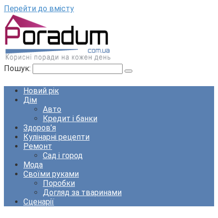
Перейти до вмісту
Пошук:
Новий рік
Дім
Авто
Кредит і банки
Здоров’я
Кулінарні рецепти
Ремонт
Сад і город
Мода
Своїми руками
Поробки
Догляд за тваринами
Сценарії