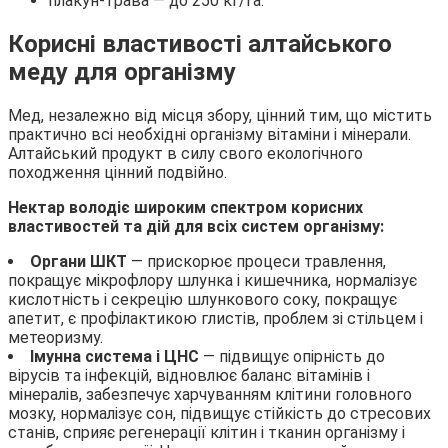
плакун-трава — до 250 кг/га.
Корисні властивості алтайського
меду для організму
Мед, незалежно від місця збору, цінний тим, що містить
практично всі необхідні організму вітаміни і мінерали.
Алтайський продукт в силу свого екологічного
походження цінний подвійно.
Нектар володіє широким спектром корисних
властивостей та дій для всіх систем організму:
Органи ШКТ
— прискорює процеси травлення,
покращує мікрофлору шлунка і кишечника, нормалізує
кислотність і секрецію шлункового соку, покращує
апетит, є профілактикою глистів, проблем зі стільцем і
метеоризму.
Імунна система і ЦНС
— підвищує опірність до
вірусів та інфекцій, відновлює баланс вітамінів і
мінералів, забезпечує харчуванням клітини головного
мозку, нормалізує сон, підвищує стійкість до стресових
станів, сприяє регенерації клітин і тканин організму і