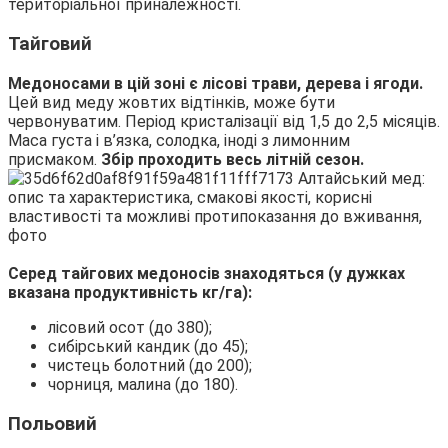
територіальної приналежності.
Тайговий
Медоносами в цій зоні є лісові трави, дерева і ягоди.
Цей вид меду жовтих відтінків, може бути
червонуватим. Період кристалізації від 1,5 до 2,5 місяців.
Маса густа і в’язка, солодка, іноді з лимонним
присмаком.
Збір проходить весь літній сезон.
Серед тайгових медоносів знаходяться (у дужках
вказана продуктивність кг/га):
лісовий осот (до 380);
сибірський кандик (до 45);
чистець болотний (до 200);
чорниця, малина (до 180).
Польовий