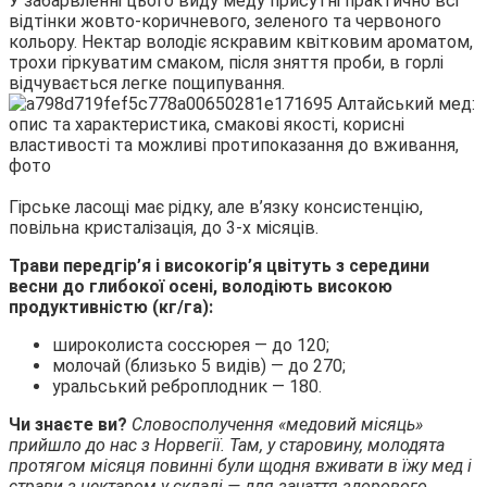
У забарвленні цього виду меду присутні практично всі
відтінки жовто-коричневого, зеленого та червоного
кольору. Нектар володіє яскравим квітковим ароматом,
трохи гіркуватим смаком, після зняття проби, в горлі
відчувається легке пощипування.
Гірське ласощі має рідку, але в’язку консистенцію,
повільна кристалізація, до 3-х місяців.
Трави передгір’я і високогір’я цвітуть з середини
весни до глибокої осені, володіють високою
продуктивністю (кг/га):
широколиста соссюрея — до 120;
молочай (близько 5 видів) — до 270;
уральський реброплодник — 180.
Чи знаєте ви?
Словосполучення «медовий місяць»
прийшло до нас з Норвегії. Там, у старовину, молодята
протягом місяця повинні були щодня вживати в їжу мед і
страви з нектаром у складі — для зачаття здорового