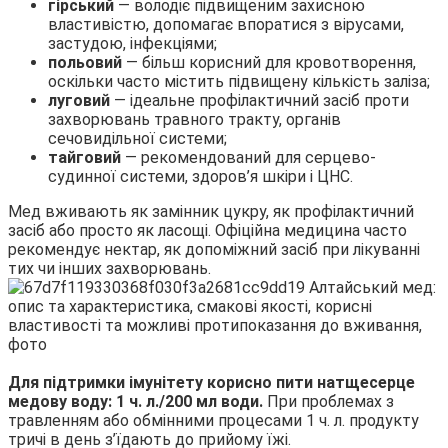
гірський
— володіє підвищеним захисною
властивістю, допомагає впоратися з вірусами,
застудою, інфекціями;
польовий
— більш корисний для кровотворення,
оскільки часто містить підвищену кількість заліза;
луговий
— ідеальне профілактичний засіб проти
захворювань травного тракту, органів
сечовидільної системи;
тайговий
— рекомендований для серцево-
судинної системи, здоров’я шкіри і ЦНС.
Мед вживають як замінник цукру, як профілактичний
засіб або просто як ласощі. Офіційна медицина часто
рекомендує нектар, як допоміжний засіб при лікуванні
тих чи інших захворювань.
Для підтримки імунітету корисно пити натщесерце
медову воду: 1 ч. л./200 мл води.
При проблемах з
травленням або обмінними процесами 1 ч. л. продукту
тричі в день з’їдають до прийому їжі.