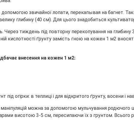
рива.
допомогою звичайної лопати, перекапывая на багнет. Такий 
 велику глибину (40 см). Для цього знадобиться культивато
. Через тиждень під повторну перекопування на глибину 3
ній кислотності ґрунту замість гною на кожен 1 м2 вносят
дбачає внесення на кожен 1 м2:
аніпуляцій можна за допомогою мульчування родючого шар
рами висотою 3-5 см, пересипаючи їх з грунтом. Всього р