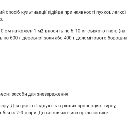
спосіб культивації підійде при наявності пухкої, легкої
р.
0 см на кожен 1 м2 вносять по 6-10 кг свіжого гною (на
ь по 600 г деревної золи або 400 г доломітового борошна
у. Для цього з’єднують в рівних пропорціях тирсу,
облять 2-3 шари. До весни частина органіки вже