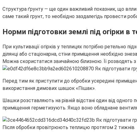
Структура ґрунту — ще один важливий показник, що вплива
саме такий грунт, то необхідно заздалегідь провести роб
Норми підготовки землі під огірки в т
При культивації огірків у теплицях потрібно ретельно підх
ділянці або стаціонарна, стіни приміщення необхідно зне
Можна скористатися звичайною білизною. Її розводять з 
Перед тим як приступити до обробки усередині приміщенн
використання димових шашок «Пішак».
Шашки розставляють на рівній відстані один від одного п
приміщення герметизують. Якщо воно обладнане вентиляці
Після обробки провітрюють теплицю протягом 2 тижнів