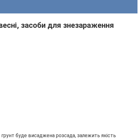
навесні, засоби для знезараження
ий грунт буде висаджена розсада, залежить якість