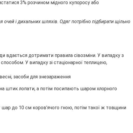
истатися 3% розчином мідного купоросу або
я очей і дихальних шляхів. Одяг потрібно підбирати щільно
ди вдається дотримати правила сівозміни. У випадку з
способом. У випадку зі стаціонарної теплицею,
 на штик лопати, а потім посипають шаром хлорного
 шар до 10 см коров’ячого гною, потім такої ж товщини