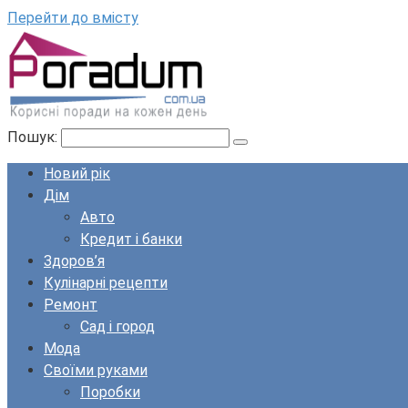
Перейти до вмісту
Пошук:
Новий рік
Дім
Авто
Кредит і банки
Здоров’я
Кулінарні рецепти
Ремонт
Сад і город
Мода
Своїми руками
Поробки