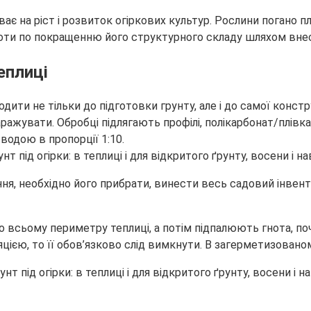
є на ріст і розвиток огіркових культур. Рослини погано п
оти по покращенню його структурного складу шляхом внесен
еплиці
одити не тільки до підготовки грунту, але і до самої конст
заражувати. Обробці підлягають профілі, полікарбонат/плів
водою в пропорції 1:10.
я, необхідно його прибрати, винести весь садовий інвента
о всьому периметру теплиці, а потім підпалюють гнота, по
єю, то її обов’язково слід вимкнути. В загерметизованом