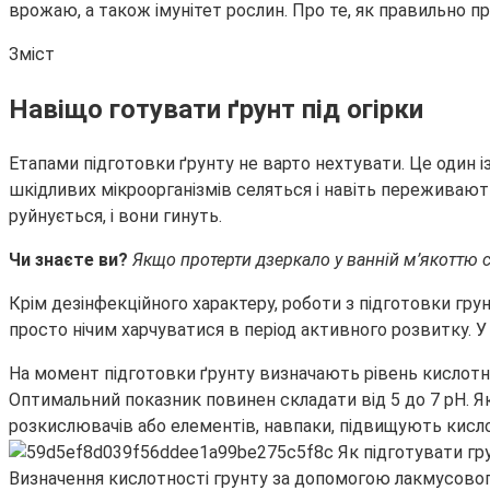
врожаю, а також імунітет рослин. Про те, як правильно п
Зміст
Навіщо готувати ґрунт під огірки
Етапами підготовки ґрунту не варто нехтувати. Це один і
шкідливих мікроорганізмів селяться і навіть переживают
руйнується, і вони гинуть.
Чи знаєте ви?
Якщо протерти дзеркало у ванній м’якоттю св
Крім дезінфекційного характеру, роботи з підготовки гр
просто нічим харчуватися в період активного розвитку. У
На момент підготовки ґрунту визначають рівень кислотн
Оптимальний показник повинен складати від 5 до 7 pH. 
розкислювачів або елементів, навпаки, підвищують кисло
Визначення кислотності грунту за допомогою лакмусово