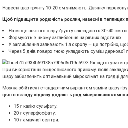
Навесні шар грунту 10-20 см знімають. Ділянку перекопу
Щоб підвищити родючість рослин, навесні в теплицях п
На місце знятого шару ґрунту закладають 30-40 см гн
Формують в ньому заглиблення на рівних відстанях.
У заглиблення заливають 1 л окропу — це потрібно, що
Через 5 днів поверх гною укладають суміш дернової грун
При використанні вищеописаного прийому, після закладки 
шару забезпечить оптимальний мікроклімат на грядці для
Можна обійтися і стандартним варіантом заміни шару ґрун
цього складу відразу додають ряд мінеральних компон
15 г калію сульфату;
20 г суперфосфату;
10 г аміачної селітри.