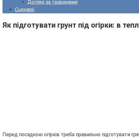
Догляд за тваринами
Сценарії
Як підготувати грунт під огірки: в теп
Перед посадкою огірків треба правильно підготувати грядк