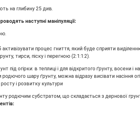
ють на глибину 25 див.
роводять наступні маніпуляції:
ою.
б активізувати процес гниття, який буде сприяти виділенн
ту, тирси, піску і перегною (2:1:1:2).
родючого шару ґрунту, можна відразу висівати насіння огі
 росту і розвитку культури
ту родючим субстратом, що складається з дернової грунту, 
ентів: