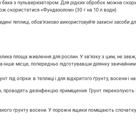
 бака з пульверизатором. Для рідких обробок можна скор
ож скористатися «Фундазолом» (30 г на 10 л води).
ині теплиці, обов’язково використовуйте захисні засоби дл
ика площа живлення для рослин. У зв’язку з цим, не завж
а інше місце, попередньо підготувавши ділянку звичайним 
жаю, проводять дезінфекцію приміщення. Грунт перекопують
аного грунту восени. У порожні ящики поміщають спочатку