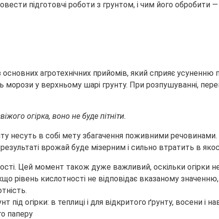
ровести підготовчі роботи з грунтом, і чим його обробити
—
з основних агротехнічних прийомів, який сприяє усуненню п
ь морози у верхньому шарі грунту. При розпушуванні, пер
іжого огірка, воно не буде пітніти.
унту несуть в собі мету збагачення поживними речовинами.
 результаті врожай буде мізерним і сильно втратить в якос
ості. Цей момент також дуже важливий, оскільки огірки н
Якщо рівень кислотності не відповідає вказаному значенн
тність.
го паперу