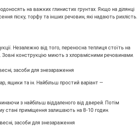
лодоносять на важких глинистих грунтах. Якщо на ділянці
ня піску, торфу та інших речовин, які надають рихлість.
рукції. Незалежно від того, переносна теплиця стоїть на
ка. Зовні конструкцію миють з хлорвмісними речовинами.
р, ящики та ін. Найбільш простий варіант —
чинаючи з найбільш віддаленого від дверей. Потім
у стані приміщення залишають на 8-10 годин.