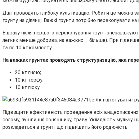
можна буде застосувати як знезаражуючого засоби і доб
Далі проводять глибоку культивацію. Робити це можна за 
грунту на ділянці. Важкі грунти потрібно перекопувати на
Відразу після першого перекопування грунт знезаражують
легких менше добрива, на важких — більше). При підвище
та по 10 кг компосту.
На важких грунтах проводять структуризацію, яка пере
20 кг гною;
10 кг торфу;
10 кг піску.
Підвищити ефективність проведення всіх вищеописаних м
солому, лушпиння соняшнику, траву. Укладають мульчу ша
розкладеться в грунті, що підвищить його родючість.