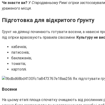
Чи знаєте ви?
У Стародавньому Римі огірки застосовували 
ураженого місця.
Підготовка для відкритого ґрунту
Грунт на ділянці починають готувати восени, а навесні п
під огірки враховують правила сівозміни.
Культуру не ви
кабачків;
патисонів;
баклажанів;
томатів;
картоплі.
Восени
На цьому етапі площа спочатку очищають від рослинних ре