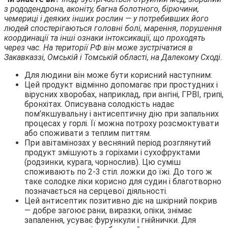
з рододендрона, аконіту, багна болотного, бірючини,
чемериці і деяких інших рослин — у потребивших його
людей спостерігаються головні болі, марення, порушення
координації та інші ознаки інтоксикації, що проходять
через час. На території РФ він може зустрічатися в
Закавказзі, Омській і Томській області, на Далекому Сході.
Для людини він може бути корисний наступним:
Цей продукт відмінно допомагає при простудних і
вірусних хворобах, наприклад, при ангіні, ГРВІ, грипі,
бронхітах. Описувана солодкість надає
пом’якшувальну і антисептичну дію при запальних
процесах у горлі. Її можна потроху розсмоктувати
або споживати з теплим питтям.
При авітамінозах у весняний період розглянутий
продукт змішують з горіхами і сухофруктами
(родзинки, курага, чорнослив). Цю суміш
споживають по 2-3 стіл. ложки до їжі. До того ж
таке солодке ліки корисно для судин і благотворно
позначається на серцевої діяльності.
Цей антисептик позитивно діє на шкірний покрив
— добре загоює рани, виразки, опіки, знімає
запалення, усуває фурункули і гнійнички. Для