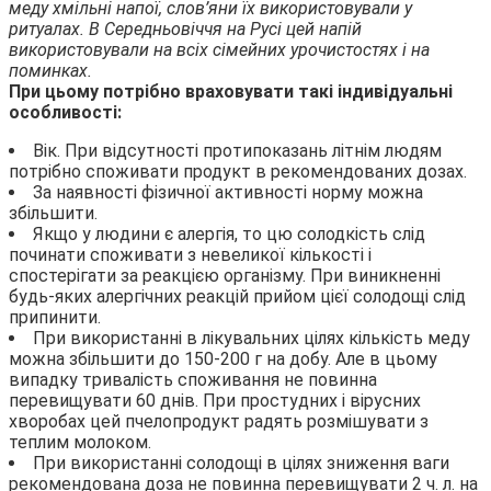
меду
хмільні напої, слов’яни їх використовували у
ритуалах. В Середньовіччя на Русі
цей напій
використовували на всіх сімейних урочистостях і на
поминках.
При цьому потрібно враховувати такі індивідуальні
особливості:
Вік. При відсутності протипоказань літнім людям
потрібно споживати продукт в рекомендованих дозах.
За наявності фізичної активності норму можна
збільшити.
Якщо у людини є алергія, то цю солодкість слід
починати споживати з невеликої кількості і
спостерігати за реакцією організму. При виникненні
будь-яких алергічних реакцій прийом цієї солодощі слід
припинити.
При використанні в лікувальних цілях кількість меду
можна збільшити до 150-200 г на добу. Але в цьому
випадку тривалість споживання не повинна
перевищувати 60 днів. При простудних і вірусних
хворобах цей пчелопродукт радять розмішувати з
теплим молоком.
При використанні солодощі в цілях зниження ваги
рекомендована доза не повинна перевищувати 2 ч. л. на