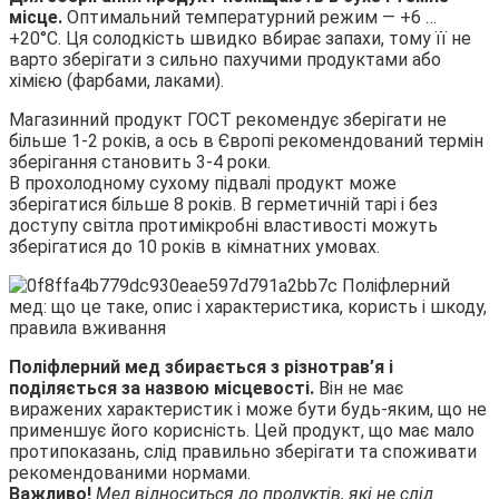
місце.
Оптимальний температурний режим — +6 …
+20°C. Ця солодкість швидко вбирає запахи, тому її не
варто зберігати з сильно пахучими продуктами або
хімією (фарбами, лаками).
Магазинний продукт ГОСТ рекомендує зберігати не
більше 1-2 років, а ось в Європі рекомендований термін
зберігання становить 3-4 роки.
В прохолодному сухому підвалі продукт може
зберігатися більше 8 років. В герметичній тарі і без
доступу світла протимікробні властивості можуть
зберігатися до 10 років в кімнатних умовах.
Поліфлерний мед збирається з різнотрав’я і
поділяється за назвою місцевості.
Він не має
виражених характеристик і може бути будь-яким, що не
применшує його корисність. Цей продукт, що має мало
протипоказань, слід правильно зберігати та споживати
рекомендованими нормами.
Важливо!
Мед відноситься до продуктів, які не слід