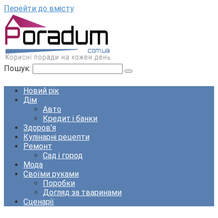
Перейти до вмісту
Пошук:
Новий рік
Дім
Авто
Кредит і банки
Здоров’я
Кулінарні рецепти
Ремонт
Сад і город
Мода
Своїми руками
Поробки
Догляд за тваринами
Сценарії