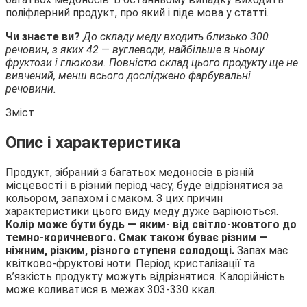
поліфлерний продукт, про який і піде мова у статті.
Чи знаєте ви?
До складу меду входить близько 300
речовин, з яких 42
—
вуглеводи, найбільше в ньому
фруктози і глюкози. Повністю склад цього продукту ще не
вивчений, менш всього досліджено фарбувальні
речовини.
Зміст
Опис і характеристика
Продукт, зібраний з багатьох медоносів в різній
місцевості і в різний період часу, буде відрізнятися за
кольором, запахом і смаком. З цих причин
характеристики цього виду меду дуже варіюються.
Колір може бути будь — яким- від світло-жовтого до
темно-коричневого. Смак також буває різним —
ніжним, різким, різного ступеня солодощі.
Запах має
квітково-фруктові ноти. Період кристалізації та
в’язкість продукту можуть відрізнятися. Калорійність
може коливатися в межах 303-330 ккал.