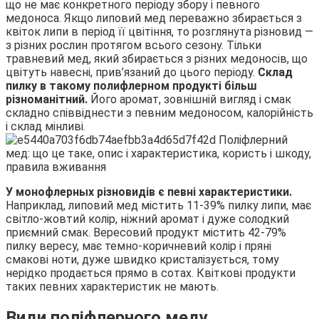
що не має конкретного періоду збору і певного
медоноса. Якщо липовий мед переважно збирається з
квіток липи в період її цвітіння, то розглянута різновид —
з різних рослин протягом всього сезону. Тільки
травневий мед, який збирається з різних медоносів, що
цвітуть навесні, прив’язаний до цього періоду.
Склад
пилку в такому полифлерном продукті більш
різноманітний.
Його аромат, зовнішній вигляд і смак
складно співвіднести з певним медоносом, калорійність
і склад мінливі.
У монофлерных різновидів є певні характеристики.
Наприклад, липовий мед містить 11-39% пилку липи, має
світло-жовтий колір, ніжний аромат і дуже солодкий
приємний смак. Вересовий продукт містить 42-79%
пилку вересу, має темно-коричневий колір і пряні
смакові ноти, дуже швидко кристалізується, тому
нерідко продається прямо в сотах. Квіткові продукти
таких певних характеристик не мають.
Види поліфлерного меду