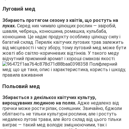
Луговий мед
Збирають протягом сезону з квітів, що ростуть на
луках.
Серед них чимало цілющих рослин — звіробій,
шавлія, чебрець, конюшина, ромашка, кульбаба,
конюшина. Це надає продукту особливу цілющу силу і
багатий склад. Перелік квітучих лугових трав залежить
від місцевості і часу збору, тому луговий мед може бути
жовті або світло-коричневих відтінків. У такого меду
відчутний приємний аромат і хороші смакові якості.
Польовий мед
Збирається з декількох квітучих культур,
вирощуваних людиною на полях.
Адже недалеко від
гречки може рости ріпак, соняшник. Звичайно, бджоли
облітають не тільки культурні рослини, але і ростуть
недалеко лугові трави, але його склад від цього тільки
виграє — такий мед володіє зміцнюючими, так і