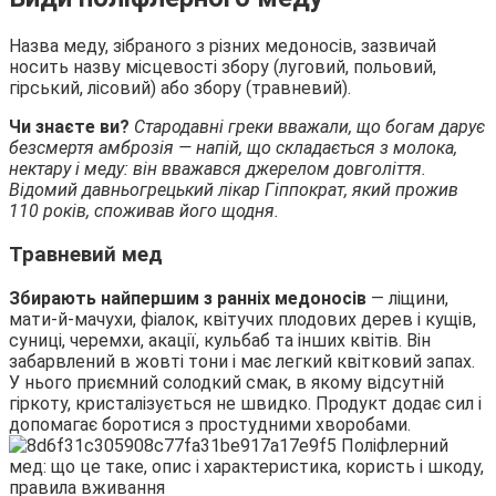
Назва меду, зібраного з різних медоносів, зазвичай
носить назву місцевості збору (луговий, польовий,
гірський, лісовий) або збору (травневий).
Чи знаєте ви?
Стародавні греки вважали, що богам дарує
безсмертя амброзія — напій, що складається з молока,
нектару і меду: він вважався джерелом довголіття.
Відомий давньогрецький лікар Гіппократ, який прожив
110 років, споживав його щодня.
Травневий мед
Збирають найпершим з ранніх медоносів
— ліщини,
мати-й-мачухи, фіалок, квітучих плодових дерев і кущів,
суниці, черемхи, акації, кульбаб та інших квітів. Він
забарвлений в жовті тони і має легкий квітковий запах.
У нього приємний солодкий смак, в якому відсутній
гіркоту, кристалізується не швидко. Продукт додає сил і
допомагає боротися з простудними хворобами.