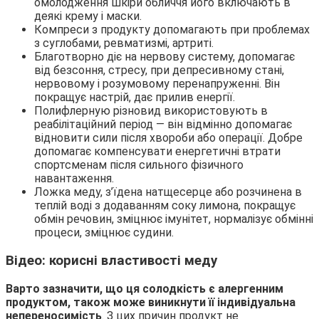
омолодження шкіри обличчя його включають в
деякі крему і маски.
Компреси з продукту допомагають при проблемах
з суглобами, ревматизмі, артриті.
Благотворно діє на нервову систему, допомагає
від безсоння, стресу, при депресивному стані,
нервовому і розумовому перенапруженні. Він
покращує настрій, дає прилив енергії.
Полифлерную різновид використовують в
реабілітаційний період — він відмінно допомагає
відновити сили після хвороби або операції. Добре
допомагає компенсувати енергетичні втрати
спортсменам після сильного фізичного
навантаження.
Ложка меду, з’їдена натщесерце або розчинена в
теплій воді з додаванням соку лимона, покращує
обмін речовин, зміцнює імунітет, нормалізує обмінні
процеси, зміцнює судини.
Відео: корисні властивості меду
Варто зазначити, що ця солодкість є алергенним
продуктом, також може виникнути її індивідуальна
непереносимість
. З цих причин продукт не