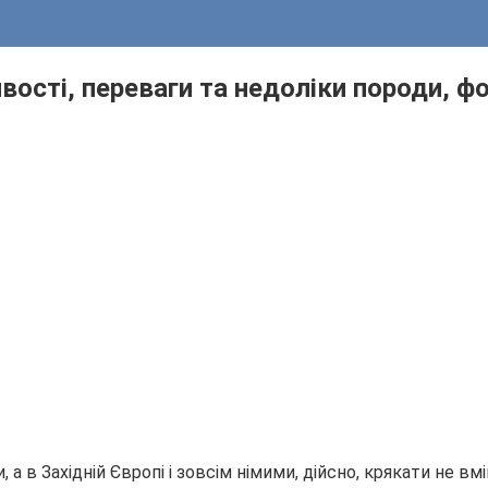
ивості, переваги та недоліки породи, ф
 а в Західній Європі і зовсім німими, дійсно, крякати не в