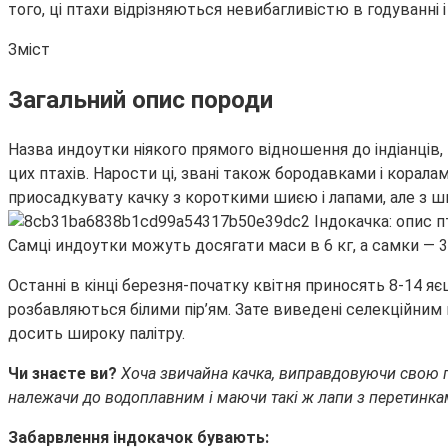
того, ці птахи відрізняються невибагливістю в годуванн
Зміст
Загальний опис породи
Назва индоутки ніякого прямого відношення до індіанців, н
цих птахів. Нарости ці, звані також бородавками і корала
приосадкувату качку з короткими шиєю і лапами, але з 
Самці индоутки можуть досягати маси в 6 кг, а самки — 3,
Останні в кінці березня-початку квітня приносять 8-14 яє
розбавляються білими пір’ям. Зате виведені селекційним
досить широку палітру.
Чи знаєте ви?
Хоча звичайна качка, виправдовуючи свою пр
належачи до водоплавним і маючи такі ж лапи з перетинка
Забарвлення індокачок бувають: