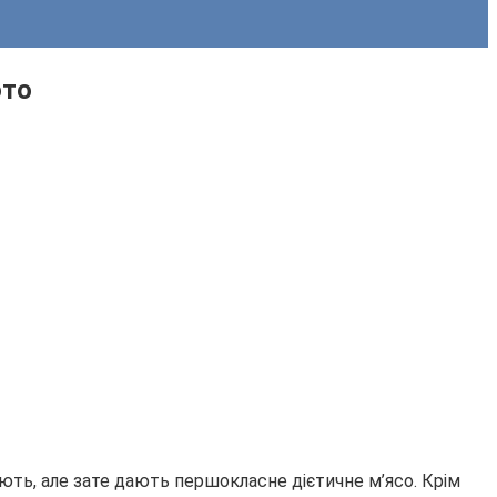
ото
міють, але зате дають першокласне дієтичне м’ясо. Крім