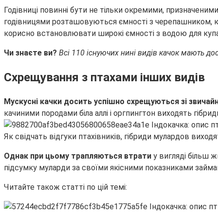
Годівниці повинні бути не тільки окремими, призначеними
годівницями розташовуються ємності з черепашником, 
корисно встановлювати широкі ємності з водою для купа
Чи знаєте ви?
Всі 110 існуючих нині видів качок мають дос
Схрещування з птахами інших видів
Мускусні качки досить успішно схрещуються зі звичай
качиними породами біла аллі і оргпингтон виходять гібри
Як свідчать відгуки птахівників, гібриди мулардов виходя
Однак при цьому трапляються втрати
у вигляді більш ж
підсумку муларди за своїми якісними показниками займ
Читайте також статті по цій темі: