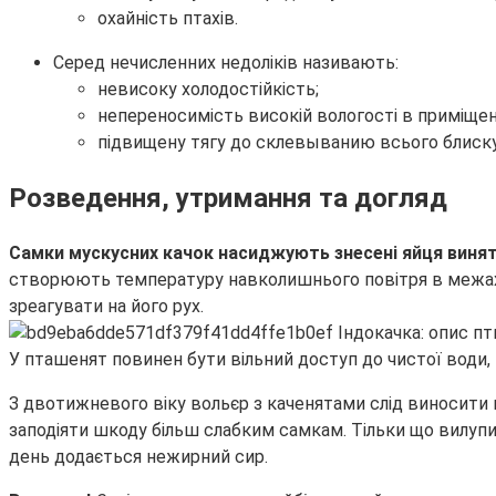
охайність птахів.
Серед нечисленних недоліків називають:
невисоку холодостійкість;
непереносимість високій вологості в приміщен
підвищену тягу до склевыванию всього блискуч
Розведення, утримання та догляд
Самки мускусних качок насиджують знесені яйця винят
створюють температуру навколишнього повітря в межах 
зреагувати на його рух.
У пташенят повинен бути вільний доступ до чистої води,
З двотижневого віку вольєр з каченятами слід виносити н
заподіяти шкоду більш слабким самкам. Тільки що вилупил
день додається нежирний сир.