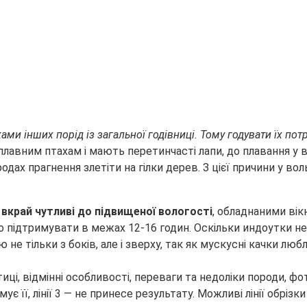
ми інших порід із загальної годівниці. Тому годувати їх пот
лавним птахам і мають перетинчасті лапи, до плавання у в
родах прагнення злетіти на гілки дерев. З цієї причини у 
вкрай чутливі до підвищеної вологості
, обладнаними вік
о підтримувати в межах 12-16 годин. Оскільки индоутки не 
е тільки з боків, але і зверху, так як мускусні качки любл
є її, лінії 3 — не принесе результату. Можливі лінії обрізки —