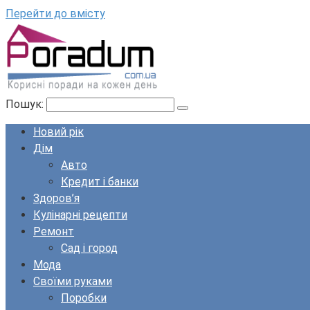
Перейти до вмісту
Пошук:
Новий рік
Дім
Авто
Кредит і банки
Здоров’я
Кулінарні рецепти
Ремонт
Сад і город
Мода
Своїми руками
Поробки