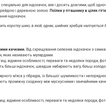
 спеціально для індокачок, але і досить довгими, щоб одно
крейдою і деревною золою.
Поїлки у пташнику в цілях гіг
ння індокачок.
ить коротку шию, в якій, однак, шийних хребців налічується 
ними качками.
Від схрещування селезнів індокачок з самкам
ди, яких називають мулардами.
ть більші індокачок, швидше набирають вагу, більш холодос
ирного м’яса у гібридів, їх більшої шумливости і непорядн
ають проміжну сходинку між мускусними і звичайними кач