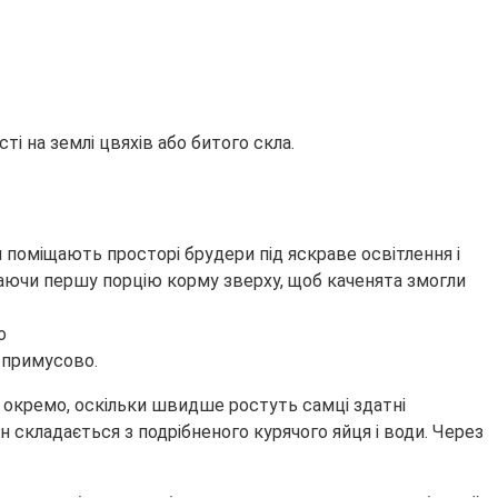
і на землі цвяхів або битого скла.
м поміщають просторі брудери під яскраве освітлення і
аючи першу порцію корму зверху, щоб каченята змогли
 примусово.
ть окремо, оскільки швидше ростуть самці здатні
 складається з подрібненого курячого яйця і води. Через