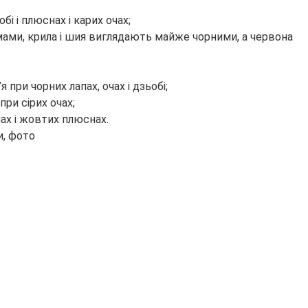
і і плюснах і карих очах;
ямами, крила і шия виглядають майже чорними, а червона
при чорних лапах, очах і дзьобі;
ри сірих очах;
чах і жовтих плюснах.