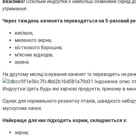
Важливо!
Оскільки индоутки є найбільш охайними серед дом
утримання.
Через тиждень каченята переводяться на 5-разовий ре
висівок;
меленого зерна;
кісткового борошна;
м’ясних відходів;
зелені.
На другому місяці існування каченят їх переводять на ре
Индоутки їдять будь-які харчові продукти, причому в менш
Однак для нормального розвитку птахів, швидкого набору 
мускусних качок.
Найкраще для них підходять корми, складаються з:
зерна;