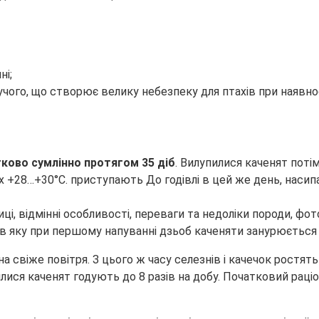
ні;
ого, що створює велику небезпеку для птахів при наявност
ково сумлінно протягом 35 діб
. Вилупилися каченят поті
+28…+30°С. приступають До годівлі в цей же день, насип
 в яку при першому напуванні дзьоб каченяти занурюється
а свіже повітря. З цього ж часу селезнів і качечок ростя
ися каченят годують до 8 разів на добу. Початковий раціон