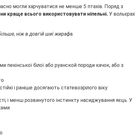
часно могли харчуватися не менше 5 птахів. Поряд з
ієни краще всього використовувати ніпельні.
У вольєрах
більше, ніж в довгій шиї жирафа.
и пекінської білої або руанской породи качок, або з
тійкі і раніше досягають статевозрілого віку.
ості, і менш розвинутого інстинкту насиджування яєць. У
ками.