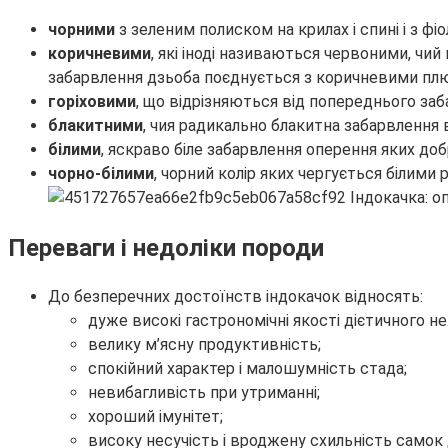
чорними
з зеленим полиском на крилах і спині і з фі
коричневими
, які іноді називаються червоними, чи
забарвлення дзьоба поєднується з коричневими плю
горіховими
, що відрізняються від попереднього за
блакитними
, чия радикально блакитна забарвлення в
білими
, яскраво біле забарвлення оперення яких до
чорно-білими
, чорний колір яких чергується білими 
Переваги і недоліки породи
До безперечних достоїнств індокачок відносять:
дуже високі гастрономічні якості дієтичного н
велику м’ясну продуктивність;
спокійний характер і малошумність стада;
невибагливість при утриманні;
хороший імунітет;
високу несучість і вроджену схильність самок