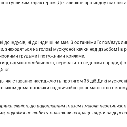
і і поступливим характером. Детальніше про
индоутках читай
і до індусів, ні до індичці не має. З останніми їх пов’язує
ми, знаходяться на голові мускусної качки над дзьобом і в 
широкими грудьми і потужними крилами.
5 кг.
ць, які старанно насиджують протягом 35 діб.Дикі мускусні
 шляхом домашні качки надзвичайно різноманітні по своєм
иналежність до водоплавним птахам і маючи перетинчасті ла
ми, водойми не любить, вважаючи за краще сидіти на дерева