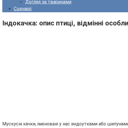
Догляд за тваринами
Сценарії
Індокачка: опис птиці, відмінні особл
Мускусні качки, іменовані у нас индоутками або шипунами,