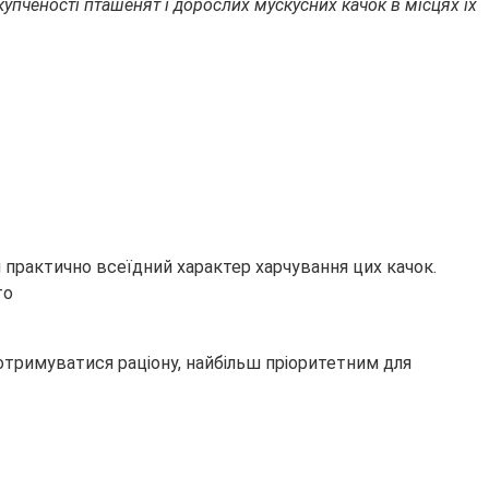
купченості пташенят і дорослих мускусних качок в місцях їх
и практично всеїдний характер харчування цих качок.
дотримуватися раціону, найбільш пріоритетним для