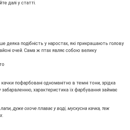
те далі у статті.
 лише деяка подібність у наростах, які прикрашають голову
районі очей. Сама ж птах являє собою велику
 качки пофарбовані одноманітно в темні тони, зрідка
у забарвленню, характеристика їх фарбування займає
пи, дуже охоче плаває у воді, мускусна качка, теж
х.