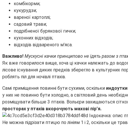
комбікорми;
кукурудзи;
вареної картоплі;
садовий трави;
подрібненої бурякової гички;
кухонних відходів;
відходів відвареного м’яса.
Важливо!
Мускусні качки принципово не їдять разом з птаха
Як вже говорилося вище, хоча ці качки належать до водоп
лісове існування диких предків зберегло в культурних по
роблять піл для ночівлі птахів.
Самі приміщення повинні бути сухими, оскільки
индоутки 
у них не повинно бути холодно, а світловий день необхідн
розміщувати більше 3 птахів. Вольєри захищаються сіткою н
просторах у птахів вкорочують махові пір’я.
Не можна підрізати птицю по лініям 1 і 2, оскільки це травму