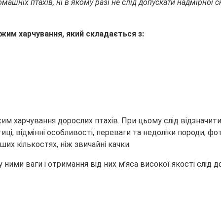
ашніх птахів, ні в якому разі не слід допускати надмірної с
жим харчування, який складається з:
жим харчування дорослих птахів. При цьому слід відзначит
их кількостях, ніж звичайні качки.
ними ваги і отримання від них м’яса високої якості слід 