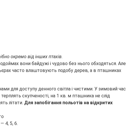
рібно окремо від інших птахів.
одоймах вони байдужі і чудово без нього обходяться. Але
вольєрах часто влаштовують подобу дерев, а в пташниках
нами для доступу денного світла і чистими. У зимовий час
терплять скупченості, на 1 кв. м пташника не слід
ять літати.
Для запобігання польотів на відкритих
 4, 5, 6.