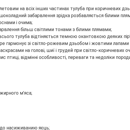
олетовим на всіх інших частинах тулуба при коричневих дзьоб
й шоколадний забарвлення зрідка розбавляється білими пл
снами і очима;
барвлення більш світлими тонами з білими плямами;
сього тулуба відтіняється темною окантовкою деяких пір’я 
бре гармонує зі світло-рожевим дзьобом і жовтими лапами п
раскрасами на голові, шиї і грудей при світло-коричневих о
ежирного м’яса;
 до насиживанию яєць;