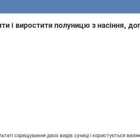
ти і виростити полуницю з насіння, дог
льтаті схрещування двох видів суниці і користується вели