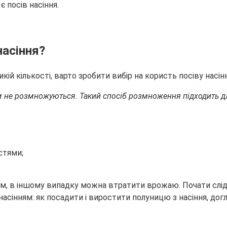
 посів насіння.
насіння?
й кількості, варто зробити вибір на користь посіву насінн
м не розмножуються. Такий спосіб розмноження підходить дл
стями;
м, в іншому випадку можна втратити врожаю. Почати слід 