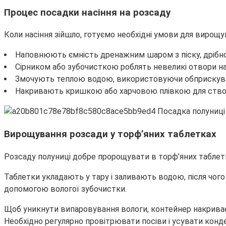
Процес посадки насіння на розсаду
Коли насіння зійшло, готуємо необхідні умови для вирощу
Наповнюють ємність дренажним шаром з піску, дрібно
Сірником або зубочисткою роблять невеликі отвори на в
Змочують теплою водою, використовуючи обприскува
Накривають кришкою або харчовою плівкою для ство
Вирощування розсади у торф’яних таблетках
Розсаду полуниці добре пророщувати в торф’яних таблетк
Таблетки укладають у тару і заливають водою, після чог
допомогою вологої зубочистки.
Щоб уникнути випаровування вологи, контейнер накриває
Необхідно регулярно провітрювати посіви і усувати конде