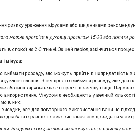
ня ризику ураження вірусами або шкідниками рекомендують
ого можна прогріти в духовці протягом 15-20 або полити р
 в спокої на 2-3 тижні. За цей період закінчиться процес 
 і мінуси:
тю виймати розсаду, але можуть прийти в непридатність в
рощування насіння. З неї просто виймати розсаду, але для п
ле або інші харчові ємкості прості в експлуатації. Перева
 використання. Мінусом є необхідність у великій кількост
мо в них;
я висадки, але для повторного використання вони не підход
ю для багаторазового використання, але доведеться витр
вори. Завдяки цьому, насіння не загинуть від надлишку волог