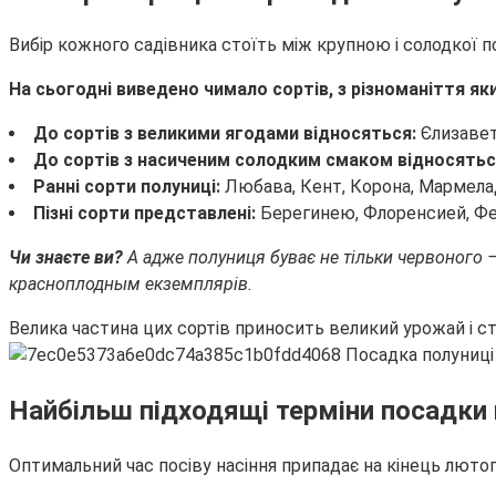
Вибір кожного садівника стоїть між крупною і солодкої 
На сьогодні виведено чимало сортів, з різноманіття я
До сортів з великими ягодами відносяться:
Єлизавета
До сортів з насиченим солодким смаком відносятьс
Ранні сорти полуниці:
Любава, Кент, Корона, Мармеладу
Пізні сорти представлені:
Берегинею, Флоренсией, Фес
Чи знаєте ви?
А адже полуниця буває не тільки червоного –
красноплодным екземплярів.
Велика частина цих сортів приносить великий урожай і ст
Найбільш підходящі терміни посадки 
Оптимальний час посіву насіння припадає на кінець люто