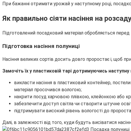
При бажанні отримати урожай у наступному році, посадкою
Як правильно сіяти насіння на розсад
Підготовлений посадковий матеріал обробляється перед по
Підготовка насіння полуниці
Насіння великих сортів досить довго проростає і, щоб п
Замочіть їх у пластиковій тарі дотримуючись наступну 
викласти насіння в пластиковий контейнер, постелив
матеріал просочився вологою;
накрити посуд харчовою плівкою, клейонкою або кри
забезпечити доступ світла чи створити штучне осві
підтримувати високий рівень вологості до пророста
Далі, в залежності від того, куди будуть висіватися насін