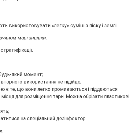
 використовувати «легку» суміш з піску і землі.
озчином марганцівки.
стратифікації.
 будь-який момент;
овторного використання не підійде;
гою є те, що вони легко промиваються і піддаються
і місця для розміщення тари. Можна обрізати пластикові
ять;
атитися на спеціальний дезінфектор.
и.