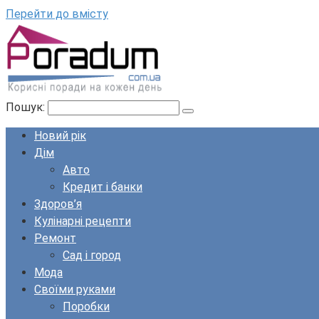
Перейти до вмісту
Пошук:
Новий рік
Дім
Авто
Кредит і банки
Здоров’я
Кулінарні рецепти
Ремонт
Сад і город
Мода
Своїми руками
Поробки