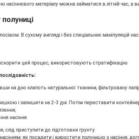
 насіннєвого матеріалу можна займатися в літній час, а ви
у полуниці
сівом. В сухому вигляді і без спеціальних маніпуляцій на
рискорити цей процес, використовують стратифікацію.
послідовність:
ши на дно клапоть натуральної тканини, фільтровану папір
шкою і залишити на 2-3 дні. Потім переставити контейнер
тлення;
ння насіння.
ня, слід приступити до підготовки грунту.