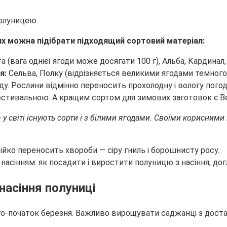
полуницею.
ких можна підібрати підходящий сортовий матеріал:
 (вага однієї ягоди може досягати 100 г), Альба, Кардинал, 
я:
Сельва, Полку (відрізняється великими ягодами темного к
. Рослини відмінно переносить прохолодну і вологу погоду
тивальною. А кращим сортом для зимових заготовок є Ве
 у світі існують сорти і з білими ягодами. Своїми корисни
ійко переносить хвороби — сіру гниль і борошнисту росу.
насіння полуниці
го-початок березня. Важливо вирощувати саджанці з доста