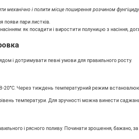
алити механічно і полити місце поширення розчином фунгіциду
я появи пари листків.
ровка
дом і дотримувати певні умови для правильного росту.
8-20°С. Через тиждень температурний режим встановлюють 
івень температури. Для зручності можна винести саджанці
авильного і рясного поливу. Починати зрошення, бажано, 