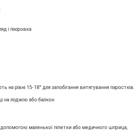
.
на рівні 15-18° для запобігання витягування паростків.
 на лоджію або балкон.
за допомогою маленької піпетки або медичного шприца,