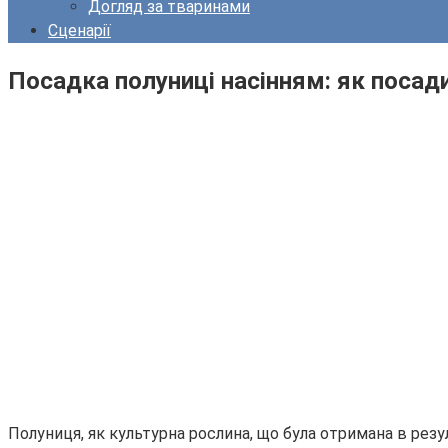
Догляд за тваринами
Сценарії
Посадка полуниці насінням: як посади
Полуниця, як культурна рослина, що була отримана в резу