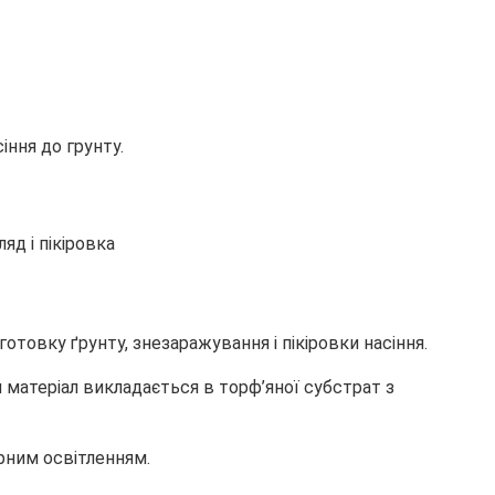
іння до грунту.
товку ґрунту, знезаражування і пікіровки насіння.
 матеріал викладається в торф’яної субстрат з
рним освітленням.