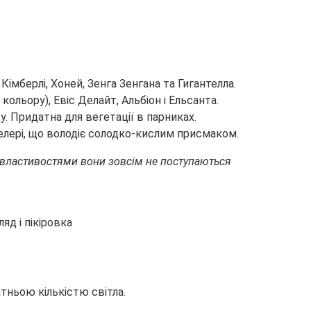
Кімберлі, Хоней, Зенга Зенгана та Гигантелла.
ольору), Евіс Делайт, Альбіон і Ельсанта.
. Придатна для вегетації в парниках.
лері, що володіє солодко-кислим присмаком.
ми властивостями вони зовсім не поступаються
тньою кількістю світла.