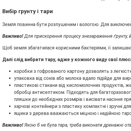
Вибір грунту і тари
Земля повинна бути розпушеним і вологою. Для виключен
Важливо!
Для прискорення процесу знезараження ґрунту, й
Щоб земля збагатилася корисними бактеріями, її залишають
Далі слід вибрати тару, адже у кожного виду свої плюси
коробки з гофрованого картону дозволять з легкіс
упаковка від соків або молока вдало підійде для ви
пластикові стакани від кисломолочних продуктів, же
обробці антисептиком. Підходять для багаторазового
пляшки до необхідних розмірів і висівати насіння пря
харчові контейнери з пластику компактні і зручні дл
ящики з дерева вважаються міцною і надійною таро
Важливо!
Якою б не була тара, треба виконати дренажні от