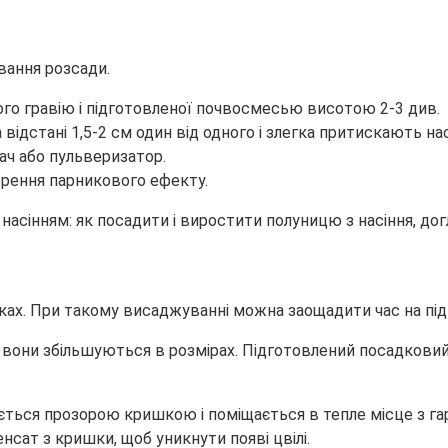
вання розсади.
го гравію і підготовленої почвосмесью висотою 2-3 див.
ідстані 1,5-2 см один від одного і злегка притискають нас
ч або пульверизатор.
рення парникового ефекту.
ах. При такому висаджуванні можна заощадити час на підго
о вони збільшуються в розмірах. Підготовлений посадковий
ться прозорою кришкою і поміщається в тепле місце з га
нсат з кришки, щоб уникнути появі цвілі.