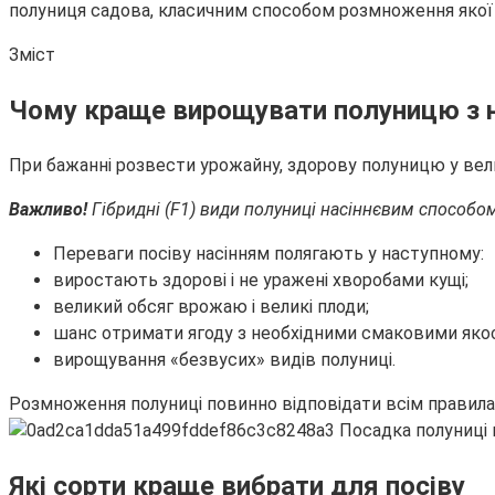
полуниця садова, класичним способом розмноження якої є
Зміст
Чому краще вирощувати полуницю
з 
При бажанні розвести урожайну, здорову полуницю у великі
Важливо!
Гібридні (F1) види полуниці насіннєвим способо
Переваги посіву насінням полягають у наступному:
виростають здорові і не уражені хворобами кущі;
великий обсяг врожаю і великі плоди;
шанс отримати ягоду з необхідними смаковими яко
вирощування «безвусих» видів полуниці.
Розмноження полуниці повинно відповідати всім правила
Які сорти краще вибрати для посіву