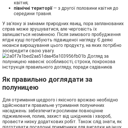
квітня;
північні території
— з другої половини квітня до
середини травня.
У зв’язку зі змінами природних явищ, пора запланованих
справ може зрушуватися, але черговість їх
залишається незмінною. Після зимового пробудження
ягідні кущі потребують підвищеної нагляду. Є деякі
нюанси вирощування цього продукту, на яких потрібно
зосередити свою увагу.
Як правильно доглядати за
полуницею
Для отримання щедрого і якісного врожаю необхідно
здійснювати правильне утримання полуничних
насаджень: забезпечити рослинам повноцінне
підживлення, полив, захист від шкідників і хвороб,
провести низку додаткових робіт. Також слід знати, як
підготувати посадочні примірники для висадки на іншу