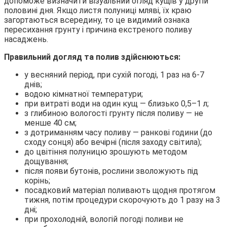
допоможе визначити візуальний огляд кущів у другій
половині дня. Якщо листя полуниці мляві, їх краю
загортаються всередину, то це видимий ознака
пересихання грунту і причина екстреного поливу
насаджень.
Правильний догляд та полив здійснюються:
у весняний період, при сухій погоді, 1 раз на 6-7
днів;
водою кімнатної температури;
при витраті води на один кущ — близько 0,5–1 л;
з глибиною вологості грунту після поливу — не
менше 40 см;
з дотриманням часу поливу — ранкові години (до
сходу сонця) або вечірні (після заходу світила);
до цвітіння полуницю зрошують методом
дощування;
після появи бутонів, рослини зволожують під
корінь;
посадковий матеріал поливають щодня протягом
тижня, потім процедури скорочують до 1 разу на 3
дні;
при прохолодній, вологій погоді поливи не