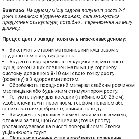
Важливо!
На одному місці садова полуниця росте 3-4
роки з великою віддачею врожаю, далі знижується
продуктивність культури, потрібно її перенесення на іншу
ділянку.
Процес цього заходу полягає в нижченаведеному:
Викопують старий материнський кущ разом з
грудкою землі, яку видаляють.
Акуратно відокремлюють кущики від маточного
куща; кожен з них повинен мати міцну кореневу
систему довжиною 8-10 см і свою точку росту
(розетку) з 3 здоровими листям.
Обробляють посадковий матеріал слабким розчином
марганцівки або будь-яким стимулятором росту.
Готують лунку для посадки (глибиною 20-25 см),
удобрюючи грунт перегноєм, торфом, попелом або
іншим азотним добривом, вливають воду.
Висаджують рослину в ямку і засипають землею,
стежачи за тим, щоб серцевина (точка росту)
розташовувалася на висоті поверхні землі. Злегка
ущільнюють грунт.
Після висадження куща виробляють поливання.