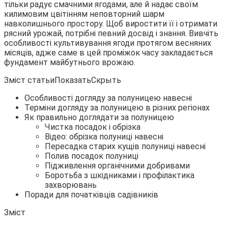
тільки радує смачними ягодами, але й надає своїм
килимовим цвітінням неповторний шарм
навколишнього простору. Щоб виростити її і отримати
рясний урожай, потрібні певний досвід і знання. Вивчіть
особливості
культивування ягоди протягом весняних
місяців, адже саме в цей проміжок часу закладається
фундамент майбутнього врожаю.
Зміст статьиПоказатьСкрыть
Особливості догляду за полуницею навесні
Терміни догляду за полуницею в різних регіонах
Як правильно доглядати за полуницею
Чистка посадок і обрізка
Відео: обрізка полуниці навесні
Пересадка старих кущів полуниці навесні
Полив посадок полуниці
Підживлення органічними добривами
Боротьба з шкідниками і профілактика
захворювань
Поради для початківців садівників
Зміст