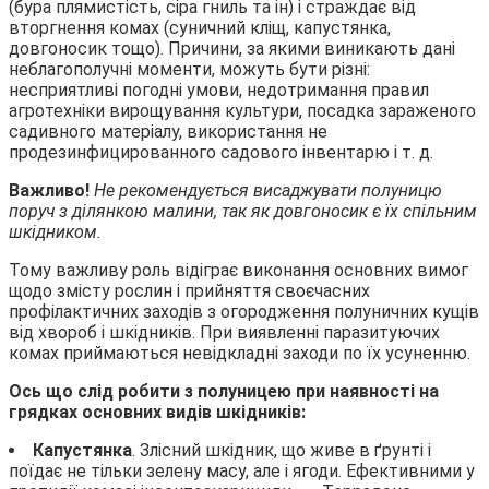
(бура плямистість, сіра гниль та ін) і страждає від
вторгнення комах (суничний кліщ, капустянка,
довгоносик тощо). Причини, за якими виникають дані
неблагополучні моменти, можуть бути різні:
несприятливі погодні умови, недотримання правил
агротехніки вирощування культури, посадка зараженого
садивного матеріалу, використання не
продезинфицированного садового інвентарю і т. д.
Важливо!
Не рекомендується висаджувати полуницю
поруч з ділянкою малини, так як довгоносик є їх спільним
шкідником.
Тому важливу роль відіграє виконання основних вимог
щодо змісту рослин і прийняття своєчасних
профілактичних заходів з огородження полуничних кущів
від хвороб і шкідників. При виявленні паразитуючих
комах приймаються невідкладні заходи по їх усуненню.
Ось що слід робити з полуницею при наявності на
грядках основних видів шкідників:
Капустянка
. Злісний шкідник, що живе в ґрунті і
поїдає не тільки зелену масу, але і ягоди. Ефективними у