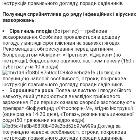
Полуниця сприйнятлива до ряду інфекційних і вірусних
захворювань:
Сіра гниль плодів
(ботритис) — грибкове
захворювання. Особливо проявляється в дощову
погоду, у вигляді сірої плісняви на завязях і ягодах.
Рекомендації: обприскування перед цвітінням
біопрепаратом «Алирин», «Прогноз», «Циркон» (по
інструкції), бордоською рідиною, настоєм попелу (150 г
субстрату на 10 л води).
Борошниста роса
. Поява на листках і плодах білого
нальоту, який утворюється внаслідок грибкового
зараження. При перших ознаках хвороби застосовують
препарат-біофунгіцид «Фітоспорін-М», згідно інструкції
(один раз на 14-20 днів), «Топаз», розчин кальцинованої
соди (50 г речовини на відро води).