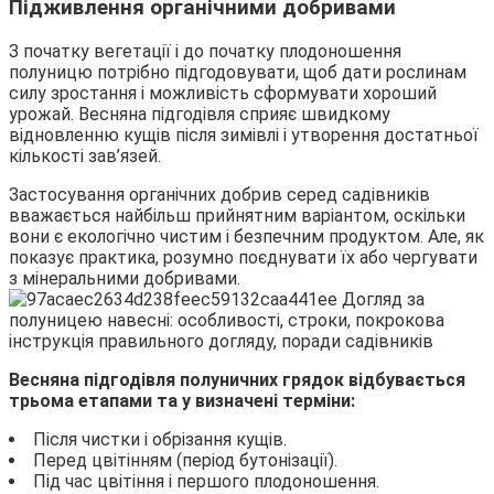
Підживлення органічними добривами
З початку вегетації і до початку плодоношення
полуницю потрібно підгодовувати, щоб дати рослинам
силу зростання і можливість сформувати хороший
урожай. Весняна підгодівля сприяє швидкому
відновленню кущів після зимівлі і утворення достатньої
кількості зав’язей.
Застосування органічних добрив серед садівників
вважається найбільш прийнятним варіантом, оскільки
вони є екологічно чистим і безпечним продуктом. Але, як
показує практика, розумно поєднувати їх або чергувати
з мінеральними добривами.
Весняна підгодівля полуничних грядок відбувається
трьома етапами та у визначені терміни:
Після чистки і обрізання кущів.
Перед цвітінням (період бутонізації).
Під час цвітіння і першого плодоношення.