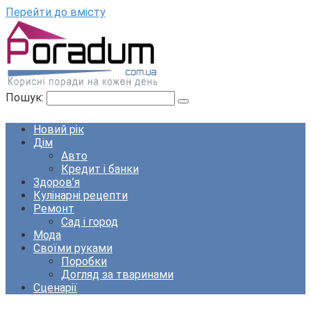
Перейти до вмісту
Пошук:
Новий рік
Дім
Авто
Кредит і банки
Здоров’я
Кулінарні рецепти
Ремонт
Сад і город
Мода
Своїми руками
Поробки
Догляд за тваринами
Сценарії