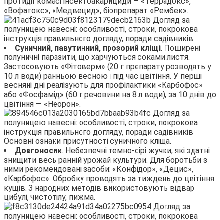
протидії комасі інсектоакарициди — «Террадокс»,
«Вофатокс», «Медвецид», біопрепарат «Рембек».
Суничний, павутинний, прозорий кліщі
. Поширені
полуничні паразити, що харчуються соками листя.
Застосовують «Фітоверм» (20 г препарату розводять у
10 л води) ранньою весною і під час цвітіння. У перші
весняні дні реалізують для профілактики «Карбофос»
або «Фосфамід» (60 г речовини на 8 л води), за 10 днів до
цвітіння — «Неорон».
Основні ознаки присутності суничного кліща.
Довгоносик
. Небезпечні темно-сірі жучки, які здатні
знищити весь ранній урожай культури. Для боротьби з
ними рекомендовані засоби: «Конфідор», «Децис»,
«Карбофос». Обробку проводять за тиждень до цвітіння
кущів. З народних методів використовують відвар
цибулі, чистотілу, пижма.