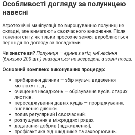
Особливості догляду за полуницею
навесні
Агротехнічні маніпуляції по вирощуванню полуниці не
складні, але вимагають своєчасного виконання. Після
танення снігу, як тільки просохне земля, виробляються
перші дії по догляду за посадками.
Чи знаєте ви?
Полуниця
—
єдина з ягід, чиї насіння
(близько 200 шт.) знаходяться не всередині, а зовні плода.
Основний комплекс виконуваних процедур:
прибирання ділянки — збір мульчі, видалення
мотлоху і т. д.;
очищення насаджень — обрізування вусів, старих
листків;
пересаджування давніх кущів — проріджування,
оновлення ділянки;
полив регулярний і своєчасний;
розпушування в міжряддях і рядах;
додавання добрив (підживлення);
профілактика від шкідників та захворювань;