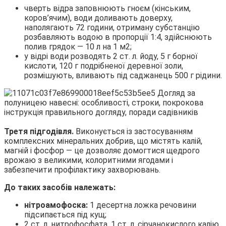
чверть відра заповнюють гноєм (кінським,
коров’ячим), води доливають доверху,
наполягають 72 години, отриману субстанцію
розбавляють водою в пропорції 1:4, здійснюють
полив грядок — 10 л на 1 м2;
у відрі води розводять 2 ст. л. йоду, 5 г борної
кислоти, 120 г подрібненої деревної золи,
розмішують, вливають під саджанець 500 г рідини.
Третя підгодівля.
Виконується із застосуванням
комплексних мінеральних добрив, що містять калій,
магній і фосфор — це дозволяє домогтися щедрого
врожаю з великими, колоритними ягодами і
забезпечити профілактику захворювань.
До таких засобів належать:
нітроамофоска:
1 десертна ложка речовини
підсипається під кущ;
2 ст. л. нитрофосфата, 1 ст. л. сірчанокислого калію