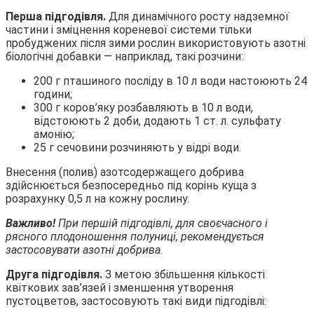
Перша підгодівля.
Для динамічного росту надземної
частини і зміцнення кореневої системи тільки
пробуджених після зими рослин використовують азотні
біологічні добавки — наприклад, такі розчини:
200 г пташиного посліду в 10 л води настоюють 24
години;
300 г коров’яку розбавляють в 10 л води,
відстоюють 2 доби, додають 1 ст. л. сульфату
амонію;
25 г сечовини розчиняють у відрі води.
Внесення (полив) азотсодержащего добрива
здійснюється безпосередньо під корінь куща з
розрахунку 0,5 л на кожну рослину.
Важливо!
При першій підгодівлі, для своєчасного і
рясного плодоношення полуниці, рекомендується
застосовувати азотні добрива.
Друга підгодівля.
З метою збільшення кількості
квіткових зав’язей і зменшення утворення
пустоцветов, застосовують такі види підгодівлі: