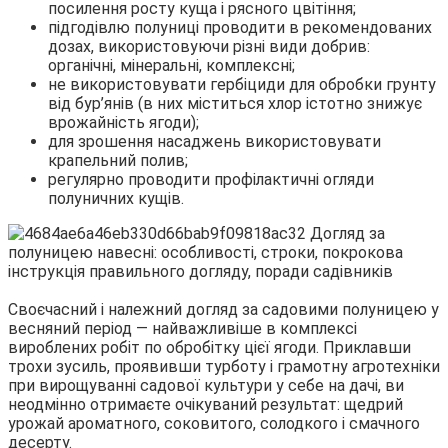
посилення росту куща і рясного цвітіння;
підгодівлю полуниці проводити в рекомендованих
дозах, використовуючи різні види добрив:
органічні, мінеральні, комплексні;
не використовувати гербіциди для обробки грунту
від бур’янів (в них міститься хлор істотно знижує
врожайність ягоди);
для зрошення насаджень використовувати
крапельний полив;
регулярно проводити профілактичні огляди
полуничних кущів.
Своєчасний і належний догляд за садовими полуницею у
весняний період — найважливіше в комплексі
вироблених робіт по обробітку цієї ягоди. Приклавши
трохи зусиль, проявивши турботу і грамотну агротехніки
при вирощуванні садової культури у себе на дачі, ви
неодмінно отримаєте очікуваний результат: щедрий
урожай ароматного, соковитого, солодкого і смачного
десерту.