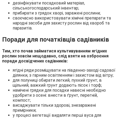
дезінфікувати посадковий матеріал,
сільськогосподарський інвентар;
прибирати з грядок хворі, заражені рослини;
своєчасно використовувати хімічні препарати та
народні засоби для захисту рослин від хвороб та
паразитів.
Поради для початківців садівників
Тим, хто почав займатися культивуванням ягідних
рослин зовсім нещодавно, слід взяти на озброєння
поради досвідчених садівників:
ягідні ряди розміщувати на південно-заході садової
ділянки, з гарним освітленням і захистом від вітру;
для полуниці обирати легкий, пухкий грунт; в
щільний, важкий грунт додають пісок і торф;
намічені грядки для посадки навесні необхідно
удобрити з осені: внести в ґрунт, перегній,
компост;
висаджувати тільки здорові, знезаражені
примірники;
у процесі вегетації видаляти перші вуса для