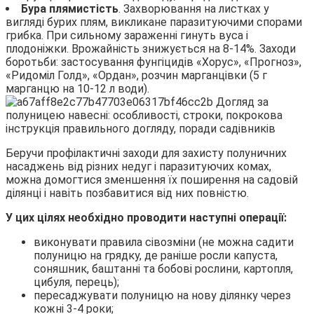
Бура плямистість
. Захворювання на листках у
вигляді бурих плям, викликане паразитуючими спорами
грибка. При сильному зараженні гинуть вуса і
плодоніжки. Врожайність знижується на 8-14%. Заходи
боротьби: застосування фунгіцидів «Хорус», «Прогноз»,
«Ридоміл Голд», «Ордан», розчин марганцівки (5 г
марганцю на 10-12 л води).
Беручи профілактичні заходи для захисту полуничних
насаджень від різних недуг і паразитуючих комах,
можна домогтися зменшення їх поширення на садовій
ділянці і навіть позбавитися від них повністю.
У цих цілях необхідно проводити наступні операції:
виконувати правила сівозміни (не можна садити
полуницю на грядку, де раніше росли капуста,
соняшник, баштанні та бобові рослини, картопля,
цибуля, перець);
пересаджувати полуницю на нову ділянку через
кожні 3-4 роки;