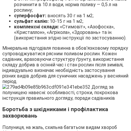
розчинити в 10 л води, норма поливу — 0,5 л на
рослину;
суперфосфат:
вносять 30 г на 1 м2;
сульфат калію:
10-15 г на 1 м2;
комплексні склади:
«Стимовіт», «Азофоска»,
«Кристаллон», «Агрікола», «Здоровань» та ін.
(використання згідно інструкції по застосуванню).
Мінеральна підгодівля повинна в обов’язковому порядку
супроводжуватися рясним поливом рослин. Кожен
садівник, враховуючи структуру ґрунту, використання
складу добрив в осінній час і стан рослин після зимівлі,
індивідуально визначає необхідність застосування
різних видів добрив для суничних насаджень у весняний
період.
Боротьба з шкідниками і профілактика
захворювань
Полуниця, на жаль, схильна багатьом видам хвороб