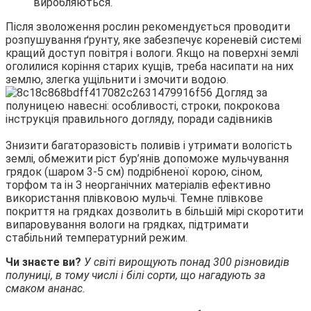
виробляються.
Після зволоження рослин рекомендується проводити
розпушування ґрунту, яке забезпечує кореневій системі
кращий доступ повітря і вологи. Якщо на поверхні землі
оголилися коріння старих кущів, треба насипати на них
землю, злегка ущільнити і змочити водою.
Знизити багаторазовість поливів і утримати вологість
землі, обмежити ріст бур’янів допоможе мульчування
грядок (шаром 3-5 см) подрібненої корою, сіном,
торфом та ін З неорганічних матеріалів ефективно
використання плівковою мульчі. Темне плівкове
покриття на грядках дозволить в більшій мірі скоротити
випаровування вологи на грядках, підтримати
стабільний температурний режим.
Чи знаєте ви?
У світі вирощують понад 300 різновидів
полуниці, в тому числі і білі сорти, що нагадують за
смаком ананас.