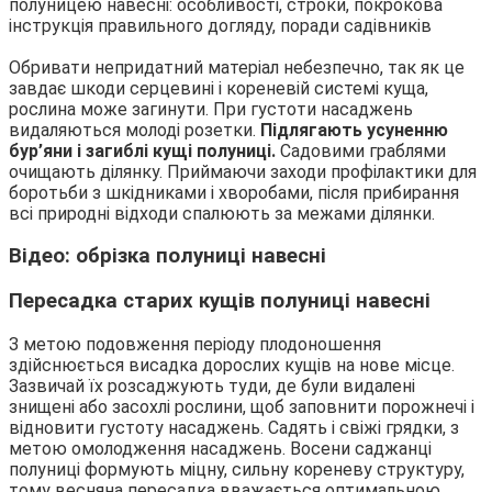
Обривати непридатний матеріал небезпечно, так як це
завдає шкоди серцевині і кореневій системі куща,
рослина може загинути. При густоти насаджень
видаляються молоді розетки.
Підлягають усуненню
бур’яни і загиблі кущі полуниці.
Садовими граблями
очищають ділянку. Приймаючи заходи профілактики для
боротьби з шкідниками і хворобами, після прибирання
всі природні відходи спалюють за межами ділянки.
Відео: обрізка полуниці навесні
Пересадка старих кущів полуниці навесні
З метою подовження періоду плодоношення
здійснюється висадка дорослих кущів на нове місце.
Зазвичай їх розсаджують туди, де були видалені
знищені або засохлі рослини, щоб заповнити порожнечі і
відновити густоту насаджень. Садять і свіжі грядки, з
метою омолодження насаджень. Восени саджанці
полуниці формують міцну, сильну кореневу структуру,
тому весняна пересадка вважається оптимальною.