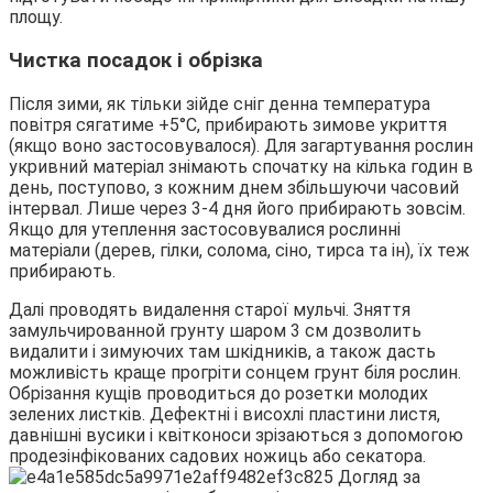
площу.
Чистка посадок і обрізка
Після зими, як тільки зійде сніг денна температура
повітря сягатиме +5°С, прибирають зимове укриття
(якщо воно застосовувалося). Для загартування рослин
укривний матеріал знімають спочатку на кілька годин в
день, поступово, з кожним днем збільшуючи часовий
інтервал. Лише через 3-4 дня його прибирають зовсім.
Якщо для утеплення застосовувалися рослинні
матеріали (дерев, гілки, солома, сіно, тирса та ін), їх теж
прибирають.
Далі проводять видалення старої мульчі. Зняття
замульчированной грунту шаром 3 см дозволить
видалити і зимуючих там шкідників, а також дасть
можливість краще прогріти сонцем грунт біля рослин.
Обрізання кущів проводиться до розетки молодих
зелених листків. Дефектні і висохлі пластини листя,
давнішні вусики і квітконоси зрізаються з допомогою
продезінфікованих садових ножиць або секатора.