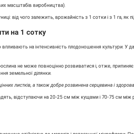
вих масштабів виробництва).
ти на 1 сотку
 впливають на інтенсивність плодоношення культури. У дан
 рослина не може повноцінно розвиватися і, отже, припиня
ня земельної ділянки.
інних листків, а також добре розвинена серцевина і здорова
ь, відступаючи на 20-25 см між кущами і 70-75 см між ряд