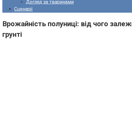
Догляд за тваринами
Сценарії
Врожайність полуниці: від чого залежи
грунті