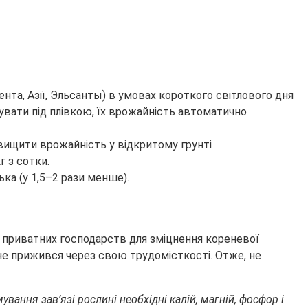
Кента, Азії, Эльсанты) в умовах короткого світлового дня
щувати під плівкою, їх врожайність автоматично
г з сотки.
ка (у 1,5–2 рази менше).
в приватних господарств для зміцнення кореневої
не прижився через свою трудомісткості. Отже, не
ання зав’язі рослині необхідні калій, магній, фосфор і