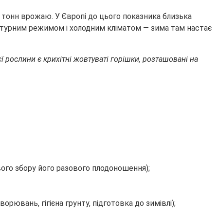
 тонн врожаю. У Європі до цього показника близька
ературним режимом і холодним кліматом — зима там настає
єї рослини є крихітні жовтуваті горішки, розташовані на
вого збору його разового плодоношення);
орювань, гігієна грунту, підготовка до зимівлі);