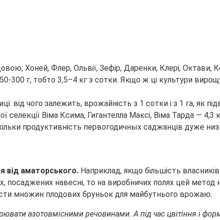
овою, Хоней, Флер, Ольвії, Зефір, Даренки, Клері, Октави, 
50-300 г, тобто 3,5–4 кг з сотки. Якщо ж ці культури виро
 селекції Віма Ксима, Гигантелла Максі, Віма Тарда — 4,3 к
оскільки продуктивність первогодичных саджанців дуже низь
ся від аматорського.
Наприклад, якщо більшість власникі
, посаджених навесні, то на виробничих полях цей метод 
асти множин плодових бруньок для майбутнього врожаю.
вати азотовмісними речовинами. А під час цвітіння і формув