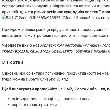
Кращий врожай дають ремонтантні великоплідні сорти з 
середовищі така полуниця відрізняється не тільки висок
критерій. Адже
в різних регіонах кущ однієї селекції м
Приміром, велика різниця продуктивності вирощування пол
любителів. Тому агрономи порівнюють плодоносні якості р
Чи знаєте ви?
В новоорлеанском ресторані «Arnaud’s» гол
складу входять свіжі ягоди, крем, м’ята і обручка з рожевим
З 1 сотки
Однозначної орієнтира полуничної продуктивності немає. 
куща можна зібрати близько 30 ягід.
Щоб вирахувати врожайність з 1 м2, 1 сотки або 1 га, п
співвідношення площі і щільності посадки;
сортові характеристики;