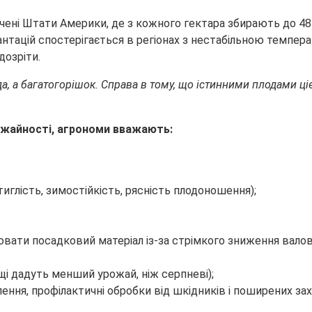
чені Штати Америки, де з кожного гектара збирають до 48
плантацій спостерігається в регіонах з нестабільною темп
дозріти.
да, а багатогорішок. Справа в тому, що істинними плодами ці
ожайності, агрономи вважають:
иглість, зимостійкість, рясність плодоношення);
лювати посадковий матеріал із-за стрімкого зниження вало
щі дадуть менший урожай, ніж серпневі);
ення, профілактичні обробки від шкідників і поширених захв