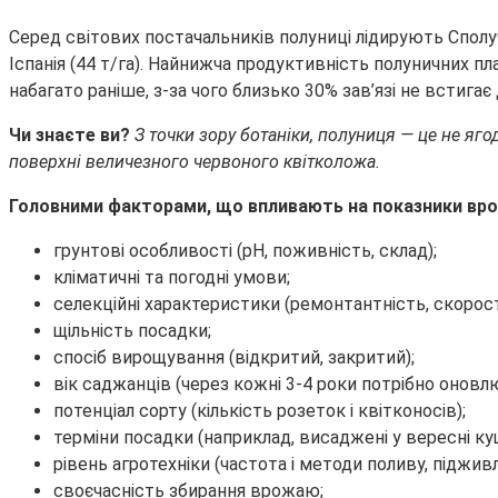
Серед світових постачальників полуниці лідирують Сполу
Іспанія (44 т/га). Найнижча продуктивність полуничних 
набагато раніше, з-за чого близько 30% зав’язі не встигає 
Чи знаєте ви?
З точки зору ботаніки, полуниця — це не яго
поверхні величезного червоного квітколожа.
Головними факторами, що впливають на показники вр
грунтові особливості (рН, поживність, склад);
кліматичні та погодні умови;
селекційні характеристики (ремонтантність, скорост
щільність посадки;
спосіб вирощування (відкритий, закритий);
вік саджанців (через кожні 3-4 роки потрібно онов
потенціал сорту (кількість розеток і квітконосів);
терміни посадки (наприклад, висаджені у вересні ку
рівень агротехніки (частота і методи поливу, підживл
своєчасність збирання врожаю;