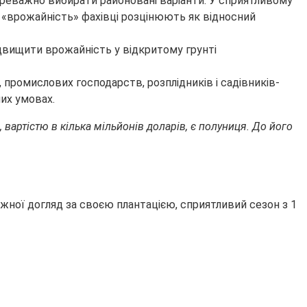
ереважно вибирати районовані варіанти. У сприятливому
я «врожайність» фахівці розцінюють як відносний
 промислових господарств, розплідників і садівників-
них умовах.
артістю в кілька мільйонів доларів, є
полуниця
. До його
ежної догляд за своєю плантацією, сприятливий сезон з 1