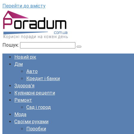
Перейти до вмісту
Пошук:
Новий рік
Дім
Авто
Кредит і банки
Здоров’я
Кулінарні рецепти
Ремонт
Сад і город
Мода
Своїми руками
Поробки