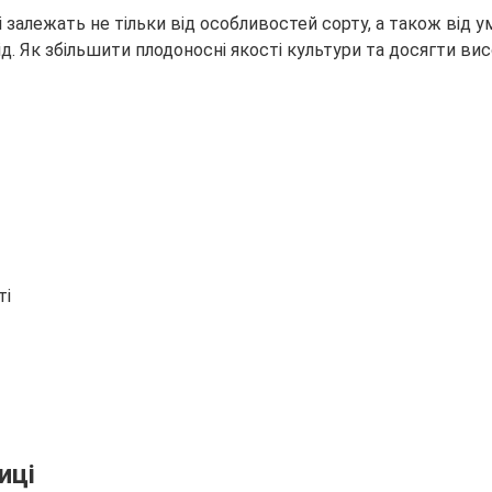
і залежать не тільки від особливостей сорту, а також від 
ід. Як збільшити плодоносні якості культури та
досягти висо
ті
иці