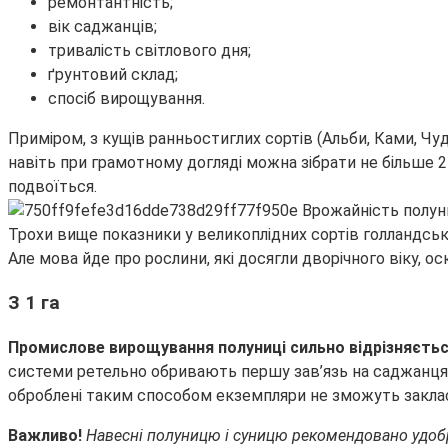
ремонтантність;
вік саджанців;
тривалість світлового дня;
ґрунтовий склад;
спосіб вирощування.
Приміром, з кущів ранньостиглих сортів (Альби, Ками, Чуд
навіть при грамотному догляді можна зібрати не більше 2
подвоїться.
Трохи вище показники у великоплідних сортів голландської
Але мова йде про рослини, які досягли дворічного віку, 
З 1 га
Промислове вирощування полуниці сильно відрізняєть
системи ретельно обривають першу зав’язь на саджанцях
оброблені таким способом екземпляри не зможуть закл
Важливо!
Навесні полуницю і суницю рекомендовано удобрю