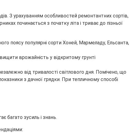
дів. З урахуванням особливостей ремонтантних сортів,
никах починається з початку літа і триває до пізньої
чного поясу популярні сорти Хоней, Мармеладу, Ельсанта,
езалежно від тривалості світлового дня. Помічено, що
показники з дачної грядки. При тепличному способі
ає багато зусиль і знань.
ендаціями: