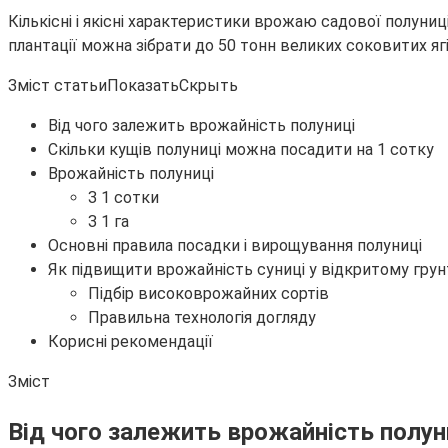
Кількісні і якісні характеристики врожаю садової полуниц
плантації можна зібрати до 50 тонн великих соковитих яг
Зміст статьиПоказатьСкрыть
Від чого залежить врожайність полуниці
Скільки кущів полуниці можна посадити на 1 сотку
Врожайність полуниці
З 1 сотки
З 1 га
Основні правила посадки і вирощування полуниці
Як підвищити врожайність суниці у відкритому грун
Підбір високоврожайних сортів
Правильна технологія догляду
Корисні рекомендації
Зміст
Від чого залежить врожайність полун