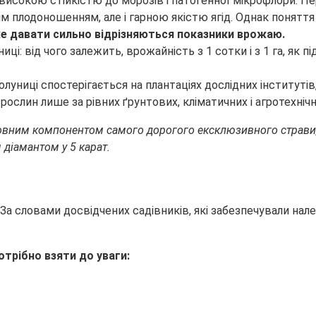
високою стійкістю до морозів і патогенної мікрофлори. П
им плодоношенням, але і гарною якістю ягід. Однак понятт
оже давати сильно відрізняються показники врожаю.
униці спостерігається на плантаціях дослідних інститутів,
ослин лише за рівних ґрунтових, кліматичних і агротехніч
овним компонентом самого дорогого ексклюзивного страви, в
 діамантом у 5 карат.
За словами досвідчених садівників, які забезпечували нал
отрібно взяти до уваги: