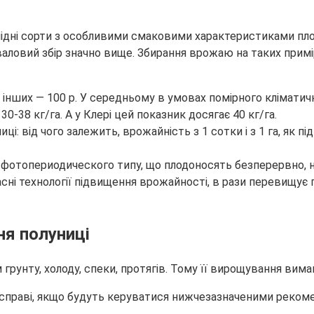
лідні сорти з особливими смаковими характеристиками пло
валовий збір значно вище. Збирання врожаю на таких примір
 в інших — 100 р. У середньому в умовах помірного клімати
0-38 кг/га. А у Клері цей показник досягає 40 кг/га.
о фотопериодического типу, що плодоносять безперервно, н
сні технології підвищення врожайності, в рази перевищує 
ня полуниці
грунту, холоду, спеки, протягів. Тому її вирощування вимаг
й справі, якщо будуть керуватися нижчезазначеними реком