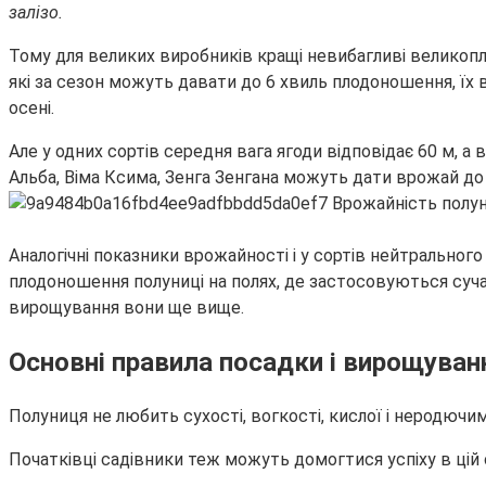
залізо.
Тому для великих виробників кращі невибагливі великоп
які за сезон можуть давати до 6 хвиль плодоношення, їх 
осені.
Але у одних сортів середня вага ягоди відповідає 60 м, а
Альба, Віма Ксима, Зенга Зенгана можуть дати врожай до 3
Аналогічні показники врожайності і у сортів нейтральног
плодоношення полуниці на полях, де застосовуються суча
вирощування вони ще вище.
Основні правила посадки і вирощуван
Полуниця не любить сухості, вогкості, кислої і неродючим 
Початківці садівники теж можуть домогтися успіху в ці