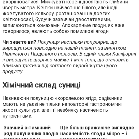
вкорінюватися. Мичкуваті корені досягають глибини
чверть метра. Квітки найчастіше білого, але іноді
жовтуватого кольору, розташовані на довгих
квітконосах і, будучи зазвичай двостатевими,
запилюються комахами. Апокарпные плоди, як вже
говорилося, являють собою помилкові ягоди.
Чи знаєте ви?
Полуниця настільки популярна, що
вирощується повсюдно на нашій планеті, за винятком
Північного і Південного полюсів. В одній тільки Каліфорнії
її вирощують щорічно майже 1 млн тонн, що становить
близько третини від світового виробництва цього
продукту.
Хімічний склад суниці
Називаючи полуницю «королевою ягід», садівники
мають на увазі не тільки неповторні гастрономічні
якості культури, але і її неабияку насиченість
нутрієнтами.
Значний вітамінний
Ще більш вражаюче виглядає
ряд полуничних плодів
насиченість ягоди мікро – і