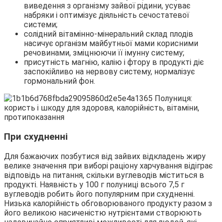
виведення з організму зайвої рідини, усуває
набряки і оптимізує діяльність сечостатевої
системи;
солідний вітамінно-мінеральний склад плодів
насичує організм майбутньої мами корисними
речовинами, зміцнюючи її імунну систему;
присутність магнію, калію і фтору в продукті діє
заспокійливо на нервову систему, нормалізує
гормональний фон.
При схудненні
Для бажаючих позбутися від зайвих відкладень жиру
велике значення при виборі раціону харчування відіграє
відповідь на питання, скільки вуглеводів міститься в
продукті. Наявність у 100 г полуниці всього 7,5 г
вуглеводів робить його популярним при схудненні.
Низька калорійність обговорюваного продукту разом з
його великою насиченістю нутрієнтами створюють