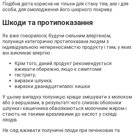
Подібна дієта корисна не тільки для стану тіла, але і для
особи, для омолодження його шкірного покриву
Шкоди та протипоказання
Як вже говорилося, будучи сильним алергеном,
полуниця категорично протипоказана людям з
індивідуальною непереносимістю продукту і тим, у яких
він викликає алергію.
Крім того, даний продукт рекомендується
вживати обережно, якщо є симптоми:
гастриту;
виразки шлунка;
виразки дванадцятипалої кишки.
У цьому випадку полуницю краще змішувати з молоком
або з вершками, в результаті чого слизові оболонки
шлунка і кишечника обволікаються молочним жиром і
стають не такими вразливими до кислот у складі
плодів.
Не слід вживати полуничні плоди при печінкових та