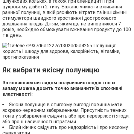
шлункових кольках, а також при апендициті і при
цукровому діабеті 2 типу. Бажано уникати вживання
ранньої полуниці, в якій рясніють нітрати та інші хімічні
стимулятори швидкого зростання і дострокового
дозрівання плодів. Дітям, яким ще не виповнилося 7
років, необхідно обмежувати вживання продукту до 100
г в день.
Як вибрати якісну полуницю
За зовнішнім виглядом полуничних плодів і по їх
запаху можна досить точно визначити їх споживчі
властивості:
Якісна полуниця в стиглому вигляді повинна мати
яскраво-червоним забарвленням. Присутність темних
тонів у забарвленні свідчить або про перезрілості ягоди,
або про її насиченості нітратами.
Білий кінчик свідчить про недозрілість і про кислому
смаку ягоди.