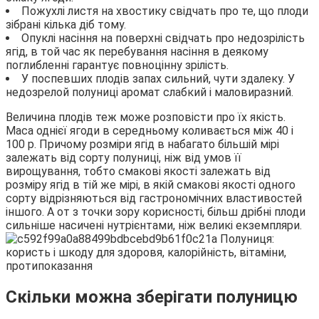
Пожухлі листя на хвостику свідчать про те, що плоди
зібрані кілька діб тому.
Опуклі насіння на поверхні свідчать про недозрілість
ягід, в той час як перебування насіння в деякому
поглибленні гарантує повноцінну зрілість.
У поспевших плодів запах сильний, чути здалеку. У
недозрелой полуниці аромат слабкий і маловиразний.
Величина плодів теж може розповісти про їх якість.
Маса однієї ягоди в середньому коливається між 40 і
100 р. Причому розміри ягід в набагато більшій мірі
залежать від сорту полуниці, ніж від умов її
вирощування, тобто смакові якості залежать від
розміру ягід в тій же мірі, в якій смакові якості одного
сорту відрізняються від гастрономічних властивостей
іншого. А от з точки зору корисності, більш дрібні плоди
сильніше насичені нутрієнтами, ніж великі екземпляри.
Скільки можна зберігати полуницю