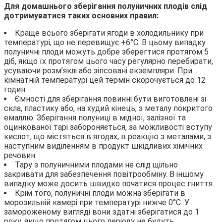
Для домашнього зберігання полуничних плодів слід
дотримуватися таких основних правил:
Краще всього зберігати ягоди в холодильнику при
температурі, що не перевищує +6°С. В цьому випадку
полуничні плоди можуть добре зберегтися протягом 5
діб, якщо їх протягом цього часу регулярно перебирати,
усуваючи розм’яклі або зіпсовані екземпляри. При
кімнатній температурі цей термін скорочується до 12
годин.
Ємності для зберігання повинні бути виготовлені зі
скла, пластику або, на худий кінець, з металу покритого
емаллю. Зберігання полуниці в мідної, залізної та
оцинкованої тарі забороняється, за можливості вступу
кислот, що містяться в ягодах, в реакцію з металами, з
наступним виділенням в продукт шкідливих хімічних
речовин.
Тару з полуничними плодами не слід щільно
закривати для забезпечення повітрообміну. В іншому
випадку може досить швидко початися процес гниття.
Крім того, полуничні плоди можна зберігати в
морозильній камері при температурі нижче 0°С. У
замороженому вигляді вони здатні зберігатися до 1
року, якщо протягом цього періоду не будуть