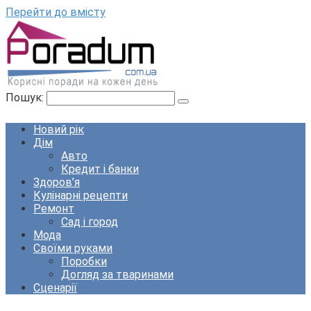
Перейти до вмісту
Пошук:
Новий рік
Дім
Авто
Кредит і банки
Здоров’я
Кулінарні рецепти
Ремонт
Сад і город
Мода
Своїми руками
Поробки
Догляд за тваринами
Сценарії