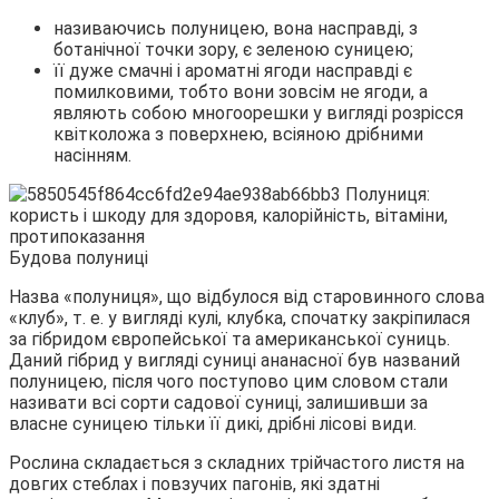
називаючись полуницею, вона насправді, з
ботанічної точки зору, є зеленою суницею;
її дуже смачні і ароматні ягоди насправді є
помилковими, тобто вони зовсім не ягоди, а
являють собою многоорешки у вигляді розрісся
квітколожа з поверхнею, всіяною дрібними
насінням.
Будова полуниці
Назва «полуниця», що відбулося від старовинного слова
«клуб», т. е. у вигляді кулі, клубка, спочатку закріпилася
за гібридом європейської та американської суниць.
Даний гібрид у вигляді суниці ананасної був названий
полуницею, після чого поступово цим словом стали
називати всі сорти садової суниці, залишивши за
власне суницею тільки її дикі, дрібні лісові види.
Рослина складається з складних трійчастого листя на
довгих стеблах і повзучих пагонів, які здатні