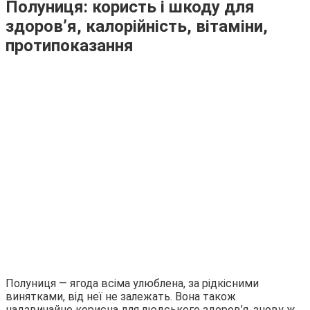
Полуниця: користь і шкоду для
здоров’я, калорійність, вітаміни,
протипоказання
Полуниця — ягода всіма улюблена, за рідкісними
винятками, від неї не залежать. Вона також
надзвичайно корисна для людського здоров’я, знову ж