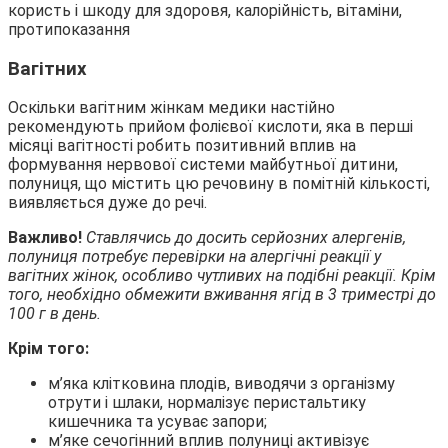
Вагітних
Оскільки вагітним жінкам медики настійно
рекомендують прийом фолієвої кислоти, яка в перші
місяці вагітності робить позитивний вплив на
формування нервової системи майбутньої дитини,
полуниця, що містить цю речовину в помітній кількості,
виявляється дуже до речі.
Важливо!
Ставлячись до досить серйозних алергенів,
полуниця потребує перевірки на алергічні реакції у
вагітних жінок, особливо чутливих на подібні реакції. Крім
того, необхідно обмежити вживання ягід в 3 триместрі до
100 г в день.
Крім того:
м’яка клітковина плодів, виводячи з організму
отрути і шлаки, нормалізує перистальтику
кишечника та усуває запори;
м’яке сечогінний вплив полуниці активізує