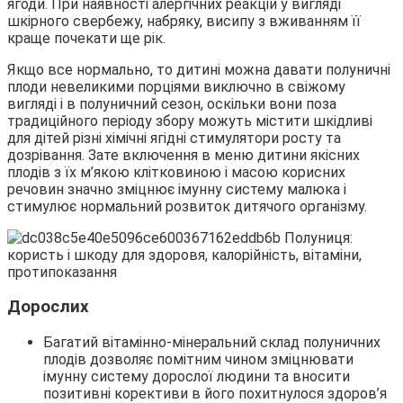
ягоди. При наявності алергічних реакцій у вигляді
шкірного свербежу, набряку, висипу з вживанням її
краще почекати ще рік.
Якщо все нормально, то дитині можна давати полуничні
плоди невеликими порціями виключно в свіжому
вигляді і в полуничний сезон, оскільки вони поза
традиційного періоду збору можуть містити шкідливі
для дітей різні хімічні ягідні стимулятори росту та
дозрівання. Зате включення в меню дитини якісних
плодів з їх м’якою клітковиною і масою корисних
речовин значно зміцнює імунну систему малюка і
стимулює нормальний розвиток дитячого організму.
Дорослих
Багатий вітамінно-мінеральний склад полуничних
плодів дозволяє помітним чином зміцнювати
імунну систему дорослої людини та вносити
позитивні корективи в його похитнулося здоров’я