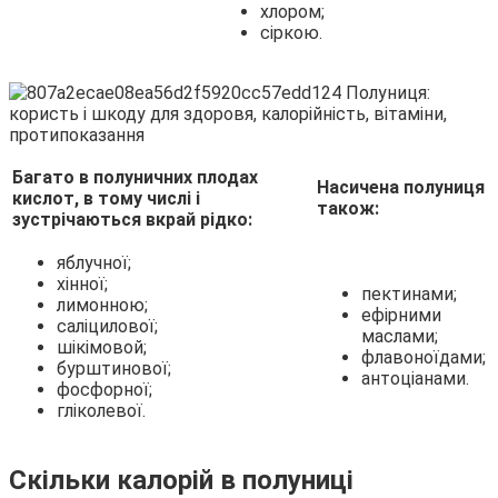
хлором;
сіркою.
Багато в полуничних плодах
Насичена полуниця
кислот, в тому числі і
також:
зустрічаються вкрай рідко:
яблучної;
хінної;
пектинами;
лимонною;
ефірними
саліцилової;
маслами;
шікімовой;
флавоноїдами;
бурштинової;
антоціанами.
фосфорної;
гліколевої.
Скільки калорій в полуниці