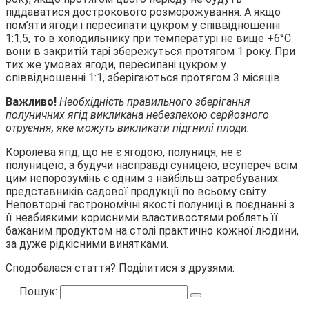
піддаватися дострокового розморожування. А якщо
пом’яти ягоди і пересипати цукром у співвідношенні
1:1,5, то в холодильнику при температурі не вище +6°С
вони в закритій тарі збережуться протягом 1 року. При
тих же умовах ягоди, пересипані цукром у
співвідношенні 1:1, зберігаються протягом 3 місяців.
Важливо!
Необхідність правильного зберігання
полуничних ягід викликана небезпекою серйозного
отруєння, яке можуть викликати підгнилі плоди.
Королева ягід, що не є ягодою, полуниця, не є
полуницею, а будучи насправді суницею, всупереч всім
цим непорозумінь є одним з найбільш затребуваних
представників садової продукції по всьому світу.
Неповторні гастрономічні якості полуниці в поєднанні з
її неабиякими корисними властивостями роблять її
бажаним продуктом на столі практично кожної людини,
за дуже рідкісними винятками.
Сподобалася стаття? Поділитися з друзями:
Пошук: