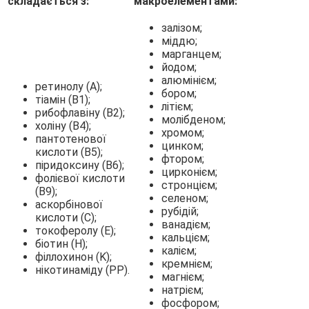
складається з:
макроелементами:
залізом;
міддю;
марганцем;
йодом;
алюмінієм;
ретинолу (А);
бором;
тіамін (B1);
літієм;
рибофлавіну (В2);
молібденом;
холіну (B4);
хромом;
пантотенової
цинком;
кислоти (B5);
фтором;
піридоксину (В6);
цирконієм;
фолієвої кислоти
стронцієм;
(В9);
селеном;
аскорбінової
рубідій;
кислоти (С);
ванадієм;
токоферолу (E);
кальцієм;
біотин (H);
калієм;
філлохинон (K);
кремнієм;
нікотинаміду (PP).
магнієм;
натрієм;
фосфором;