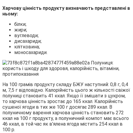
Харчову цінність продукту визначають представлені в
ньому:
білки;
жири;
вуглеводи;
дисахариди;
клітковина;
моносахариди.
На 100 грамів продукту складу БЖУ наступний: 0,8 г, 0,4
м, 7,5 г відповідно. Калорійність цього ж кількості свіжої
полуниці становить 41 ккал. Якщо її змішати з цукром,
то харчова цінність зростає до 165 ккал. Калорійність
сушеної ягоди в тих же 100 г досягає 289 ккал. В
полуничному варення харчова цінність становить 272
ккал на 100 г продукту, а полуничний компот має всього
46 ккал, в той час як в’ялена ягода містить 254 ккал в
100 р.