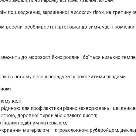
ібно видалити на персику всі тонкі і зелені пагони.
рім пошкоджених, заражених і висохлих гілок, на третину об
належить до морозостійких рослин і боїться низьких темпе
зи і в новому сезоні порадувати соковитими плодами.
ином:
ому колі;
рідиною для профілактики різних захворювань і шкідників
егною, деревної тирси або опалого листя;
о іншим подібним матеріалом;
укривним матеріалом — агроволокном, руберойдом, декіль