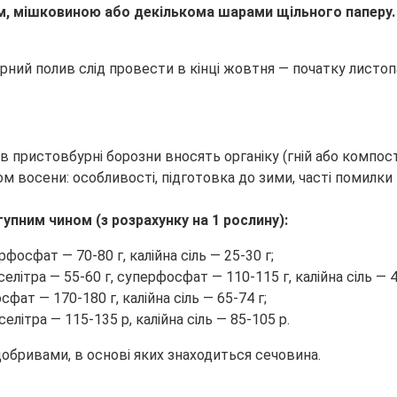
м, мішковиною або декількома шарами щільного паперу
рний полив слід провести в кінці жовтня — початку листоп
 пристовбурні борозни вносять органіку (гній або компост)
упним чином (з розрахунку на 1 рослину):
рфосфат — 70-80 г, калійна сіль — 25-30 г;
селітра — 55-60 г, суперфосфат — 110-115 г, калійна сіль — 4
сфат — 170-180 г, калійна сіль — 65-74 г;
селітра — 115-135 р, калійна сіль — 85-105 р.
бривами, в основі яких знаходиться сечовина.