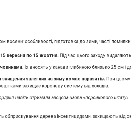
 15 вересня по 15 жовтня.
Під час цього заходу видаляють в
ечовинами.
Їх вносять у канави глибиною близько 25 см і 
 знищення залеглих на зиму комах-паразитів.
При цьому 
ештками захищає кореневу систему від холодів.
орджія навіть отримала місцева назва
«
персикового штату
»
.
ть обприскування дерева інсектицидами, захищають від хво