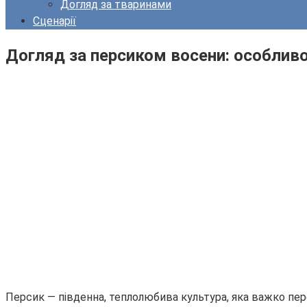
Догляд за тваринами
Сценарії
Догляд за персиком восени: особливос
Персик — південна, теплолюбива культура, яка важко пере