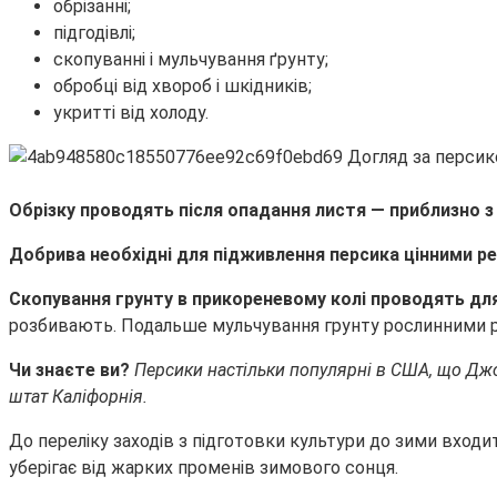
обрізанні;
підгодівлі;
скопуванні і мульчування ґрунту;
обробці від хвороб і шкідників;
укритті від холоду.
Обрізку проводять після опадання листя — приблизно з
Добрива необхідні для підживлення персика цінними р
Скопування грунту в прикореневому колі проводять для
розбивають. Подальше мульчування грунту рослинними р
Чи знаєте ви?
Персики настільки популярні в США, що Дж
штат Каліфорнія.
До переліку заходів з підготовки культури до зими входи
уберігає від жарких променів зимового сонця.