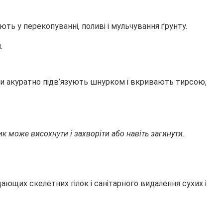
ють у перекопуванні, поливі і мульчування ґрунту.
.
они акуратно підв’язують шнурком і вкривають тирсою,
к може висохнути і захворіти або навіть загинути.
ающих скелетних гілок і санітарного видалення сухих і