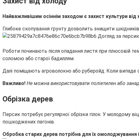
Захист від холоду
Найважливішим осіннім заходом є захист культури від 
Глибоке скопування грунту дозволить знищити шкідників,
Роботи починають після опадання листя при плюсовій тем
соломою або старої бадиллям.
Далі поміщають агроволокно або руберойд. Коли випаде 
Важливо!
Не можна використовувати поліетилен або занадт
Обрізка дерев
Персик потребує регулярної обрізки гілок. У молодому ві
пошкоджених пагонів.
Обробка старих дерев потрібна для їх омолоджування