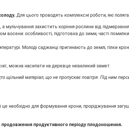
холоду.
Для цього проводять комплексні роботи, які поляга
 а мульчування захистить коріння рослини від підмерзання
пературі. Молоді саджанці пригинають до землі, гілки кр
сніг, можна насипати на деревце невеликий замет.
о щільний матеріал, що не пропускає повітря. Під ним перси
ці це необхідно для формування крони, проріджування загущ
 і продовження продуктивного періоду плодоношення.