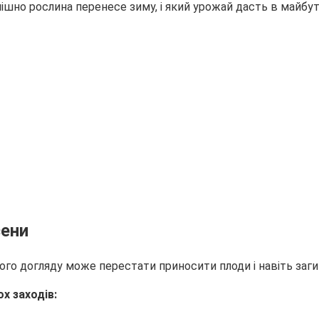
спішно рослина перенесе зиму, і який урожай дасть
в майбут
сени
го догляду може перестати приносити плоди і навіть заги
х заходів: