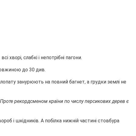
сі хворі, слабкі і непотрібні пагони.
довжиною до 30 див.
лопату занурюють на повний багнет, а грудки землі не
 Проте рекордсменом країни по числу персикових дерев є
роб і шкідників. А побілка нижній частині стовбура