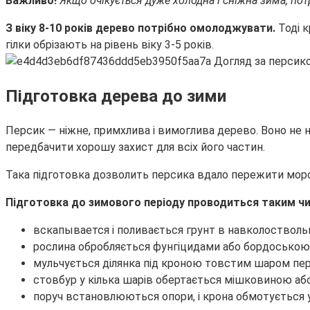
Важливо!
Якщо очікується дуже холодна і сніжна зима, потр
З віку 8-10 років дерево потрібно омолоджувати.
Тоді к
гілки обрізають на рівень віку 3-5 років.
Підготовка дерева до зими
Персик — ніжне, примхлива і вимоглива дерево. Воно не 
передбачити хорошу захист для всіх його частин.
Така підготовка дозволить персика вдало пережити моро
Підготовка до зимового періоду проводиться таким ч
вскапывается і поливається грунт в навколоствольн
рослина обробляється фунгіцидами або бордоською 
мульчується ділянка під кроною товстим шаром пер
стовбур у кілька шарів обертається мішковиною аб
поруч встановлюються опори, і крона обмотується 