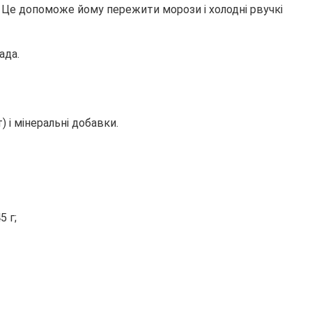
.
Це допоможе йому пережити морози і холодні рвучкі
ада.
 і мінеральні добавки.
5 г;