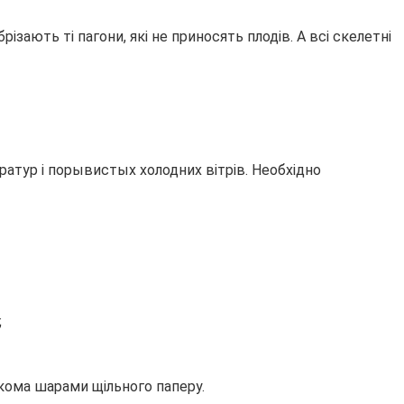
різають ті пагони, які не приносять плодів. А всі скелетні
ратур і порывистых холодних вітрів. Необхідно
;
кома шарами щільного паперу.