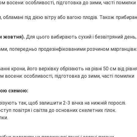
и, обламані під дією вітру або вагою плодів. Також приби
и жовтня).
Для цього вибирають сухий і безвітряний день,
ми, попередньо продезінфікованими розчином марганцівки
ні крони, його верхівку обрізають на рівні 50 см від рівня
ною схемою:
зрізують так, щоб залишити 2-3 вічка на нижній порослі.
уп повітря і світла до основних скелетних гілок.
лки.