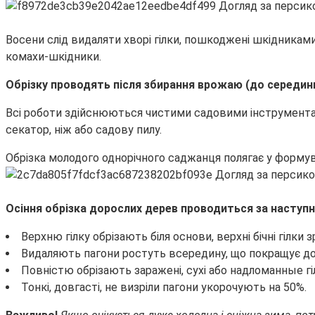
Восени слід видаляти хворі гілки, пошкоджені шкідникам
комахи-шкідники.
Обрізку проводять після збирання врожаю (до середин
Всі роботи здійснюються чистими садовими інструмента
секатор, ніж або садову пилу.
Обрізка молодого однорічного саджанця полягає у формуван
Осіння обрізка дорослих дерев проводиться за наступ
Верхню гілку обрізають біля основи, верхні бічні гілки 
Видаляють пагони ростуть всередину, що покращує дост
Повністю обрізають заражені, сухі або надломанные гі
Тонкі, довгасті, не визріли пагони укорочують на 50%.