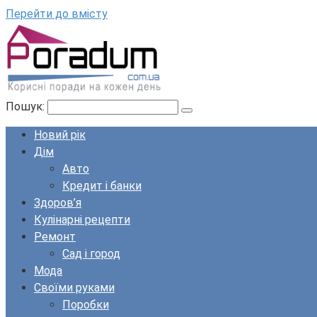
Перейти до вмісту
Пошук:
Новий рік
Дім
Авто
Кредит і банки
Здоров’я
Кулінарні рецепти
Ремонт
Сад і город
Мода
Своїми руками
Поробки