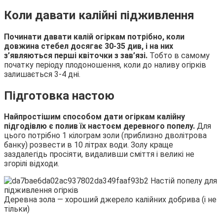
Коли давати калійні підживлення
Починати давати калій огіркам потрібно, коли
довжина стебел досягає 30-35 див, і на них
з’являються перші квіточки з зав’язі.
Тобто в самому
початку періоду плодоношення, коли до наливу огірків
залишається 3-4 дні.
Підготовка настою
Найпростішим способом дати огіркам калійну
підгодівлю є полив їх настоєм деревного попелу.
Для
цього потрібно 1 кілограм золи (приблизно дволітрова
банку) розвести в 10 літрах води. Золу краще
заздалегідь просіяти, видаливши сміття і великі не
згорілі відходи.
Деревна зола — хороший джерело калійних добрива (і не
тільки)