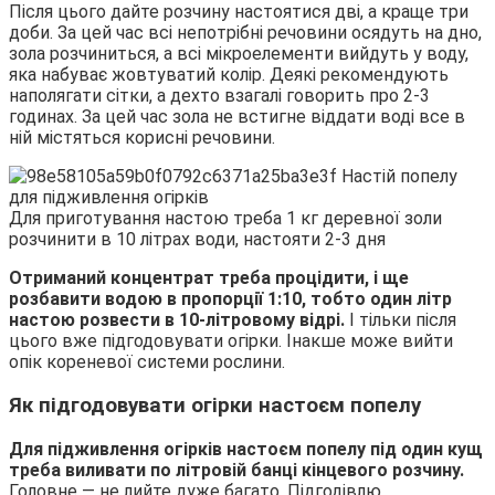
Після цього дайте розчину настоятися дві, а краще три
доби. За цей час всі непотрібні речовини осядуть на дно,
зола розчиниться, а всі мікроелементи вийдуть у воду,
яка набуває жовтуватий колір. Деякі рекомендують
наполягати сітки, а дехто взагалі говорить про 2-3
годинах. За цей час зола не встигне віддати воді все в
ній містяться корисні речовини.
Для приготування настою треба 1 кг деревної золи
розчинити в 10 літрах води, настояти 2-3 дня
Отриманий концентрат треба процідити, і ще
розбавити водою в пропорції 1:10, тобто один літр
настою розвести в 10-літровому відрі.
І тільки після
цього вже підгодовувати огірки. Інакше може вийти
опік кореневої системи рослини.
Як підгодовувати огірки настоєм попелу
Для підживлення огірків настоєм попелу під один кущ
треба виливати по літровій банці кінцевого розчину.
Головне — не лийте дуже багато. Підгодівлю