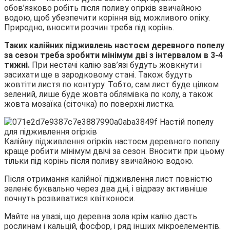
обов’язково робіть після поливу огірків звичайною
водою, щоб убезпечити коріння від можливого опіку.
Природно, вносити розчин треба під корінь.
Таких калійних підживлень настоєм деревного попелу
за сезон треба зробити мінімум дві з інтервалом в 3-4
тижні.
При нестачі калію зав’язі будуть жовкнути і
засихати ще в зародковому стані. Також будуть
жовтіти листя по контуру. Тобто, сам лист буде цілком
зелений, лише буде жовта облямівка по колу, а також
жовта мозаїка (сіточка) по поверхні листка.
Калійну підживлення огірків настоєм деревного попелу
краще робити мінімум двічі за сезон. Вносити при цьому
тільки під корінь після поливу звичайною водою.
Після отримання калійної підживлення лист повністю
зеленіє буквально через два дні, і відразу активніше
почнуть розвиватися квітконоси.
Майте на увазі, що деревна зола крім калію дасть
рослинам і кальцій, фосфор, і ряд інших мікроелементів.