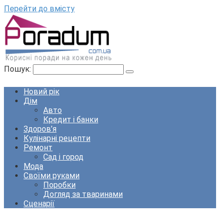
Перейти до вмісту
Пошук:
Новий рік
Дім
Авто
Кредит і банки
Здоров’я
Кулінарні рецепти
Ремонт
Сад і город
Мода
Своїми руками
Поробки
Догляд за тваринами
Сценарії