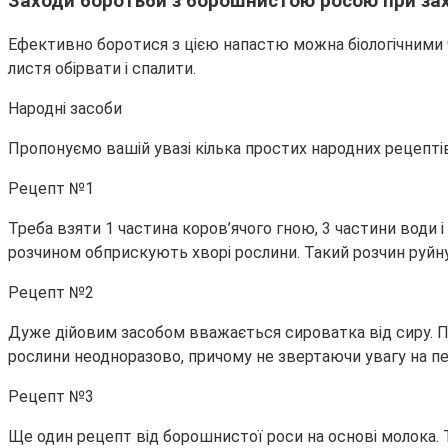
Заходи боротьби з борошнистою росою при зах
Ефективно боротися з цією напастю можна біологічними 
листя обірвати і спалити.
Народні засоби
Пропонуємо вашій увазі кілька простих народних рецепті
Рецепт №1
Треба взяти 1 частина коров’ячого гною, 3 частини води 
розчином обприскують хворі рослини. Такий розчин руйнує
Рецепт №2
Дуже дійовим засобом вважається сироватка від сиру. П
рослини неодноразово, причому не звертаючи увагу на пер
Рецепт №3
Ще один рецепт від борошнистої роси на основі молока. Т