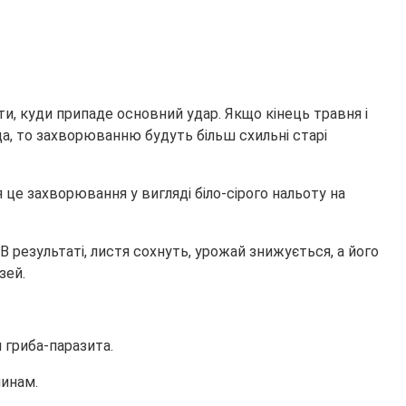
ти, куди
припаде основний удар. Якщо кінець травня і
да, то захворюванню будуть більш схильні старі
це захворювання у вигляді біло-сірого нальоту на
 результаті, листя сохнуть, урожай знижується, а його
зей.
 гриба-паразита.
линам.