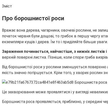
Зміст
Про борошнистої роси
Вражає вона дерева, чагарники, овочеві рослини, не зали
початок червня були дощові, то грибок в першу чергу ата
екземпляри кущів і дерев. Їм то і приділяйте більше уваги.
Зараження починається, найчастіше, з нижніх листків і
верхній поверхні листка. Пізніше, коли спори гриба визрі
Від борошнистої роси у рослини зменшується поверхню лис
якість значно погіршується. Крім того, у хворих рослин з
Це захворювання може проявлятися і у вигляді невеликих 
Борошниста роса проявляється, приблизно, у середині чер