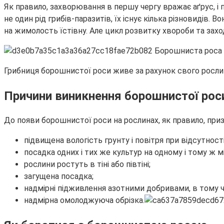
Як правило, захворювання в першу чергу вражає аґрус, і
не один рід грибів-паразитів, їх існує кілька різновидів.
на жимолость їстівну. Але цикл розвитку хвороби та захо
Грибниця борошнистої роси живе за рахунок свого рослин
Причини виникнення борошнистої рос
До появи борошнистої роси на рослинах, як правило, приз
підвищена вологість грунту і повітря при відсутнос
посадка одних і тих же культур на одному і тому ж мі
рослини ростуть в тіні або півтіні;
загущена посадка;
надмірні підживлення азотними добривами, в тому чи
надмірна омолоджуюча обрізка.