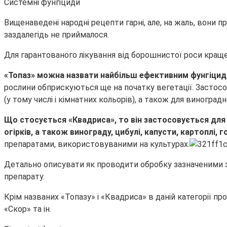
Системні фунгіциди
Вищенаведені народні рецепти гарні, але, на жаль, вони
заздалегідь не приймалося.
Для гарантованого лікування від борошнистої роси краще 
«Топаз» можна назвати найбільш ефективним фунгіцидом
рослини обприскуються ще на початку вегетації. Застосо
(у тому числі і кімнатних кольорів), а також для виноградн
Що стосується «Квадриса», то він застосовується для 
огірків, а також винограду, цибулі, капусти, картоплі, г
препаратами, використовуваними на культурах.
Детально описувати як проводити обробку зазначеними з
препарату.
Крім названих «Топазу» і «Квадриса» в даній категорії п
«Скор» та ін.