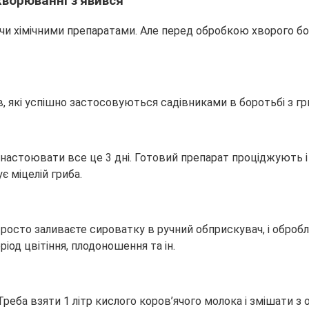
ворюванні з’явився
чи хімічними препаратами. Але перед обробкою хворого б
в, які успішно застосовуються садівниками в боротьбі з 
і настоювати все це 3 дні. Готовий препарат проціджують 
 міцелій гриба.
росто заливаєте сироватку в ручний обприскувач, і оброб
іод цвітіння, плодоношення та ін.
реба взяти 1 літр кислого коров’ячого молока і змішати 