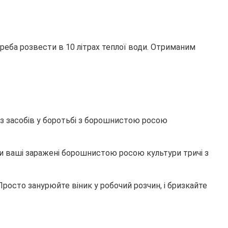
треба розвести в 10 літрах теплої води. Отриманим
 з засобів у боротьбі з борошнистою росою
ити ваші заражені борошнистою росою культури тричі з
Просто занурюйте віник у робочий розчин, і бризкайте