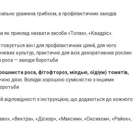
сильно уражена грибком, а профілактичних заходів
а як приклад назвати засоби «Топаз», «Квадріс».
товується він і для профілактичних цілей, для чого
очевих культур, практично для всіх декоративних рослин
рошниста роса, фітофтороз, мілдью, оїдіум) томатів,
юючою дією. Володіє хорошою сумісністю з іншими
й відповідності з інструкцією, що додаються до кожного
аво», «Вектра», «Діскор», «Максим», «Оксихом», «Райок»,