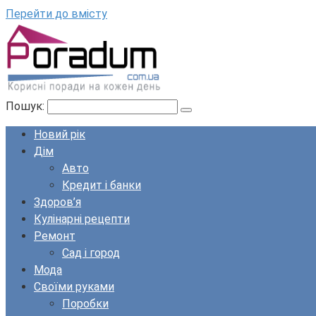
Перейти до вмісту
Пошук:
Новий рік
Дім
Авто
Кредит і банки
Здоров’я
Кулінарні рецепти
Ремонт
Сад і город
Мода
Своїми руками
Поробки