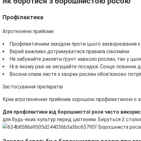
Як боротися з борошнистою росою
Профілактика
Агротехнічні прийоми
Профілактичним заходом проти цього захворювання є п
Вкрай важливо дотримуватися правила сівозміни.
Не забувайте рихлити грунт навколо рослин, так у цьом
Ні в якому разі не загущайте посадки. Сонце повинне д
Восени опале листя з хворих рослин обов’язково потріб
Застосування препаратів
Крім агротехнічних прийомів хорошою профілактикою є за
Для профілактики від борошнистої роси часто викори
для будь-яких культур перед цвітінням. Беруться 2 столо