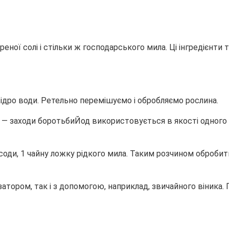
ної солі і стільки ж господарського мила. Ці інгредієнти 
 відро води. Ретельно перемішуємо і обробляємо рослина.
Йод використовується в якості одного
ї соди, 1 чайну ложку рідкого мила. Таким розчином оброб
тором, так і з допомогою, наприклад, звичайного віника. 