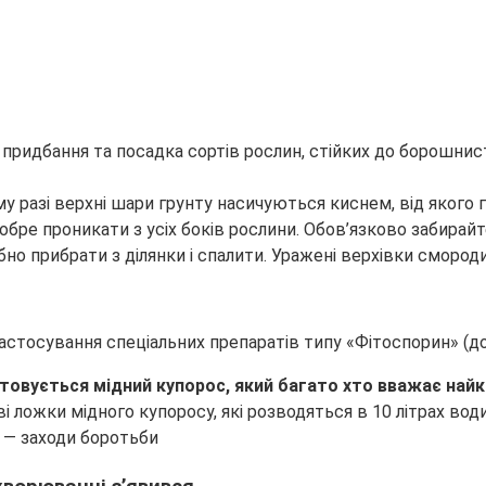
ридбання та посадка сортів рослин, стійких до борошнист
у разі верхні шари грунту насичуються киснем, від якого 
обре проникати з усіх боків рослини. Обов’язково забирайте
но прибрати з ділянки і спалити. Уражені верхівки смород
стосування спеціальних препаратів типу «Фітоспорин» (до
стовується мідний купорос, який багато хто вважає на
ві ложки мідного купоросу, які розводяться в 10 літрах во