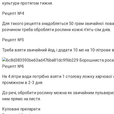
культури протягом тижня.
Рецепт №4
Для такого рецепта знадобляться 50 грам звичайної поваре
розчином треба обробляти рослини кожні п’ять-сім днів.
Рецепт №5
Треба взяти звичайний йод, і додати 10 мл на 10-літрове
Рецепт №6
На 4 літри води потрібно взяти 1 столову ложку харчово
проміжком в 2-3 дня.
До речі, обробити рослину можна як звичайним пульвериза
ним прямо на листя.
Куповані препарати