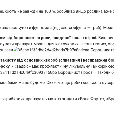
 працюють не завжди на 100 %, особливо якщо рослина вже 
застосовувати фунгіциди (від слова «фунг» — гриб). Можн
 від борошнистої роси, плодової гнилі та іржі.
Викорис
вувати препарат можна для кісточкових і зерняткових, ов
ої лози.
захисту від основних хвороб (справжня і несправжня бо
ороху.
«Квадріс» має профілактичну, лікувальну і викорін
асобами ми не будемо. Скажімо, що робиться все в суворі
ротигрибкових препаратів можна згадати «Бона Форте», «Бр