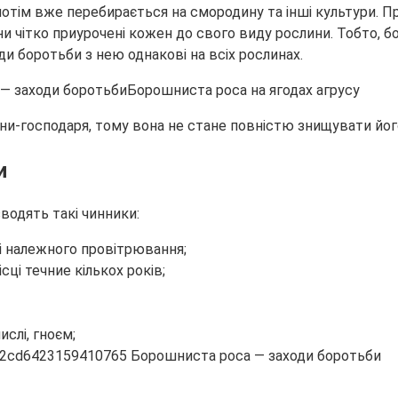
 потім вже перебирається на смородину та інші культури. 
 Вони чітко приурочені кожен до свого виду рослини. Тобто,
ди боротьби з нею однакові на всіх рослинах.
Борошниста роса на ягодах агрусу
и-господаря, тому вона не стане повністю знищувати його
и
водять такі чинники:
ті належного провітрювання;
сці течние кількох років;
слі, гноєм;