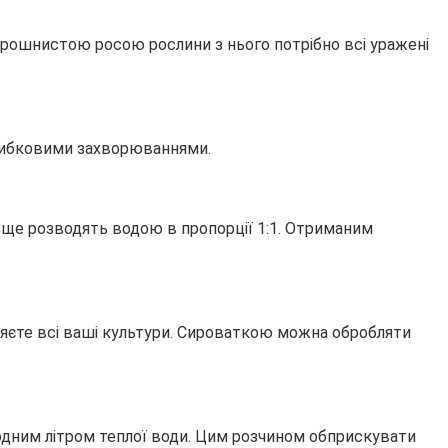
орошнистою росою рослини з нього потрібно всі уражені
грибковими захворюваннями.
і ще розводять водою в пропорції 1:1. Отриманим
ляєте всі ваші культури. Сироваткою можна обробляти
з одним літром теплої води. Цим розчином обприскувати