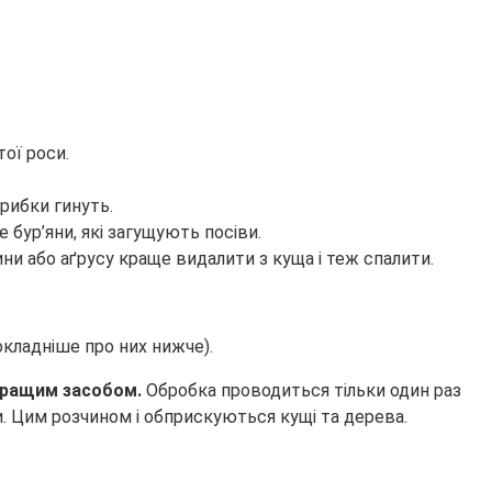
ої роси.
грибки гинуть.
 бур’яни, які загущують посіви.
ини або аґрусу краще видалити з куща і теж спалити.
кладніше про них нижче).
йкращим засобом.
Обробка проводиться тільки один раз
ди. Цим розчином і обприскуються кущі та дерева.