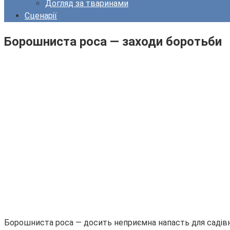
Догляд за тваринами
Сценарії
Борошниста роса — заходи боротьби
Борошниста роса — досить неприємна напасть для садівни