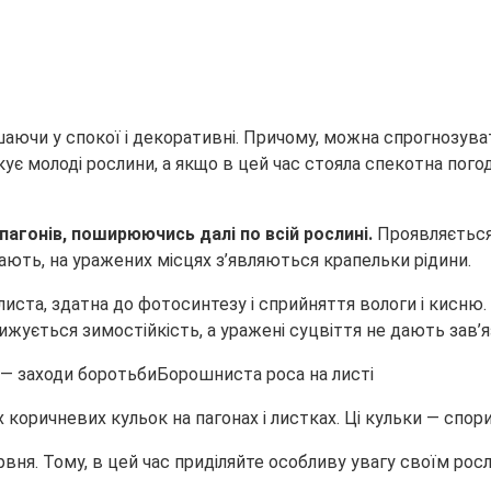
шаючи у спокої і декоративні. Причому, можна спрогнозува
кує молоді рослини, а якщо в цей час стояла спекотна пого
 пагонів, поширюючись далі по всій рослині.
Проявляється 
вають, на уражених місцях з’являються крапельки рідини.
та, здатна до фотосинтезу і сприйняття вологи і кисню. В
нижується зимостійкість, а уражені суцвіття не дають зав’я
Борошниста роса на листі
коричневих кульок на пагонах і листках. Ці кульки — спори
вня. Тому, в цей час приділяйте особливу увагу своїм рос